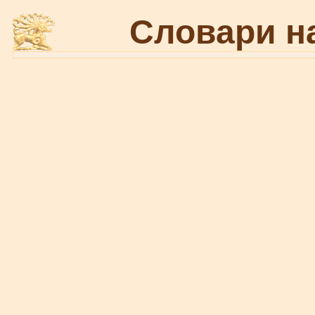
Словари н