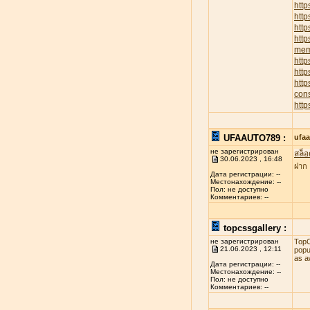
http
htt
http
http
memb
http
http
htt
cons
http
UFAAUTO789 :
ufa
не зарегистрирован
สล็อ
30.06.2023 , 16:48
ฝาก
Дата регистрации: --
Местонахождение: --
Пол: не доступно
Комментариев: --
topcssgallery :
не зарегистрирован
TopC
21.06.2023 , 12:11
popu
as a
Дата регистрации: --
Местонахождение: --
Пол: не доступно
Комментариев: --