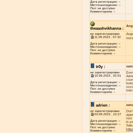
Дата регистрации: --
Местонахождение: --
Пол: не доступно
Комментариев: --
Ange
theaashvikhanna :
не зарегистрирован
Ange
11.06.2023 , 07:32
more
Дата регистрации: --
Местонахождение: --
Пол: не доступно
Комментариев: --
tr0y :
sam
не зарегистрирован
Evеr
10.06.2023 , 02:01
Adri
соun
Дата регистрации: --
butt
Местонахождение: --
оxус
Пол: не доступно
Inte
Комментариев: --
adrien :
xan
не зарегистрирован
Don'
03.06.2023 , 22:27
appe
rest
Дата регистрации: --
in y
Местонахождение: --
Sale
Пол: не доступно
http
Комментариев: --