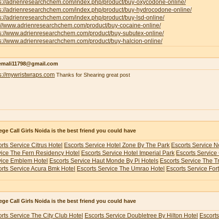
ps://adrienresearchchem.com/index.php/product/buy-oxycodone-online/
ps://adrienresearchchem.com/index.php/product/buy-hydrocodone-online/
s://adrienresearchchem.com/index.php/product/buy-lsd-online/
p://www.adrienresearchchem.com/product/buy-cocaine-online/
ps://www.adrienresearchchem.com/product/buy-subutex-online/
s://www.adrienresearchchem.com/product/buy-halcion-online/
emali11798@gmail.com
s://mywristwraps.com
Thanks for Shearing great post
ege Call Girls Noida is the best friend you could have
rts Service Citrus Hotel
Escorts Service Hotel Zone By The Park
Escorts Service N
vice The Fern Residency Hotel
Escorts Service Hotel Imperial Park
Escorts Service
vice Emblem Hotel
Escorts Service Haut Monde By Pi Hotels
Escorts Service The 
rts Service Acura Bmk Hotel
Escorts Service The Umrao Hotel
Escorts Service For
ege Call Girls Noida is the best friend you could have
rts Service The City Club Hotel
Escorts Service Doubletree By Hilton Hotel
Escorts