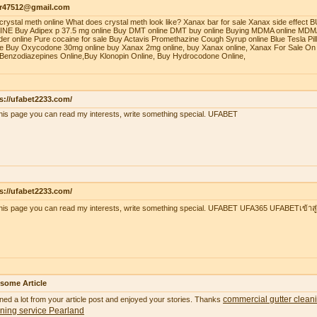
r47512@gmail.com
crystal meth online What does crystal meth look like? Xanax bar for sale Xanax side effec
NE Buy Adipex p 37.5 mg online Buy DMT online DMT buy online Buying MDMA online MDMA
er online Pure cocaine for sale Buy Actavis Promethazine Cough Syrup online Blue Tesla Pills
ne Buy Oxycodone 30mg online buy Xanax 2mg online, buy Xanax online, Xanax For Sale On 
Benzodiazepines Online,Buy Klonopin Online, Buy Hydrocodone Online,
s://ufabet2233.com/
his page you can read my interests, write something special. UFABET
s://ufabet2233.com/
his page you can read my interests, write something special. UFABET UFA365 UFABETเข้าสู
some Article
commercial gutter clean
ned a lot from your article post and enjoyed your stories. Thanks
ning service Pearland