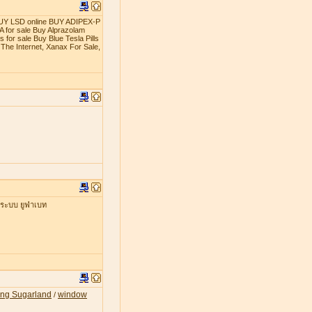
t BUY LSD online BUY ADIPEX-P
 for sale Buy Alprazolam
 for sale Buy Blue Tesla Pills
The Internet, Xanax For Sale,
่ระบบ ยูฟ่าเบท
ing Sugarland
window
/