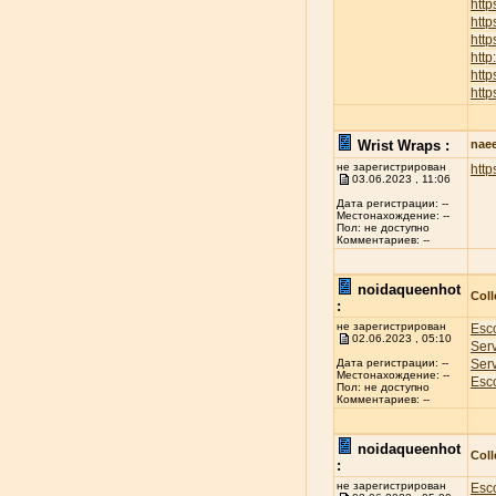
htt
htt
http
htt
htt
http
Wrist Wraps :
nae
не зарегистрирован
http
03.06.2023 , 11:06
Дата регистрации: --
Местонахождение: --
Пол: не доступно
Комментариев: --
noidaqueenhot
Coll
:
не зарегистрирован
Esco
02.06.2023 , 05:10
Ser
Ser
Дата регистрации: --
Местонахождение: --
Esco
Пол: не доступно
Комментариев: --
noidaqueenhot
Coll
:
не зарегистрирован
Esco