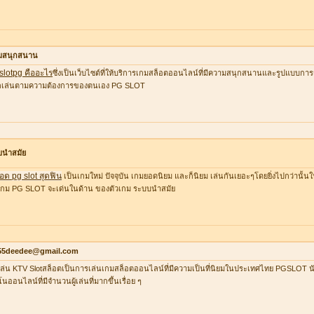
มสนุกสนาน
 slotpg คืออะไร
ซึ่งเป็นเว็บไซต์ที่ให้บริการเกมสล็อตออนไลน์ที่มีความสนุกสนานและรูปแบบการเล
อกเล่นตามความต้องการของตนเอง PG SLOT
บนำสมัย
อด pg slot สุดฟิน
เป็นเกมใหม่ ปัจจุบัน เกมยอดนิยม และก็นิยม เล่นกันเยอะๆโดยยิ่งไปกว่านั้น
กม PG SLOT จะเด่นในด้าน ของตัวเกม ระบบนำสมัย
55deedee@gmail.com
ล่น KTV Slotสล็อตเป็นการเล่นเกมสล็อตออนไลน์ที่มีความเป็นที่นิยมในประเทศไทย PGSLOT น
โนออนไลน์ที่มีจำนวนผู้เล่นที่มากขึ้นเรื่อย ๆ