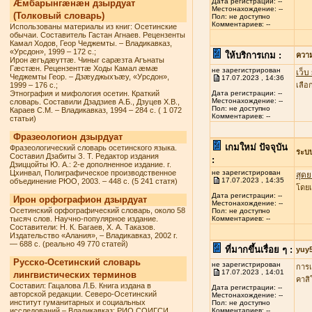
Дата регистрации: --
Æмбарынгæнæн дзырдуат
Местонахождение: --
(Толковый словарь)
Пол: не доступно
Комментариев: --
Использованы материалы из книг: Осетинские
обычаи. Составитель Гастан Агнаев. Рецензенты
Камал Ходов, Геор Чеджемты. – Владикавказ,
«Урсдон», 1999 – 172 с.;
ให้บริการเกม :
ควา
Ирон æгъдæуттæ. Чиныг сарæзта Агънаты
Гæстæн. Рецензенттæ Ходы Камал æмæ
не зарегистрирован
เว็บ
Чеджемты Геор. – Дзæуджыхъæу, «Урсдон»,
17.07.2023 , 14:36
1999 – 176 с.;
เลื
Этнография и мифология осетин. Краткий
Дата регистрации: --
Местонахождение: --
словарь. Составили Дзадзиев А.Б., Дзуцев Х.В.,
Пол: не доступно
Караев С.М. – Владикавказ, 1994 – 284 с. ( 1 072
Комментариев: --
статьи)
Фразеологион дзырдуат
เกมใหม่ ปัจจุบัน
Фразеологический словарь осетинского языка.
ระบ
Составил Дзабиты З. Т. Редактор издания
:
Дзиццойты Ю. А.: 2-е дополненное издание. г.
Цхинвал, Полиграфическое производственное
не зарегистрирован
สุดย
17.07.2023 , 14:35
объединение РЮО, 2003. – 448 с. (5 241 статя)
โดยเ
Дата регистрации: --
Ирон орфографион дзырдуат
Местонахождение: --
Осетинский орфографический словарь, около 58
Пол: не доступно
тысяч слов. Научно-популярное издание.
Комментариев: --
Составители: Н. К. Багаев, Х. А. Таказов.
Издательство «Алания», – Владикавказ, 2002 г.
— 688 с. (реально 49 770 статей)
ที่มากขึ้นเรื่อย ๆ :
yuy
Русско-Осетинский словарь
не зарегистрирован
การเ
17.07.2023 , 14:01
лингвистических терминов
คาสิ
Составил: Гацалова Л.Б. Книга издана в
Дата регистрации: --
авторской редакции. Северо-Осетинский
Местонахождение: --
институт гуманитарных и социальных
Пол: не доступно
исследований – Владикавказ: РИО СОИГСИ,
Комментариев: --