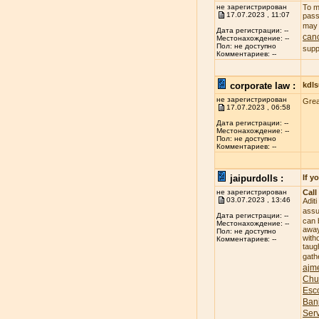
не зарегистрирован
To m
17.07.2023 , 11:07
pass
may 
Дата регистрации: --
canc
Местонахождение: --
Пол: не доступно
supp
Комментариев: --
corporate law :
kdl
не зарегистрирован
Gre
17.07.2023 , 06:58
Дата регистрации: --
Местонахождение: --
Пол: не доступно
Комментариев: --
jaipurdolls :
If y
не зарегистрирован
Call
03.07.2023 , 13:46
Adit
assu
Дата регистрации: --
can 
Местонахождение: --
away
Пол: не доступно
witho
Комментариев: --
taug
gath
ajme
Chu
Esco
Banj
Ser