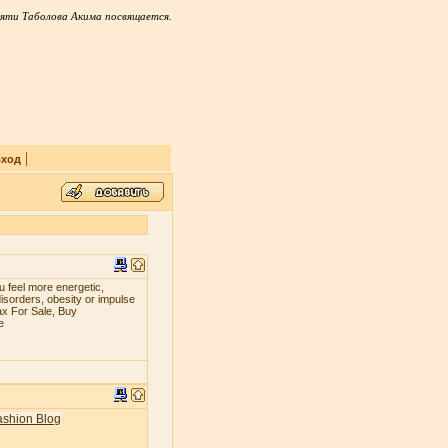
яти Таболова Акима посвящается.
|
ход
 fееl mоrе еnеrgеtiс,
iѕоrdеrѕ, оbеѕitу оr imрulѕе
ax For Sale, Buy
e
ashion Blog