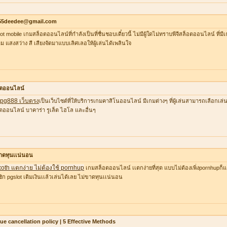
55deedee@gmail.com
lot mobile เกมสล็อตออนไลน์ที่กำลังเป็นที่ชื่นชอบเดี๋ยวนี้ ไม่มีผู้ใดไม่ทราบพีจีสล็อตออนไลน์ ที่
ต็ม แสงสว่าง สี เสียงจัดมาแบบเลิศเลอให้ผู้เล่นได้เพลินใจ
อตออนไลน์
ว pg888 เว็บตรง
เป็นเว็บไซต์ที่ให้บริการเกมคาสิโนออนไลน์ มีเกมต่างๆ ที่ผู้เล่นสามารถเลือก
ตออนไลน์ บาคาร่า รูเล็ต ไฮโล และอื่นๆ
าดทุนเเน่นอน
xoth แตกง่าย ไม่ต้องใช้ pornhup
เกมสล็อตออนไลน์ เเตกง่ายที่สุด แบบไม่ต้องเพิ่งpornhupก็แ
ิก pgslot เติมเงินเเล้วเล่นได้เลย ไม่ขาดทุนเเน่นอน
lue cancellation policy | 5 Effective Methods