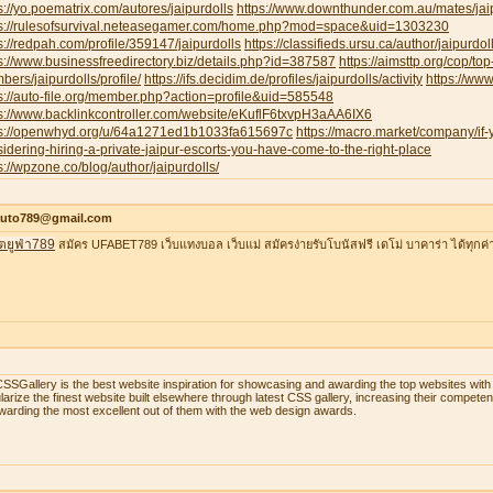
s://yo.poematrix.com/autores/jaipurdolls
https://www.downthunder.com.au/mates/jai
ps://rulesofsurvival.neteasegamer.com/home.php?mod=space&uid=1303230
s://redpah.com/profile/359147/jaipurdolls
https://classifieds.ursu.ca/author/jaipurdoll
s://www.businessfreedirectory.biz/details.php?id=387587
https://aimsttp.org/cop/top
ers/jaipurdolls/profile/
https://ifs.decidim.de/profiles/jaipurdolls/activity
https://ww
s://auto-file.org/member.php?action=profile&uid=585548
s://www.backlinkcontroller.com/website/eKuflF6txvpH3aAA6IX6
ps://openwhyd.org/u/64a1271ed1b1033fa615697c
https://macro.market/company/if
idering-hiring-a-private-jaipur-escorts-you-have-come-to-the-right-place
s://wpzone.co/blog/author/jaipurdolls/
auto789@gmail.com
ตยูฟ่า789
สมัคร UFABET789 เว็บแทงบอล เว็บแม่ สมัครง่ายรับโบนัสฟรี เดโม่ บาคาร่า ได้ทุกค่
SSGallery is the best website inspiration for showcasing and awarding the top websites w
larize the finest website built elsewhere through latest CSS gallery, increasing their compet
warding the most excellent out of them with the web design awards.