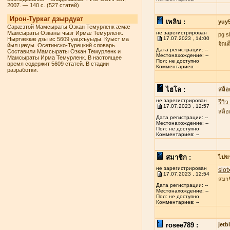
2007. — 140 с. (527 статей)
Ирон-Туркаг дзырдуат
เพลิน :
yuy
Сарæзтой Мамсыраты Озкан Темурленк æмæ
Мамсыраты Озканы чызг Ирмæ Темурленк.
не зарегистрирован
pg s
17.07.2023 , 14:00
Ныртæккæ дзы ис 5609 уацхъуыды. Куыст ма
จัดเ
йыл цæуы. Осетинско-Турецкий словарь.
Дата регистрации: --
Составили Мамсыраты Озкан Темурленк и
Местонахождение: --
Мамсыраты Ирма Темурленк. В настоящее
Пол: не доступно
время содержит 5609 статей. В стадии
Комментариев: --
разработки.
ไฮโล :
สล็
не зарегистрирован
รีวิ
17.07.2023 , 12:57
สล็อ
Дата регистрации: --
Местонахождение: --
Пол: не доступно
Комментариев: --
สมาชิก :
ไม่ข
не зарегистрирован
slot
17.07.2023 , 12:54
สมาช
Дата регистрации: --
Местонахождение: --
Пол: не доступно
Комментариев: --
rosee789 :
jetb