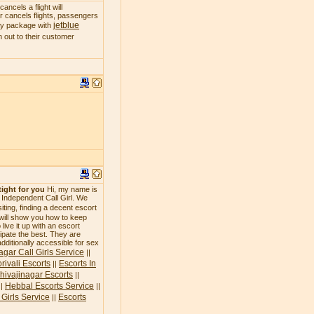
ncels a flight will
 or cancels flights, passengers
jetblue
day package with
 out to their customer
tight for you
Hi, my name is
n Independent Call Girl. We
siting, finding a decent escort
 will show you how to keep
live it up with an escort
icipate the best. They are
additionally accessible for sex
agar Call Girls Service
||
rivali Escorts
Escorts In
||
hivajinagar Escorts
||
Hebbal Escorts Service
||
||
Girls Service
Escorts
||