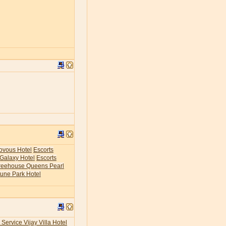
ovous Hotel
Escorts
 Galaxy Hotel
Escorts
Treehouse Queens Pearl
tune Park Hotel
 Service Vijay Villa Hotel