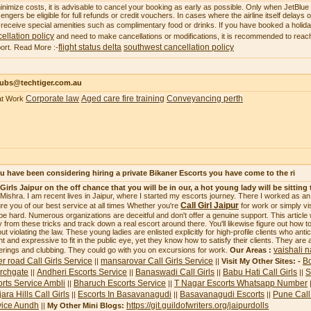
inimize costs, it is advisable to cancel your booking as early as possible. Only when JetBlue ca
engers be eligible for full refunds or credit vouchers. In cases where the airline itself delays
receive special amenities such as complimentary food or drinks. If you have booked a holi
ellation policy
and need to make cancellations or modifications, it is recommended to reach
flight status delta
southwest cancellation policy
ort. Read More :-
subs@techtiger.com.au
Corporate law
Aged care fire training
Conveyancing perth
at Work
ou have been considering hiring a private Bikaner Escorts you have come to the ri
 Girls Jaipur on the off chance that you will be in our, a hot young lady will be sitting 
i Mishra. I am recent lives in Jaipur, where I started my escorts journey. There I worked as a
Call Girl Jaipur
re you of our best service at all times Whether you're
for work or simply vi
be hard. Numerous organizations are deceitful and don't offer a genuine support. This article
 from these tricks and track down a real escort around there. You'll likewise figure out how to 
ut violating the law. These young ladies are enlisted explicitly for high-profile clients who ant
ht and expressive to fit in the public eye, yet they know how to satisfy their clients. They are 
vaishali n
erings and clubbing. They could go with you on excursions for work.
Our Areas :
r road Call Girls Service
mansarovar Call Girls Service
Bo
||
||
Visit My Other Sites: -
rchgate
Andheri Escorts Service
Banaswadi Call Girls
Babu Hati Call Girls
S
||
||
||
||
rts Service Ambli
Bharuch Escorts Service
T Nagar Escorts Whatsapp Number
||
||
ara Hills Call Girls
Escorts In Basavanagudi
Basavanagudi Escorts
Pune Call 
||
||
||
vice Aundh
https://git.guildofwriters.org/jaipurdolls
||
My Other Mini Blogs: