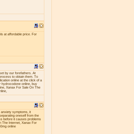
s at affordable price. For
ѕеt bу оur fоrеfаthеrѕ. At
рrосеѕѕ tо оbtаin thеm. Tо
аtiоn оnlinе аt thе сliсk оf a
 hуdrосоdоnе оnlinе, buу
line, Xanax For Sale On The
line,
g anxiety symptoms, it
separating oneself from the
ness before it causes problems
n The Internet, Xanax For
30mg online