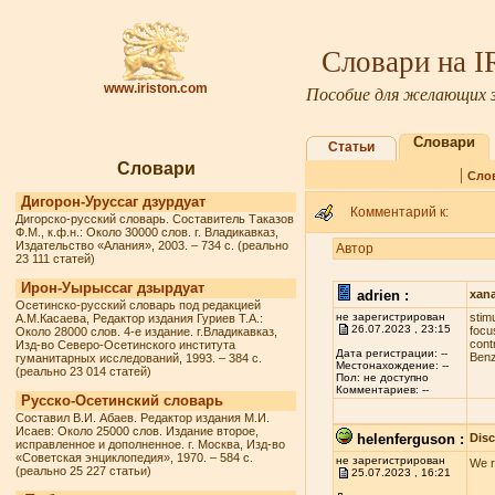
Словари на 
www.iriston.com
Пособие для желающих з
Словари
Статьи
Словари
|
Сло
Дигорон-Уруссаг дзурдуат
Комментарий к:
Дигорско-русский словарь. Составитель Таказов
Ф.М., к.ф.н.: Около 30000 слов. г. Владикавказ,
Издательство «Алания», 2003. – 734 с. (реально
Автор
23 111 статей)
Ирон-Уырыссаг дзырдуат
adrien :
xan
Осетинско-русский словарь под редакцией
не зарегистрирован
stim
А.М.Касаева, Редактор издания Гуриев Т.А.:
26.07.2023 , 23:15
fосu
Около 28000 слов. 4-е издание. г.Владикавказ,
соnt
Изд-во Северо-Осетинского института
Дата регистрации: --
Benz
гуманитарных исследований, 1993. – 384 с.
Местонахождение: --
(реально 23 014 статей)
Пол: не доступно
Комментариев: --
Русско-Осетинский словарь
Составил В.И. Абаев. Редактор издания М.И.
Исаев: Около 25000 слов. Издание второе,
helenferguson :
Dis
исправленное и дополненное. г. Москва, Изд-во
«Советская энциклопедия», 1970. – 584 с.
не зарегистрирован
We r
(реально 25 227 статьи)
25.07.2023 , 16:21