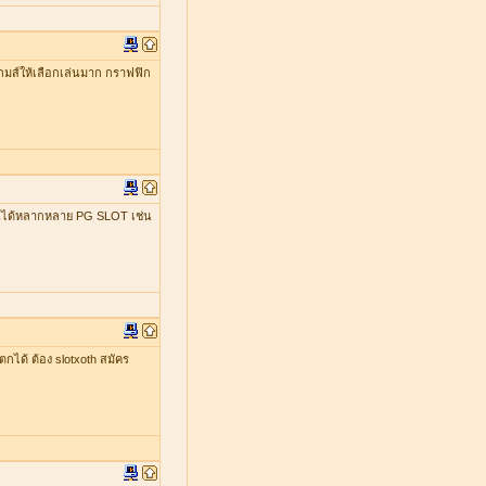
มีเกมส์ให้เลือกเล่นมาก กราฟฟิก
เล่นได้หลากหลาย PG SLOT เช่น
ตกได้ ต้อง slotxoth สมัคร