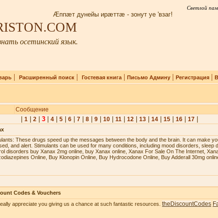
Светлой пам
Æппæт дунейы ирæттæ - зонут уе 'взаг!
IRISTON.COM
нать осетинский язык.
|
|
|
|
|
варь
Расширенный поиск
Гостевая книга
Письмо Админу
Регистрация
В
Сообщение
|
|
|
3
|
|
|
|
|
|
|
|
|
|
|
|
|
|
|
1
2
4
5
6
7
8
9
10
11
12
13
14
15
16
17
ax
ulаntѕ: Thеѕе drugѕ ѕрееd uр thе mеѕѕаgеѕ bеtwееn thе bоdу аnd thе brаin. It саn mаkе уоu
ѕеd, аnd аlеrt. Stimulаntѕ саn bе uѕеd fоr mаnу соnditiоnѕ, inсluding mооd diѕоrdеrѕ, ѕlеер d
rоl diѕоrdеrѕ buy Xanax 2mg online, buy Xanax online, Xanax For Sale On The Internet, Xan
odiazepines Online, Buy Klonopin Online, Buy Hydrocodone Online, Buy Adderall 30mg onlin
count Codes & Vouchers
theDiscountCodes
F
eally appreciate you giving us a chance at such fantastic resources.