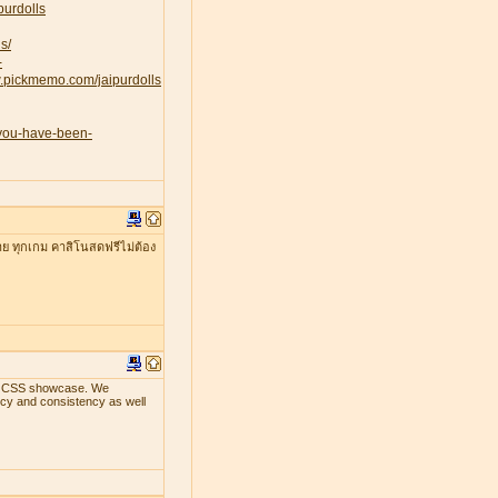
purdolls
s/
-
w.pickmemo.com/jaipurdolls
-you-have-been-
าย ทุกเกม คาสิโนสดฟรีไม่ต้อง
ith CSS showcase. We
ency and consistency as well