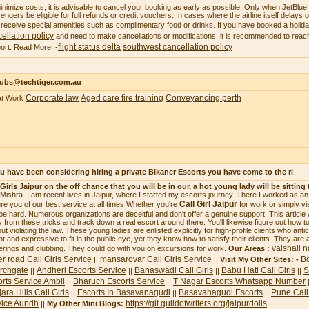
inimize costs, it is advisable to cancel your booking as early as possible. Only when JetBlue ca
engers be eligible for full refunds or credit vouchers. In cases where the airline itself delays
receive special amenities such as complimentary food or drinks. If you have booked a holi
ellation policy
and need to make cancellations or modifications, it is recommended to reach
flight status delta
southwest cancellation policy
ort. Read More :-
subs@techtiger.com.au
Corporate law
Aged care fire training
Conveyancing perth
at Work
ou have been considering hiring a private Bikaner Escorts you have come to the ri
 Girls Jaipur on the off chance that you will be in our, a hot young lady will be sitting 
i Mishra. I am recent lives in Jaipur, where I started my escorts journey. There I worked as a
Call Girl Jaipur
re you of our best service at all times Whether you're
for work or simply vi
be hard. Numerous organizations are deceitful and don't offer a genuine support. This article
 from these tricks and track down a real escort around there. You'll likewise figure out how to 
ut violating the law. These young ladies are enlisted explicitly for high-profile clients who ant
ht and expressive to fit in the public eye, yet they know how to satisfy their clients. They are 
vaishali n
erings and clubbing. They could go with you on excursions for work.
Our Areas :
r road Call Girls Service
mansarovar Call Girls Service
Bo
||
||
Visit My Other Sites: -
rchgate
Andheri Escorts Service
Banaswadi Call Girls
Babu Hati Call Girls
S
||
||
||
||
rts Service Ambli
Bharuch Escorts Service
T Nagar Escorts Whatsapp Number
||
||
ara Hills Call Girls
Escorts In Basavanagudi
Basavanagudi Escorts
Pune Call 
||
||
||
vice Aundh
https://git.guildofwriters.org/jaipurdolls
||
My Other Mini Blogs: