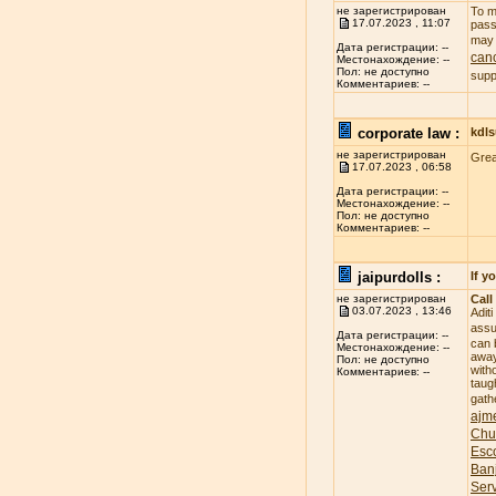
не зарегистрирован
To m
17.07.2023 , 11:07
pass
may 
Дата регистрации: --
canc
Местонахождение: --
Пол: не доступно
supp
Комментариев: --
corporate law :
kdl
не зарегистрирован
Gre
17.07.2023 , 06:58
Дата регистрации: --
Местонахождение: --
Пол: не доступно
Комментариев: --
jaipurdolls :
If y
не зарегистрирован
Call
03.07.2023 , 13:46
Adit
assu
Дата регистрации: --
can 
Местонахождение: --
away
Пол: не доступно
witho
Комментариев: --
taug
gath
ajme
Chu
Esco
Banj
Ser