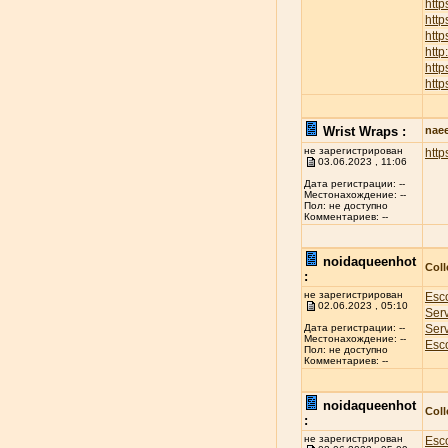
htt
htt
http
htt
htt
http
Wrist Wraps :
nae
не зарегистрирован
http
03.06.2023 , 11:06
Дата регистрации: --
Местонахождение: --
Пол: не доступно
Комментариев: --
noidaqueenhot
Coll
:
не зарегистрирован
Esco
02.06.2023 , 05:10
Ser
Ser
Дата регистрации: --
Местонахождение: --
Esco
Пол: не доступно
Комментариев: --
noidaqueenhot
Coll
:
не зарегистрирован
Esco