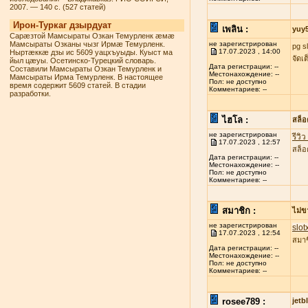
2007. — 140 с. (527 статей)
Ирон-Туркаг дзырдуат
เพลิน :
yuy
Сарæзтой Мамсыраты Озкан Темурленк æмæ
Мамсыраты Озканы чызг Ирмæ Темурленк.
не зарегистрирован
pg s
17.07.2023 , 14:00
Ныртæккæ дзы ис 5609 уацхъуыды. Куыст ма
จัดเ
йыл цæуы. Осетинско-Турецкий словарь.
Дата регистрации: --
Составили Мамсыраты Озкан Темурленк и
Местонахождение: --
Мамсыраты Ирма Темурленк. В настоящее
Пол: не доступно
время содержит 5609 статей. В стадии
Комментариев: --
разработки.
ไฮโล :
สล็
не зарегистрирован
รีวิ
17.07.2023 , 12:57
สล็อ
Дата регистрации: --
Местонахождение: --
Пол: не доступно
Комментариев: --
สมาชิก :
ไม่ข
не зарегистрирован
slot
17.07.2023 , 12:54
สมาช
Дата регистрации: --
Местонахождение: --
Пол: не доступно
Комментариев: --
rosee789 :
jetb