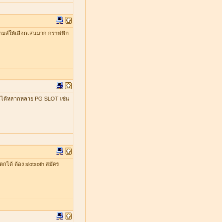
มีเกมส์ให้เลือกเล่นมาก กราฟฟิก
เล่นได้หลากหลาย PG SLOT เช่น
ตกได้ ต้อง slotxoth สมัคร