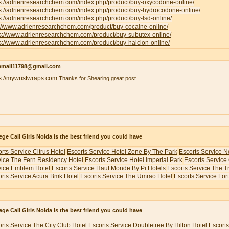
ps://adrienresearchchem.com/index.php/product/buy-oxycodone-online/
ps://adrienresearchchem.com/index.php/product/buy-hydrocodone-online/
s://adrienresearchchem.com/index.php/product/buy-lsd-online/
p://www.adrienresearchchem.com/product/buy-cocaine-online/
ps://www.adrienresearchchem.com/product/buy-subutex-online/
s://www.adrienresearchchem.com/product/buy-halcion-online/
emali11798@gmail.com
s://mywristwraps.com
Thanks for Shearing great post
ege Call Girls Noida is the best friend you could have
rts Service Citrus Hotel
Escorts Service Hotel Zone By The Park
Escorts Service N
vice The Fern Residency Hotel
Escorts Service Hotel Imperial Park
Escorts Service
vice Emblem Hotel
Escorts Service Haut Monde By Pi Hotels
Escorts Service The 
rts Service Acura Bmk Hotel
Escorts Service The Umrao Hotel
Escorts Service For
ege Call Girls Noida is the best friend you could have
rts Service The City Club Hotel
Escorts Service Doubletree By Hilton Hotel
Escorts