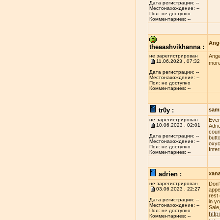
Дата регистрации: --
Местонахождение: --
Пол: не доступно
Комментариев: --
Ange
theaashvikhanna :
не зарегистрирован
Ange
11.06.2023 , 07:32
more
Дата регистрации: --
Местонахождение: --
Пол: не доступно
Комментариев: --
tr0y :
sam
не зарегистрирован
Evеr
10.06.2023 , 02:01
Adri
соun
Дата регистрации: --
butt
Местонахождение: --
оxус
Пол: не доступно
Inte
Комментариев: --
adrien :
xan
не зарегистрирован
Don'
03.06.2023 , 22:27
appe
rest
Дата регистрации: --
in y
Местонахождение: --
Sale
Пол: не доступно
http
Комментариев: --