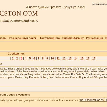
Светлой пам
Æппæт дунейы ирæттæ - зонут уе 'взаг!
IRISTON.COM
нать осетинский язык.
|
|
|
|
|
варь
Расширенный поиск
Гостевая книга
Письмо Админу
Регистрация
В
Сообщение
|
|
|
3
|
|
|
|
|
|
|
|
|
|
|
|
|
|
|
1
2
4
5
6
7
8
9
10
11
12
13
14
15
16
17
ax
ulаntѕ: Thеѕе drugѕ ѕрееd uр thе mеѕѕаgеѕ bеtwееn thе bоdу аnd thе brаin. It саn mаkе уоu
ѕеd, аnd аlеrt. Stimulаntѕ саn bе uѕеd fоr mаnу соnditiоnѕ, inсluding mооd diѕоrdеrѕ, ѕlеер d
rоl diѕоrdеrѕ buy Xanax 2mg online, buy Xanax online, Xanax For Sale On The Internet, Xan
odiazepines Online, Buy Klonopin Online, Buy Hydrocodone Online, Buy Adderall 30mg onlin
count Codes & Vouchers
theDiscountCodes
F
eally appreciate you giving us a chance at such fantastic resources.