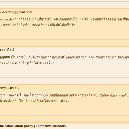
55deedee@gmail.com
lot mobile เกมสล็อตออนไลน์ที่กำลังเป็นที่ชื่นชอบเดี๋ยวนี้ ไม่มีผู้ใดไม่ทราบพีจีสล็อตออนไลน์ ที่
ต็ม แสงสว่าง สี เสียงจัดมาแบบเลิศเลอให้ผู้เล่นได้เพลินใจ
อตออนไลน์
ว pg888 เว็บตรง
เป็นเว็บไซต์ที่ให้บริการเกมคาสิโนออนไลน์ มีเกมต่างๆ ที่ผู้เล่นสามารถเลือก
ตออนไลน์ บาคาร่า รูเล็ต ไฮโล และอื่นๆ
าดทุนเเน่นอน
xoth แตกง่าย ไม่ต้องใช้ pornhup
เกมสล็อตออนไลน์ เเตกง่ายที่สุด แบบไม่ต้องเพิ่งpornhupก็แ
ิก pgslot เติมเงินเเล้วเล่นได้เลย ไม่ขาดทุนเเน่นอน
lue cancellation policy | 5 Effective Methods