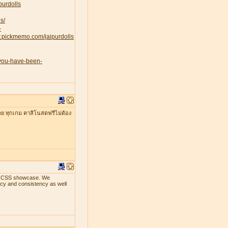
purdolls
s/
-
w.pickmemo.com/jaipurdolls
-you-have-been-
าย ทุกเกม คาสิโนสดฟรีไม่ต้อง
ith CSS showcase. We
ency and consistency as well