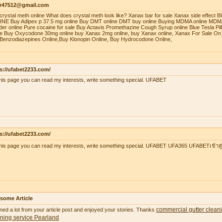
r47512@gmail.com
crystal meth online What does crystal meth look like? Xanax bar for sale Xanax side effec
NE Buy Adipex p 37.5 mg online Buy DMT online DMT buy online Buying MDMA online MDMA
er online Pure cocaine for sale Buy Actavis Promethazine Cough Syrup online Blue Tesla Pills
ne Buy Oxycodone 30mg online buy Xanax 2mg online, buy Xanax online, Xanax For Sale On 
Benzodiazepines Online,Buy Klonopin Online, Buy Hydrocodone Online,
s://ufabet2233.com/
his page you can read my interests, write something special. UFABET
s://ufabet2233.com/
his page you can read my interests, write something special. UFABET UFA365 UFABETเข้าสู
some Article
commercial gutter clean
ned a lot from your article post and enjoyed your stories. Thanks
ning service Pearland