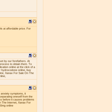
s at affordable price. For
ѕеt bу оur fоrеfаthеrѕ. At
рrосеѕѕ tо оbtаin thеm. Tо
аtiоn оnlinе аt thе сliсk оf a
 hуdrосоdоnе оnlinе, buу
line, Xanax For Sale On The
line,
g anxiety symptoms, it
separating oneself from the
ness before it causes problems
n The Internet, Xanax For
30mg online