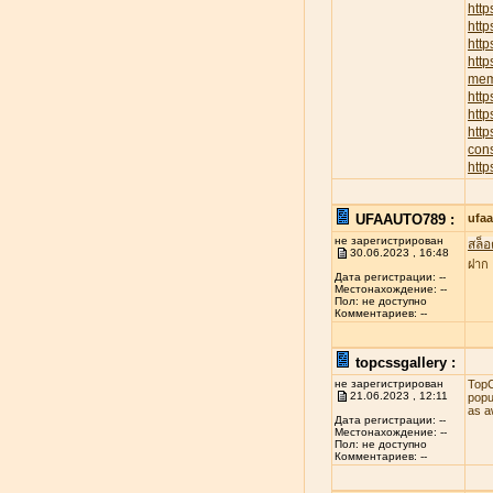
http
htt
http
http
memb
http
http
htt
cons
http
UFAAUTO789 :
ufa
не зарегистрирован
สล็อ
30.06.2023 , 16:48
ฝาก
Дата регистрации: --
Местонахождение: --
Пол: не доступно
Комментариев: --
topcssgallery :
не зарегистрирован
TopC
21.06.2023 , 12:11
popu
as a
Дата регистрации: --
Местонахождение: --
Пол: не доступно
Комментариев: --