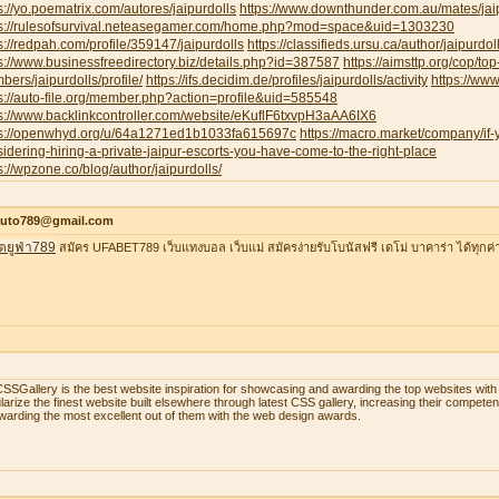
s://yo.poematrix.com/autores/jaipurdolls
https://www.downthunder.com.au/mates/jai
ps://rulesofsurvival.neteasegamer.com/home.php?mod=space&uid=1303230
s://redpah.com/profile/359147/jaipurdolls
https://classifieds.ursu.ca/author/jaipurdoll
s://www.businessfreedirectory.biz/details.php?id=387587
https://aimsttp.org/cop/top
ers/jaipurdolls/profile/
https://ifs.decidim.de/profiles/jaipurdolls/activity
https://ww
s://auto-file.org/member.php?action=profile&uid=585548
s://www.backlinkcontroller.com/website/eKuflF6txvpH3aAA6IX6
ps://openwhyd.org/u/64a1271ed1b1033fa615697c
https://macro.market/company/if
idering-hiring-a-private-jaipur-escorts-you-have-come-to-the-right-place
s://wpzone.co/blog/author/jaipurdolls/
auto789@gmail.com
ตยูฟ่า789
สมัคร UFABET789 เว็บแทงบอล เว็บแม่ สมัครง่ายรับโบนัสฟรี เดโม่ บาคาร่า ได้ทุกค่
SSGallery is the best website inspiration for showcasing and awarding the top websites w
larize the finest website built elsewhere through latest CSS gallery, increasing their compet
warding the most excellent out of them with the web design awards.