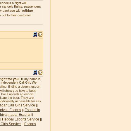
ncels a flight will
 or cancels flights, passengers
jetblue
day package with
 out to their customer
tight for you
Hi, my name is
n Independent Call Girl. We
siting, finding a decent escort
 will show you how to keep
live it up with an escort
icipate the best. They are
additionally accessible for sex
agar Call Girls Service
||
rivali Escorts
Escorts In
||
hivajinagar Escorts
||
Hebbal Escorts Service
||
||
Girls Service
Escorts
||