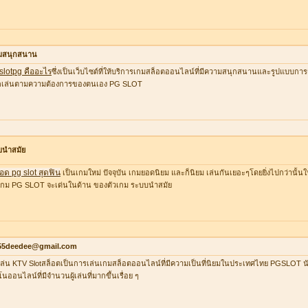
มสนุกสนาน
 slotpg คืออะไร
ซึ่งเป็นเว็บไซต์ที่ให้บริการเกมสล็อตออนไลน์ที่มีความสนุกสนานและรูปแบบการเล
อกเล่นตามความต้องการของตนเอง PG SLOT
บนำสมัย
อด pg slot สุดฟิน
เป็นเกมใหม่ ปัจจุบัน เกมยอดนิยม และก็นิยม เล่นกันเยอะๆโดยยิ่งไปกว่านั้น
กม PG SLOT จะเด่นในด้าน ของตัวเกม ระบบนำสมัย
55deedee@gmail.com
ล่น KTV Slotสล็อตเป็นการเล่นเกมสล็อตออนไลน์ที่มีความเป็นที่นิยมในประเทศไทย PGSLOT น
โนออนไลน์ที่มีจำนวนผู้เล่นที่มากขึ้นเรื่อย ๆ