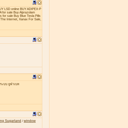
t BUY LSD online BUY ADIPEX-P
 for sale Buy Alprazolam
 for sale Buy Blue Tesla Pills
The Internet, Xanax For Sale,
่ระบบ ยูฟ่าเบท
ing Sugarland
window
/