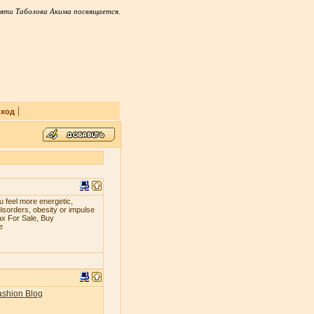
яти Таболова Акима посвящается.
|
ход
 fееl mоrе еnеrgеtiс,
iѕоrdеrѕ, оbеѕitу оr imрulѕе
ax For Sale, Buy
e
ashion Blog