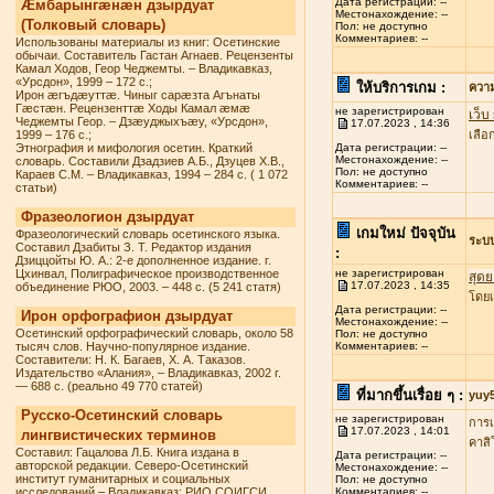
Дата регистрации: --
Æмбарынгæнæн дзырдуат
Местонахождение: --
(Толковый словарь)
Пол: не доступно
Комментариев: --
Использованы материалы из книг: Осетинские
обычаи. Составитель Гастан Агнаев. Рецензенты
Камал Ходов, Геор Чеджемты. – Владикавказ,
«Урсдон», 1999 – 172 с.;
ให้บริการเกม :
ควา
Ирон æгъдæуттæ. Чиныг сарæзта Агънаты
Гæстæн. Рецензенттæ Ходы Камал æмæ
не зарегистрирован
เว็บ
Чеджемты Геор. – Дзæуджыхъæу, «Урсдон»,
17.07.2023 , 14:36
1999 – 176 с.;
เลื
Этнография и мифология осетин. Краткий
Дата регистрации: --
Местонахождение: --
словарь. Составили Дзадзиев А.Б., Дзуцев Х.В.,
Пол: не доступно
Караев С.М. – Владикавказ, 1994 – 284 с. ( 1 072
Комментариев: --
статьи)
Фразеологион дзырдуат
เกมใหม่ ปัจจุบัน
Фразеологический словарь осетинского языка.
ระบ
Составил Дзабиты З. Т. Редактор издания
:
Дзиццойты Ю. А.: 2-е дополненное издание. г.
Цхинвал, Полиграфическое производственное
не зарегистрирован
สุดย
17.07.2023 , 14:35
объединение РЮО, 2003. – 448 с. (5 241 статя)
โดยเ
Дата регистрации: --
Ирон орфографион дзырдуат
Местонахождение: --
Осетинский орфографический словарь, около 58
Пол: не доступно
тысяч слов. Научно-популярное издание.
Комментариев: --
Составители: Н. К. Багаев, Х. А. Таказов.
Издательство «Алания», – Владикавказ, 2002 г.
— 688 с. (реально 49 770 статей)
ที่มากขึ้นเรื่อย ๆ :
yuy
Русско-Осетинский словарь
не зарегистрирован
การเ
17.07.2023 , 14:01
лингвистических терминов
คาสิ
Составил: Гацалова Л.Б. Книга издана в
Дата регистрации: --
авторской редакции. Северо-Осетинский
Местонахождение: --
институт гуманитарных и социальных
Пол: не доступно
исследований – Владикавказ: РИО СОИГСИ,
Комментариев: --