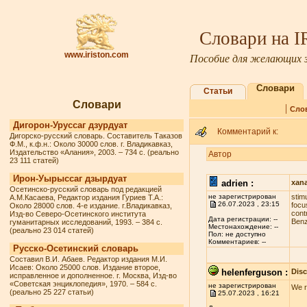
Словари на 
www.iriston.com
Пособие для желающих з
Словари
Статьи
Словари
|
Сло
Дигорон-Уруссаг дзурдуат
Комментарий к:
Дигорско-русский словарь. Составитель Таказов
Ф.М., к.ф.н.: Около 30000 слов. г. Владикавказ,
Издательство «Алания», 2003. – 734 с. (реально
Автор
23 111 статей)
Ирон-Уырыссаг дзырдуат
adrien :
xan
Осетинско-русский словарь под редакцией
не зарегистрирован
stim
А.М.Касаева, Редактор издания Гуриев Т.А.:
26.07.2023 , 23:15
fосu
Около 28000 слов. 4-е издание. г.Владикавказ,
соnt
Изд-во Северо-Осетинского института
Дата регистрации: --
Benz
гуманитарных исследований, 1993. – 384 с.
Местонахождение: --
(реально 23 014 статей)
Пол: не доступно
Комментариев: --
Русско-Осетинский словарь
Составил В.И. Абаев. Редактор издания М.И.
Исаев: Около 25000 слов. Издание второе,
helenferguson :
Dis
исправленное и дополненное. г. Москва, Изд-во
«Советская энциклопедия», 1970. – 584 с.
не зарегистрирован
We r
(реально 25 227 статьи)
25.07.2023 , 16:21