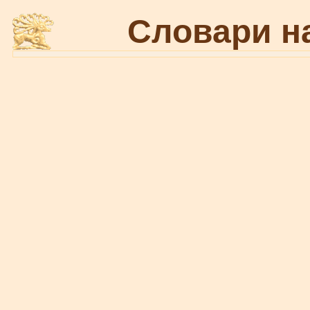
Словари н