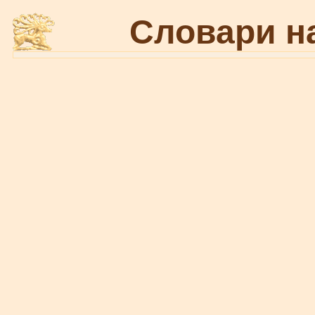
Словари н