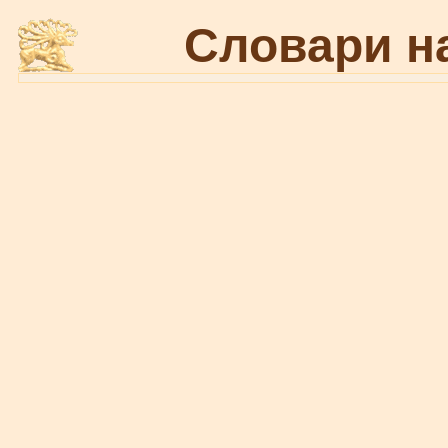
Словари н