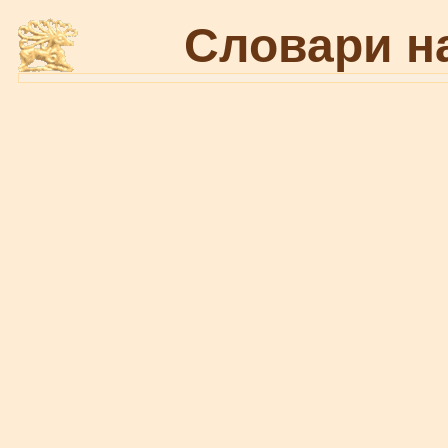
Словари н