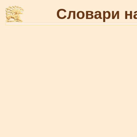
Словари н