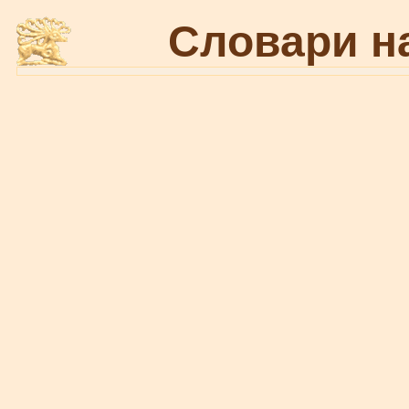
Словари н