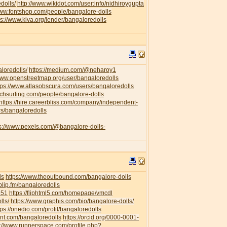
dolls/
http://www.wikidot.com/user:info/nidhiroygupta
www.fontshop.com/people/bangalore-dolls
ps://www.kiva.org/lender/bangaloredolls
loredolls/
https://medium.com/@neharoy1
/www.openstreetmap.org/user/bangaloredolls
tps://www.atlasobscura.com/users/bangaloredolls
uchsurfing.com/people/bangalore-dolls
https://hire.careerbliss.com/company/independent-
rs/bangaloredolls
ps://www.pexels.com/@bangalore-dolls-
ls
https://www.theoutbound.com/bangalore-dolls
/blip.fm/bangaloredolls
351
https://fliphtml5.com/homepage/vmcdl
lls/
https://www.graphis.com/bio/bangalore-dolls/
tps://onedio.com/profil/bangaloredolls
ent.com/bangaloredolls
https://orcid.org/0000-0001-
s://www.runnerspace.com/profile.php?