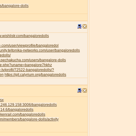
s/bangalore-dolls
w.wishlistr.com/bangaloredolls
e.com/user/viewprofile/bangaloredol
unity.teltonika-networks.com/user/bangaloredolls
edolls/
w.pechakucha.com/users/bangalore-dolls
ofile.php?uname=bangalore7hkhz
e.tv/profil/72522-bangaloredolls/?
=en
https://git.calyrium.org/bangaloredolls
isx
58.246.129.158:3006/bangaloredolls
.214.6/bangaloredolls
rokenrail.com/bangaloredolls
com/members/bangalore-dolls/activity