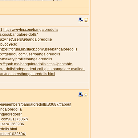
91
https://wrytin.com/bangaloredolls
es.co/a/bangalore-dolls/
elazy.net/users/u/bangaloredolls/
db6cd9e3c
https://forum.m5stack.com/user/bangaloredolls
tp://gendou.com/user/bangaloredolls
o/makery/profile/bangaloredolls
ps://qooh.me/bangaloredolls
https://printable-
re-dolls/independent-call-girls-bangalore-availed-
orum/members/bangaloredolls.html
com/members/bangaloredolls.83687/#about
angaloredolls/
ngaloredolls/
ss.com/u/1175067/
owuser=1263986
dolls.html
member/1032594-