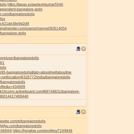
dolls
https://tapas.io/awdeshkumar5546
ndependent-bangalore-dolls
ng.com/bangaloredolls
llss
82c421de38e9d2d9
mindmeister.com/users/channel/92614054
p/bangalore-dolls
org/user/bangaloredolls
l/1
olls
35695-bangaloredolls&tab=aboutme#aboutme
.net/location/6326772/india/bangaloredolls
l/bangaloredolls
rofile&u=434609
a2k16coins.activeboard.com/t68748831/bangalore-
6286014417469440
.beqbe.com/p/bangaloredolls
//gifyu.com/bangaloredolls
/166844/
https://hinative.com/profiles/7249848