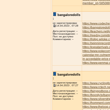
member_id=585088
bangaloredolls
:
не зарегистрирован
https://www.codeche
14.04.2023 , 07:28
https://bangaloredoll
https://teachers.net/
Дата регистрации: --
Местонахождение: --
https://reedsy.com/d
Пол: не доступно
https://listgo.wiloke
Комментариев: --
https://spinninrecor
https://expatarrival
https://www.pokec
calendar.mn.co/me
in-acceptable-price
https://www.penmai
bangaloredolls
:
не зарегистрирован
https://www.cyclin
14.04.2023 , 07:27
https://www.rctech.
https://fairygodboss
Дата регистрации: --
Местонахождение: --
https://boosty.to/b
Пол: не доступно
https://www.silvers
Комментариев: --
https://homment.
https://www.theloop