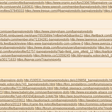
portal.com/profile/bangaloredolls
https://www.oranjo.eu/c/fun/230679/bangalore-cal
sity.com/users/id:1183631
https://www.sqwosh.com/member/bangaloredolls.html
ht
/profiles/37845033
https://www.trepup.com/@bangaloredolls-bangaloredolls/
https
.com/user/bangaloredolls
https://www.zippyshare.com/bangaloredolls
ar5546.nimbusweb.me/share/7653589/e7mfbiehgk5dbanfop11
https://twitback.com
portsdaily.com/member.php?1334281-bangaloredolls
http://www.lawrence.com/users
orts.feedback/review-https-www-bangaloredolls-com-college-0
https://www.avenza
ers/bangaloredolls/
https://www.strata.com/forums/users/bangaloredolls/
https://en
rd.com/forum/profile/52757-bangaloredolls/?tab=field_core_pfield_12
https://partic
be.so/user/bangaloredolls
https://linkmix.co/13359245
http://divyasahu.xobor.de/u5_
ts/30171633
https://kavyar.com/7raunvnpxg4s
m/bangalore-dolls
http://100531.homepagemodules.de/u109858_bangaloredolls.ht
ligado.xobor.de/u743_bangaloredolls.html
https://foro.zendalibros.com/forums/users
t.net/profile/72138/bangaloredolls.html
http://gitlab.sleepace.com/bangaloredolls
h
23
https://www.babelcube.com/user/bangalore-dolls
http://www.escalade-alsace.c
.com/profile?uid=rKlQZgE&result=1ntgb76k
https://app.bountysource.com/people/
.com/users/2103611
https://audiomack.com/bangaloredolls
https://awabest.com/spa
ru/authors/20119
https://camp-fire.jp/profile/bangaloredolls
https://commiss.io/banga
com/profile/bangaloredolls
https://forum.singaporeexpats.com/memberlist.php?mo