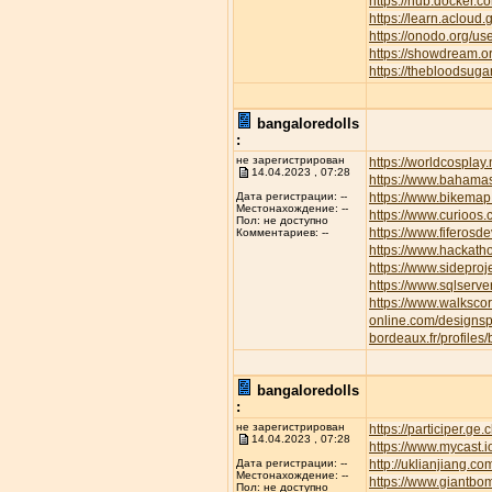
https://hub.docker.c
https://learn.aclo
https://onodo.org/u
https://showdream.or
https://thebloodsuga
bangaloredolls
:
не зарегистрирован
https://worldcospla
14.04.2023 , 07:28
https://www.bahamas
https://www.bikemap.
Дата регистрации: --
Местонахождение: --
https://www.curioos
Пол: не доступно
https://www.fiferos
Комментариев: --
https://www.hackath
https://www.sideproj
https://www.sqlserve
https://www.walksc
online.com/designsp
bordeaux.fr/profiles/
bangaloredolls
:
не зарегистрирован
https://participer.ge
14.04.2023 , 07:28
https://www.mycast.
http://uklianjiang
Дата регистрации: --
Местонахождение: --
https://www.giantbom
Пол: не доступно