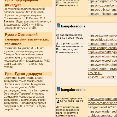
Ирон орфографион
https://infogram.com
Пол: не доступно
дзырдуат
https://moz.com/com
Комментариев: --
Осетинский орфографический
https://peatix.com/
словарь, около 58 тысяч слов.
https://public.tabl
Научно-популярное издание.
Составители: Н. К. Багаев, Х. А.
Таказов. Издательство «Алания», –
Владикавказ, 2002 г. — 688 с.
bangaloredolls
(реально 49 770 статей)
:
Русско-Осетинский
не зарегистрирован
https://sexymonterre
14.04.2023 , 07:29
словарь лингвистических
https://slides.com/b
терминов
https://themeforest.
Дата регистрации: --
Местонахождение: --
userid=bangaloredol
Составил: Гацалова Л.Б. Книга
Пол: не доступно
издана в авторской редакции.
https://www.battery
Комментариев: --
Северо-Осетинский институт
https://www.busines
гуманитарных и социальных
https://www.credly.
исследований – Владикавказ: РИО
СОИГСИ, 2007. — 140 с. (527
https://www.divepho
статей)
eba52f85ac69¬eKe
1ff5-9e10-
Ирон-Туркаг дзырдуат
eba52f85ac69%2F1
Сарæзтой Мамсыраты Озкан
Темурленк æмæ Мамсыраты
Озканы чызг Ирмæ Темурленк.
Ныртæккæ дзы ис 5609
bangaloredolls
уацхъуыды. Куыст ма йыл цæуы.
:
Осетинско-Турецкий словарь.
Составили Мамсыраты Озкан
не зарегистрирован
https://www.gametab
Темурленк и Мамсыраты Ирма
14.04.2023 , 07:29
Темурленк. В настоящее время
mods.com/users/ban
содержит 5609 статей. В стадии
bangaloredolls/?tab
Дата регистрации: --
разработки.
Местонахождение: --
https://www.intense
Пол: не доступно
archives.com/users/
Комментариев: --