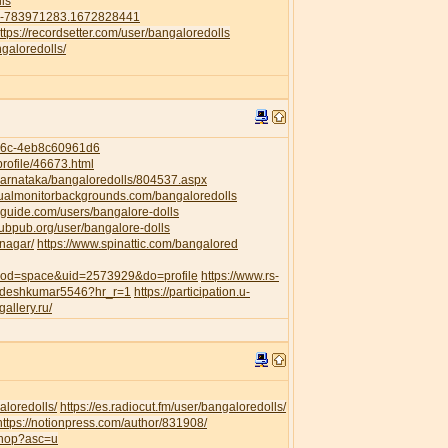
ls
41-783971283.1672828441
ttps://recordsetter.com/user/bangaloredolls
galoredolls/
956c-4eb8c60961d6
rofile/46673.html
/Karnataka/bangaloredolls/804537.aspx
dualmonitorbackgrounds.com/bangaloredolls
guide.com/users/bangalore-dolls
pubpub.org/user/bangalore-dolls
anagar/
https://www.spinattic.com/bangalored
?mod=space&uid=2573929&do=profile
https://www.rs-
awdeshkumar5546?hr_r=1
https://participation.u-
gallery.ru/
aloredolls/
https://es.radiocut.fm/user/bangaloredolls/
https://notionpress.com/author/831908/
shop?asc=u