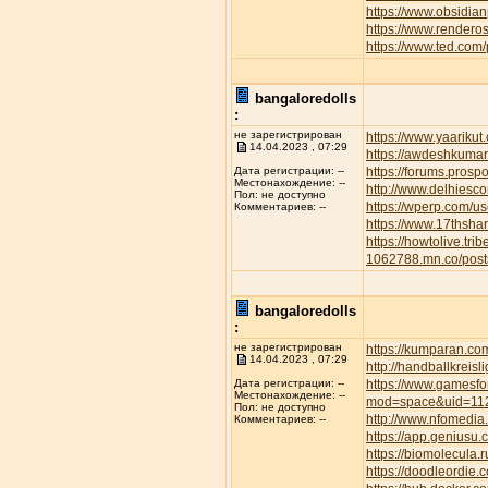
https://www.obsidian
https://www.rendero
https://www.ted.com
bangaloredolls
:
не зарегистрирован
https://www.yaarikut
14.04.2023 , 07:29
https://awdeshkum
https://forums.pros
Дата регистрации: --
Местонахождение: --
http://www.delhiesc
Пол: не доступно
https://wperp.com/us
Комментариев: --
https://www.17thsha
https://howtolive.tri
1062788.mn.co/pos
bangaloredolls
:
не зарегистрирован
https://kumparan.co
14.04.2023 , 07:29
http://handballkreis
https://www.gamesfor
Дата регистрации: --
Местонахождение: --
mod=space&uid=11
Пол: не доступно
http://www.nfomedia
Комментариев: --
https://app.geniusu
https://biomolecula.
https://doodleordie.