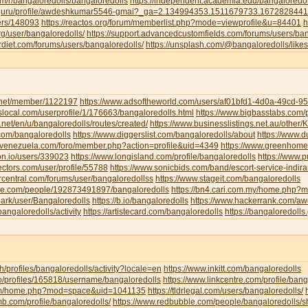
om/r/bangaloredolls/bangaloredolls
https://independent.academia.edu/bangaloredol
ud.guru/profile/awdeshkumar5546-gmai?_ga=2.134994353.1511679733.16728284
sers/148093
https://reactos.org/forum/memberlist.php?mode=viewprofile&u=84401
h
g/user/bangaloredolls/
https://support.advancedcustomfields.com/forums/users/ban
rdiet.com/forums/users/bangaloredolls/
https://unsplash.com/@bangaloredolls/likes
y.net/member/1122197
https://www.adsoftheworld.com/users/af01bfd1-4d0a-49cd-
local.com/userprofile/1/176663/bangaloredolls.html
https://www.bigbasstabs.com/p
net/en/u/bangaloredolls/routes/created/
https://www.businesslistings.net.au/other
.com/bangaloredolls
https://www.diggerslist.com/bangaloredolls/about
https://www.
devenezuela.com/foro/member.php?action=profile&uid=4349
https://www.greenhome
on.io/users/339023
https://www.longisland.com/profile/bangaloredolls
https://www.
ectors.com/user/profile/55788
https://www.sonicbids.com/band/escort-service-indir
rcentral.com/forums/user/bangaloredollss
https://www.stageit.com/bangaloredolls
ore.com/people/192873491897/bangaloredolls
https://bn4.cari.com.my/home.php
ark/user/Bangaloredolls
https://b.io/bangaloredolls
https://www.hackerrank.com/
bangaloredolls/activity
https://artistecard.com/bangaloredolls
https://bangaloredolls.
.ch/profiles/bangaloredolls/activity?locale=en
https://www.inkitt.com/bangaloredolls
io/profiles/165818/username/bangaloredolls
https://www.linkcentre.com/profile/bang
.com/home.php?mod=space&uid=1041135
https://tldrlegal.com/users/bangaloredolls/
b.com/profile/bangaloredolls/
https://www.redbubble.com/people/bangaloredolls/