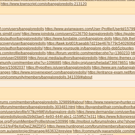
https://www.townscript.com/o/bangaloredolls-213120
f.com/users/bangaloredolls
https://www.avianwaves.com/User-Profile/UserId/1579
s.simdif.com/
https://www.joindota.com/users/2126750-bangaloredolls
https://guid
jobs/author/bangaloredolls/
https://www.fundable.com/bangalore-dolls
https://sfx.th
iscovery/user/bangaloredolls
https://tawk.to/d01fcaeabb7d21be467b779c5402606
.com/author/bangaloredolls/
https://www.yourquote.in/bangalore-dolls-dpb5z/quotes
ds.com/profile/bangaloredolls
https://forum.ventrilo.com/member.php?u=1360233
ht
s.com/user/266899
https://vocal.media/authors/bangaloredolls
https://demo.themex.c
ommunity.com/member.php?u=1096885
https://ioby.org/users/heladat736678651
htt
mbers/15082037
https://hypothes.is/users/bangaloredolls
https://www.are.na/bangalo
-ranges
https://www.provenexpert.com/bangaloredolls/
https://entrance-exam.net/f
.com/community/members/bangaloredolls.341339/#about
gforums.com/members/bangaloredolls.329899/#about
https://www.newjerseyhunter.
net/forum/members/bangaloredolls-303483.html
https://buyandsellhair.com/author/b
.com/users/profile/V7tkzHM6Vo/bangalore-dolls
https://www.dermandar.com/user/ba
angaloredolls/posts/2b9d3ae5-4e93-444f-abc1-1159f527e311
https://www.fictionpre
tripe.org/ForumMemberProfile/show/100996
http://molbiol.ru/forums/index.php?sh
com/1S1NvP8eXqDwiZJMZDFG
https://www.huntingnet.com/forum/members/bangalore
.com.au/app/project/manage/463632/preview
https://community.gaeamobile.com/