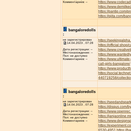
https://www.codecad
Комментариев: --
https://www.demilke
https://pantip.com/p
https://qiita.com/ban
bangaloredolls
:
не зарегистрирован
https://seekingalp
14.04.2023 , 07:28
https://official.shop/
https://www.creative
Дата регистрации: --
Местонахождение: --
https://www.wantedl
Пол: не доступно
https://www.ultimate
Комментариев: --
call-girls-bangalore/
https://www.product
https://social.techne
440719258/collectio
bangaloredolls
:
не зарегистрирован
https://seedandspar
14.04.2023 , 07:28
https://disqus.com/b
https://www.openrec.
Дата регистрации: --
Местонахождение: --
https://janjaonline
Пол: не доступно
https://www.designs
Комментариев: --
https://experiment.
6530-4951
https://b