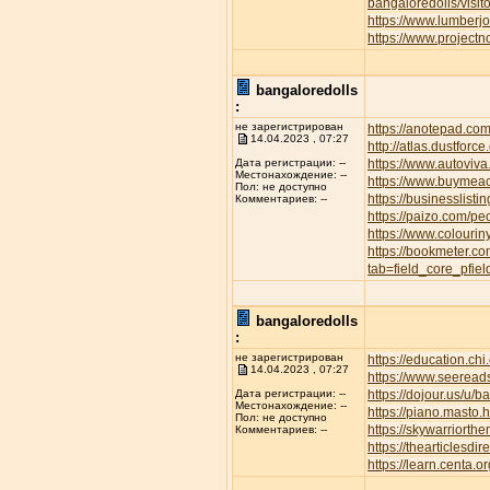
bangaloredolls/visi
https://www.lumber
https://www.project
bangaloredolls
:
не зарегистрирован
https://anotepad.co
14.04.2023 , 07:27
http://atlas.dustfor
https://www.autov
Дата регистрации: --
Местонахождение: --
https://www.buymeac
Пол: не доступно
https://businesslisti
Комментариев: --
https://paizo.com/p
https://www.colourin
https://bookmeter.c
tab=field_core_pfie
bangaloredolls
:
не зарегистрирован
https://education.ch
14.04.2023 , 07:27
https://www.seeread
https://dojour.us/u/b
Дата регистрации: --
Местонахождение: --
https://piano.masto
Пол: не доступно
https://skywarriort
Комментариев: --
https://thearticles
https://learn.centa.