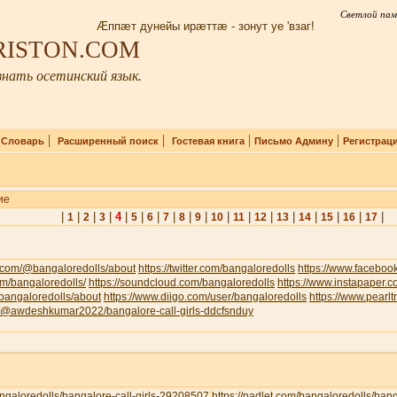
Светлой пам
Æппæт дунейы ирæттæ - зонут уе 'взаг!
IRISTON.COM
нать осетинский язык.
|
|
|
|
|
Словарь
Расширенный поиск
Гостевая книга
Письмо Админу
Регистрац
ие
|
|
|
|
4
|
|
|
|
|
|
|
|
|
|
|
|
|
|
1
2
3
5
6
7
8
9
10
11
12
13
14
15
16
17
.com/@bangaloredolls/about
https://twitter.com/bangaloredolls
https://www.facebo
com/bangaloredolls/
https://soundcloud.com/bangaloredolls
https://www.instapaper.
v/bangaloredolls/about
https://www.diigo.com/user/bangaloredolls
https://www.pearl
om/@awdeshkumar2022/bangalore-call-girls-ddcfsnduy
bangaloredolls/bangalore-call-girls-29208507
https://padlet.com/bangaloredolls/ban