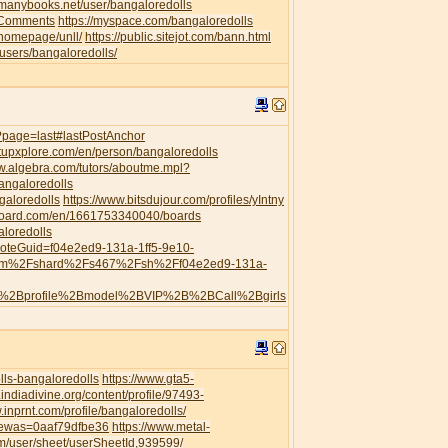
//manybooks.net/user/bangaloredolls
leComments
https://myspace.com/bangaloredolls
/homepage/unll/
https://public.sitejot.com/bann.html
o/users/bangaloredolls/
s/?page=last#lastPostAnchor
artupxplore.com/en/person/bangaloredolls
ww.algebra.com/tutors/aboutme.mpl?
angaloredolls
galoredolls
https://www.bitsdujour.com/profiles/yIntny
board.com/en/1661753340040/boards
aloredolls
?noteGuid=f04e2ed9-131a-1ff5-9e10-
com%2Fshard%2Fs467%2Fsh%2Ff04e2ed9-131a-
h%2Bprofile%2Bmodel%2BVIP%2B%2BCall%2Bgirls
ls-bangaloredolls
https://www.gta5-
.indiadivine.org/content/profile/97493-
.inprnt.com/profile/bangaloredolls/
viewas=0aaf79dfbe36
https://www.metal-
/user/sheet/userSheetId,939599/