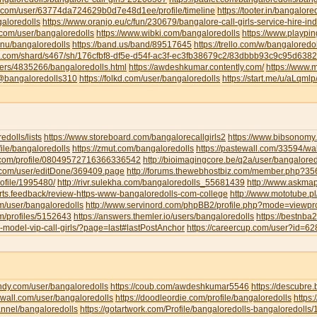
u.com/user/63774da724629b0d7e48d1ee/profile/timeline
https://tooter.in/bangalore
galoredolls
https://www.oranjo.eu/c/fun/230679/bangalore-call-girls-service-hire-i
.com/user/bangaloredolls
https://www.wibki.com/bangaloredolls
https://www.playpi
.nu/bangaloredolls
https://band.us/band/89517645
https://trello.com/w/bangaloredo
te.com/shard/s467/sh/176cfbf8-df5e-d54f-ac3f-ec3fb38679c2/83dbbb93c9c95d63
sers/4835266/bangaloredolls.html
https://awdeshkumar.contently.com/
https://www.
/@bangaloredolls310
https://folkd.com/user/bangaloredolls
https://start.me/u/aLqml
redolls/lists
https://www.storeboard.com/bangalorecallgirls2
https://www.bibsonomy.
ofile/bangaloredolls
https://zmut.com/bangaloredolls
https://pastewall.com/33594/wal
r.com/profile/08049572716366336542
http://bioimagingcore.be/q2a/user/bangalored
ll.com/user/editDone/369409.page
http://forums.thewebhostbiz.com/member.php?
ofile/1995480/
http://rivr.sulekha.com/bangaloredolls_55681439
http://www.askmap
orts.feedback/review-https-www-bangaloredolls-com-college
http://www.mototube.p
om/user/bangaloredolls
http://www.servinord.com/phpBB2/profile.php?mode=viewp
om/profiles/5152643
https://answers.themler.io/users/bangaloredolls
https://bestnb
le-model-vip-call-girls/?page=last#lastPostAnchor
https://careercup.com/user?id=
indy.com/user/bangaloredolls
https://coub.com/awdeshkumar5546
https://descubre
xwall.com/user/bangaloredolls
https://doodleordie.com/profile/bangaloredolls
https:
annel/bangaloredolls
https://gotartwork.com/Profile/bangaloredolls-bangaloredolls