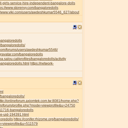
l-girls-service-hire-independent-bangalore-dolls
tps://www.storenvy.com/bangaloredolls
://www.viki.com/users/awdeshkumar5546_627/about
/bangaloredolls
/bangaloredolls/
.com/forums/users/awdeshkumar5546/
.gravatar.com/bangaloredolls
ipa.salou.cat/profiles/bangaloredolls/activity
bangaloredolls.html
https://network-
ml
/bangaloredolls/
ttp://onlineforum.axiomtek.com.tw:8081/home.php?
om/forum/profile.php?mode=viewprofile&u=24750
111716-bangaloredolls
ce-uid-194391.html
loredolls
https://conifer.rhizome.org/bangaloredolls/
de=viewprofile&u=511579