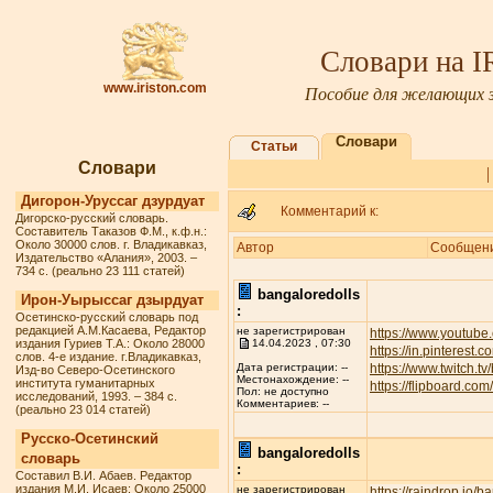
Словари на 
www.iriston.com
Пособие для желающих з
Словари
Статьи
Словари
Дигорон-Уруссаг дзурдуат
Комментарий к:
Дигорско-русский словарь.
Составитель Таказов Ф.М., к.ф.н.:
Около 30000 слов. г. Владикавказ,
Автор
Сообщен
Издательство «Алания», 2003. –
734 с. (реально 23 111 статей)
bangaloredolls
Ирон-Уырыссаг дзырдуат
:
Осетинско-русский словарь под
редакцией А.М.Касаева, Редактор
не зарегистрирован
https://www.youtube
издания Гуриев Т.А.: Около 28000
14.04.2023 , 07:30
https://in.pinterest.
слов. 4-е издание. г.Владикавказ,
https://www.twitch.t
Дата регистрации: --
Изд-во Северо-Осетинского
Местонахождение: --
института гуманитарных
https://flipboard.c
Пол: не доступно
исследований, 1993. – 384 с.
Комментариев: --
(реально 23 014 статей)
Русско-Осетинский
bangaloredolls
словарь
:
Составил В.И. Абаев. Редактор
издания М.И. Исаев: Около 25000
не зарегистрирован
https://raindrop.io/