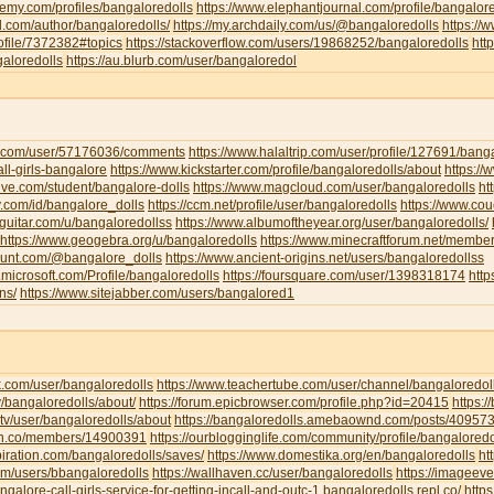
emy.com/profiles/bangaloredolls
https://www.elephantjournal.com/profile/bangalore
d.com/author/bangaloredolls/
https://my.archdaily.com/us/@bangaloredolls
https://
rofile/7372382#topics
https://stackoverflow.com/users/19868252/bangaloredolls
htt
galoredolls
https://au.blurb.com/user/bangaloredol
ha.com/user/57176036/comments
https://www.halaltrip.com/user/profile/127691/banga
call-girls-bangalore
https://www.kickstarter.com/profile/bangaloredolls/about
https:/
live.com/student/bangalore-dolls
https://www.magcloud.com/user/bangaloredolls
ht
y.com/id/bangalore_dolls
https://ccm.net/profile/user/bangaloredolls
https://www.co
-guitar.com/u/bangaloredollss
https://www.albumoftheyear.org/user/bangaloredolls/
https://www.geogebra.org/u/bangaloredolls
https://www.minecraftforum.net/membe
hunt.com/@bangalore_dolls
https://www.ancient-origins.net/users/bangaloredollss
t.microsoft.com/Profile/bangaloredolls
https://foursquare.com/user/1398318174
htt
ns/
https://www.sitejabber.com/users/bangalored1
k.com/user/bangaloredolls
https://www.teachertube.com/user/channel/bangaloredol
y/bangaloredolls/about/
https://forum.epicbrowser.com/profile.php?id=20415
https:/
tv/user/bangaloredolls/about
https://bangaloredolls.amebaownd.com/posts/40957
.mn.co/members/14900391
https://ourblogginglife.com/community/profile/bangaloredo
piration.com/bangaloredolls/saves/
https://www.domestika.org/en/bangaloredolls
ht
com/users/bbangaloredolls
https://wallhaven.cc/user/bangaloredolls
https://imageev
angalore-call-girls-service-for-getting-incall-and-outc-1.bangaloredolls.repl.co/
http