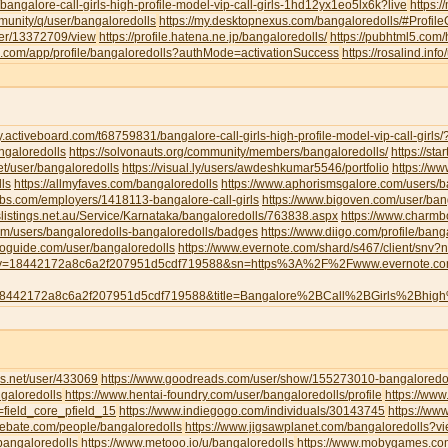
/bangalore-call-girls-high-profile-model-vip-call-girls-1hd12yx1eo5lx6k?live
https:
munity/q/user/bangaloredolls
https://my.desktopnexus.com/bangaloredolls/#Profi
user/13372709/view
https://profile.hatena.ne.jp/bangaloredolls/
https://pubhtml5.com
eau.com/app/profile/bangaloredolls?authMode=activationSuccess
https://rosalind.inf
y.activeboard.com/t68759831/bangalore-call-girls-high-profile-model-vip-call-girl
angaloredolls
https://solvonauts.org/community/members/bangaloredolls/
https://st
net/user/bangaloredolls
https://visual.ly/users/awdeshkumar5546/portfolio
https://w
ls
https://allmyfaves.com/bangaloredolls
https://www.aphorismsgalore.com/users/b
jobs.com/employers/1418113-bangalore-call-girls
https://www.bigoven.com/user/ban
slistings.net.au/Service/Karnataka/bangaloredolls/763838.aspx
https://www.charm
com/users/bangaloredolls-bangaloredolls/badges
https://www.diigo.com/profile/bang
toguide.com/user/bangaloredolls
https://www.evernote.com/shard/s467/client/snv
y=18442172a8c6a2f207951d5cdf719588&sn=https%3A%2F%2Fwww.evernote.
8442172a8c6a2f207951d5cdf719588&title=Bangalore%2BCall%2BGirls%2Bhig
s.net/user/433069
https://www.goodreads.com/user/show/155273010-bangaloredol
galoredolls
https://www.hentai-foundry.com/user/bangaloredolls/profile
https://www
=field_core_pfield_15
https://www.indiegogo.com/individuals/30143745
https://www
debate.com/people/bangaloredolls
https://www.jigsawplanet.com/bangaloredolls?
bangaloredolls
https://www.metooo.io/u/bangaloredolls
https://www.mobygames.com