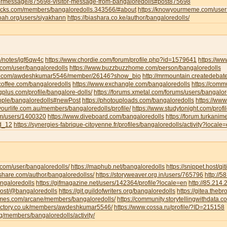
tormessage/875698-visitor-message-from-bangaloredolls#post875698
jocks.com/members/bangaloredolls.343566/#about
https://knowyourmeme.com/user
noah.org/users/siyakhann
https://biashara.co.ke/author/bangaloredolls/
m/notes/jqf6qw4c
https://www.chordie.com/forum/profile.php?id=1579641
https://ww
ce.com/user/bangaloredolls
https://www.buzzbuzzhome.com/person/bangaloredolls
iva.com/awdeshkumar5546/member/26146?show_bio
http://mrmountain.createdebat
offee.com/bangaloredolls
https://www.exchangle.com/bangaloredolls
https://comm
ngplus.com/profile/bangalore-dolls/
https://forums.xmetal.com/forums/users/bangalor
eople/bangaloredolls#newPost
https://photouploads.com/bangaloredolls
https://ww
yourlife.com.au/members/bangaloredolls/profile/
https://www.studytonight.com/pr
om/users/1400320
https://www.diveboard.com/bangaloredolls
https://forum.turkanim
ld_12
https://synergies-fabrique-citoyenne.fr/profiles/bangaloredolls/activity?locale
i.com/user/bangaloredolls/
https://maphub.net/bangaloredolls
https://snippet.host/qit
share.com/author/bangaloredollss/
https://storyweaver.org.in/users/765796
http://
angaloredolls
https://gifmagazine.net/users/142364/profile?locale=en
http://85.214
.host/@bangaloredolls
https://git.guildofwriters.org/bangaloredolls
https://gitea.theb
hemes.com/arcane/members/bangaloredolls/
https://community.storytellingwithdata.
directory.co.uk/members/awdeshkumar5546/
https://www.cossa.ru/profile/?ID=215158
org/members/bangaloredolls/activity/