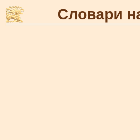
Словари н