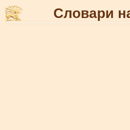
Словари н