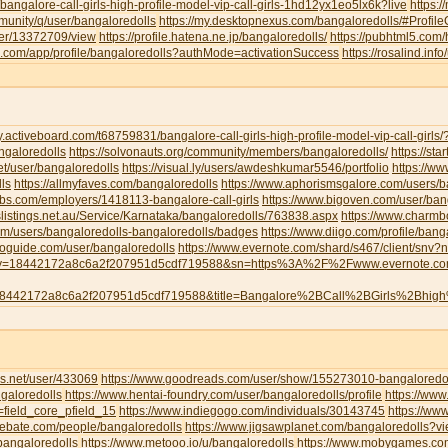
/bangalore-call-girls-high-profile-model-vip-call-girls-1hd12yx1eo5lx6k?live
https:
munity/q/user/bangaloredolls
https://my.desktopnexus.com/bangaloredolls/#Profi
user/13372709/view
https://profile.hatena.ne.jp/bangaloredolls/
https://pubhtml5.com
eau.com/app/profile/bangaloredolls?authMode=activationSuccess
https://rosalind.inf
y.activeboard.com/t68759831/bangalore-call-girls-high-profile-model-vip-call-girl
angaloredolls
https://solvonauts.org/community/members/bangaloredolls/
https://st
net/user/bangaloredolls
https://visual.ly/users/awdeshkumar5546/portfolio
https://w
ls
https://allmyfaves.com/bangaloredolls
https://www.aphorismsgalore.com/users/b
jobs.com/employers/1418113-bangalore-call-girls
https://www.bigoven.com/user/ban
slistings.net.au/Service/Karnataka/bangaloredolls/763838.aspx
https://www.charm
com/users/bangaloredolls-bangaloredolls/badges
https://www.diigo.com/profile/bang
toguide.com/user/bangaloredolls
https://www.evernote.com/shard/s467/client/snv
y=18442172a8c6a2f207951d5cdf719588&sn=https%3A%2F%2Fwww.evernote.
8442172a8c6a2f207951d5cdf719588&title=Bangalore%2BCall%2BGirls%2Bhig
s.net/user/433069
https://www.goodreads.com/user/show/155273010-bangaloredol
galoredolls
https://www.hentai-foundry.com/user/bangaloredolls/profile
https://www
=field_core_pfield_15
https://www.indiegogo.com/individuals/30143745
https://www
debate.com/people/bangaloredolls
https://www.jigsawplanet.com/bangaloredolls?
bangaloredolls
https://www.metooo.io/u/bangaloredolls
https://www.mobygames.com