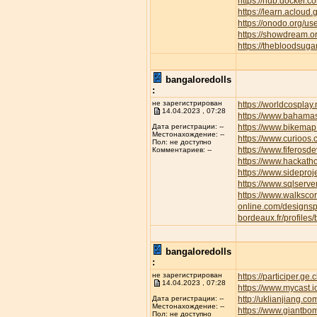
https://hub.docker.c
https://learn.aclo
https://onodo.org/u
https://showdream.or
https://thebloodsuga
bangaloredolls
:
не зарегистрирован
https://worldcospla
14.04.2023 , 07:28
https://www.bahamas
https://www.bikemap.
Дата регистрации: --
Местонахождение: --
https://www.curioos
Пол: не доступно
https://www.fiferos
Комментариев: --
https://www.hackath
https://www.sideproj
https://www.sqlserve
https://www.walksc
online.com/designsp
bordeaux.fr/profiles/
bangaloredolls
:
не зарегистрирован
https://participer.ge
14.04.2023 , 07:28
https://www.mycast.
http://uklianjiang
Дата регистрации: --
Местонахождение: --
https://www.giantbom
Пол: не доступно