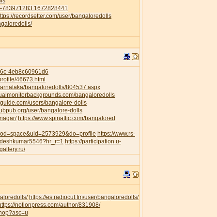
ls
41-783971283.1672828441
ttps://recordsetter.com/user/bangaloredolls
galoredolls/
956c-4eb8c60961d6
rofile/46673.html
/Karnataka/bangaloredolls/804537.aspx
dualmonitorbackgrounds.com/bangaloredolls
guide.com/users/bangalore-dolls
pubpub.org/user/bangalore-dolls
anagar/
https://www.spinattic.com/bangalored
?mod=space&uid=2573929&do=profile
https://www.rs-
awdeshkumar5546?hr_r=1
https://participation.u-
gallery.ru/
aloredolls/
https://es.radiocut.fm/user/bangaloredolls/
https://notionpress.com/author/831908/
shop?asc=u