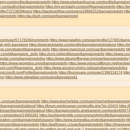
emy.com/profiles/bangaloredolls
https://www.elephantjournal.com/profile/bangalore
d.com/author/bangaloredolls/
https://my.archdaily.com/us/@bangaloredolls
https://
rofile/7372382#topics
https://stackoverflow.com/users/19868252/bangaloredolls
htt
galoredolls
https://au.blurb.com/user/bangaloredol
ha.com/user/57176036/comments
https://www.halaltrip.com/user/profile/127691/banga
call-girls-bangalore
https://www.kickstarter.com/profile/bangaloredolls/about
https:/
live.com/student/bangalore-dolls
https://www.magcloud.com/user/bangaloredolls
ht
y.com/id/bangalore_dolls
https://ccm.net/profile/user/bangaloredolls
https://www.co
-guitar.com/u/bangaloredollss
https://www.albumoftheyear.org/user/bangaloredolls/
https://www.geogebra.org/u/bangaloredolls
https://www.minecraftforum.net/membe
hunt.com/@bangalore_dolls
https://www.ancient-origins.net/users/bangaloredollss
t.microsoft.com/Profile/bangaloredolls
https://foursquare.com/user/1398318174
htt
ns/
https://www.sitejabber.com/users/bangalored1
k.com/user/bangaloredolls
https://www.teachertube.com/user/channel/bangaloredol
y/bangaloredolls/about/
https://forum.epicbrowser.com/profile.php?id=20415
https:/
tv/user/bangaloredolls/about
https://bangaloredolls.amebaownd.com/posts/40957
.mn.co/members/14900391
https://ourblogginglife.com/community/profile/bangaloredo
piration.com/bangaloredolls/saves/
https://www.domestika.org/en/bangaloredolls
ht
com/users/bbangaloredolls
https://wallhaven.cc/user/bangaloredolls
https://imageev
angalore-call-girls-service-for-getting-incall-and-outc-1.bangaloredolls.repl.co/
http