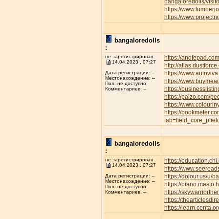
bangaloredolls/visi
https://www.lumber
https://www.project
bangaloredolls
:
не зарегистрирован
https://anotepad.co
14.04.2023 , 07:27
http://atlas.dustfor
https://www.autov
Дата регистрации: --
Местонахождение: --
https://www.buymeac
Пол: не доступно
https://businesslisti
Комментариев: --
https://paizo.com/p
https://www.colourin
https://bookmeter.c
tab=field_core_pfie
bangaloredolls
:
не зарегистрирован
https://education.ch
14.04.2023 , 07:27
https://www.seeread
https://dojour.us/u/b
Дата регистрации: --
Местонахождение: --
https://piano.masto
Пол: не доступно
https://skywarriort
Комментариев: --
https://thearticles
https://learn.centa.