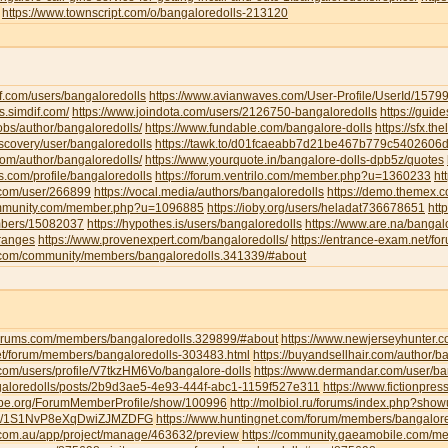
https://www.townscript.com/o/bangaloredolls-213120
f.com/users/bangaloredolls
https://www.avianwaves.com/User-Profile/UserId/1579
s.simdif.com/
https://www.joindota.com/users/2126750-bangaloredolls
https://guid
jobs/author/bangaloredolls/
https://www.fundable.com/bangalore-dolls
https://sfx.th
iscovery/user/bangaloredolls
https://tawk.to/d01fcaeabb7d21be467b779c5402606
.com/author/bangaloredolls/
https://www.yourquote.in/bangalore-dolls-dpb5z/quotes
ds.com/profile/bangaloredolls
https://forum.ventrilo.com/member.php?u=1360233
ht
s.com/user/266899
https://vocal.media/authors/bangaloredolls
https://demo.themex.c
ommunity.com/member.php?u=1096885
https://ioby.org/users/heladat736678651
htt
mbers/15082037
https://hypothes.is/users/bangaloredolls
https://www.are.na/bangalo
-ranges
https://www.provenexpert.com/bangaloredolls/
https://entrance-exam.net/f
.com/community/members/bangaloredolls.341339/#about
gforums.com/members/bangaloredolls.329899/#about
https://www.newjerseyhunter.
net/forum/members/bangaloredolls-303483.html
https://buyandsellhair.com/author/b
.com/users/profile/V7tkzHM6Vo/bangalore-dolls
https://www.dermandar.com/user/ba
angaloredolls/posts/2b9d3ae5-4e93-444f-abc1-1159f527e311
https://www.fictionpre
tripe.org/ForumMemberProfile/show/100996
http://molbiol.ru/forums/index.php?sh
com/1S1NvP8eXqDwiZJMZDFG
https://www.huntingnet.com/forum/members/bangalore
.com.au/app/project/manage/463632/preview
https://community.gaeamobile.com/