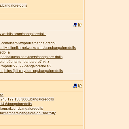
s/bangalore-dolls
w.wishlistr.com/bangaloredolls
e.com/user/viewprofile/bangaloredol
unity.teltonika-networks.com/user/bangaloredolls
edolls/
w.pechakucha.com/users/bangalore-dolls
ofile.php?uname=bangalore7hkhz
e.tv/profil/72522-bangaloredolls/?
=en
https://git.calyrium.org/bangaloredolls
isx
58.246.129.158:3006/bangaloredolls
.214.6/bangaloredolls
rokenrail.com/bangaloredolls
com/members/bangalore-dolls/activity