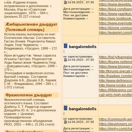
слов. Издание второе,
14.04.2023 , 07:30
https://www.deepbl
исправленное и дополненное. г.
https://biiut.com/ban
Дата регистрации: --
Москва, Изд-во «Советская
Местонахождение: --
энциклопедия», 1970. – 584 с.
https://www.yaarikut
Пол: не доступно
(реально 25 227 статьи)
https://app.lookbook
Комментариев: --
https://www.everno
Æмбарынгæнæн дзырдуат
https://dzone.com/u
(Толковый словарь)
https://wakelet.com
Использованы материалы из книг:
Осетинские обычаи. Составитель
Гастан Агнаев. Рецензенты Камал
Ходов, Геор Чеджемты. –
bangaloredolls
Владикавказ, «Урсдон», 1999 – 172
:
с.;
Ирон æгъдæуттæ. Чиныг сарæзта
не зарегистрирован
https://list.ly/bangalo
Агънаты Гæстæн. Рецензенттæ
14.04.2023 , 07:30
https://truxgo.net/pr
Ходы Камал æмæ Чеджемты Геор.
– Дзæуджыхъæу, «Урсдон», 1999 –
https://www.blogge
Дата регистрации: --
176 с.;
Местонахождение: --
http://forums.qreca
Пол: не доступно
Этнография и мифология осетин.
http://hawkee.com/pr
Комментариев: --
Краткий словарь. Составили
Дзадзиев А.Б., Дзуцев Х.В., Караев
http://www.delhiesc
С.М. – Владикавказ, 1994 – 284 с. (
http://www.nostre.c
1 072 статьи)
https://99designs.c
Фразеологион дзырдуат
call-girls-high-profi
Фразеологический словарь
осетинского языка. Составил
Дзабиты З. Т. Редактор издания
bangaloredolls
Дзиццойты Ю. А.: 2-е дополненное
:
издание. г. Цхинвал,
Полиграфическое
не зарегистрирован
https://community.w
производственное объединение
14.04.2023 , 07:30
https://developers.o
РЮО, 2003. – 448 с. (5 241 статя)
https://giphy.com/ch
Дата регистрации: --
Местонахождение: --