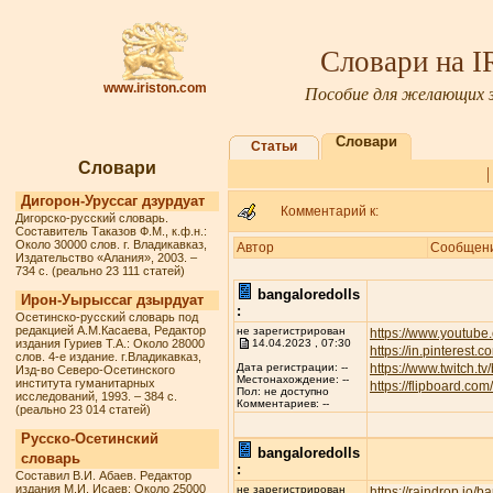
Словари на 
www.iriston.com
Пособие для желающих з
Словари
Статьи
Словари
Дигорон-Уруссаг дзурдуат
Комментарий к:
Дигорско-русский словарь.
Составитель Таказов Ф.М., к.ф.н.:
Около 30000 слов. г. Владикавказ,
Автор
Сообщен
Издательство «Алания», 2003. –
734 с. (реально 23 111 статей)
bangaloredolls
Ирон-Уырыссаг дзырдуат
:
Осетинско-русский словарь под
редакцией А.М.Касаева, Редактор
не зарегистрирован
https://www.youtube
издания Гуриев Т.А.: Около 28000
14.04.2023 , 07:30
https://in.pinterest.
слов. 4-е издание. г.Владикавказ,
https://www.twitch.t
Дата регистрации: --
Изд-во Северо-Осетинского
Местонахождение: --
института гуманитарных
https://flipboard.c
Пол: не доступно
исследований, 1993. – 384 с.
Комментариев: --
(реально 23 014 статей)
Русско-Осетинский
bangaloredolls
словарь
:
Составил В.И. Абаев. Редактор
издания М.И. Исаев: Около 25000
не зарегистрирован
https://raindrop.io/