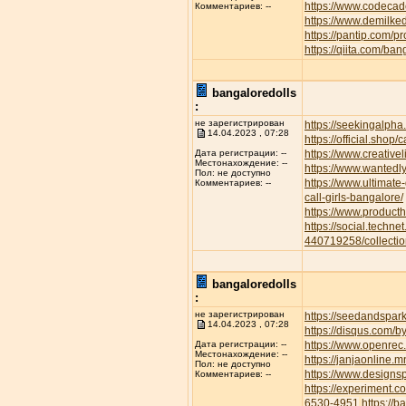
https://www.codecad
Комментариев: --
https://www.demilke
https://pantip.com/p
https://qiita.com/ban
bangaloredolls
:
не зарегистрирован
https://seekingalp
14.04.2023 , 07:28
https://official.shop/
https://www.creative
Дата регистрации: --
Местонахождение: --
https://www.wantedl
Пол: не доступно
https://www.ultimate
Комментариев: --
call-girls-bangalore/
https://www.product
https://social.techne
440719258/collectio
bangaloredolls
:
не зарегистрирован
https://seedandspar
14.04.2023 , 07:28
https://disqus.com/b
https://www.openrec.
Дата регистрации: --
Местонахождение: --
https://janjaonline
Пол: не доступно
https://www.designs
Комментариев: --
https://experiment.
6530-4951
https://b