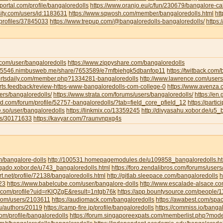
portal.com/profile/bangaloredolls
https://www.oranjo.eu/c/fun/230679/bangalore-cal
sity.com/users/id:1183631
https://www.sqwosh.com/member/bangaloredolls.html
ht
/profiles/37845033
https://www.trepup.com/@bangaloredolls-bangaloredolls/
https
.com/user/bangaloredolls
https://www.zippyshare.com/bangaloredolls
ar5546.nimbusweb.me/share/7653589/e7mfbiehgk5dbanfop11
https://twitback.com
portsdaily.com/member.php?1334281-bangaloredolls
http://www.lawrence.com/users
orts.feedback/review-https-www-bangaloredolls-com-college-0
https://www.avenza
ers/bangaloredolls/
https://www.strata.com/forums/users/bangaloredolls/
https://en
rd.com/forum/profile/52757-bangaloredolls/?tab=field_core_pfield_12
https://partic
be.so/user/bangaloredolls
https://linkmix.co/13359245
http://divyasahu.xobor.de/u5_
ts/30171633
https://kavyar.com/7raunvnpxg4s
m/bangalore-dolls
http://100531.homepagemodules.de/u109858_bangaloredolls.ht
ligado.xobor.de/u743_bangaloredolls.html
https://foro.zendalibros.com/forums/users
t.net/profile/72138/bangaloredolls.html
http://gitlab.sleepace.com/bangaloredolls
h
23
https://www.babelcube.com/user/bangalore-dolls
http://www.escalade-alsace.c
.com/profile?uid=rKlQZgE&result=1ntgb76k
https://app.bountysource.com/people/
.com/users/2103611
https://audiomack.com/bangaloredolls
https://awabest.com/spa
ru/authors/20119
https://camp-fire.jp/profile/bangaloredolls
https://commiss.io/banga
com/profile/bangaloredolls
https://forum.singaporeexpats.com/memberlist.php?mo