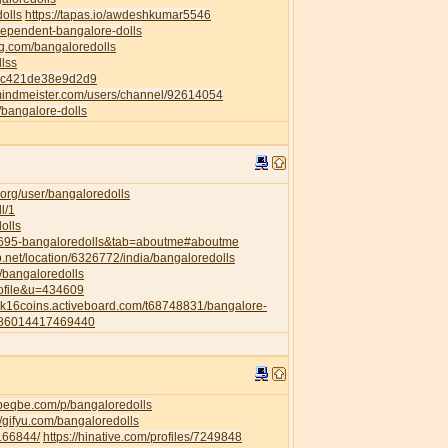
dolls
https://tapas.io/awdeshkumar5546
ndependent-bangalore-dolls
ng.com/bangaloredolls
llss
82c421de38e9d2d9
mindmeister.com/users/channel/92614054
p/bangalore-dolls
org/user/bangaloredolls
l/1
olls
35695-bangaloredolls&tab=aboutme#aboutme
.net/location/6326772/india/bangaloredolls
l/bangaloredolls
rofile&u=434609
a2k16coins.activeboard.com/t68748831/bangalore-
6286014417469440
.beqbe.com/p/bangaloredolls
//gifyu.com/bangaloredolls
/166844/
https://hinative.com/profiles/7249848