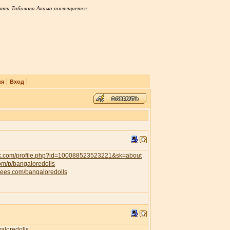
яти Таболова Акима посвящается.
|
|
ия
Вход
ok.com/profile.php?id=100088523523221&sk=about
com/p/bangaloredolls
trees.com/bangaloredolls
galoredolls