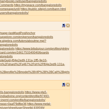
//manybooks.net/user/bangaloredolls
leComments
https://myspace.com/bangaloredolls
/homepage/unll/
https://public.sitejot.com/bann.html
o/users/bangaloredolls/
s/?page=last#lastPostAnchor
artupxplore.com/en/person/bangaloredolls
ww.algebra.com/tutors/aboutme.mpl?
angaloredolls
galoredolls
https://www.bitsdujour.com/profiles/yIntny
board.com/en/1661753340040/boards
aloredolls
?noteGuid=f04e2ed9-131a-1ff5-9e10-
com%2Fshard%2Fs467%2Fsh%2Ff04e2ed9-131a-
h%2Bprofile%2Bmodel%2BVIP%2B%2BCall%2Bgirls
ls-bangaloredolls
https://www.gta5-
.indiadivine.org/content/profile/97493-
.inprnt.com/profile/bangaloredolls/
viewas=0aaf79dfbe36
https://www.metal-
/user/sheet/userSheetId,939599/