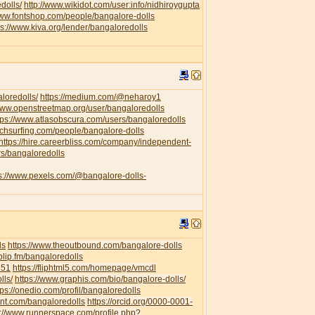
dolls/
http://www.wikidot.com/user:info/nidhiroygupta
www.fontshop.com/people/bangalore-dolls
ps://www.kiva.org/lender/bangaloredolls
loredolls/
https://medium.com/@neharoy1
/www.openstreetmap.org/user/bangaloredolls
tps://www.atlasobscura.com/users/bangaloredolls
uchsurfing.com/people/bangalore-dolls
https://hire.careerbliss.com/company/independent-
rs/bangaloredolls
ps://www.pexels.com/@bangalore-dolls-
ls
https://www.theoutbound.com/bangalore-dolls
/blip.fm/bangaloredolls
351
https://fliphtml5.com/homepage/vmcdl
lls/
https://www.graphis.com/bio/bangalore-dolls/
tps://onedio.com/profil/bangaloredolls
ent.com/bangaloredolls
https://orcid.org/0000-0001-
s://www.runnerspace.com/profile.php?