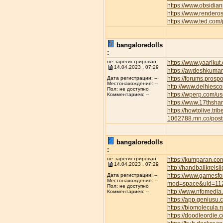
https://www.obsidian
https://www.rendero
https://www.ted.com
bangaloredolls
:
не зарегистрирован
https://www.yaarikut
14.04.2023 , 07:29
https://awdeshkum
https://forums.pros
Дата регистрации: --
Местонахождение: --
http://www.delhiesc
Пол: не доступно
https://wperp.com/us
Комментариев: --
https://www.17thsha
https://howtolive.tri
1062788.mn.co/pos
bangaloredolls
:
не зарегистрирован
https://kumparan.co
14.04.2023 , 07:29
http://handballkreis
https://www.gamesfor
Дата регистрации: --
Местонахождение: --
mod=space&uid=11
Пол: не доступно
http://www.nfomedia
Комментариев: --
https://app.geniusu
https://biomolecula.
https://doodleordie.