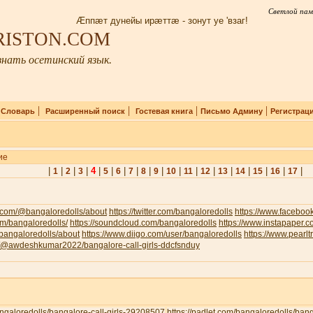
Светлой пам
Æппæт дунейы ирæттæ - зонут уе 'взаг!
IRISTON.COM
нать осетинский язык.
|
|
|
|
|
Словарь
Расширенный поиск
Гостевая книга
Письмо Админу
Регистрац
ие
|
|
|
|
4
|
|
|
|
|
|
|
|
|
|
|
|
|
|
1
2
3
5
6
7
8
9
10
11
12
13
14
15
16
17
.com/@bangaloredolls/about
https://twitter.com/bangaloredolls
https://www.facebo
com/bangaloredolls/
https://soundcloud.com/bangaloredolls
https://www.instapaper.
v/bangaloredolls/about
https://www.diigo.com/user/bangaloredolls
https://www.pearl
om/@awdeshkumar2022/bangalore-call-girls-ddcfsnduy
bangaloredolls/bangalore-call-girls-29208507
https://padlet.com/bangaloredolls/ban