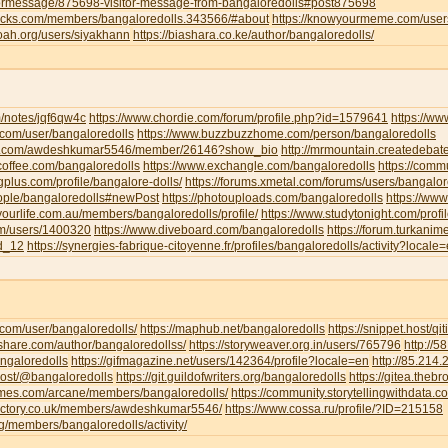
tormessage/875698-visitor-message-from-bangaloredolls#post875698
jocks.com/members/bangaloredolls.343566/#about
https://knowyourmeme.com/user
noah.org/users/siyakhann
https://biashara.co.ke/author/bangaloredolls/
m/notes/jqf6qw4c
https://www.chordie.com/forum/profile.php?id=1579641
https://ww
ce.com/user/bangaloredolls
https://www.buzzbuzzhome.com/person/bangaloredolls
iva.com/awdeshkumar5546/member/26146?show_bio
http://mrmountain.createdebat
offee.com/bangaloredolls
https://www.exchangle.com/bangaloredolls
https://comm
ngplus.com/profile/bangalore-dolls/
https://forums.xmetal.com/forums/users/bangalor
eople/bangaloredolls#newPost
https://photouploads.com/bangaloredolls
https://ww
yourlife.com.au/members/bangaloredolls/profile/
https://www.studytonight.com/pr
om/users/1400320
https://www.diveboard.com/bangaloredolls
https://forum.turkanim
ld_12
https://synergies-fabrique-citoyenne.fr/profiles/bangaloredolls/activity?locale
i.com/user/bangaloredolls/
https://maphub.net/bangaloredolls
https://snippet.host/qit
share.com/author/bangaloredollss/
https://storyweaver.org.in/users/765796
http://
angaloredolls
https://gifmagazine.net/users/142364/profile?locale=en
http://85.214
.host/@bangaloredolls
https://git.guildofwriters.org/bangaloredolls
https://gitea.theb
hemes.com/arcane/members/bangaloredolls/
https://community.storytellingwithdata.
directory.co.uk/members/awdeshkumar5546/
https://www.cossa.ru/profile/?ID=215158
org/members/bangaloredolls/activity/