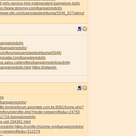
l-girls-service-hire-independent-bangalore-dolls
tps://www.storenvy.com/bangaloredolls
://www.viki.com/users/awdeshkumar5546_627/about
/bangaloredolls
/bangaloredolls/
.com/forums/users/awdeshkumar5546/
.gravatar.com/bangaloredolls
ipa.salou.cat/profiles/bangaloredolls/activity
bangaloredolls.html
https://network-
ml
/bangaloredolls/
ttp://onlineforum.axiomtek.com.tw:8081/home.php?
om/forum/profile.php?mode=viewprofile&u=24750
111716-bangaloredolls
ce-uid-194391.html
loredolls
https://conifer.rhizome.org/bangaloredolls/
de=viewprofile&u=511579