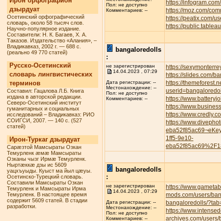
Ирон орфографион
https://infogram.com
Пол: не доступно
дзырдуат
https://moz.com/com
Комментариев: --
Осетинский орфографический
https://peatix.com/
словарь, около 58 тысяч слов.
https://public.tabl
Научно-популярное издание.
Составители: Н. К. Багаев, Х. А.
Таказов. Издательство «Алания», –
Владикавказ, 2002 г. — 688 с.
bangaloredolls
(реально 49 770 статей)
:
Русско-Осетинский
не зарегистрирован
https://sexymonterre
14.04.2023 , 07:29
словарь лингвистических
https://slides.com/b
терминов
https://themeforest.
Дата регистрации: --
Местонахождение: --
userid=bangaloredol
Составил: Гацалова Л.Б. Книга
Пол: не доступно
издана в авторской редакции.
https://www.battery
Комментариев: --
Северо-Осетинский институт
https://www.busines
гуманитарных и социальных
https://www.credly.
исследований – Владикавказ: РИО
СОИГСИ, 2007. — 140 с. (527
https://www.divepho
статей)
eba52f85ac69¬eKe
1ff5-9e10-
Ирон-Туркаг дзырдуат
eba52f85ac69%2F1
Сарæзтой Мамсыраты Озкан
Темурленк æмæ Мамсыраты
Озканы чызг Ирмæ Темурленк.
Ныртæккæ дзы ис 5609
bangaloredolls
уацхъуыды. Куыст ма йыл цæуы.
:
Осетинско-Турецкий словарь.
Составили Мамсыраты Озкан
не зарегистрирован
https://www.gametab
Темурленк и Мамсыраты Ирма
14.04.2023 , 07:29
Темурленк. В настоящее время
mods.com/users/ban
содержит 5609 статей. В стадии
bangaloredolls/?tab
Дата регистрации: --
разработки.
Местонахождение: --
https://www.intense
Пол: не доступно
archives.com/users/
Комментариев: --