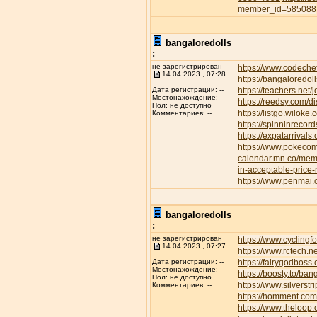
member_id=585088
bangaloredolls
:
не зарегистрирован
https://www.codeche
14.04.2023 , 07:28
https://bangaloredoll
https://teachers.net/
Дата регистрации: --
Местонахождение: --
https://reedsy.com/d
Пол: не доступно
https://listgo.wiloke
Комментариев: --
https://spinninrecor
https://expatarrival
https://www.pokec
calendar.mn.co/me
in-acceptable-price
https://www.penmai
bangaloredolls
:
не зарегистрирован
https://www.cyclin
14.04.2023 , 07:27
https://www.rctech.
https://fairygodboss
Дата регистрации: --
Местонахождение: --
https://boosty.to/b
Пол: не доступно
https://www.silvers
Комментариев: --
https://homment.
https://www.theloop