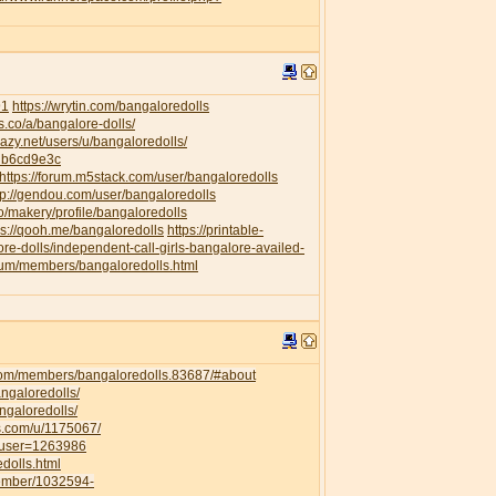
91
https://wrytin.com/bangaloredolls
es.co/a/bangalore-dolls/
elazy.net/users/u/bangaloredolls/
db6cd9e3c
https://forum.m5stack.com/user/bangaloredolls
tp://gendou.com/user/bangaloredolls
o/makery/profile/bangaloredolls
ps://qooh.me/bangaloredolls
https://printable-
re-dolls/independent-call-girls-bangalore-availed-
orum/members/bangaloredolls.html
com/members/bangaloredolls.83687/#about
angaloredolls/
ngaloredolls/
ss.com/u/1175067/
owuser=1263986
dolls.html
member/1032594-