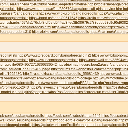
u.com/user/63774da724629b0d7e48d1ee/profile/timeline
https://tooter.in/bangalore
galoredolls
https://www.oranjo.eu/c/fun/230679/bangalore-call-girls-service-hire-i
.com/user/bangaloredolls
https://www.wibki.com/bangaloredolls
https://www.playpi
.nu/bangaloredolls
https://band.us/band/89517645
https://trello.com/w/bangaloredo
te.com/shard/s467/sh/176cfbf8-df5e-d54f-ac3f-ec3fb38679c2/83dbbb93c9c95d63
sers/4835266/bangaloredolls.html
https://awdeshkumar.contently.com/
https://www.
/@bangaloredolls310
https://folkd.com/user/bangaloredolls
https://start.me/u/aLqml
redolls/lists
https://www.storeboard.com/bangalorecallgirls2
https://www.bibsonomy.
ofile/bangaloredolls
https://zmut.com/bangaloredolls
https://pastewall.com/33594/wal
r.com/profile/08049572716366336542
http://bioimagingcore.be/q2a/user/bangalored
ll.com/user/editDone/369409.page
http://forums.thewebhostbiz.com/member.php?
ofile/1995480/
http://rivr.sulekha.com/bangaloredolls_55681439
http://www.askmap
orts.feedback/review-https-www-bangaloredolls-com-college
http://www.mototube.p
om/user/bangaloredolls
http://www.servinord.com/phpBB2/profile.php?mode=viewp
om/profiles/5152643
https://answers.themler.io/users/bangaloredolls
https://bestnb
le-model-vip-call-girls/?page=last#lastPostAnchor
https://careercup.com/user?id=
indy.com/user/bangaloredolls
https://coub.com/awdeshkumar5546
https://descubre
xwall.com/user/bangaloredolls
https://doodleordie.com/profile/bangaloredolls
https:
annel/bangaloredolls
https://gotartwork.com/Profile/bangaloredolls-bangaloredolls