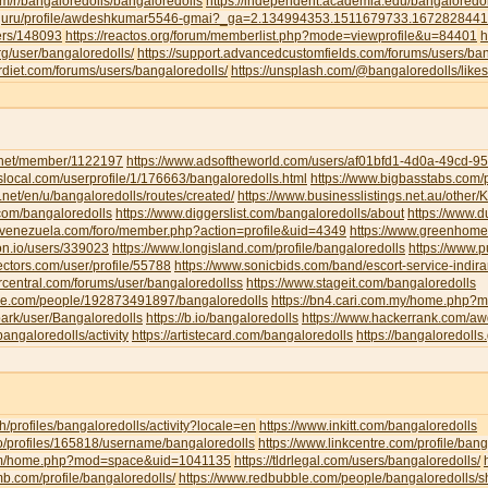
om/r/bangaloredolls/bangaloredolls
https://independent.academia.edu/bangaloredol
ud.guru/profile/awdeshkumar5546-gmai?_ga=2.134994353.1511679733.16728284
sers/148093
https://reactos.org/forum/memberlist.php?mode=viewprofile&u=84401
h
g/user/bangaloredolls/
https://support.advancedcustomfields.com/forums/users/ban
rdiet.com/forums/users/bangaloredolls/
https://unsplash.com/@bangaloredolls/likes
y.net/member/1122197
https://www.adsoftheworld.com/users/af01bfd1-4d0a-49cd-
local.com/userprofile/1/176663/bangaloredolls.html
https://www.bigbasstabs.com/p
net/en/u/bangaloredolls/routes/created/
https://www.businesslistings.net.au/other
.com/bangaloredolls
https://www.diggerslist.com/bangaloredolls/about
https://www.
devenezuela.com/foro/member.php?action=profile&uid=4349
https://www.greenhome
on.io/users/339023
https://www.longisland.com/profile/bangaloredolls
https://www.
ectors.com/user/profile/55788
https://www.sonicbids.com/band/escort-service-indir
rcentral.com/forums/user/bangaloredollss
https://www.stageit.com/bangaloredolls
ore.com/people/192873491897/bangaloredolls
https://bn4.cari.com.my/home.php
ark/user/Bangaloredolls
https://b.io/bangaloredolls
https://www.hackerrank.com/
bangaloredolls/activity
https://artistecard.com/bangaloredolls
https://bangaloredolls.
.ch/profiles/bangaloredolls/activity?locale=en
https://www.inkitt.com/bangaloredolls
io/profiles/165818/username/bangaloredolls
https://www.linkcentre.com/profile/bang
.com/home.php?mod=space&uid=1041135
https://tldrlegal.com/users/bangaloredolls/
b.com/profile/bangaloredolls/
https://www.redbubble.com/people/bangaloredolls/