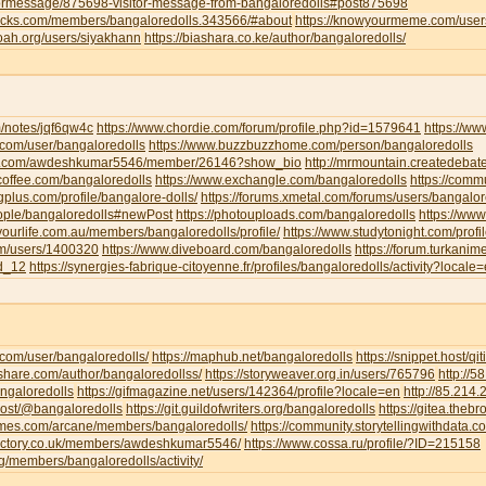
tormessage/875698-visitor-message-from-bangaloredolls#post875698
jocks.com/members/bangaloredolls.343566/#about
https://knowyourmeme.com/user
noah.org/users/siyakhann
https://biashara.co.ke/author/bangaloredolls/
m/notes/jqf6qw4c
https://www.chordie.com/forum/profile.php?id=1579641
https://ww
ce.com/user/bangaloredolls
https://www.buzzbuzzhome.com/person/bangaloredolls
iva.com/awdeshkumar5546/member/26146?show_bio
http://mrmountain.createdebat
offee.com/bangaloredolls
https://www.exchangle.com/bangaloredolls
https://comm
ngplus.com/profile/bangalore-dolls/
https://forums.xmetal.com/forums/users/bangalor
eople/bangaloredolls#newPost
https://photouploads.com/bangaloredolls
https://ww
yourlife.com.au/members/bangaloredolls/profile/
https://www.studytonight.com/pr
om/users/1400320
https://www.diveboard.com/bangaloredolls
https://forum.turkanim
ld_12
https://synergies-fabrique-citoyenne.fr/profiles/bangaloredolls/activity?locale
i.com/user/bangaloredolls/
https://maphub.net/bangaloredolls
https://snippet.host/qit
share.com/author/bangaloredollss/
https://storyweaver.org.in/users/765796
http://
angaloredolls
https://gifmagazine.net/users/142364/profile?locale=en
http://85.214
.host/@bangaloredolls
https://git.guildofwriters.org/bangaloredolls
https://gitea.theb
hemes.com/arcane/members/bangaloredolls/
https://community.storytellingwithdata.
directory.co.uk/members/awdeshkumar5546/
https://www.cossa.ru/profile/?ID=215158
org/members/bangaloredolls/activity/