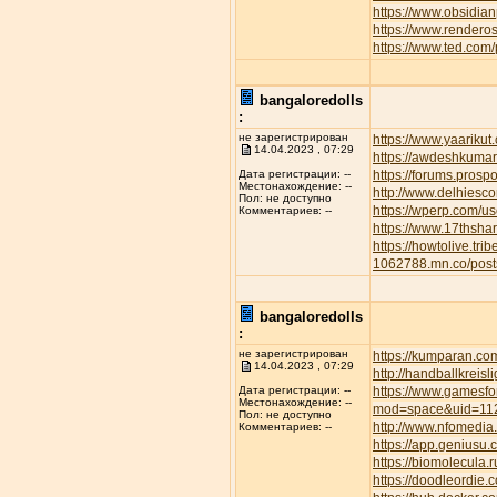
https://www.obsidian
https://www.rendero
https://www.ted.com
bangaloredolls
:
не зарегистрирован
https://www.yaarikut
14.04.2023 , 07:29
https://awdeshkum
https://forums.pros
Дата регистрации: --
Местонахождение: --
http://www.delhiesc
Пол: не доступно
https://wperp.com/us
Комментариев: --
https://www.17thsha
https://howtolive.tri
1062788.mn.co/pos
bangaloredolls
:
не зарегистрирован
https://kumparan.co
14.04.2023 , 07:29
http://handballkreis
https://www.gamesfor
Дата регистрации: --
Местонахождение: --
mod=space&uid=11
Пол: не доступно
http://www.nfomedia
Комментариев: --
https://app.geniusu
https://biomolecula.
https://doodleordie.