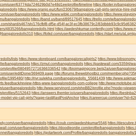
u.com/user/63774da724629b0d7e48d1ee/profile/timeline
https://tooter.in/bangalore
galoredolls
https://www.oranjo.eu/c/fun/230679/bangalore-call-girls-service-hire-i
.com/user/bangaloredolls
https://www.wibki.com/bangaloredolls
https://www.playpi
.nu/bangaloredolls
https://band.us/band/89517645
https://trello.com/w/bangaloredo
te.com/shard/s467/sh/176cfbf8-df5e-d54f-ac3f-ec3fb38679c2/83dbbb93c9c95d63
sers/4835266/bangaloredolls.html
https://awdeshkumar.contently.com/
https://www.
/@bangaloredolls310
https://folkd.com/user/bangaloredolls
https://start.me/u/aLqml
redolls/lists
https://www.storeboard.com/bangalorecallgirls2
https://www.bibsonomy.
ofile/bangaloredolls
https://zmut.com/bangaloredolls
https://pastewall.com/33594/wal
r.com/profile/08049572716366336542
http://bioimagingcore.be/q2a/user/bangalored
ll.com/user/editDone/369409.page
http://forums.thewebhostbiz.com/member.php?
ofile/1995480/
http://rivr.sulekha.com/bangaloredolls_55681439
http://www.askmap
orts.feedback/review-https-www-bangaloredolls-com-college
http://www.mototube.p
om/user/bangaloredolls
http://www.servinord.com/phpBB2/profile.php?mode=viewp
om/profiles/5152643
https://answers.themler.io/users/bangaloredolls
https://bestnb
le-model-vip-call-girls/?page=last#lastPostAnchor
https://careercup.com/user?id=
indy.com/user/bangaloredolls
https://coub.com/awdeshkumar5546
https://descubre
xwall.com/user/bangaloredolls
https://doodleordie.com/profile/bangaloredolls
https:
annel/bangaloredolls
https://gotartwork.com/Profile/bangaloredolls-bangaloredolls