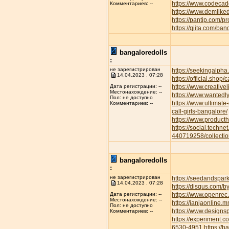
https://www.codecad
Комментариев: --
https://www.demilke
https://pantip.com/p
https://qiita.com/ban
bangaloredolls
:
не зарегистрирован
https://seekingalp
14.04.2023 , 07:28
https://official.shop/
https://www.creative
Дата регистрации: --
Местонахождение: --
https://www.wantedl
Пол: не доступно
https://www.ultimate
Комментариев: --
call-girls-bangalore/
https://www.product
https://social.techne
440719258/collectio
bangaloredolls
:
не зарегистрирован
https://seedandspar
14.04.2023 , 07:28
https://disqus.com/b
https://www.openrec.
Дата регистрации: --
Местонахождение: --
https://janjaonline
Пол: не доступно
https://www.designs
Комментариев: --
https://experiment.
6530-4951
https://b