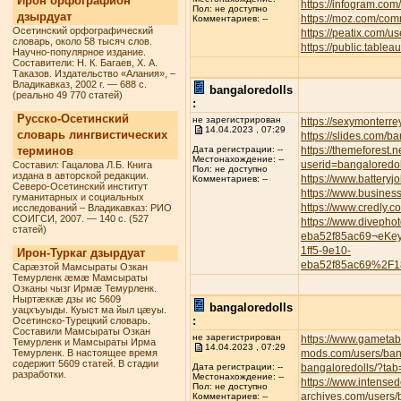
Ирон орфографион
https://infogram.com
Пол: не доступно
дзырдуат
https://moz.com/com
Комментариев: --
Осетинский орфографический
https://peatix.com/
словарь, около 58 тысяч слов.
https://public.tabl
Научно-популярное издание.
Составители: Н. К. Багаев, Х. А.
Таказов. Издательство «Алания», –
Владикавказ, 2002 г. — 688 с.
bangaloredolls
(реально 49 770 статей)
:
Русско-Осетинский
не зарегистрирован
https://sexymonterre
14.04.2023 , 07:29
словарь лингвистических
https://slides.com/b
терминов
https://themeforest.
Дата регистрации: --
Местонахождение: --
userid=bangaloredol
Составил: Гацалова Л.Б. Книга
Пол: не доступно
издана в авторской редакции.
https://www.battery
Комментариев: --
Северо-Осетинский институт
https://www.busines
гуманитарных и социальных
https://www.credly.
исследований – Владикавказ: РИО
СОИГСИ, 2007. — 140 с. (527
https://www.divepho
статей)
eba52f85ac69¬eKe
1ff5-9e10-
Ирон-Туркаг дзырдуат
eba52f85ac69%2F1
Сарæзтой Мамсыраты Озкан
Темурленк æмæ Мамсыраты
Озканы чызг Ирмæ Темурленк.
Ныртæккæ дзы ис 5609
bangaloredolls
уацхъуыды. Куыст ма йыл цæуы.
:
Осетинско-Турецкий словарь.
Составили Мамсыраты Озкан
не зарегистрирован
https://www.gametab
Темурленк и Мамсыраты Ирма
14.04.2023 , 07:29
Темурленк. В настоящее время
mods.com/users/ban
содержит 5609 статей. В стадии
bangaloredolls/?tab
Дата регистрации: --
разработки.
Местонахождение: --
https://www.intense
Пол: не доступно
archives.com/users/
Комментариев: --