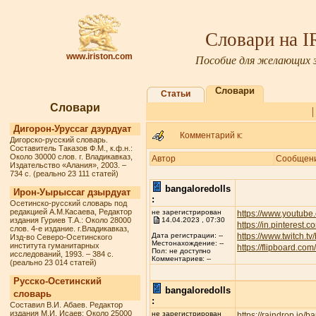
Словари на 
www.iriston.com
Пособие для желающих з
Словари
Статьи
Словари
Дигорон-Уруссаг дзурдуат
Комментарий к:
Дигорско-русский словарь.
Составитель Таказов Ф.М., к.ф.н.:
Около 30000 слов. г. Владикавказ,
Автор
Сообщен
Издательство «Алания», 2003. –
734 с. (реально 23 111 статей)
bangaloredolls
Ирон-Уырыссаг дзырдуат
:
Осетинско-русский словарь под
редакцией А.М.Касаева, Редактор
не зарегистрирован
https://www.youtube
издания Гуриев Т.А.: Около 28000
14.04.2023 , 07:30
https://in.pinterest.
слов. 4-е издание. г.Владикавказ,
https://www.twitch.t
Дата регистрации: --
Изд-во Северо-Осетинского
Местонахождение: --
института гуманитарных
https://flipboard.c
Пол: не доступно
исследований, 1993. – 384 с.
Комментариев: --
(реально 23 014 статей)
Русско-Осетинский
bangaloredolls
словарь
:
Составил В.И. Абаев. Редактор
издания М.И. Исаев: Около 25000
не зарегистрирован
https://raindrop.io/