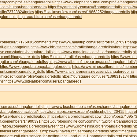
emy.com/profiles/bangaloredolls
https://www.elephantjournal.com/profile/bangalore
d.com/author/bangaloredolls/
https://my.archdaily.com/us/@bangaloredolls
https://
rofile/7372382#topics
https://stackoverflow.com/users/19868252/bangaloredolls
htt
galoredolls
https://au.blurb.com/user/bangaloredol
ha.com/user/57176036/comments
https://www.halaltrip.com/user/profile/127691/banga
call-girls-bangalore
https://www.kickstarter.com/profile/bangaloredolls/about
https:/
live.com/student/bangalore-dolls
https://www.magcloud.com/user/bangaloredolls
ht
y.com/id/bangalore_dolls
https://ccm.net/profile/user/bangaloredolls
https://www.co
-guitar.com/u/bangaloredollss
https://www.albumoftheyear.org/user/bangaloredolls/
https://www.geogebra.org/u/bangaloredolls
https://www.minecraftforum.net/membe
hunt.com/@bangalore_dolls
https://www.ancient-origins.net/users/bangaloredollss
t.microsoft.com/Profile/bangaloredolls
https://foursquare.com/user/1398318174
htt
ns/
https://www.sitejabber.com/users/bangalored1
k.com/user/bangaloredolls
https://www.teachertube.com/user/channel/bangaloredol
y/bangaloredolls/about/
https://forum.epicbrowser.com/profile.php?id=20415
https:/
tv/user/bangaloredolls/about
https://bangaloredolls.amebaownd.com/posts/40957
.mn.co/members/14900391
https://ourblogginglife.com/community/profile/bangaloredo
piration.com/bangaloredolls/saves/
https://www.domestika.org/en/bangaloredolls
ht
com/users/bbangaloredolls
https://wallhaven.cc/user/bangaloredolls
https://imageev
angalore-call-girls-service-for-getting-incall-and-outc-1.bangaloredolls.repl.co/
http