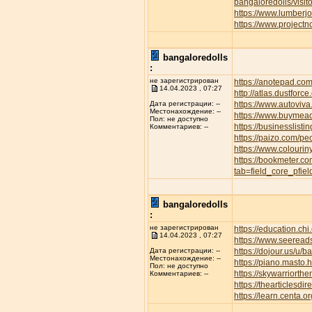
bangaloredolls/visi
https://www.lumber
https://www.project
bangaloredolls
:
не зарегистрирован
https://anotepad.co
14.04.2023 , 07:27
http://atlas.dustfor
https://www.autov
Дата регистрации: --
Местонахождение: --
https://www.buymeac
Пол: не доступно
https://businesslisti
Комментариев: --
https://paizo.com/p
https://www.colourin
https://bookmeter.c
tab=field_core_pfie
bangaloredolls
:
не зарегистрирован
https://education.ch
14.04.2023 , 07:27
https://www.seeread
https://dojour.us/u/b
Дата регистрации: --
Местонахождение: --
https://piano.masto
Пол: не доступно
https://skywarriort
Комментариев: --
https://thearticles
https://learn.centa.