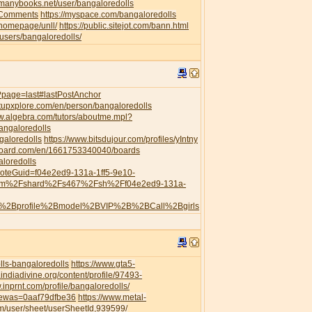
//manybooks.net/user/bangaloredolls
leComments
https://myspace.com/bangaloredolls
/homepage/unll/
https://public.sitejot.com/bann.html
o/users/bangaloredolls/
s/?page=last#lastPostAnchor
artupxplore.com/en/person/bangaloredolls
ww.algebra.com/tutors/aboutme.mpl?
angaloredolls
galoredolls
https://www.bitsdujour.com/profiles/yIntny
board.com/en/1661753340040/boards
aloredolls
?noteGuid=f04e2ed9-131a-1ff5-9e10-
com%2Fshard%2Fs467%2Fsh%2Ff04e2ed9-131a-
h%2Bprofile%2Bmodel%2BVIP%2B%2BCall%2Bgirls
ls-bangaloredolls
https://www.gta5-
.indiadivine.org/content/profile/97493-
.inprnt.com/profile/bangaloredolls/
viewas=0aaf79dfbe36
https://www.metal-
/user/sheet/userSheetId,939599/