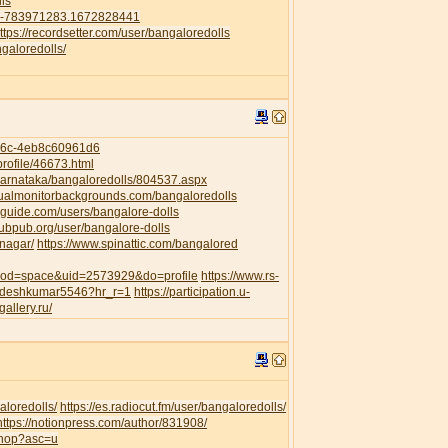
ls
41-783971283.1672828441
ttps://recordsetter.com/user/bangaloredolls
galoredolls/
956c-4eb8c60961d6
rofile/46673.html
/Karnataka/bangaloredolls/804537.aspx
dualmonitorbackgrounds.com/bangaloredolls
guide.com/users/bangalore-dolls
pubpub.org/user/bangalore-dolls
anagar/
https://www.spinattic.com/bangalored
?mod=space&uid=2573929&do=profile
https://www.rs-
awdeshkumar5546?hr_r=1
https://participation.u-
gallery.ru/
aloredolls/
https://es.radiocut.fm/user/bangaloredolls/
https://notionpress.com/author/831908/
shop?asc=u