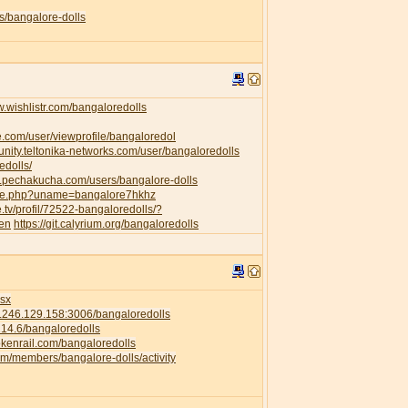
s/bangalore-dolls
w.wishlistr.com/bangaloredolls
e.com/user/viewprofile/bangaloredol
unity.teltonika-networks.com/user/bangaloredolls
edolls/
w.pechakucha.com/users/bangalore-dolls
ofile.php?uname=bangalore7hkhz
e.tv/profil/72522-bangaloredolls/?
=en
https://git.calyrium.org/bangaloredolls
isx
58.246.129.158:3006/bangaloredolls
.214.6/bangaloredolls
rokenrail.com/bangaloredolls
com/members/bangalore-dolls/activity