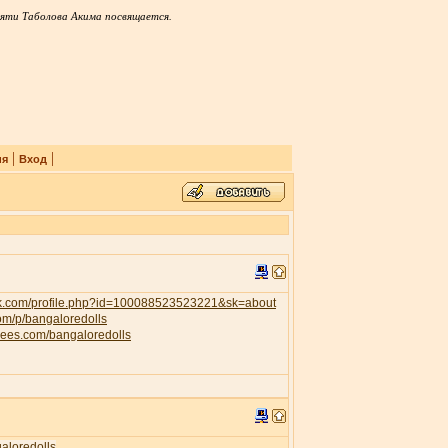
яти Таболова Акима посвящается.
|
|
ия
Вход
ok.com/profile.php?id=100088523523221&sk=about
com/p/bangaloredolls
trees.com/bangaloredolls
galoredolls