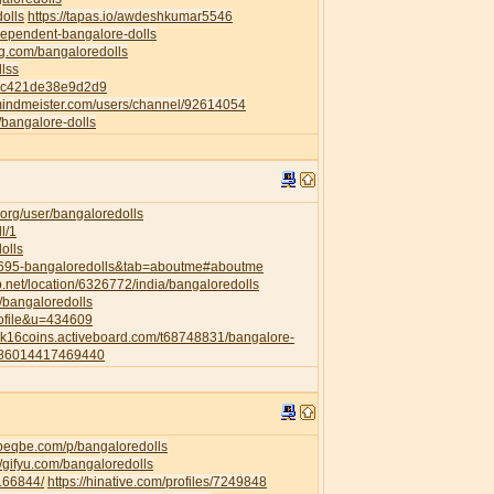
dolls
https://tapas.io/awdeshkumar5546
ndependent-bangalore-dolls
ng.com/bangaloredolls
llss
82c421de38e9d2d9
mindmeister.com/users/channel/92614054
p/bangalore-dolls
org/user/bangaloredolls
l/1
olls
35695-bangaloredolls&tab=aboutme#aboutme
.net/location/6326772/india/bangaloredolls
l/bangaloredolls
rofile&u=434609
a2k16coins.activeboard.com/t68748831/bangalore-
6286014417469440
.beqbe.com/p/bangaloredolls
//gifyu.com/bangaloredolls
/166844/
https://hinative.com/profiles/7249848