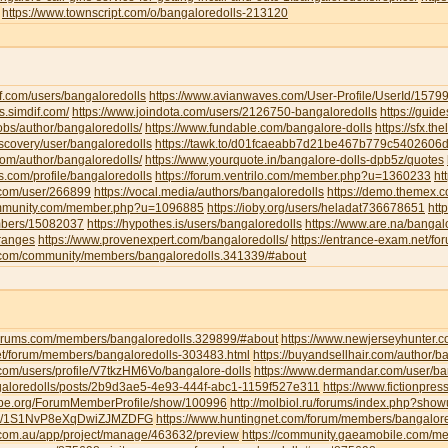
https://www.townscript.com/o/bangaloredolls-213120
f.com/users/bangaloredolls
https://www.avianwaves.com/User-Profile/UserId/1579
s.simdif.com/
https://www.joindota.com/users/2126750-bangaloredolls
https://guid
jobs/author/bangaloredolls/
https://www.fundable.com/bangalore-dolls
https://sfx.th
iscovery/user/bangaloredolls
https://tawk.to/d01fcaeabb7d21be467b779c5402606
.com/author/bangaloredolls/
https://www.yourquote.in/bangalore-dolls-dpb5z/quotes
ds.com/profile/bangaloredolls
https://forum.ventrilo.com/member.php?u=1360233
ht
s.com/user/266899
https://vocal.media/authors/bangaloredolls
https://demo.themex.c
ommunity.com/member.php?u=1096885
https://ioby.org/users/heladat736678651
htt
mbers/15082037
https://hypothes.is/users/bangaloredolls
https://www.are.na/bangalo
-ranges
https://www.provenexpert.com/bangaloredolls/
https://entrance-exam.net/f
.com/community/members/bangaloredolls.341339/#about
gforums.com/members/bangaloredolls.329899/#about
https://www.newjerseyhunter.
net/forum/members/bangaloredolls-303483.html
https://buyandsellhair.com/author/b
.com/users/profile/V7tkzHM6Vo/bangalore-dolls
https://www.dermandar.com/user/ba
angaloredolls/posts/2b9d3ae5-4e93-444f-abc1-1159f527e311
https://www.fictionpre
tripe.org/ForumMemberProfile/show/100996
http://molbiol.ru/forums/index.php?sh
com/1S1NvP8eXqDwiZJMZDFG
https://www.huntingnet.com/forum/members/bangalore
.com.au/app/project/manage/463632/preview
https://community.gaeamobile.com/