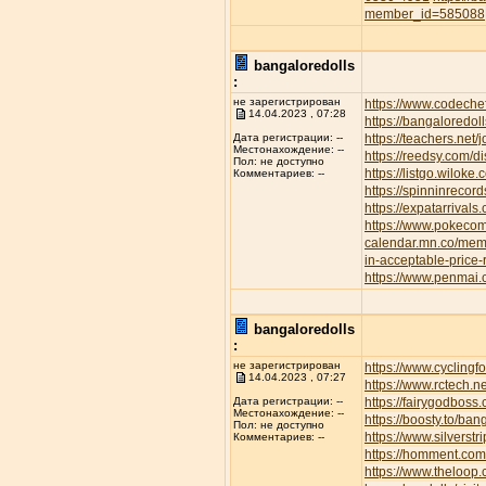
member_id=585088
bangaloredolls
:
не зарегистрирован
https://www.codeche
14.04.2023 , 07:28
https://bangaloredoll
https://teachers.net/
Дата регистрации: --
Местонахождение: --
https://reedsy.com/d
Пол: не доступно
https://listgo.wiloke
Комментариев: --
https://spinninrecor
https://expatarrival
https://www.pokec
calendar.mn.co/me
in-acceptable-price
https://www.penmai
bangaloredolls
:
не зарегистрирован
https://www.cyclin
14.04.2023 , 07:27
https://www.rctech.
https://fairygodboss
Дата регистрации: --
Местонахождение: --
https://boosty.to/b
Пол: не доступно
https://www.silvers
Комментариев: --
https://homment.
https://www.theloop