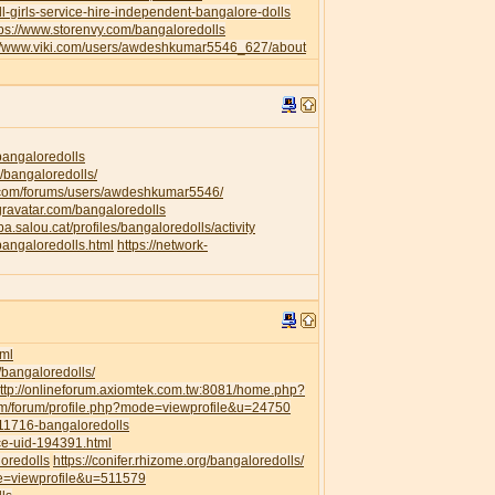
l-girls-service-hire-independent-bangalore-dolls
tps://www.storenvy.com/bangaloredolls
://www.viki.com/users/awdeshkumar5546_627/about
/bangaloredolls
/bangaloredolls/
.com/forums/users/awdeshkumar5546/
.gravatar.com/bangaloredolls
ipa.salou.cat/profiles/bangaloredolls/activity
bangaloredolls.html
https://network-
ml
/bangaloredolls/
ttp://onlineforum.axiomtek.com.tw:8081/home.php?
om/forum/profile.php?mode=viewprofile&u=24750
111716-bangaloredolls
ce-uid-194391.html
loredolls
https://conifer.rhizome.org/bangaloredolls/
de=viewprofile&u=511579