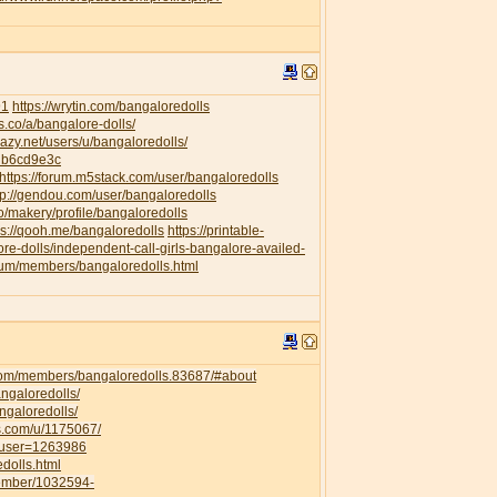
91
https://wrytin.com/bangaloredolls
es.co/a/bangalore-dolls/
elazy.net/users/u/bangaloredolls/
db6cd9e3c
https://forum.m5stack.com/user/bangaloredolls
tp://gendou.com/user/bangaloredolls
o/makery/profile/bangaloredolls
ps://qooh.me/bangaloredolls
https://printable-
re-dolls/independent-call-girls-bangalore-availed-
orum/members/bangaloredolls.html
com/members/bangaloredolls.83687/#about
angaloredolls/
ngaloredolls/
ss.com/u/1175067/
owuser=1263986
dolls.html
member/1032594-