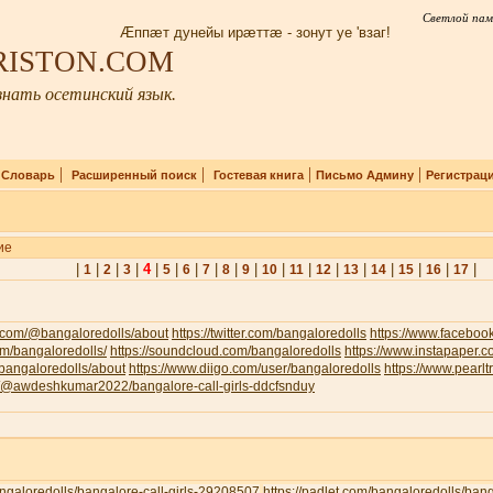
Светлой пам
Æппæт дунейы ирæттæ - зонут уе 'взаг!
IRISTON.COM
нать осетинский язык.
|
|
|
|
|
Словарь
Расширенный поиск
Гостевая книга
Письмо Админу
Регистрац
ие
|
|
|
|
4
|
|
|
|
|
|
|
|
|
|
|
|
|
|
1
2
3
5
6
7
8
9
10
11
12
13
14
15
16
17
.com/@bangaloredolls/about
https://twitter.com/bangaloredolls
https://www.facebo
com/bangaloredolls/
https://soundcloud.com/bangaloredolls
https://www.instapaper.
v/bangaloredolls/about
https://www.diigo.com/user/bangaloredolls
https://www.pearl
om/@awdeshkumar2022/bangalore-call-girls-ddcfsnduy
bangaloredolls/bangalore-call-girls-29208507
https://padlet.com/bangaloredolls/ban