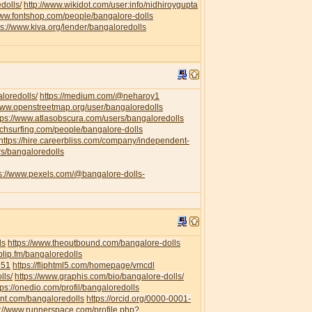
dolls/
http://www.wikidot.com/user:info/nidhiroygupta
www.fontshop.com/people/bangalore-dolls
ps://www.kiva.org/lender/bangaloredolls
loredolls/
https://medium.com/@neharoy1
/www.openstreetmap.org/user/bangaloredolls
tps://www.atlasobscura.com/users/bangaloredolls
uchsurfing.com/people/bangalore-dolls
https://hire.careerbliss.com/company/independent-
rs/bangaloredolls
ps://www.pexels.com/@bangalore-dolls-
ls
https://www.theoutbound.com/bangalore-dolls
/blip.fm/bangaloredolls
351
https://fliphtml5.com/homepage/vmcdl
lls/
https://www.graphis.com/bio/bangalore-dolls/
tps://onedio.com/profil/bangaloredolls
ent.com/bangaloredolls
https://orcid.org/0000-0001-
s://www.runnerspace.com/profile.php?