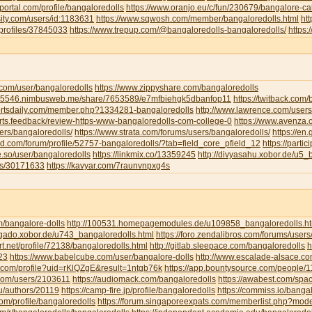
portal.com/profile/bangaloredolls
https://www.oranjo.eu/c/fun/230679/bangalore-cal
sity.com/users/id:1183631
https://www.sqwosh.com/member/bangaloredolls.html
ht
/profiles/37845033
https://www.trepup.com/@bangaloredolls-bangaloredolls/
https
.com/user/bangaloredolls
https://www.zippyshare.com/bangaloredolls
ar5546.nimbusweb.me/share/7653589/e7mfbiehgk5dbanfop11
https://twitback.com
portsdaily.com/member.php?1334281-bangaloredolls
http://www.lawrence.com/users
orts.feedback/review-https-www-bangaloredolls-com-college-0
https://www.avenza
ers/bangaloredolls/
https://www.strata.com/forums/users/bangaloredolls/
https://en
rd.com/forum/profile/52757-bangaloredolls/?tab=field_core_pfield_12
https://partic
be.so/user/bangaloredolls
https://linkmix.co/13359245
http://divyasahu.xobor.de/u5_
ts/30171633
https://kavyar.com/7raunvnpxg4s
m/bangalore-dolls
http://100531.homepagemodules.de/u109858_bangaloredolls.ht
ligado.xobor.de/u743_bangaloredolls.html
https://foro.zendalibros.com/forums/users
t.net/profile/72138/bangaloredolls.html
http://gitlab.sleepace.com/bangaloredolls
h
23
https://www.babelcube.com/user/bangalore-dolls
http://www.escalade-alsace.c
.com/profile?uid=rKlQZgE&result=1ntgb76k
https://app.bountysource.com/people/
.com/users/2103611
https://audiomack.com/bangaloredolls
https://awabest.com/spa
ru/authors/20119
https://camp-fire.jp/profile/bangaloredolls
https://commiss.io/banga
com/profile/bangaloredolls
https://forum.singaporeexpats.com/memberlist.php?mo