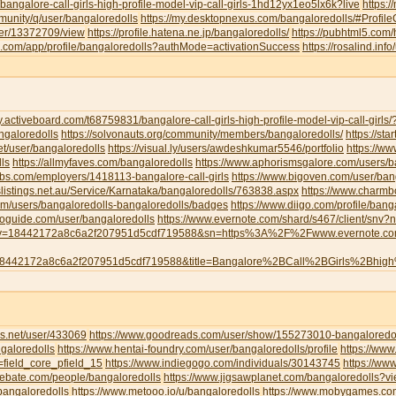
/bangalore-call-girls-high-profile-model-vip-call-girls-1hd12yx1eo5lx6k?live
https:
munity/q/user/bangaloredolls
https://my.desktopnexus.com/bangaloredolls/#Profi
user/13372709/view
https://profile.hatena.ne.jp/bangaloredolls/
https://pubhtml5.com
eau.com/app/profile/bangaloredolls?authMode=activationSuccess
https://rosalind.inf
y.activeboard.com/t68759831/bangalore-call-girls-high-profile-model-vip-call-girl
angaloredolls
https://solvonauts.org/community/members/bangaloredolls/
https://st
net/user/bangaloredolls
https://visual.ly/users/awdeshkumar5546/portfolio
https://w
ls
https://allmyfaves.com/bangaloredolls
https://www.aphorismsgalore.com/users/b
jobs.com/employers/1418113-bangalore-call-girls
https://www.bigoven.com/user/ban
slistings.net.au/Service/Karnataka/bangaloredolls/763838.aspx
https://www.charm
com/users/bangaloredolls-bangaloredolls/badges
https://www.diigo.com/profile/bang
toguide.com/user/bangaloredolls
https://www.evernote.com/shard/s467/client/snv
y=18442172a8c6a2f207951d5cdf719588&sn=https%3A%2F%2Fwww.evernote.
8442172a8c6a2f207951d5cdf719588&title=Bangalore%2BCall%2BGirls%2Bhig
s.net/user/433069
https://www.goodreads.com/user/show/155273010-bangaloredol
galoredolls
https://www.hentai-foundry.com/user/bangaloredolls/profile
https://www
=field_core_pfield_15
https://www.indiegogo.com/individuals/30143745
https://www
debate.com/people/bangaloredolls
https://www.jigsawplanet.com/bangaloredolls?
bangaloredolls
https://www.metooo.io/u/bangaloredolls
https://www.mobygames.com