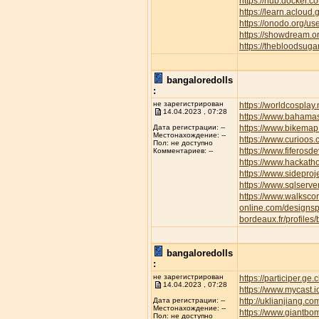
https://hub.docker.c
https://learn.aclo
https://onodo.org/u
https://showdream.or
https://thebloodsuga
bangaloredolls
:
не зарегистрирован
https://worldcospla
14.04.2023 , 07:28
https://www.bahamas
https://www.bikemap.
Дата регистрации: --
Местонахождение: --
https://www.curioos
Пол: не доступно
https://www.fiferos
Комментариев: --
https://www.hackath
https://www.sideproj
https://www.sqlserve
https://www.walksc
online.com/designsp
bordeaux.fr/profiles/
bangaloredolls
:
не зарегистрирован
https://participer.ge
14.04.2023 , 07:28
https://www.mycast.
http://uklianjiang
Дата регистрации: --
Местонахождение: --
https://www.giantbom
Пол: не доступно