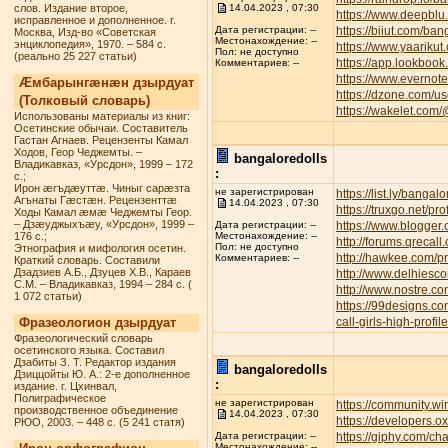
слов. Издание второе,
14.04.2023 , 07:30
https://www.deepbl
исправленное и дополненное. г.
https://biiut.com/ban
Дата регистрации: --
Москва, Изд-во «Советская
Местонахождение: --
энциклопедия», 1970. – 584 с.
https://www.yaarikut
Пол: не доступно
(реально 25 227 статьи)
https://app.lookbook
Комментариев: --
https://www.everno
Æмбарынгæнæн дзырдуат
https://dzone.com/u
(Толковый словарь)
https://wakelet.com
Использованы материалы из книг:
Осетинские обычаи. Составитель
Гастан Агнаев. Рецензенты Камал
Ходов, Геор Чеджемты. –
bangaloredolls
Владикавказ, «Урсдон», 1999 – 172
:
с.;
Ирон æгъдæуттæ. Чиныг сарæзта
не зарегистрирован
https://list.ly/bangalo
Агънаты Гæстæн. Рецензенттæ
14.04.2023 , 07:30
https://truxgo.net/pr
Ходы Камал æмæ Чеджемты Геор.
– Дзæуджыхъæу, «Урсдон», 1999 –
https://www.blogge
Дата регистрации: --
176 с.;
Местонахождение: --
http://forums.qreca
Пол: не доступно
Этнография и мифология осетин.
http://hawkee.com/pr
Комментариев: --
Краткий словарь. Составили
Дзадзиев А.Б., Дзуцев Х.В., Караев
http://www.delhiesc
С.М. – Владикавказ, 1994 – 284 с. (
http://www.nostre.c
1 072 статьи)
https://99designs.c
Фразеологион дзырдуат
call-girls-high-profi
Фразеологический словарь
осетинского языка. Составил
Дзабиты З. Т. Редактор издания
bangaloredolls
Дзиццойты Ю. А.: 2-е дополненное
:
издание. г. Цхинвал,
Полиграфическое
не зарегистрирован
https://community.w
производственное объединение
14.04.2023 , 07:30
https://developers.o
РЮО, 2003. – 448 с. (5 241 статя)
https://giphy.com/ch
Дата регистрации: --
Местонахождение: --