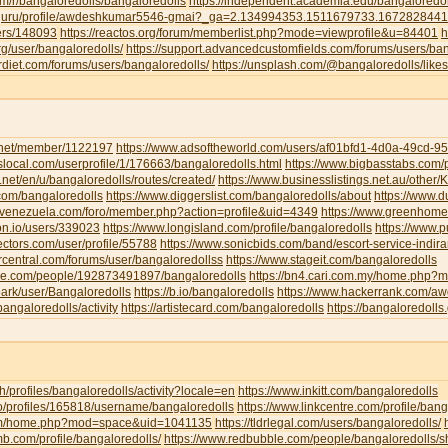
om/r/bangaloredolls/bangaloredolls
https://independent.academia.edu/bangaloredol
ud.guru/profile/awdeshkumar5546-gmai?_ga=2.134994353.1511679733.16728284
sers/148093
https://reactos.org/forum/memberlist.php?mode=viewprofile&u=84401
h
g/user/bangaloredolls/
https://support.advancedcustomfields.com/forums/users/ban
rdiet.com/forums/users/bangaloredolls/
https://unsplash.com/@bangaloredolls/likes
y.net/member/1122197
https://www.adsoftheworld.com/users/af01bfd1-4d0a-49cd-
local.com/userprofile/1/176663/bangaloredolls.html
https://www.bigbasstabs.com/p
net/en/u/bangaloredolls/routes/created/
https://www.businesslistings.net.au/other
.com/bangaloredolls
https://www.diggerslist.com/bangaloredolls/about
https://www.
devenezuela.com/foro/member.php?action=profile&uid=4349
https://www.greenhome
on.io/users/339023
https://www.longisland.com/profile/bangaloredolls
https://www.
ectors.com/user/profile/55788
https://www.sonicbids.com/band/escort-service-indir
rcentral.com/forums/user/bangaloredollss
https://www.stageit.com/bangaloredolls
ore.com/people/192873491897/bangaloredolls
https://bn4.cari.com.my/home.php
ark/user/Bangaloredolls
https://b.io/bangaloredolls
https://www.hackerrank.com/
bangaloredolls/activity
https://artistecard.com/bangaloredolls
https://bangaloredolls.
.ch/profiles/bangaloredolls/activity?locale=en
https://www.inkitt.com/bangaloredolls
io/profiles/165818/username/bangaloredolls
https://www.linkcentre.com/profile/bang
.com/home.php?mod=space&uid=1041135
https://tldrlegal.com/users/bangaloredolls/
b.com/profile/bangaloredolls/
https://www.redbubble.com/people/bangaloredolls/