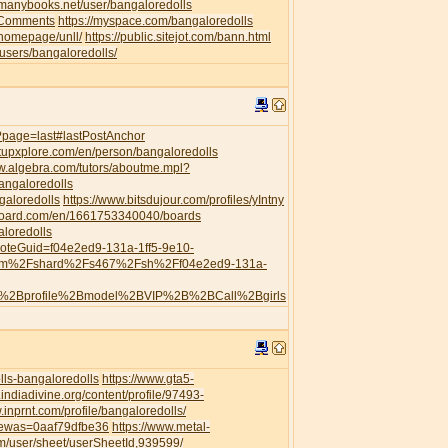
//manybooks.net/user/bangaloredolls
leComments
https://myspace.com/bangaloredolls
/homepage/unll/
https://public.sitejot.com/bann.html
o/users/bangaloredolls/
s/?page=last#lastPostAnchor
artupxplore.com/en/person/bangaloredolls
ww.algebra.com/tutors/aboutme.mpl?
angaloredolls
galoredolls
https://www.bitsdujour.com/profiles/yIntny
board.com/en/1661753340040/boards
aloredolls
?noteGuid=f04e2ed9-131a-1ff5-9e10-
com%2Fshard%2Fs467%2Fsh%2Ff04e2ed9-131a-
h%2Bprofile%2Bmodel%2BVIP%2B%2BCall%2Bgirls
ls-bangaloredolls
https://www.gta5-
.indiadivine.org/content/profile/97493-
.inprnt.com/profile/bangaloredolls/
viewas=0aaf79dfbe36
https://www.metal-
/user/sheet/userSheetId,939599/