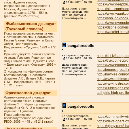
слов. Издание второе,
14.04.2023 , 07:30
https://www.deepbl
исправленное и дополненное. г.
https://biiut.com/ban
Дата регистрации: --
Москва, Изд-во «Советская
Местонахождение: --
энциклопедия», 1970. – 584 с.
https://www.yaarikut
Пол: не доступно
(реально 25 227 статьи)
https://app.lookbook
Комментариев: --
https://www.everno
Æмбарынгæнæн дзырдуат
https://dzone.com/u
(Толковый словарь)
https://wakelet.com
Использованы материалы из книг:
Осетинские обычаи. Составитель
Гастан Агнаев. Рецензенты Камал
Ходов, Геор Чеджемты. –
bangaloredolls
Владикавказ, «Урсдон», 1999 – 172
:
с.;
Ирон æгъдæуттæ. Чиныг сарæзта
не зарегистрирован
https://list.ly/bangalo
Агънаты Гæстæн. Рецензенттæ
14.04.2023 , 07:30
https://truxgo.net/pr
Ходы Камал æмæ Чеджемты Геор.
– Дзæуджыхъæу, «Урсдон», 1999 –
https://www.blogge
Дата регистрации: --
176 с.;
Местонахождение: --
http://forums.qreca
Пол: не доступно
Этнография и мифология осетин.
http://hawkee.com/pr
Комментариев: --
Краткий словарь. Составили
Дзадзиев А.Б., Дзуцев Х.В., Караев
http://www.delhiesc
С.М. – Владикавказ, 1994 – 284 с. (
http://www.nostre.c
1 072 статьи)
https://99designs.c
Фразеологион дзырдуат
call-girls-high-profi
Фразеологический словарь
осетинского языка. Составил
Дзабиты З. Т. Редактор издания
bangaloredolls
Дзиццойты Ю. А.: 2-е дополненное
:
издание. г. Цхинвал,
Полиграфическое
не зарегистрирован
https://community.w
производственное объединение
14.04.2023 , 07:30
https://developers.o
РЮО, 2003. – 448 с. (5 241 статя)
https://giphy.com/ch
Дата регистрации: --
Местонахождение: --