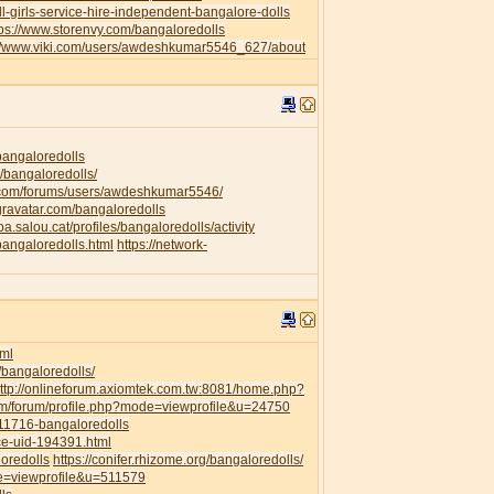
l-girls-service-hire-independent-bangalore-dolls
tps://www.storenvy.com/bangaloredolls
://www.viki.com/users/awdeshkumar5546_627/about
/bangaloredolls
/bangaloredolls/
.com/forums/users/awdeshkumar5546/
.gravatar.com/bangaloredolls
ipa.salou.cat/profiles/bangaloredolls/activity
bangaloredolls.html
https://network-
ml
/bangaloredolls/
ttp://onlineforum.axiomtek.com.tw:8081/home.php?
om/forum/profile.php?mode=viewprofile&u=24750
111716-bangaloredolls
ce-uid-194391.html
loredolls
https://conifer.rhizome.org/bangaloredolls/
de=viewprofile&u=511579