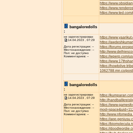
https://www.obsidian
https://www.rendero
https://www.ted.com
bangaloredolls
:
не зарегистрирован
https://www.yaarikut
14.04.2023 , 07:29
https://awdeshkum
https://forums.pros
Дата регистрации: --
Местонахождение: --
http://www.delhiesc
Пол: не доступно
https://wperp.com/us
Комментариев: --
https://www.17thsha
https://howtolive.tri
1062788.mn.co/pos
bangaloredolls
:
не зарегистрирован
https://kumparan.co
14.04.2023 , 07:29
http://handballkreis
https://www.gamesfor
Дата регистрации: --
Местонахождение: --
mod=space&uid=11
Пол: не доступно
http://www.nfomedia
Комментариев: --
https://app.geniusu
https://biomolecula.
https://doodleordie.