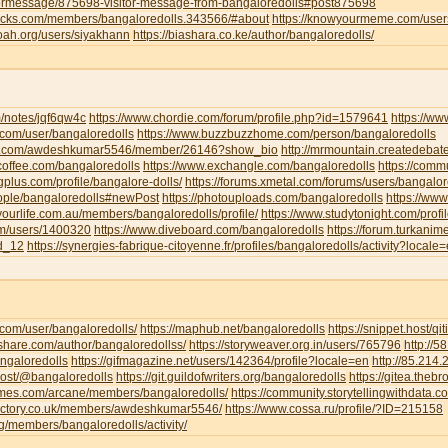
tormessage/875698-visitor-message-from-bangaloredolls#post875698
jocks.com/members/bangaloredolls.343566/#about
https://knowyourmeme.com/user
noah.org/users/siyakhann
https://biashara.co.ke/author/bangaloredolls/
m/notes/jqf6qw4c
https://www.chordie.com/forum/profile.php?id=1579641
https://ww
ce.com/user/bangaloredolls
https://www.buzzbuzzhome.com/person/bangaloredolls
iva.com/awdeshkumar5546/member/26146?show_bio
http://mrmountain.createdebat
offee.com/bangaloredolls
https://www.exchangle.com/bangaloredolls
https://comm
ngplus.com/profile/bangalore-dolls/
https://forums.xmetal.com/forums/users/bangalor
eople/bangaloredolls#newPost
https://photouploads.com/bangaloredolls
https://ww
yourlife.com.au/members/bangaloredolls/profile/
https://www.studytonight.com/pr
om/users/1400320
https://www.diveboard.com/bangaloredolls
https://forum.turkanim
ld_12
https://synergies-fabrique-citoyenne.fr/profiles/bangaloredolls/activity?locale
i.com/user/bangaloredolls/
https://maphub.net/bangaloredolls
https://snippet.host/qit
share.com/author/bangaloredollss/
https://storyweaver.org.in/users/765796
http://
angaloredolls
https://gifmagazine.net/users/142364/profile?locale=en
http://85.214
.host/@bangaloredolls
https://git.guildofwriters.org/bangaloredolls
https://gitea.theb
hemes.com/arcane/members/bangaloredolls/
https://community.storytellingwithdata.
directory.co.uk/members/awdeshkumar5546/
https://www.cossa.ru/profile/?ID=215158
org/members/bangaloredolls/activity/