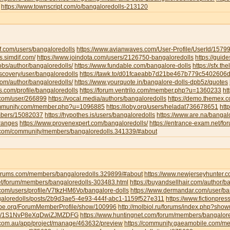
https://www.townscript.com/o/bangaloredolls-213120
f.com/users/bangaloredolls
https://www.avianwaves.com/User-Profile/UserId/1579
s.simdif.com/
https://www.joindota.com/users/2126750-bangaloredolls
https://guid
jobs/author/bangaloredolls/
https://www.fundable.com/bangalore-dolls
https://sfx.th
iscovery/user/bangaloredolls
https://tawk.to/d01fcaeabb7d21be467b779c5402606
.com/author/bangaloredolls/
https://www.yourquote.in/bangalore-dolls-dpb5z/quotes
ds.com/profile/bangaloredolls
https://forum.ventrilo.com/member.php?u=1360233
ht
s.com/user/266899
https://vocal.media/authors/bangaloredolls
https://demo.themex.c
ommunity.com/member.php?u=1096885
https://ioby.org/users/heladat736678651
htt
mbers/15082037
https://hypothes.is/users/bangaloredolls
https://www.are.na/bangalo
-ranges
https://www.provenexpert.com/bangaloredolls/
https://entrance-exam.net/f
.com/community/members/bangaloredolls.341339/#about
gforums.com/members/bangaloredolls.329899/#about
https://www.newjerseyhunter.
net/forum/members/bangaloredolls-303483.html
https://buyandsellhair.com/author/b
.com/users/profile/V7tkzHM6Vo/bangalore-dolls
https://www.dermandar.com/user/ba
angaloredolls/posts/2b9d3ae5-4e93-444f-abc1-1159f527e311
https://www.fictionpre
tripe.org/ForumMemberProfile/show/100996
http://molbiol.ru/forums/index.php?sh
com/1S1NvP8eXqDwiZJMZDFG
https://www.huntingnet.com/forum/members/bangalore
.com.au/app/project/manage/463632/preview
https://community.gaeamobile.com/