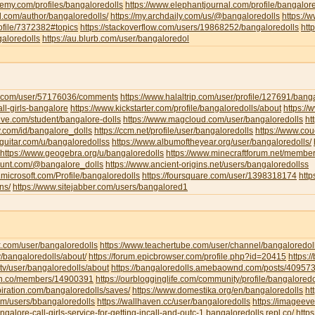
emy.com/profiles/bangaloredolls
https://www.elephantjournal.com/profile/bangalore
d.com/author/bangaloredolls/
https://my.archdaily.com/us/@bangaloredolls
https://
rofile/7372382#topics
https://stackoverflow.com/users/19868252/bangaloredolls
htt
galoredolls
https://au.blurb.com/user/bangaloredol
ha.com/user/57176036/comments
https://www.halaltrip.com/user/profile/127691/banga
call-girls-bangalore
https://www.kickstarter.com/profile/bangaloredolls/about
https:/
live.com/student/bangalore-dolls
https://www.magcloud.com/user/bangaloredolls
ht
y.com/id/bangalore_dolls
https://ccm.net/profile/user/bangaloredolls
https://www.co
-guitar.com/u/bangaloredollss
https://www.albumoftheyear.org/user/bangaloredolls/
https://www.geogebra.org/u/bangaloredolls
https://www.minecraftforum.net/membe
hunt.com/@bangalore_dolls
https://www.ancient-origins.net/users/bangaloredollss
t.microsoft.com/Profile/bangaloredolls
https://foursquare.com/user/1398318174
htt
ns/
https://www.sitejabber.com/users/bangalored1
k.com/user/bangaloredolls
https://www.teachertube.com/user/channel/bangaloredol
y/bangaloredolls/about/
https://forum.epicbrowser.com/profile.php?id=20415
https:/
tv/user/bangaloredolls/about
https://bangaloredolls.amebaownd.com/posts/40957
.mn.co/members/14900391
https://ourblogginglife.com/community/profile/bangaloredo
piration.com/bangaloredolls/saves/
https://www.domestika.org/en/bangaloredolls
ht
com/users/bbangaloredolls
https://wallhaven.cc/user/bangaloredolls
https://imageev
angalore-call-girls-service-for-getting-incall-and-outc-1.bangaloredolls.repl.co/
http