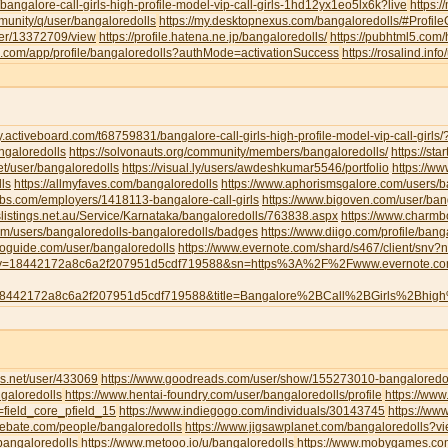
/bangalore-call-girls-high-profile-model-vip-call-girls-1hd12yx1eo5lx6k?live
https:
munity/q/user/bangaloredolls
https://my.desktopnexus.com/bangaloredolls/#Profi
user/13372709/view
https://profile.hatena.ne.jp/bangaloredolls/
https://pubhtml5.com
eau.com/app/profile/bangaloredolls?authMode=activationSuccess
https://rosalind.inf
y.activeboard.com/t68759831/bangalore-call-girls-high-profile-model-vip-call-girl
angaloredolls
https://solvonauts.org/community/members/bangaloredolls/
https://st
net/user/bangaloredolls
https://visual.ly/users/awdeshkumar5546/portfolio
https://w
ls
https://allmyfaves.com/bangaloredolls
https://www.aphorismsgalore.com/users/b
jobs.com/employers/1418113-bangalore-call-girls
https://www.bigoven.com/user/ban
slistings.net.au/Service/Karnataka/bangaloredolls/763838.aspx
https://www.charm
com/users/bangaloredolls-bangaloredolls/badges
https://www.diigo.com/profile/bang
toguide.com/user/bangaloredolls
https://www.evernote.com/shard/s467/client/snv
y=18442172a8c6a2f207951d5cdf719588&sn=https%3A%2F%2Fwww.evernote.
8442172a8c6a2f207951d5cdf719588&title=Bangalore%2BCall%2BGirls%2Bhig
s.net/user/433069
https://www.goodreads.com/user/show/155273010-bangaloredol
galoredolls
https://www.hentai-foundry.com/user/bangaloredolls/profile
https://www
=field_core_pfield_15
https://www.indiegogo.com/individuals/30143745
https://www
debate.com/people/bangaloredolls
https://www.jigsawplanet.com/bangaloredolls?
bangaloredolls
https://www.metooo.io/u/bangaloredolls
https://www.mobygames.com