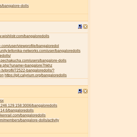
s/bangalore-dolls
w.wishlistr.com/bangaloredolls
e.com/user/viewprofile/bangaloredol
unity.teltonika-networks.com/user/bangaloredolls
edolls/
w.pechakucha.com/users/bangalore-dolls
ofile.php?uname=bangalore7hkhz
e.tv/profil/72522-bangaloredolls/?
=en
https://git.calyrium.org/bangaloredolls
isx
58.246.129.158:3006/bangaloredolls
.214.6/bangaloredolls
rokenrail.com/bangaloredolls
com/members/bangalore-dolls/activity