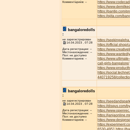
https://www.codecad
Комментариев: --
https://www.demilke
https://pantip.com/p
https://qiita.com/ban
bangaloredolls
:
не зарегистрирован
https://seekingalp
14.04.2023 , 07:28
https://official.shop/
https://www.creative
Дата регистрации: --
Местонахождение: --
https://www.wantedl
Пол: не доступно
https://www.ultimate
Комментариев: --
call-girls-bangalore/
https://www.product
https://social.techne
440719258/collectio
bangaloredolls
:
не зарегистрирован
https://seedandspar
14.04.2023 , 07:28
https://disqus.com/b
https://www.openrec.
Дата регистрации: --
Местонахождение: --
https://janjaonline
Пол: не доступно
https://www.designs
Комментариев: --
https://experiment.
6530-4951
https://b