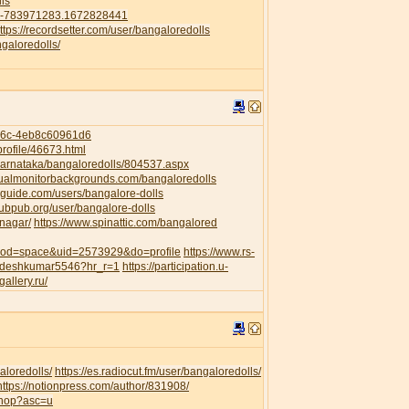
ls
41-783971283.1672828441
ttps://recordsetter.com/user/bangaloredolls
galoredolls/
956c-4eb8c60961d6
rofile/46673.html
/Karnataka/bangaloredolls/804537.aspx
dualmonitorbackgrounds.com/bangaloredolls
guide.com/users/bangalore-dolls
pubpub.org/user/bangalore-dolls
anagar/
https://www.spinattic.com/bangalored
?mod=space&uid=2573929&do=profile
https://www.rs-
awdeshkumar5546?hr_r=1
https://participation.u-
gallery.ru/
aloredolls/
https://es.radiocut.fm/user/bangaloredolls/
https://notionpress.com/author/831908/
shop?asc=u