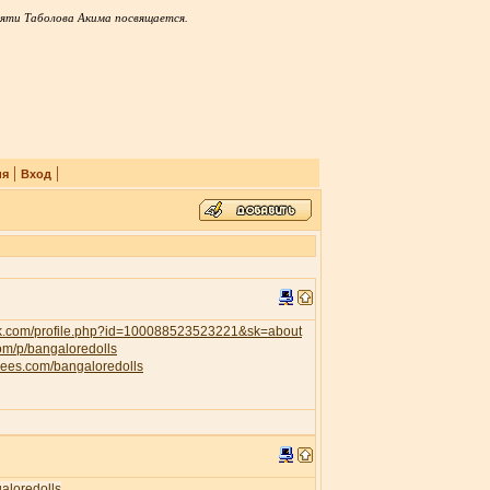
яти Таболова Акима посвящается.
|
|
ия
Вход
ok.com/profile.php?id=100088523523221&sk=about
com/p/bangaloredolls
trees.com/bangaloredolls
galoredolls