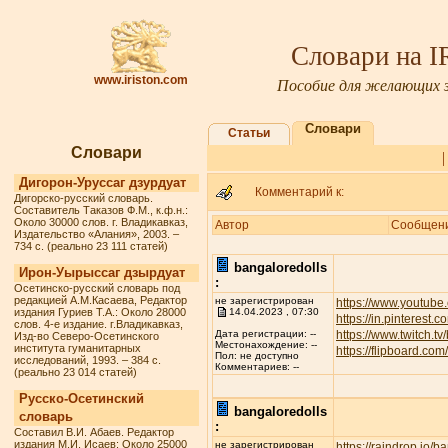
Словари на 
www.iriston.com
Пособие для желающих з
Словари
Статьи
Словари
Дигорон-Уруссаг дзурдуат
Комментарий к:
Дигорско-русский словарь.
Составитель Таказов Ф.М., к.ф.н.:
Около 30000 слов. г. Владикавказ,
Автор
Сообщен
Издательство «Алания», 2003. –
734 с. (реально 23 111 статей)
bangaloredolls
Ирон-Уырыссаг дзырдуат
:
Осетинско-русский словарь под
редакцией А.М.Касаева, Редактор
не зарегистрирован
https://www.youtube
издания Гуриев Т.А.: Около 28000
14.04.2023 , 07:30
https://in.pinterest.
слов. 4-е издание. г.Владикавказ,
https://www.twitch.t
Дата регистрации: --
Изд-во Северо-Осетинского
Местонахождение: --
института гуманитарных
https://flipboard.c
Пол: не доступно
исследований, 1993. – 384 с.
Комментариев: --
(реально 23 014 статей)
Русско-Осетинский
bangaloredolls
словарь
:
Составил В.И. Абаев. Редактор
издания М.И. Исаев: Около 25000
не зарегистрирован
https://raindrop.io/