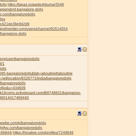
dolls
https://tapas.io/awdeshkumar5546
ndependent-bangalore-dolls
ng.com/bangaloredolls
llss
82c421de38e9d2d9
mindmeister.com/users/channel/92614054
p/bangalore-dolls
org/user/bangaloredolls
l/1
olls
35695-bangaloredolls&tab=aboutme#aboutme
.net/location/6326772/india/bangaloredolls
l/bangaloredolls
rofile&u=434609
a2k16coins.activeboard.com/t68748831/bangalore-
6286014417469440
.beqbe.com/p/bangaloredolls
//gifyu.com/bangaloredolls
/166844/
https://hinative.com/profiles/7249848