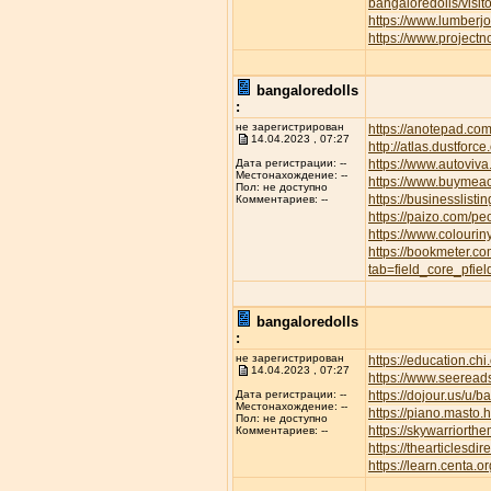
bangaloredolls/visi
https://www.lumber
https://www.project
bangaloredolls
:
не зарегистрирован
https://anotepad.co
14.04.2023 , 07:27
http://atlas.dustfor
https://www.autov
Дата регистрации: --
Местонахождение: --
https://www.buymeac
Пол: не доступно
https://businesslisti
Комментариев: --
https://paizo.com/p
https://www.colourin
https://bookmeter.c
tab=field_core_pfie
bangaloredolls
:
не зарегистрирован
https://education.ch
14.04.2023 , 07:27
https://www.seeread
https://dojour.us/u/b
Дата регистрации: --
Местонахождение: --
https://piano.masto
Пол: не доступно
https://skywarriort
Комментариев: --
https://thearticles
https://learn.centa.