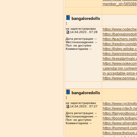
member_id=585088
bangaloredolls
:
не зарегистрирован
https://www.codeche
14.04.2023 , 07:28
https://bangaloredoll
https://teachers.net/
Дата регистрации: --
Местонахождение: --
https://reedsy.com/d
Пол: не доступно
https://listgo.wiloke
Комментариев: --
https://spinninrecor
https://expatarrival
https://www.pokec
calendar.mn.co/me
in-acceptable-price
https://www.penmai
bangaloredolls
:
не зарегистрирован
https://www.cyclin
14.04.2023 , 07:27
https://www.rctech.
https://fairygodboss
Дата регистрации: --
Местонахождение: --
https://boosty.to/b
Пол: не доступно
https://www.silvers
Комментариев: --
https://homment.
https://www.theloop