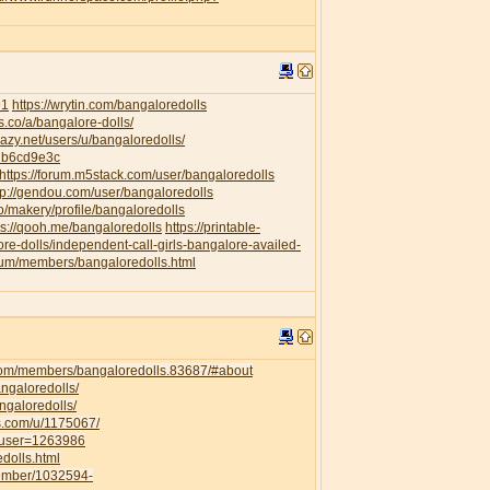
91
https://wrytin.com/bangaloredolls
es.co/a/bangalore-dolls/
elazy.net/users/u/bangaloredolls/
db6cd9e3c
https://forum.m5stack.com/user/bangaloredolls
tp://gendou.com/user/bangaloredolls
o/makery/profile/bangaloredolls
ps://qooh.me/bangaloredolls
https://printable-
re-dolls/independent-call-girls-bangalore-availed-
orum/members/bangaloredolls.html
com/members/bangaloredolls.83687/#about
angaloredolls/
ngaloredolls/
ss.com/u/1175067/
owuser=1263986
dolls.html
member/1032594-