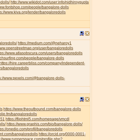
dolls/
http://www.wikidot.com/user:info/nidhiroygupta
www.fontshop.com/people/bangalore-dolls
ps://www.kiva.org/lender/bangaloredolls
loredolls/
https://medium.com/@neharoy1
/www.openstreetmap.org/user/bangaloredolls
tps://www.atlasobscura.com/users/bangaloredolls
uchsurfing.com/people/bangalore-dolls
https://hire.careerbliss.com/company/independent-
rs/bangaloredolls
ps://www.pexels.com/@bangalore-dolls-
ls
https://www.theoutbound.com/bangalore-dolls
/blip.fm/bangaloredolls
351
https://fliphtml5.com/homepage/vmcdl
lls/
https://www.graphis.com/bio/bangalore-dolls/
tps://onedio.com/profil/bangaloredolls
ent.com/bangaloredolls
https://orcid.org/0000-0001-
s://www.runnerspace.com/profile.php?