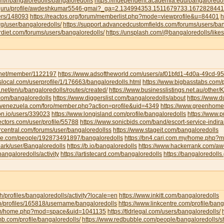
om/r/bangaloredolls/bangaloredolls
https://independent.academia.edu/bangaloredol
ud.guru/profile/awdeshkumar5546-gmai?_ga=2.134994353.1511679733.16728284
sers/148093
https://reactos.org/forum/memberlist.php?mode=viewprofile&u=84401
h
g/user/bangaloredolls/
https://support.advancedcustomfields.com/forums/users/ban
rdiet.com/forums/users/bangaloredolls/
https://unsplash.com/@bangaloredolls/likes
y.net/member/1122197
https://www.adsoftheworld.com/users/af01bfd1-4d0a-49cd-
local.com/userprofile/1/176663/bangaloredolls.html
https://www.bigbasstabs.com/p
net/en/u/bangaloredolls/routes/created/
https://www.businesslistings.net.au/other
.com/bangaloredolls
https://www.diggerslist.com/bangaloredolls/about
https://www.
devenezuela.com/foro/member.php?action=profile&uid=4349
https://www.greenhome
on.io/users/339023
https://www.longisland.com/profile/bangaloredolls
https://www.
ectors.com/user/profile/55788
https://www.sonicbids.com/band/escort-service-indir
rcentral.com/forums/user/bangaloredollss
https://www.stageit.com/bangaloredolls
ore.com/people/192873491897/bangaloredolls
https://bn4.cari.com.my/home.php
ark/user/Bangaloredolls
https://b.io/bangaloredolls
https://www.hackerrank.com/
bangaloredolls/activity
https://artistecard.com/bangaloredolls
https://bangaloredolls.
.ch/profiles/bangaloredolls/activity?locale=en
https://www.inkitt.com/bangaloredolls
io/profiles/165818/username/bangaloredolls
https://www.linkcentre.com/profile/bang
.com/home.php?mod=space&uid=1041135
https://tldrlegal.com/users/bangaloredolls/
b.com/profile/bangaloredolls/
https://www.redbubble.com/people/bangaloredolls/