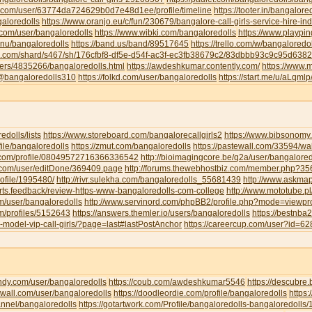
u.com/user/63774da724629b0d7e48d1ee/profile/timeline
https://tooter.in/bangalore
galoredolls
https://www.oranjo.eu/c/fun/230679/bangalore-call-girls-service-hire-i
.com/user/bangaloredolls
https://www.wibki.com/bangaloredolls
https://www.playpi
.nu/bangaloredolls
https://band.us/band/89517645
https://trello.com/w/bangaloredo
te.com/shard/s467/sh/176cfbf8-df5e-d54f-ac3f-ec3fb38679c2/83dbbb93c9c95d63
sers/4835266/bangaloredolls.html
https://awdeshkumar.contently.com/
https://www.
/@bangaloredolls310
https://folkd.com/user/bangaloredolls
https://start.me/u/aLqml
redolls/lists
https://www.storeboard.com/bangalorecallgirls2
https://www.bibsonomy.
ofile/bangaloredolls
https://zmut.com/bangaloredolls
https://pastewall.com/33594/wal
r.com/profile/08049572716366336542
http://bioimagingcore.be/q2a/user/bangalored
ll.com/user/editDone/369409.page
http://forums.thewebhostbiz.com/member.php?
ofile/1995480/
http://rivr.sulekha.com/bangaloredolls_55681439
http://www.askmap
orts.feedback/review-https-www-bangaloredolls-com-college
http://www.mototube.p
om/user/bangaloredolls
http://www.servinord.com/phpBB2/profile.php?mode=viewp
om/profiles/5152643
https://answers.themler.io/users/bangaloredolls
https://bestnb
le-model-vip-call-girls/?page=last#lastPostAnchor
https://careercup.com/user?id=
indy.com/user/bangaloredolls
https://coub.com/awdeshkumar5546
https://descubre
xwall.com/user/bangaloredolls
https://doodleordie.com/profile/bangaloredolls
https:
annel/bangaloredolls
https://gotartwork.com/Profile/bangaloredolls-bangaloredolls