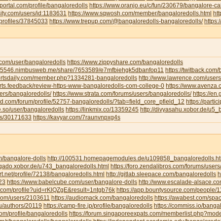
portal.com/profile/bangaloredolls
https://www.oranjo.eu/c/fun/230679/bangalore-cal
sity.com/users/id:1183631
https://www.sqwosh.com/member/bangaloredolls.html
ht
/profiles/37845033
https://www.trepup.com/@bangaloredolls-bangaloredolls/
https
.com/user/bangaloredolls
https://www.zippyshare.com/bangaloredolls
ar5546.nimbusweb.me/share/7653589/e7mfbiehgk5dbanfop11
https://twitback.com
portsdaily.com/member.php?1334281-bangaloredolls
http://www.lawrence.com/users
orts.feedback/review-https-www-bangaloredolls-com-college-0
https://www.avenza
ers/bangaloredolls/
https://www.strata.com/forums/users/bangaloredolls/
https://en
rd.com/forum/profile/52757-bangaloredolls/?tab=field_core_pfield_12
https://partic
be.so/user/bangaloredolls
https://linkmix.co/13359245
http://divyasahu.xobor.de/u5_
ts/30171633
https://kavyar.com/7raunvnpxg4s
m/bangalore-dolls
http://100531.homepagemodules.de/u109858_bangaloredolls.ht
ligado.xobor.de/u743_bangaloredolls.html
https://foro.zendalibros.com/forums/users
t.net/profile/72138/bangaloredolls.html
http://gitlab.sleepace.com/bangaloredolls
h
23
https://www.babelcube.com/user/bangalore-dolls
http://www.escalade-alsace.c
.com/profile?uid=rKlQZgE&result=1ntgb76k
https://app.bountysource.com/people/
.com/users/2103611
https://audiomack.com/bangaloredolls
https://awabest.com/spa
ru/authors/20119
https://camp-fire.jp/profile/bangaloredolls
https://commiss.io/banga
com/profile/bangaloredolls
https://forum.singaporeexpats.com/memberlist.php?mo