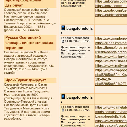
Ирон орфографион
https://infogram.com
Пол: не доступно
дзырдуат
https://moz.com/com
Комментариев: --
Осетинский орфографический
https://peatix.com/
словарь, около 58 тысяч слов.
https://public.tabl
Научно-популярное издание.
Составители: Н. К. Багаев, Х. А.
Таказов. Издательство «Алания», –
Владикавказ, 2002 г. — 688 с.
bangaloredolls
(реально 49 770 статей)
:
Русско-Осетинский
не зарегистрирован
https://sexymonterre
14.04.2023 , 07:29
словарь лингвистических
https://slides.com/b
терминов
https://themeforest.
Дата регистрации: --
Местонахождение: --
userid=bangaloredol
Составил: Гацалова Л.Б. Книга
Пол: не доступно
издана в авторской редакции.
https://www.battery
Комментариев: --
Северо-Осетинский институт
https://www.busines
гуманитарных и социальных
https://www.credly.
исследований – Владикавказ: РИО
СОИГСИ, 2007. — 140 с. (527
https://www.divepho
статей)
eba52f85ac69¬eKe
1ff5-9e10-
Ирон-Туркаг дзырдуат
eba52f85ac69%2F1
Сарæзтой Мамсыраты Озкан
Темурленк æмæ Мамсыраты
Озканы чызг Ирмæ Темурленк.
Ныртæккæ дзы ис 5609
bangaloredolls
уацхъуыды. Куыст ма йыл цæуы.
:
Осетинско-Турецкий словарь.
Составили Мамсыраты Озкан
не зарегистрирован
https://www.gametab
Темурленк и Мамсыраты Ирма
14.04.2023 , 07:29
Темурленк. В настоящее время
mods.com/users/ban
содержит 5609 статей. В стадии
bangaloredolls/?tab
Дата регистрации: --
разработки.
Местонахождение: --
https://www.intense
Пол: не доступно
archives.com/users/
Комментариев: --