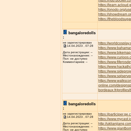
https://hub.docker.c
https://learn.aclo
https://onodo.org/u
https://showdream.or
https://thebloodsuga
bangaloredolls
:
не зарегистрирован
https://worldcospla
14.04.2023 , 07:28
https://www.bahamas
https://www.bikemap.
Дата регистрации: --
Местонахождение: --
https://www.curioos
Пол: не доступно
https://www.fiferos
Комментариев: --
https://www.hackath
https://www.sideproj
https://www.sqlserve
https://www.walksc
online.com/designsp
bordeaux.fr/profiles/
bangaloredolls
:
не зарегистрирован
https://participer.ge
14.04.2023 , 07:28
https://www.mycast.
http://uklianjiang
Дата регистрации: --
Местонахождение: --
https://www.giantbom
Пол: не доступно