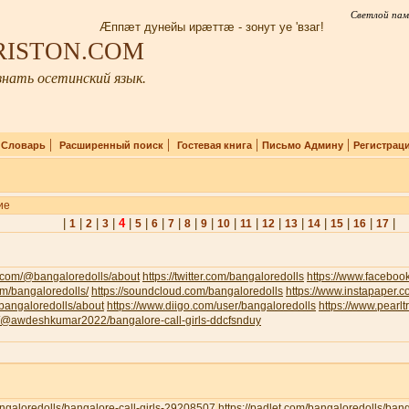
Светлой пам
Æппæт дунейы ирæттæ - зонут уе 'взаг!
IRISTON.COM
нать осетинский язык.
|
|
|
|
|
Словарь
Расширенный поиск
Гостевая книга
Письмо Админу
Регистрац
ие
|
|
|
|
4
|
|
|
|
|
|
|
|
|
|
|
|
|
|
1
2
3
5
6
7
8
9
10
11
12
13
14
15
16
17
.com/@bangaloredolls/about
https://twitter.com/bangaloredolls
https://www.facebo
com/bangaloredolls/
https://soundcloud.com/bangaloredolls
https://www.instapaper.
v/bangaloredolls/about
https://www.diigo.com/user/bangaloredolls
https://www.pearl
om/@awdeshkumar2022/bangalore-call-girls-ddcfsnduy
bangaloredolls/bangalore-call-girls-29208507
https://padlet.com/bangaloredolls/ban