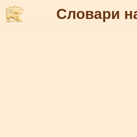
Словари н