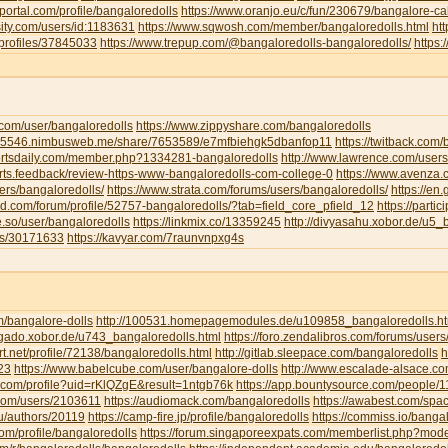
portal.com/profile/bangaloredolls
https://www.oranjo.eu/c/fun/230679/bangalore-cal
sity.com/users/id:1183631
https://www.sqwosh.com/member/bangaloredolls.html
ht
/profiles/37845033
https://www.trepup.com/@bangaloredolls-bangaloredolls/
https
.com/user/bangaloredolls
https://www.zippyshare.com/bangaloredolls
ar5546.nimbusweb.me/share/7653589/e7mfbiehgk5dbanfop11
https://twitback.com
portsdaily.com/member.php?1334281-bangaloredolls
http://www.lawrence.com/users
orts.feedback/review-https-www-bangaloredolls-com-college-0
https://www.avenza
ers/bangaloredolls/
https://www.strata.com/forums/users/bangaloredolls/
https://en
rd.com/forum/profile/52757-bangaloredolls/?tab=field_core_pfield_12
https://partic
be.so/user/bangaloredolls
https://linkmix.co/13359245
http://divyasahu.xobor.de/u5_
ts/30171633
https://kavyar.com/7raunvnpxg4s
m/bangalore-dolls
http://100531.homepagemodules.de/u109858_bangaloredolls.ht
ligado.xobor.de/u743_bangaloredolls.html
https://foro.zendalibros.com/forums/users
t.net/profile/72138/bangaloredolls.html
http://gitlab.sleepace.com/bangaloredolls
h
23
https://www.babelcube.com/user/bangalore-dolls
http://www.escalade-alsace.c
.com/profile?uid=rKlQZgE&result=1ntgb76k
https://app.bountysource.com/people/
.com/users/2103611
https://audiomack.com/bangaloredolls
https://awabest.com/spa
ru/authors/20119
https://camp-fire.jp/profile/bangaloredolls
https://commiss.io/banga
com/profile/bangaloredolls
https://forum.singaporeexpats.com/memberlist.php?mo