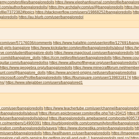
emy.com/profiles/bangaloredolls
https://www.elephantjournal.com/profile/bangalore
d.com/author/bangaloredolls/
https://my.archdaily.com/us/@bangaloredolls
https://
rofile/7372382#topics
https://stackoverflow.com/users/19868252/bangaloredolls
htt
galoredolls
https://au.blurb.com/user/bangaloredol
ha.com/user/57176036/comments
https://www.halaltrip.com/user/profile/127691/banga
call-girls-bangalore
https://www.kickstarter.com/profile/bangaloredolls/about
https:/
live.com/student/bangalore-dolls
https://www.magcloud.com/user/bangaloredolls
ht
y.com/id/bangalore_dolls
https://ccm.net/profile/user/bangaloredolls
https://www.co
-guitar.com/u/bangaloredollss
https://www.albumoftheyear.org/user/bangaloredolls/
https://www.geogebra.org/u/bangaloredolls
https://www.minecraftforum.net/membe
hunt.com/@bangalore_dolls
https://www.ancient-origins.net/users/bangaloredollss
t.microsoft.com/Profile/bangaloredolls
https://foursquare.com/user/1398318174
htt
ns/
https://www.sitejabber.com/users/bangalored1
k.com/user/bangaloredolls
https://www.teachertube.com/user/channel/bangaloredol
y/bangaloredolls/about/
https://forum.epicbrowser.com/profile.php?id=20415
https:/
tv/user/bangaloredolls/about
https://bangaloredolls.amebaownd.com/posts/40957
.mn.co/members/14900391
https://ourblogginglife.com/community/profile/bangaloredo
piration.com/bangaloredolls/saves/
https://www.domestika.org/en/bangaloredolls
ht
com/users/bbangaloredolls
https://wallhaven.cc/user/bangaloredolls
https://imageev
angalore-call-girls-service-for-getting-incall-and-outc-1.bangaloredolls.repl.co/
http