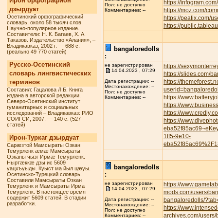
Ирон орфографион
https://infogram.com
Пол: не доступно
дзырдуат
https://moz.com/com
Комментариев: --
Осетинский орфографический
https://peatix.com/
словарь, около 58 тысяч слов.
https://public.tabl
Научно-популярное издание.
Составители: Н. К. Багаев, Х. А.
Таказов. Издательство «Алания», –
Владикавказ, 2002 г. — 688 с.
bangaloredolls
(реально 49 770 статей)
:
Русско-Осетинский
не зарегистрирован
https://sexymonterre
14.04.2023 , 07:29
словарь лингвистических
https://slides.com/b
терминов
https://themeforest.
Дата регистрации: --
Местонахождение: --
userid=bangaloredol
Составил: Гацалова Л.Б. Книга
Пол: не доступно
издана в авторской редакции.
https://www.battery
Комментариев: --
Северо-Осетинский институт
https://www.busines
гуманитарных и социальных
https://www.credly.
исследований – Владикавказ: РИО
СОИГСИ, 2007. — 140 с. (527
https://www.divepho
статей)
eba52f85ac69¬eKe
1ff5-9e10-
Ирон-Туркаг дзырдуат
eba52f85ac69%2F1
Сарæзтой Мамсыраты Озкан
Темурленк æмæ Мамсыраты
Озканы чызг Ирмæ Темурленк.
Ныртæккæ дзы ис 5609
bangaloredolls
уацхъуыды. Куыст ма йыл цæуы.
:
Осетинско-Турецкий словарь.
Составили Мамсыраты Озкан
не зарегистрирован
https://www.gametab
Темурленк и Мамсыраты Ирма
14.04.2023 , 07:29
Темурленк. В настоящее время
mods.com/users/ban
содержит 5609 статей. В стадии
bangaloredolls/?tab
Дата регистрации: --
разработки.
Местонахождение: --
https://www.intense
Пол: не доступно
archives.com/users/
Комментариев: --