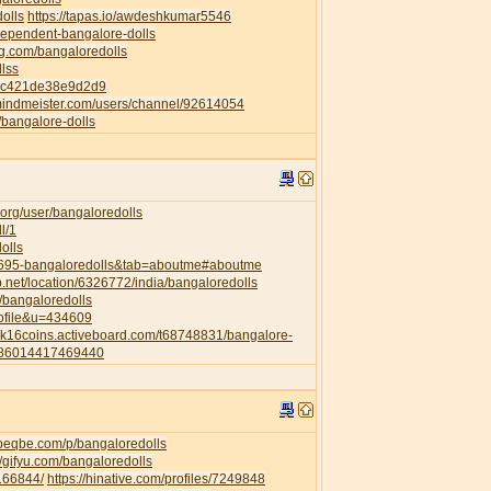
dolls
https://tapas.io/awdeshkumar5546
ndependent-bangalore-dolls
ng.com/bangaloredolls
llss
82c421de38e9d2d9
mindmeister.com/users/channel/92614054
p/bangalore-dolls
org/user/bangaloredolls
l/1
olls
35695-bangaloredolls&tab=aboutme#aboutme
.net/location/6326772/india/bangaloredolls
l/bangaloredolls
rofile&u=434609
a2k16coins.activeboard.com/t68748831/bangalore-
6286014417469440
.beqbe.com/p/bangaloredolls
//gifyu.com/bangaloredolls
/166844/
https://hinative.com/profiles/7249848