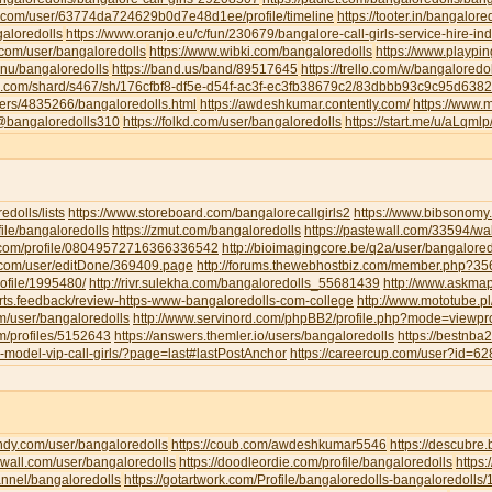
u.com/user/63774da724629b0d7e48d1ee/profile/timeline
https://tooter.in/bangalore
galoredolls
https://www.oranjo.eu/c/fun/230679/bangalore-call-girls-service-hire-i
.com/user/bangaloredolls
https://www.wibki.com/bangaloredolls
https://www.playpi
.nu/bangaloredolls
https://band.us/band/89517645
https://trello.com/w/bangaloredo
te.com/shard/s467/sh/176cfbf8-df5e-d54f-ac3f-ec3fb38679c2/83dbbb93c9c95d63
sers/4835266/bangaloredolls.html
https://awdeshkumar.contently.com/
https://www.
/@bangaloredolls310
https://folkd.com/user/bangaloredolls
https://start.me/u/aLqml
redolls/lists
https://www.storeboard.com/bangalorecallgirls2
https://www.bibsonomy.
ofile/bangaloredolls
https://zmut.com/bangaloredolls
https://pastewall.com/33594/wal
r.com/profile/08049572716366336542
http://bioimagingcore.be/q2a/user/bangalored
ll.com/user/editDone/369409.page
http://forums.thewebhostbiz.com/member.php?
ofile/1995480/
http://rivr.sulekha.com/bangaloredolls_55681439
http://www.askmap
orts.feedback/review-https-www-bangaloredolls-com-college
http://www.mototube.p
om/user/bangaloredolls
http://www.servinord.com/phpBB2/profile.php?mode=viewp
om/profiles/5152643
https://answers.themler.io/users/bangaloredolls
https://bestnb
le-model-vip-call-girls/?page=last#lastPostAnchor
https://careercup.com/user?id=
indy.com/user/bangaloredolls
https://coub.com/awdeshkumar5546
https://descubre
xwall.com/user/bangaloredolls
https://doodleordie.com/profile/bangaloredolls
https:
annel/bangaloredolls
https://gotartwork.com/Profile/bangaloredolls-bangaloredolls