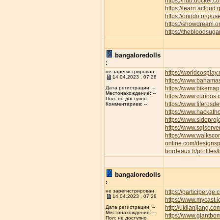
https://hub.docker.c
https://learn.aclo
https://onodo.org/u
https://showdream.or
https://thebloodsuga
bangaloredolls
:
не зарегистрирован
https://worldcospla
14.04.2023 , 07:28
https://www.bahamas
https://www.bikemap.
Дата регистрации: --
Местонахождение: --
https://www.curioos
Пол: не доступно
https://www.fiferos
Комментариев: --
https://www.hackath
https://www.sideproj
https://www.sqlserve
https://www.walksc
online.com/designsp
bordeaux.fr/profiles/
bangaloredolls
:
не зарегистрирован
https://participer.ge
14.04.2023 , 07:28
https://www.mycast.
http://uklianjiang
Дата регистрации: --
Местонахождение: --
https://www.giantbom
Пол: не доступно