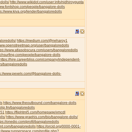
dolls/
http://www.wikidot.com/user:info/nidhiroygupta
www.fontshop.com/people/bangalore-dolls
ps://www.kiva.org/lender/bangaloredolls
loredolls/
https://medium.com/@neharoy1
/www.openstreetmap.org/user/bangaloredolls
tps://www.atlasobscura.com/users/bangaloredolls
uchsurfing.com/people/bangalore-dolls
https://hire.careerbliss.com/company/independent-
rs/bangaloredolls
ps://www.pexels.com/@bangalore-dolls-
ls
https://www.theoutbound.com/bangalore-dolls
/blip.fm/bangaloredolls
351
https://fliphtml5.com/homepage/vmcdl
lls/
https://www.graphis.com/bio/bangalore-dolls/
tps://onedio.com/profil/bangaloredolls
ent.com/bangaloredolls
https://orcid.org/0000-0001-
s://www.runnerspace.com/profile.php?