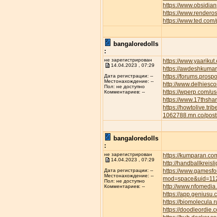
https://www.obsidian
https://www.rendero
https://www.ted.com
bangaloredolls
:
не зарегистрирован
https://www.yaarikut
14.04.2023 , 07:29
https://awdeshkum
https://forums.pros
Дата регистрации: --
Местонахождение: --
http://www.delhiesc
Пол: не доступно
https://wperp.com/us
Комментариев: --
https://www.17thsha
https://howtolive.tri
1062788.mn.co/pos
bangaloredolls
:
не зарегистрирован
https://kumparan.co
14.04.2023 , 07:29
http://handballkreis
https://www.gamesfor
Дата регистрации: --
Местонахождение: --
mod=space&uid=11
Пол: не доступно
http://www.nfomedia
Комментариев: --
https://app.geniusu
https://biomolecula.
https://doodleordie.