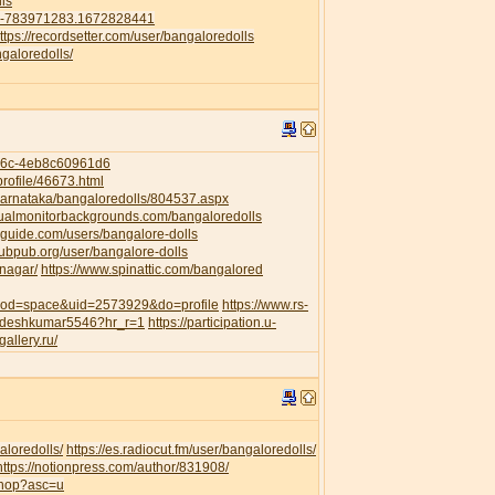
ls
41-783971283.1672828441
ttps://recordsetter.com/user/bangaloredolls
galoredolls/
956c-4eb8c60961d6
rofile/46673.html
/Karnataka/bangaloredolls/804537.aspx
dualmonitorbackgrounds.com/bangaloredolls
guide.com/users/bangalore-dolls
pubpub.org/user/bangalore-dolls
anagar/
https://www.spinattic.com/bangalored
?mod=space&uid=2573929&do=profile
https://www.rs-
awdeshkumar5546?hr_r=1
https://participation.u-
gallery.ru/
aloredolls/
https://es.radiocut.fm/user/bangaloredolls/
https://notionpress.com/author/831908/
shop?asc=u