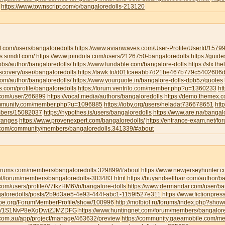
https://www.townscript.com/o/bangaloredolls-213120
f.com/users/bangaloredolls
https://www.avianwaves.com/User-Profile/UserId/1579
s.simdif.com/
https://www.joindota.com/users/2126750-bangaloredolls
https://guid
jobs/author/bangaloredolls/
https://www.fundable.com/bangalore-dolls
https://sfx.th
iscovery/user/bangaloredolls
https://tawk.to/d01fcaeabb7d21be467b779c5402606
.com/author/bangaloredolls/
https://www.yourquote.in/bangalore-dolls-dpb5z/quotes
ds.com/profile/bangaloredolls
https://forum.ventrilo.com/member.php?u=1360233
ht
s.com/user/266899
https://vocal.media/authors/bangaloredolls
https://demo.themex.c
ommunity.com/member.php?u=1096885
https://ioby.org/users/heladat736678651
htt
mbers/15082037
https://hypothes.is/users/bangaloredolls
https://www.are.na/bangalo
-ranges
https://www.provenexpert.com/bangaloredolls/
https://entrance-exam.net/f
.com/community/members/bangaloredolls.341339/#about
gforums.com/members/bangaloredolls.329899/#about
https://www.newjerseyhunter.
net/forum/members/bangaloredolls-303483.html
https://buyandsellhair.com/author/b
.com/users/profile/V7tkzHM6Vo/bangalore-dolls
https://www.dermandar.com/user/ba
angaloredolls/posts/2b9d3ae5-4e93-444f-abc1-1159f527e311
https://www.fictionpre
tripe.org/ForumMemberProfile/show/100996
http://molbiol.ru/forums/index.php?sh
com/1S1NvP8eXqDwiZJMZDFG
https://www.huntingnet.com/forum/members/bangalore
.com.au/app/project/manage/463632/preview
https://community.gaeamobile.com/