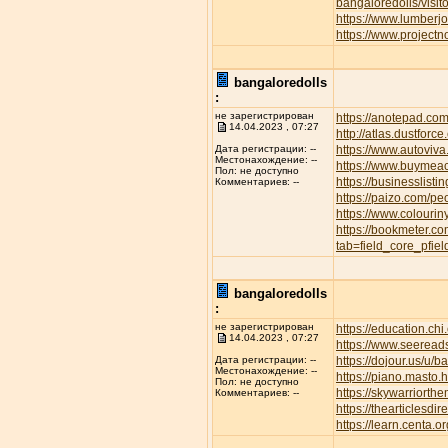
bangaloredolls/visi
https://www.lumber
https://www.project
bangaloredolls
:
не зарегистрирован
https://anotepad.co
14.04.2023 , 07:27
http://atlas.dustfor
https://www.autov
Дата регистрации: --
Местонахождение: --
https://www.buymeac
Пол: не доступно
https://businesslisti
Комментариев: --
https://paizo.com/p
https://www.colourin
https://bookmeter.c
tab=field_core_pfie
bangaloredolls
:
не зарегистрирован
https://education.ch
14.04.2023 , 07:27
https://www.seeread
https://dojour.us/u/b
Дата регистрации: --
Местонахождение: --
https://piano.masto
Пол: не доступно
https://skywarriort
Комментариев: --
https://thearticles
https://learn.centa.