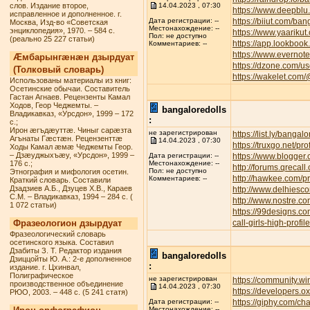
слов. Издание второе,
14.04.2023 , 07:30
https://www.deepbl
исправленное и дополненное. г.
https://biiut.com/ban
Дата регистрации: --
Москва, Изд-во «Советская
Местонахождение: --
энциклопедия», 1970. – 584 с.
https://www.yaarikut
Пол: не доступно
(реально 25 227 статьи)
https://app.lookbook
Комментариев: --
https://www.everno
Æмбарынгæнæн дзырдуат
https://dzone.com/u
(Толковый словарь)
https://wakelet.com
Использованы материалы из книг:
Осетинские обычаи. Составитель
Гастан Агнаев. Рецензенты Камал
Ходов, Геор Чеджемты. –
bangaloredolls
Владикавказ, «Урсдон», 1999 – 172
:
с.;
Ирон æгъдæуттæ. Чиныг сарæзта
не зарегистрирован
https://list.ly/bangalo
Агънаты Гæстæн. Рецензенттæ
14.04.2023 , 07:30
https://truxgo.net/pr
Ходы Камал æмæ Чеджемты Геор.
– Дзæуджыхъæу, «Урсдон», 1999 –
https://www.blogge
Дата регистрации: --
176 с.;
Местонахождение: --
http://forums.qreca
Пол: не доступно
Этнография и мифология осетин.
http://hawkee.com/pr
Комментариев: --
Краткий словарь. Составили
Дзадзиев А.Б., Дзуцев Х.В., Караев
http://www.delhiesc
С.М. – Владикавказ, 1994 – 284 с. (
http://www.nostre.c
1 072 статьи)
https://99designs.c
Фразеологион дзырдуат
call-girls-high-profi
Фразеологический словарь
осетинского языка. Составил
Дзабиты З. Т. Редактор издания
bangaloredolls
Дзиццойты Ю. А.: 2-е дополненное
:
издание. г. Цхинвал,
Полиграфическое
не зарегистрирован
https://community.w
производственное объединение
14.04.2023 , 07:30
https://developers.o
РЮО, 2003. – 448 с. (5 241 статя)
https://giphy.com/ch
Дата регистрации: --
Местонахождение: --