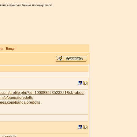
яти Таболова Акима посвящается.
|
|
ия
Вход
ok.com/profile.php?id=100088523523221&sk=about
com/p/bangaloredolls
trees.com/bangaloredolls
galoredolls