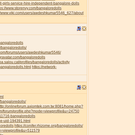
l-girls-service-hire-independent-bangalore-dolls
tps://www.storenvy.com/bangaloredolls
://www.viki.com/users/awdeshkumar5546_627/about
/bangaloredolls
/bangaloredolls/
.com/forums/users/awdeshkumar5546/
.gravatar.com/bangaloredolls
ipa.salou.cat/profiles/bangaloredolls/activity
bangaloredolls.html
https://network-
ml
/bangaloredolls/
ttp://onlineforum.axiomtek.com.tw:8081/home.php?
om/forum/profile.php?mode=viewprofile&u=24750
111716-bangaloredolls
ce-uid-194391.html
loredolls
https://conifer.rhizome.org/bangaloredolls/
de=viewprofile&u=511579