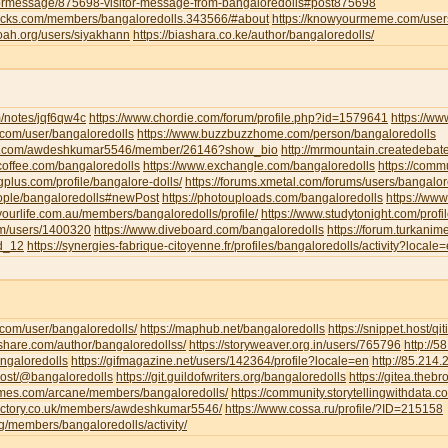
tormessage/875698-visitor-message-from-bangaloredolls#post875698
jocks.com/members/bangaloredolls.343566/#about
https://knowyourmeme.com/user
noah.org/users/siyakhann
https://biashara.co.ke/author/bangaloredolls/
m/notes/jqf6qw4c
https://www.chordie.com/forum/profile.php?id=1579641
https://ww
ce.com/user/bangaloredolls
https://www.buzzbuzzhome.com/person/bangaloredolls
iva.com/awdeshkumar5546/member/26146?show_bio
http://mrmountain.createdebat
offee.com/bangaloredolls
https://www.exchangle.com/bangaloredolls
https://comm
ngplus.com/profile/bangalore-dolls/
https://forums.xmetal.com/forums/users/bangalor
eople/bangaloredolls#newPost
https://photouploads.com/bangaloredolls
https://ww
yourlife.com.au/members/bangaloredolls/profile/
https://www.studytonight.com/pr
om/users/1400320
https://www.diveboard.com/bangaloredolls
https://forum.turkanim
ld_12
https://synergies-fabrique-citoyenne.fr/profiles/bangaloredolls/activity?locale
i.com/user/bangaloredolls/
https://maphub.net/bangaloredolls
https://snippet.host/qit
share.com/author/bangaloredollss/
https://storyweaver.org.in/users/765796
http://
angaloredolls
https://gifmagazine.net/users/142364/profile?locale=en
http://85.214
.host/@bangaloredolls
https://git.guildofwriters.org/bangaloredolls
https://gitea.theb
hemes.com/arcane/members/bangaloredolls/
https://community.storytellingwithdata.
directory.co.uk/members/awdeshkumar5546/
https://www.cossa.ru/profile/?ID=215158
org/members/bangaloredolls/activity/