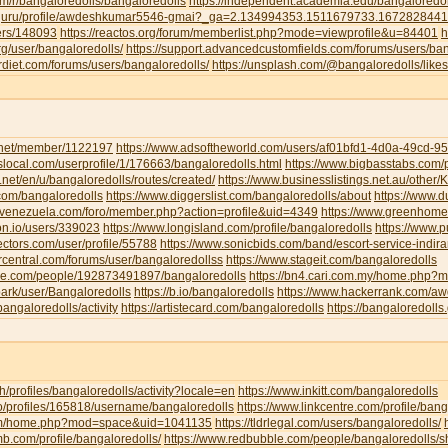
om/r/bangaloredolls/bangaloredolls
https://independent.academia.edu/bangaloredol
ud.guru/profile/awdeshkumar5546-gmai?_ga=2.134994353.1511679733.16728284
sers/148093
https://reactos.org/forum/memberlist.php?mode=viewprofile&u=84401
h
g/user/bangaloredolls/
https://support.advancedcustomfields.com/forums/users/ban
rdiet.com/forums/users/bangaloredolls/
https://unsplash.com/@bangaloredolls/likes
y.net/member/1122197
https://www.adsoftheworld.com/users/af01bfd1-4d0a-49cd-
local.com/userprofile/1/176663/bangaloredolls.html
https://www.bigbasstabs.com/p
net/en/u/bangaloredolls/routes/created/
https://www.businesslistings.net.au/other
.com/bangaloredolls
https://www.diggerslist.com/bangaloredolls/about
https://www.
devenezuela.com/foro/member.php?action=profile&uid=4349
https://www.greenhome
on.io/users/339023
https://www.longisland.com/profile/bangaloredolls
https://www.
ectors.com/user/profile/55788
https://www.sonicbids.com/band/escort-service-indir
rcentral.com/forums/user/bangaloredollss
https://www.stageit.com/bangaloredolls
ore.com/people/192873491897/bangaloredolls
https://bn4.cari.com.my/home.php
ark/user/Bangaloredolls
https://b.io/bangaloredolls
https://www.hackerrank.com/
bangaloredolls/activity
https://artistecard.com/bangaloredolls
https://bangaloredolls.
.ch/profiles/bangaloredolls/activity?locale=en
https://www.inkitt.com/bangaloredolls
io/profiles/165818/username/bangaloredolls
https://www.linkcentre.com/profile/bang
.com/home.php?mod=space&uid=1041135
https://tldrlegal.com/users/bangaloredolls/
b.com/profile/bangaloredolls/
https://www.redbubble.com/people/bangaloredolls/