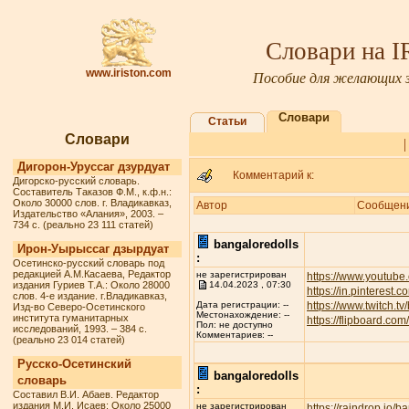
Словари на 
www.iriston.com
Пособие для желающих з
Словари
Статьи
Словари
Дигорон-Уруссаг дзурдуат
Комментарий к:
Дигорско-русский словарь.
Составитель Таказов Ф.М., к.ф.н.:
Около 30000 слов. г. Владикавказ,
Автор
Сообщен
Издательство «Алания», 2003. –
734 с. (реально 23 111 статей)
bangaloredolls
Ирон-Уырыссаг дзырдуат
:
Осетинско-русский словарь под
редакцией А.М.Касаева, Редактор
не зарегистрирован
https://www.youtube
издания Гуриев Т.А.: Около 28000
14.04.2023 , 07:30
https://in.pinterest.
слов. 4-е издание. г.Владикавказ,
https://www.twitch.t
Дата регистрации: --
Изд-во Северо-Осетинского
Местонахождение: --
института гуманитарных
https://flipboard.c
Пол: не доступно
исследований, 1993. – 384 с.
Комментариев: --
(реально 23 014 статей)
Русско-Осетинский
bangaloredolls
словарь
:
Составил В.И. Абаев. Редактор
издания М.И. Исаев: Около 25000
не зарегистрирован
https://raindrop.io/