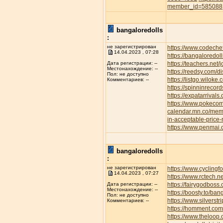
member_id=585088
bangaloredolls
:
не зарегистрирован
https://www.codeche
14.04.2023 , 07:28
https://bangaloredoll
https://teachers.net/
Дата регистрации: --
Местонахождение: --
https://reedsy.com/d
Пол: не доступно
https://listgo.wiloke
Комментариев: --
https://spinninrecor
https://expatarrival
https://www.pokec
calendar.mn.co/me
in-acceptable-price
https://www.penmai
bangaloredolls
:
не зарегистрирован
https://www.cyclin
14.04.2023 , 07:27
https://www.rctech.
https://fairygodboss
Дата регистрации: --
Местонахождение: --
https://boosty.to/b
Пол: не доступно
https://www.silvers
Комментариев: --
https://homment.
https://www.theloop