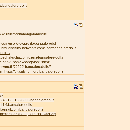
s/bangalore-dolls
w.wishlistr.com/bangaloredolls
e.com/user/viewprofile/bangaloredol
unity.teltonika-networks.com/user/bangaloredolls
edolls/
w.pechakucha.com/users/bangalore-dolls
ofile.php?uname=bangalore7hkhz
e.tv/profil/72522-bangaloredolls/?
=en
https://git.calyrium.org/bangaloredolls
isx
58.246.129.158:3006/bangaloredolls
.214.6/bangaloredolls
rokenrail.com/bangaloredolls
com/members/bangalore-dolls/activity