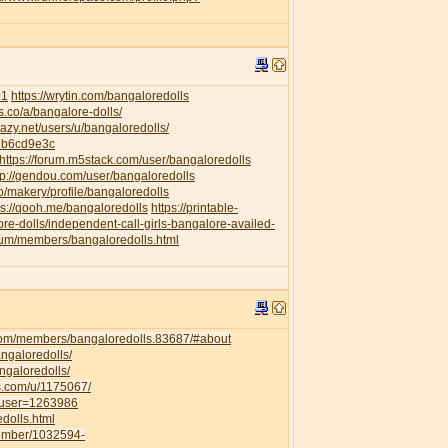
91
https://wrytin.com/bangaloredolls
es.co/a/bangalore-dolls/
elazy.net/users/u/bangaloredolls/
db6cd9e3c
https://forum.m5stack.com/user/bangaloredolls
tp://gendou.com/user/bangaloredolls
o/makery/profile/bangaloredolls
ps://qooh.me/bangaloredolls
https://printable-
re-dolls/independent-call-girls-bangalore-availed-
orum/members/bangaloredolls.html
com/members/bangaloredolls.83687/#about
angaloredolls/
ngaloredolls/
ss.com/u/1175067/
owuser=1263986
dolls.html
member/1032594-