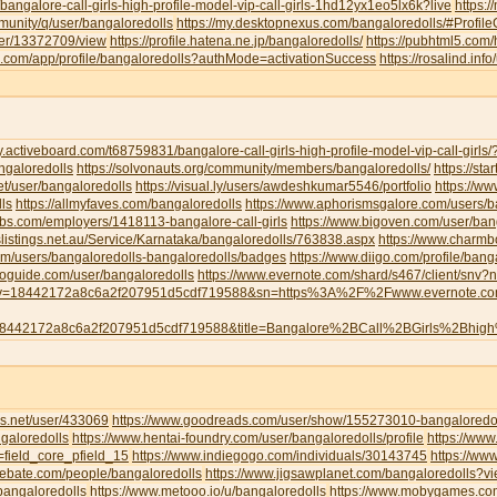
/bangalore-call-girls-high-profile-model-vip-call-girls-1hd12yx1eo5lx6k?live
https:
munity/q/user/bangaloredolls
https://my.desktopnexus.com/bangaloredolls/#Profi
user/13372709/view
https://profile.hatena.ne.jp/bangaloredolls/
https://pubhtml5.com
eau.com/app/profile/bangaloredolls?authMode=activationSuccess
https://rosalind.inf
y.activeboard.com/t68759831/bangalore-call-girls-high-profile-model-vip-call-girl
angaloredolls
https://solvonauts.org/community/members/bangaloredolls/
https://st
net/user/bangaloredolls
https://visual.ly/users/awdeshkumar5546/portfolio
https://w
ls
https://allmyfaves.com/bangaloredolls
https://www.aphorismsgalore.com/users/b
jobs.com/employers/1418113-bangalore-call-girls
https://www.bigoven.com/user/ban
slistings.net.au/Service/Karnataka/bangaloredolls/763838.aspx
https://www.charm
com/users/bangaloredolls-bangaloredolls/badges
https://www.diigo.com/profile/bang
toguide.com/user/bangaloredolls
https://www.evernote.com/shard/s467/client/snv
y=18442172a8c6a2f207951d5cdf719588&sn=https%3A%2F%2Fwww.evernote.
8442172a8c6a2f207951d5cdf719588&title=Bangalore%2BCall%2BGirls%2Bhig
s.net/user/433069
https://www.goodreads.com/user/show/155273010-bangaloredol
galoredolls
https://www.hentai-foundry.com/user/bangaloredolls/profile
https://www
=field_core_pfield_15
https://www.indiegogo.com/individuals/30143745
https://www
debate.com/people/bangaloredolls
https://www.jigsawplanet.com/bangaloredolls?
bangaloredolls
https://www.metooo.io/u/bangaloredolls
https://www.mobygames.com