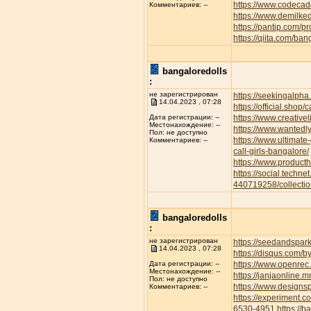
https://www.codecad
Комментариев: --
https://www.demilke
https://pantip.com/p
https://qiita.com/ban
bangaloredolls
:
не зарегистрирован
https://seekingalp
14.04.2023 , 07:28
https://official.shop/
https://www.creative
Дата регистрации: --
Местонахождение: --
https://www.wantedl
Пол: не доступно
https://www.ultimate
Комментариев: --
call-girls-bangalore/
https://www.product
https://social.techne
440719258/collectio
bangaloredolls
:
не зарегистрирован
https://seedandspar
14.04.2023 , 07:28
https://disqus.com/b
https://www.openrec.
Дата регистрации: --
Местонахождение: --
https://janjaonline
Пол: не доступно
https://www.designs
Комментариев: --
https://experiment.
6530-4951
https://b