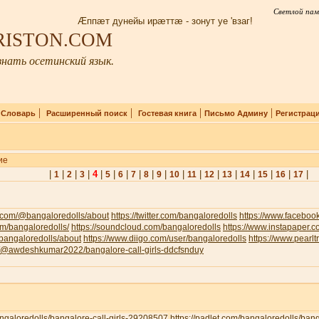
Светлой пам
Æппæт дунейы ирæттæ - зонут уе 'взаг!
IRISTON.COM
нать осетинский язык.
|
|
|
|
|
Словарь
Расширенный поиск
Гостевая книга
Письмо Админу
Регистрац
ие
|
|
|
|
4
|
|
|
|
|
|
|
|
|
|
|
|
|
|
1
2
3
5
6
7
8
9
10
11
12
13
14
15
16
17
.com/@bangaloredolls/about
https://twitter.com/bangaloredolls
https://www.facebo
com/bangaloredolls/
https://soundcloud.com/bangaloredolls
https://www.instapaper.
v/bangaloredolls/about
https://www.diigo.com/user/bangaloredolls
https://www.pearl
om/@awdeshkumar2022/bangalore-call-girls-ddcfsnduy
bangaloredolls/bangalore-call-girls-29208507
https://padlet.com/bangaloredolls/ban