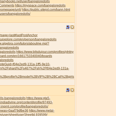
//manybooks.net/user/bangaloredolls
leComments
https://myspace.com/bangaloredolls
/homepage/unll/
https://public.sitejot.com/bann.html
o/users/bangaloredolls/
s/?page=last#lastPostAnchor
artupxplore.com/en/person/bangaloredolls
ww.algebra.com/tutors/aboutme.mpl?
angaloredolls
galoredolls
https://www.bitsdujour.com/profiles/yIntny
board.com/en/1661753340040/boards
aloredolls
?noteGuid=f04e2ed9-131a-1ff5-9e10-
com%2Fshard%2Fs467%2Fsh%2Ff04e2ed9-131a-
h%2Bprofile%2Bmodel%2BVIP%2B%2BCall%2Bgirls
ls-bangaloredolls
https://www.gta5-
.indiadivine.org/content/profile/97493-
.inprnt.com/profile/bangaloredolls/
viewas=0aaf79dfbe36
https://www.metal-
/user/sheet/userSheetId,939599/