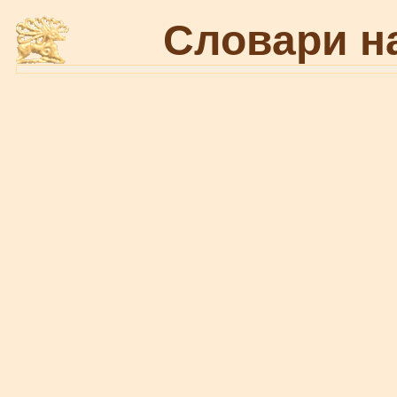
Словари н