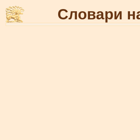
Словари н