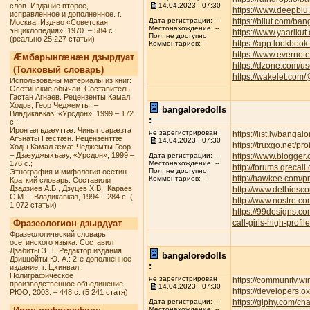
слов. Издание второе,
14.04.2023 , 07:30
https://www.deepbl
исправленное и дополненное. г.
https://biiut.com/ban
Дата регистрации: --
Москва, Изд-во «Советская
Местонахождение: --
энциклопедия», 1970. – 584 с.
https://www.yaarikut
Пол: не доступно
(реально 25 227 статьи)
https://app.lookbook
Комментариев: --
https://www.everno
Æмбарынгæнæн дзырдуат
https://dzone.com/u
(Толковый словарь)
https://wakelet.com
Использованы материалы из книг:
Осетинские обычаи. Составитель
Гастан Агнаев. Рецензенты Камал
Ходов, Геор Чеджемты. –
bangaloredolls
Владикавказ, «Урсдон», 1999 – 172
:
с.;
Ирон æгъдæуттæ. Чиныг сарæзта
не зарегистрирован
https://list.ly/bangalo
Агънаты Гæстæн. Рецензенттæ
14.04.2023 , 07:30
https://truxgo.net/pr
Ходы Камал æмæ Чеджемты Геор.
– Дзæуджыхъæу, «Урсдон», 1999 –
https://www.blogge
Дата регистрации: --
176 с.;
Местонахождение: --
http://forums.qreca
Пол: не доступно
Этнография и мифология осетин.
http://hawkee.com/pr
Комментариев: --
Краткий словарь. Составили
Дзадзиев А.Б., Дзуцев Х.В., Караев
http://www.delhiesc
С.М. – Владикавказ, 1994 – 284 с. (
http://www.nostre.c
1 072 статьи)
https://99designs.c
Фразеологион дзырдуат
call-girls-high-profi
Фразеологический словарь
осетинского языка. Составил
Дзабиты З. Т. Редактор издания
bangaloredolls
Дзиццойты Ю. А.: 2-е дополненное
:
издание. г. Цхинвал,
Полиграфическое
не зарегистрирован
https://community.w
производственное объединение
14.04.2023 , 07:30
https://developers.o
РЮО, 2003. – 448 с. (5 241 статя)
https://giphy.com/ch
Дата регистрации: --
Местонахождение: --