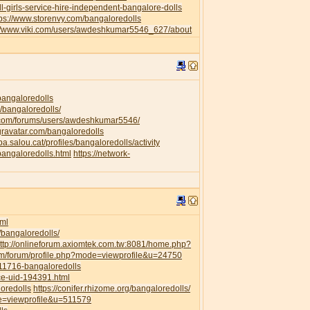
l-girls-service-hire-independent-bangalore-dolls
tps://www.storenvy.com/bangaloredolls
://www.viki.com/users/awdeshkumar5546_627/about
/bangaloredolls
/bangaloredolls/
.com/forums/users/awdeshkumar5546/
.gravatar.com/bangaloredolls
ipa.salou.cat/profiles/bangaloredolls/activity
bangaloredolls.html
https://network-
ml
/bangaloredolls/
ttp://onlineforum.axiomtek.com.tw:8081/home.php?
om/forum/profile.php?mode=viewprofile&u=24750
111716-bangaloredolls
ce-uid-194391.html
loredolls
https://conifer.rhizome.org/bangaloredolls/
de=viewprofile&u=511579