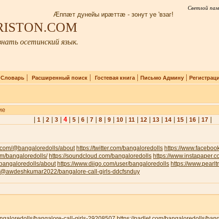
Светлой пам
Æппæт дунейы ирæттæ - зонут уе 'взаг!
IRISTON.COM
нать осетинский язык.
|
|
|
|
|
Словарь
Расширенный поиск
Гостевая книга
Письмо Админу
Регистрац
ие
|
|
|
|
4
|
|
|
|
|
|
|
|
|
|
|
|
|
|
1
2
3
5
6
7
8
9
10
11
12
13
14
15
16
17
.com/@bangaloredolls/about
https://twitter.com/bangaloredolls
https://www.facebo
com/bangaloredolls/
https://soundcloud.com/bangaloredolls
https://www.instapaper.
v/bangaloredolls/about
https://www.diigo.com/user/bangaloredolls
https://www.pearl
om/@awdeshkumar2022/bangalore-call-girls-ddcfsnduy
bangaloredolls/bangalore-call-girls-29208507
https://padlet.com/bangaloredolls/ban