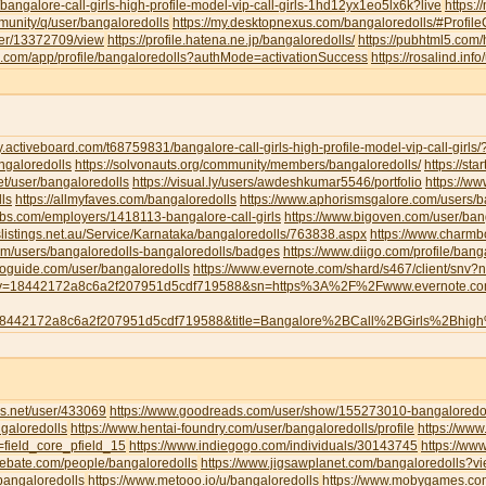
/bangalore-call-girls-high-profile-model-vip-call-girls-1hd12yx1eo5lx6k?live
https:
munity/q/user/bangaloredolls
https://my.desktopnexus.com/bangaloredolls/#Profi
user/13372709/view
https://profile.hatena.ne.jp/bangaloredolls/
https://pubhtml5.com
eau.com/app/profile/bangaloredolls?authMode=activationSuccess
https://rosalind.inf
y.activeboard.com/t68759831/bangalore-call-girls-high-profile-model-vip-call-girl
angaloredolls
https://solvonauts.org/community/members/bangaloredolls/
https://st
net/user/bangaloredolls
https://visual.ly/users/awdeshkumar5546/portfolio
https://w
ls
https://allmyfaves.com/bangaloredolls
https://www.aphorismsgalore.com/users/b
jobs.com/employers/1418113-bangalore-call-girls
https://www.bigoven.com/user/ban
slistings.net.au/Service/Karnataka/bangaloredolls/763838.aspx
https://www.charm
com/users/bangaloredolls-bangaloredolls/badges
https://www.diigo.com/profile/bang
toguide.com/user/bangaloredolls
https://www.evernote.com/shard/s467/client/snv
y=18442172a8c6a2f207951d5cdf719588&sn=https%3A%2F%2Fwww.evernote.
8442172a8c6a2f207951d5cdf719588&title=Bangalore%2BCall%2BGirls%2Bhig
s.net/user/433069
https://www.goodreads.com/user/show/155273010-bangaloredol
galoredolls
https://www.hentai-foundry.com/user/bangaloredolls/profile
https://www
=field_core_pfield_15
https://www.indiegogo.com/individuals/30143745
https://www
debate.com/people/bangaloredolls
https://www.jigsawplanet.com/bangaloredolls?
bangaloredolls
https://www.metooo.io/u/bangaloredolls
https://www.mobygames.com