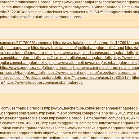
emy.com/profiles/bangaloredolls
https://www.elephantjournal.com/profile/bangalore
d.com/author/bangaloredolls/
https://my.archdaily.com/us/@bangaloredolls
https://
rofile/7372382#topics
https://stackoverflow.com/users/19868252/bangaloredolls
htt
galoredolls
https://au.blurb.com/user/bangaloredol
ha.com/user/57176036/comments
https://www.halaltrip.com/user/profile/127691/banga
call-girls-bangalore
https://www.kickstarter.com/profile/bangaloredolls/about
https:/
live.com/student/bangalore-dolls
https://www.magcloud.com/user/bangaloredolls
ht
y.com/id/bangalore_dolls
https://ccm.net/profile/user/bangaloredolls
https://www.co
-guitar.com/u/bangaloredollss
https://www.albumoftheyear.org/user/bangaloredolls/
https://www.geogebra.org/u/bangaloredolls
https://www.minecraftforum.net/membe
hunt.com/@bangalore_dolls
https://www.ancient-origins.net/users/bangaloredollss
t.microsoft.com/Profile/bangaloredolls
https://foursquare.com/user/1398318174
htt
ns/
https://www.sitejabber.com/users/bangalored1
k.com/user/bangaloredolls
https://www.teachertube.com/user/channel/bangaloredol
y/bangaloredolls/about/
https://forum.epicbrowser.com/profile.php?id=20415
https:/
tv/user/bangaloredolls/about
https://bangaloredolls.amebaownd.com/posts/40957
.mn.co/members/14900391
https://ourblogginglife.com/community/profile/bangaloredo
piration.com/bangaloredolls/saves/
https://www.domestika.org/en/bangaloredolls
ht
com/users/bbangaloredolls
https://wallhaven.cc/user/bangaloredolls
https://imageev
angalore-call-girls-service-for-getting-incall-and-outc-1.bangaloredolls.repl.co/
http