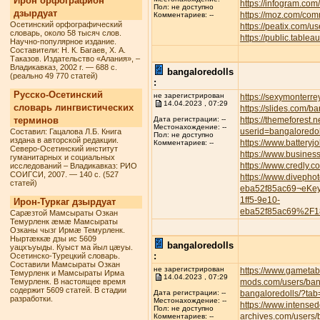
Ирон орфографион
https://infogram.com
Пол: не доступно
дзырдуат
https://moz.com/com
Комментариев: --
Осетинский орфографический
https://peatix.com/
словарь, около 58 тысяч слов.
https://public.tabl
Научно-популярное издание.
Составители: Н. К. Багаев, Х. А.
Таказов. Издательство «Алания», –
Владикавказ, 2002 г. — 688 с.
bangaloredolls
(реально 49 770 статей)
:
Русско-Осетинский
не зарегистрирован
https://sexymonterre
14.04.2023 , 07:29
словарь лингвистических
https://slides.com/b
терминов
https://themeforest.
Дата регистрации: --
Местонахождение: --
userid=bangaloredol
Составил: Гацалова Л.Б. Книга
Пол: не доступно
издана в авторской редакции.
https://www.battery
Комментариев: --
Северо-Осетинский институт
https://www.busines
гуманитарных и социальных
https://www.credly.
исследований – Владикавказ: РИО
СОИГСИ, 2007. — 140 с. (527
https://www.divepho
статей)
eba52f85ac69¬eKe
1ff5-9e10-
Ирон-Туркаг дзырдуат
eba52f85ac69%2F1
Сарæзтой Мамсыраты Озкан
Темурленк æмæ Мамсыраты
Озканы чызг Ирмæ Темурленк.
Ныртæккæ дзы ис 5609
bangaloredolls
уацхъуыды. Куыст ма йыл цæуы.
:
Осетинско-Турецкий словарь.
Составили Мамсыраты Озкан
не зарегистрирован
https://www.gametab
Темурленк и Мамсыраты Ирма
14.04.2023 , 07:29
Темурленк. В настоящее время
mods.com/users/ban
содержит 5609 статей. В стадии
bangaloredolls/?tab
Дата регистрации: --
разработки.
Местонахождение: --
https://www.intense
Пол: не доступно
archives.com/users/
Комментариев: --