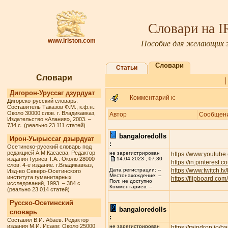
Словари на 
www.iriston.com
Пособие для желающих з
Словари
Статьи
Словари
Дигорон-Уруссаг дзурдуат
Комментарий к:
Дигорско-русский словарь.
Составитель Таказов Ф.М., к.ф.н.:
Около 30000 слов. г. Владикавказ,
Автор
Сообщен
Издательство «Алания», 2003. –
734 с. (реально 23 111 статей)
bangaloredolls
Ирон-Уырыссаг дзырдуат
:
Осетинско-русский словарь под
редакцией А.М.Касаева, Редактор
не зарегистрирован
https://www.youtube
издания Гуриев Т.А.: Около 28000
14.04.2023 , 07:30
https://in.pinterest.
слов. 4-е издание. г.Владикавказ,
https://www.twitch.t
Дата регистрации: --
Изд-во Северо-Осетинского
Местонахождение: --
института гуманитарных
https://flipboard.c
Пол: не доступно
исследований, 1993. – 384 с.
Комментариев: --
(реально 23 014 статей)
Русско-Осетинский
bangaloredolls
словарь
:
Составил В.И. Абаев. Редактор
издания М.И. Исаев: Около 25000
не зарегистрирован
https://raindrop.io/