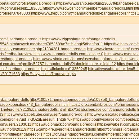
portal.com/profile/bangaloredolls
https://www.oranjo.eu/c/fun/230679/bangalore-cal
sity.com/users/id:1183631
https://www.sqwosh.com/member/bangaloredolls.html
ht
/profiles/37845033
https://www.trepup.com/@bangaloredolls-bangaloredolls/
https
.com/user/bangaloredolls
https://www.zippyshare.com/bangaloredolls
ar5546.nimbusweb.me/share/7653589/e7mfbiehgk5dbanfop11
https://twitback.com
portsdaily.com/member.php?1334281-bangaloredolls
http://www.lawrence.com/users
orts.feedback/review-https-www-bangaloredolls-com-college-0
https://www.avenza
ers/bangaloredolls/
https://www.strata.com/forums/users/bangaloredolls/
https://en
rd.com/forum/profile/52757-bangaloredolls/?tab=field_core_pfield_12
https://partic
be.so/user/bangaloredolls
https://linkmix.co/13359245
http://divyasahu.xobor.de/u5_
ts/30171633
https://kavyar.com/7raunvnpxg4s
m/bangalore-dolls
http://100531.homepagemodules.de/u109858_bangaloredolls.ht
ligado.xobor.de/u743_bangaloredolls.html
https://foro.zendalibros.com/forums/users
t.net/profile/72138/bangaloredolls.html
http://gitlab.sleepace.com/bangaloredolls
h
23
https://www.babelcube.com/user/bangalore-dolls
http://www.escalade-alsace.c
.com/profile?uid=rKlQZgE&result=1ntgb76k
https://app.bountysource.com/people/
.com/users/2103611
https://audiomack.com/bangaloredolls
https://awabest.com/spa
ru/authors/20119
https://camp-fire.jp/profile/bangaloredolls
https://commiss.io/banga
com/profile/bangaloredolls
https://forum.singaporeexpats.com/memberlist.php?mo