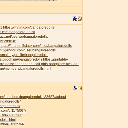
91
https://wrytin.com/bangaloredolls
es.co/a/bangalore-dolls/
elazy.net/users/u/bangaloredolls/
db6cd9e3c
https://forum.m5stack.com/user/bangaloredolls
tp://gendou.com/user/bangaloredolls
o/makery/profile/bangaloredolls
ps://qooh.me/bangaloredolls
https://printable-
re-dolls/independent-call-girls-bangalore-availed-
orum/members/bangaloredolls.html
com/members/bangaloredolls.83687/#about
angaloredolls/
ngaloredolls/
ss.com/u/1175067/
owuser=1263986
dolls.html
member/1032594-