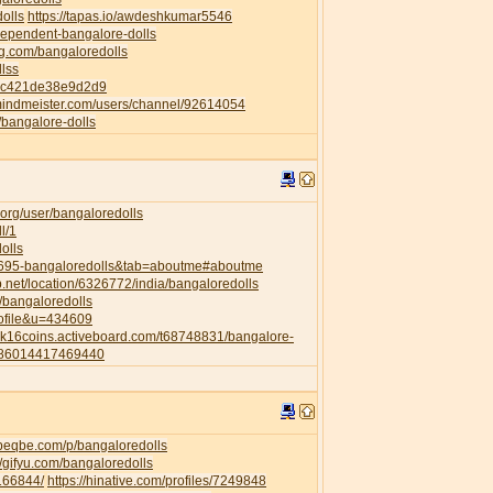
dolls
https://tapas.io/awdeshkumar5546
ndependent-bangalore-dolls
ng.com/bangaloredolls
llss
82c421de38e9d2d9
mindmeister.com/users/channel/92614054
p/bangalore-dolls
org/user/bangaloredolls
l/1
olls
35695-bangaloredolls&tab=aboutme#aboutme
.net/location/6326772/india/bangaloredolls
l/bangaloredolls
rofile&u=434609
a2k16coins.activeboard.com/t68748831/bangalore-
6286014417469440
.beqbe.com/p/bangaloredolls
//gifyu.com/bangaloredolls
/166844/
https://hinative.com/profiles/7249848