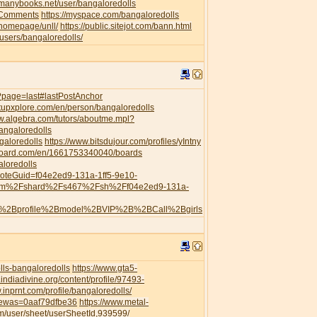
//manybooks.net/user/bangaloredolls
leComments
https://myspace.com/bangaloredolls
/homepage/unll/
https://public.sitejot.com/bann.html
o/users/bangaloredolls/
s/?page=last#lastPostAnchor
artupxplore.com/en/person/bangaloredolls
ww.algebra.com/tutors/aboutme.mpl?
angaloredolls
galoredolls
https://www.bitsdujour.com/profiles/yIntny
board.com/en/1661753340040/boards
aloredolls
?noteGuid=f04e2ed9-131a-1ff5-9e10-
com%2Fshard%2Fs467%2Fsh%2Ff04e2ed9-131a-
h%2Bprofile%2Bmodel%2BVIP%2B%2BCall%2Bgirls
ls-bangaloredolls
https://www.gta5-
.indiadivine.org/content/profile/97493-
.inprnt.com/profile/bangaloredolls/
viewas=0aaf79dfbe36
https://www.metal-
/user/sheet/userSheetId,939599/