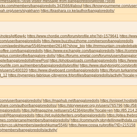
tormessage/875698-visitor-message-from-bangaloredolls#post875698
jocks.com/members/bangaloredolls.343566/#about
https://knowyourmeme.com/user
noah.org/users/siyakhann
https://biashara.co.ke/author/bangaloredolls/
m/notes/jqf6qw4c
https://www.chordie.com/forum/profile.php?id=1579641
https://ww
ce.com/user/bangaloredolls
https://www.buzzbuzzhome.com/person/bangaloredolls
iva.com/awdeshkumar5546/member/26146?show_bio
http://mrmountain.createdebat
offee.com/bangaloredolls
https://www.exchangle.com/bangaloredolls
https://comm
ngplus.com/profile/bangalore-dolls/
https://forums.xmetal.com/forums/users/bangalor
eople/bangaloredolls#newPost
https://photouploads.com/bangaloredolls
https://ww
yourlife.com.au/members/bangaloredolls/profile/
https://www.studytonight.com/pr
om/users/1400320
https://www.diveboard.com/bangaloredolls
https://forum.turkanim
ld_12
https://synergies-fabrique-citoyenne.fr/profiles/bangaloredolls/activity?locale
i.com/user/bangaloredolls/
https://maphub.net/bangaloredolls
https://snippet.host/qit
share.com/author/bangaloredollss/
https://storyweaver.org.in/users/765796
http://
angaloredolls
https://gifmagazine.net/users/142364/profile?locale=en
http://85.214
.host/@bangaloredolls
https://git.guildofwriters.org/bangaloredolls
https://gitea.theb
hemes.com/arcane/members/bangaloredolls/
https://community.storytellingwithdata.
directory.co.uk/members/awdeshkumar5546/
https://www.cossa.ru/profile/?ID=215158
org/members/bangaloredolls/activity/