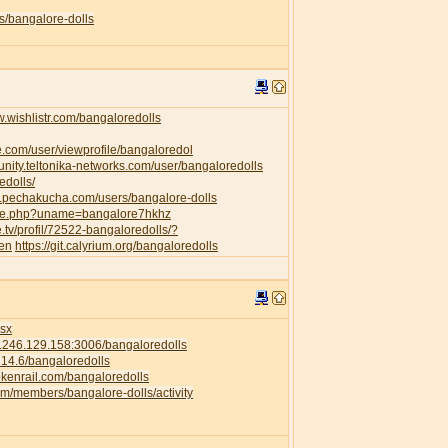
s/bangalore-dolls
w.wishlistr.com/bangaloredolls
e.com/user/viewprofile/bangaloredol
unity.teltonika-networks.com/user/bangaloredolls
edolls/
w.pechakucha.com/users/bangalore-dolls
ofile.php?uname=bangalore7hkhz
e.tv/profil/72522-bangaloredolls/?
=en
https://git.calyrium.org/bangaloredolls
isx
58.246.129.158:3006/bangaloredolls
.214.6/bangaloredolls
rokenrail.com/bangaloredolls
com/members/bangalore-dolls/activity