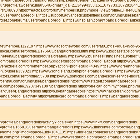
om/r/bangaloredolls/bangaloredolls
https://independent.academia.edu/bangaloredol
ud.guru/profile/awdeshkumar5546-gmai?_ga=2.134994353.1511679733.16728284
sers/148093
https://reactos.org/forum/memberlist.php?mode=viewprofile&u=84401
h
g/user/bangaloredolls/
https://support.advancedcustomfields.com/forums/users/ban
rdiet.com/forums/users/bangaloredolls/
https://unsplash.com/@bangaloredolls/likes
y.net/member/1122197
https://www.adsoftheworld.com/users/af01bfd1-4d0a-49cd-
local.com/userprofile/1/176663/bangaloredolls.html
https://www.bigbasstabs.com/p
net/en/u/bangaloredolls/routes/created/
https://www.businesslistings.net.au/other
.com/bangaloredolls
https://www.diggerslist.com/bangaloredolls/about
https://www.
devenezuela.com/foro/member.php?action=profile&uid=4349
https://www.greenhome
on.io/users/339023
https://www.longisland.com/profile/bangaloredolls
https://www.
ectors.com/user/profile/55788
https://www.sonicbids.com/band/escort-service-indir
rcentral.com/forums/user/bangaloredollss
https://www.stageit.com/bangaloredolls
ore.com/people/192873491897/bangaloredolls
https://bn4.cari.com.my/home.php
ark/user/Bangaloredolls
https://b.io/bangaloredolls
https://www.hackerrank.com/
bangaloredolls/activity
https://artistecard.com/bangaloredolls
https://bangaloredolls.
.ch/profiles/bangaloredolls/activity?locale=en
https://www.inkitt.com/bangaloredolls
io/profiles/165818/username/bangaloredolls
https://www.linkcentre.com/profile/bang
.com/home.php?mod=space&uid=1041135
https://tldrlegal.com/users/bangaloredolls/
b.com/profile/bangaloredolls/
https://www.redbubble.com/people/bangaloredolls/