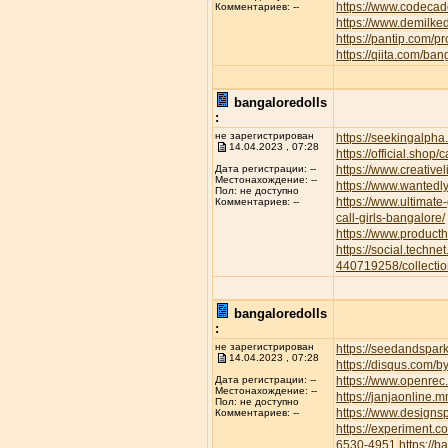
https://www.codecad
Комментариев: --
https://www.demilke
https://pantip.com/p
https://qiita.com/ban
bangaloredolls
:
не зарегистрирован
https://seekingalp
14.04.2023 , 07:28
https://official.shop/
https://www.creative
Дата регистрации: --
Местонахождение: --
https://www.wantedl
Пол: не доступно
https://www.ultimate
Комментариев: --
call-girls-bangalore/
https://www.product
https://social.techne
440719258/collectio
bangaloredolls
:
не зарегистрирован
https://seedandspar
14.04.2023 , 07:28
https://disqus.com/b
https://www.openrec.
Дата регистрации: --
Местонахождение: --
https://janjaonline
Пол: не доступно
https://www.designs
Комментариев: --
https://experiment.
6530-4951
https://b