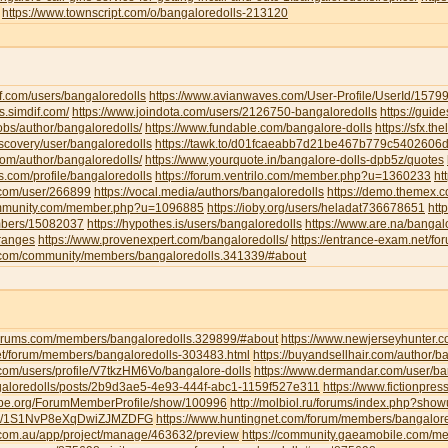
https://www.townscript.com/o/bangaloredolls-213120
f.com/users/bangaloredolls
https://www.avianwaves.com/User-Profile/UserId/1579
s.simdif.com/
https://www.joindota.com/users/2126750-bangaloredolls
https://guid
jobs/author/bangaloredolls/
https://www.fundable.com/bangalore-dolls
https://sfx.th
iscovery/user/bangaloredolls
https://tawk.to/d01fcaeabb7d21be467b779c5402606
.com/author/bangaloredolls/
https://www.yourquote.in/bangalore-dolls-dpb5z/quotes
ds.com/profile/bangaloredolls
https://forum.ventrilo.com/member.php?u=1360233
ht
s.com/user/266899
https://vocal.media/authors/bangaloredolls
https://demo.themex.c
ommunity.com/member.php?u=1096885
https://ioby.org/users/heladat736678651
htt
mbers/15082037
https://hypothes.is/users/bangaloredolls
https://www.are.na/bangalo
-ranges
https://www.provenexpert.com/bangaloredolls/
https://entrance-exam.net/f
.com/community/members/bangaloredolls.341339/#about
gforums.com/members/bangaloredolls.329899/#about
https://www.newjerseyhunter.
net/forum/members/bangaloredolls-303483.html
https://buyandsellhair.com/author/b
.com/users/profile/V7tkzHM6Vo/bangalore-dolls
https://www.dermandar.com/user/ba
angaloredolls/posts/2b9d3ae5-4e93-444f-abc1-1159f527e311
https://www.fictionpre
tripe.org/ForumMemberProfile/show/100996
http://molbiol.ru/forums/index.php?sh
com/1S1NvP8eXqDwiZJMZDFG
https://www.huntingnet.com/forum/members/bangalore
.com.au/app/project/manage/463632/preview
https://community.gaeamobile.com/