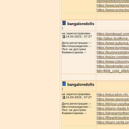
bangaloredolls/visi
https://www.lumber
https://www.project
bangaloredolls
:
не зарегистрирован
https://anotepad.co
14.04.2023 , 07:27
http://atlas.dustfor
https://www.autov
Дата регистрации: --
Местонахождение: --
https://www.buymeac
Пол: не доступно
https://businesslisti
Комментариев: --
https://paizo.com/p
https://www.colourin
https://bookmeter.c
tab=field_core_pfie
bangaloredolls
:
не зарегистрирован
https://education.ch
14.04.2023 , 07:27
https://www.seeread
https://dojour.us/u/b
Дата регистрации: --
Местонахождение: --
https://piano.masto
Пол: не доступно
https://skywarriort
Комментариев: --
https://thearticles
https://learn.centa.