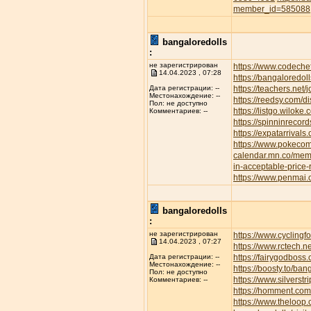
member_id=585088
bangaloredolls
:
не зарегистрирован
https://www.codeche
14.04.2023 , 07:28
https://bangaloredoll
https://teachers.net/
Дата регистрации: --
Местонахождение: --
https://reedsy.com/d
Пол: не доступно
https://listgo.wiloke
Комментариев: --
https://spinninrecor
https://expatarrival
https://www.pokec
calendar.mn.co/me
in-acceptable-price
https://www.penmai
bangaloredolls
:
не зарегистрирован
https://www.cyclin
14.04.2023 , 07:27
https://www.rctech.
https://fairygodboss
Дата регистрации: --
Местонахождение: --
https://boosty.to/b
Пол: не доступно
https://www.silvers
Комментариев: --
https://homment.
https://www.theloop