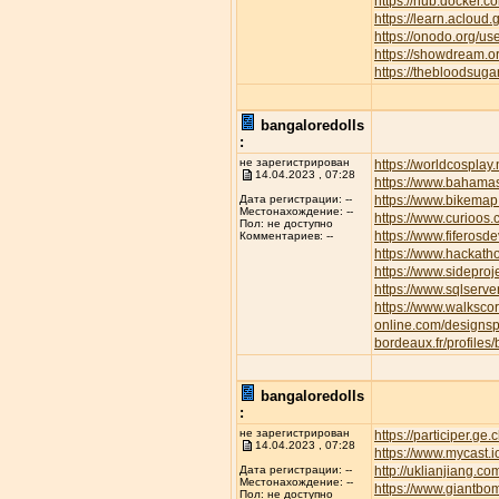
https://hub.docker.c
https://learn.aclo
https://onodo.org/u
https://showdream.or
https://thebloodsuga
bangaloredolls
:
не зарегистрирован
https://worldcospla
14.04.2023 , 07:28
https://www.bahamas
https://www.bikemap.
Дата регистрации: --
Местонахождение: --
https://www.curioos
Пол: не доступно
https://www.fiferos
Комментариев: --
https://www.hackath
https://www.sideproj
https://www.sqlserve
https://www.walksc
online.com/designsp
bordeaux.fr/profiles/
bangaloredolls
:
не зарегистрирован
https://participer.ge
14.04.2023 , 07:28
https://www.mycast.
http://uklianjiang
Дата регистрации: --
Местонахождение: --
https://www.giantbom
Пол: не доступно