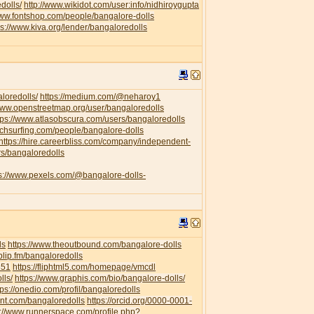
dolls/
http://www.wikidot.com/user:info/nidhiroygupta
www.fontshop.com/people/bangalore-dolls
ps://www.kiva.org/lender/bangaloredolls
loredolls/
https://medium.com/@neharoy1
/www.openstreetmap.org/user/bangaloredolls
tps://www.atlasobscura.com/users/bangaloredolls
uchsurfing.com/people/bangalore-dolls
https://hire.careerbliss.com/company/independent-
rs/bangaloredolls
ps://www.pexels.com/@bangalore-dolls-
ls
https://www.theoutbound.com/bangalore-dolls
/blip.fm/bangaloredolls
351
https://fliphtml5.com/homepage/vmcdl
lls/
https://www.graphis.com/bio/bangalore-dolls/
tps://onedio.com/profil/bangaloredolls
ent.com/bangaloredolls
https://orcid.org/0000-0001-
s://www.runnerspace.com/profile.php?