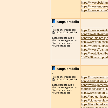
https://www.obsidian
https://www.rendero
https://www.ted.com
bangaloredolls
:
не зарегистрирован
https://www.yaarikut
14.04.2023 , 07:29
https://awdeshkum
https://forums.pros
Дата регистрации: --
Местонахождение: --
http://www.delhiesc
Пол: не доступно
https://wperp.com/us
Комментариев: --
https://www.17thsha
https://howtolive.tri
1062788.mn.co/pos
bangaloredolls
:
не зарегистрирован
https://kumparan.co
14.04.2023 , 07:29
http://handballkreis
https://www.gamesfor
Дата регистрации: --
Местонахождение: --
mod=space&uid=11
Пол: не доступно
http://www.nfomedia
Комментариев: --
https://app.geniusu
https://biomolecula.
https://doodleordie.