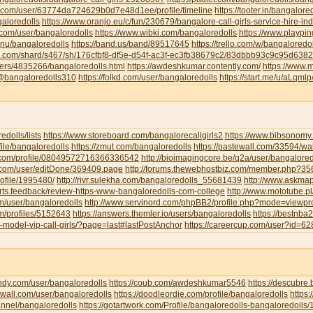
u.com/user/63774da724629b0d7e48d1ee/profile/timeline
https://tooter.in/bangalore
galoredolls
https://www.oranjo.eu/c/fun/230679/bangalore-call-girls-service-hire-i
.com/user/bangaloredolls
https://www.wibki.com/bangaloredolls
https://www.playpi
.nu/bangaloredolls
https://band.us/band/89517645
https://trello.com/w/bangaloredo
te.com/shard/s467/sh/176cfbf8-df5e-d54f-ac3f-ec3fb38679c2/83dbbb93c9c95d63
sers/4835266/bangaloredolls.html
https://awdeshkumar.contently.com/
https://www.
/@bangaloredolls310
https://folkd.com/user/bangaloredolls
https://start.me/u/aLqml
redolls/lists
https://www.storeboard.com/bangalorecallgirls2
https://www.bibsonomy.
ofile/bangaloredolls
https://zmut.com/bangaloredolls
https://pastewall.com/33594/wal
r.com/profile/08049572716366336542
http://bioimagingcore.be/q2a/user/bangalored
ll.com/user/editDone/369409.page
http://forums.thewebhostbiz.com/member.php?
ofile/1995480/
http://rivr.sulekha.com/bangaloredolls_55681439
http://www.askmap
orts.feedback/review-https-www-bangaloredolls-com-college
http://www.mototube.p
om/user/bangaloredolls
http://www.servinord.com/phpBB2/profile.php?mode=viewp
om/profiles/5152643
https://answers.themler.io/users/bangaloredolls
https://bestnb
le-model-vip-call-girls/?page=last#lastPostAnchor
https://careercup.com/user?id=
indy.com/user/bangaloredolls
https://coub.com/awdeshkumar5546
https://descubre
xwall.com/user/bangaloredolls
https://doodleordie.com/profile/bangaloredolls
https:
annel/bangaloredolls
https://gotartwork.com/Profile/bangaloredolls-bangaloredolls