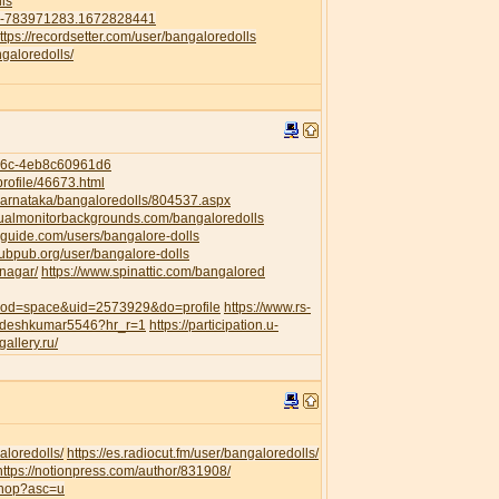
ls
41-783971283.1672828441
ttps://recordsetter.com/user/bangaloredolls
galoredolls/
956c-4eb8c60961d6
rofile/46673.html
/Karnataka/bangaloredolls/804537.aspx
dualmonitorbackgrounds.com/bangaloredolls
guide.com/users/bangalore-dolls
pubpub.org/user/bangalore-dolls
anagar/
https://www.spinattic.com/bangalored
?mod=space&uid=2573929&do=profile
https://www.rs-
awdeshkumar5546?hr_r=1
https://participation.u-
gallery.ru/
aloredolls/
https://es.radiocut.fm/user/bangaloredolls/
https://notionpress.com/author/831908/
shop?asc=u