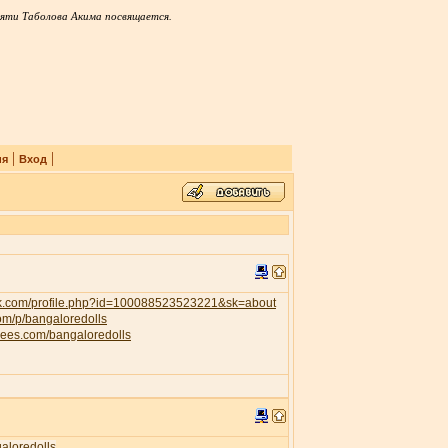
яти Таболова Акима посвящается.
|
|
ия
Вход
ok.com/profile.php?id=100088523523221&sk=about
com/p/bangaloredolls
trees.com/bangaloredolls
galoredolls