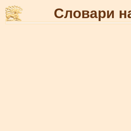
Словари н