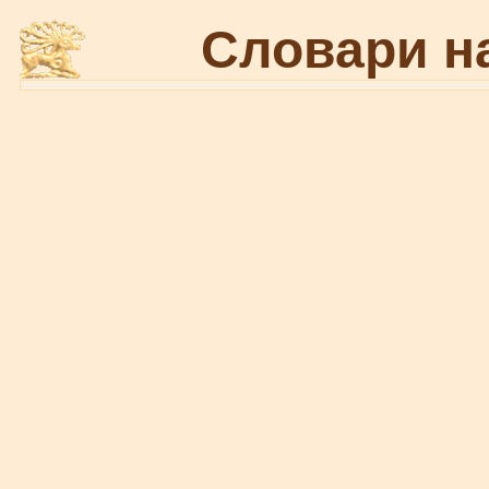
Словари н