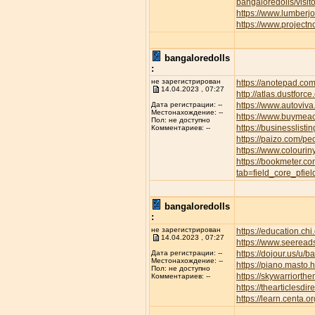
bangaloredolls/visi
https://www.lumber
https://www.project
bangaloredolls
:
не зарегистрирован
https://anotepad.co
14.04.2023 , 07:27
http://atlas.dustfor
https://www.autov
Дата регистрации: --
Местонахождение: --
https://www.buymeac
Пол: не доступно
https://businesslisti
Комментариев: --
https://paizo.com/p
https://www.colourin
https://bookmeter.c
tab=field_core_pfie
bangaloredolls
:
не зарегистрирован
https://education.ch
14.04.2023 , 07:27
https://www.seeread
https://dojour.us/u/b
Дата регистрации: --
Местонахождение: --
https://piano.masto
Пол: не доступно
https://skywarriort
Комментариев: --
https://thearticles
https://learn.centa.