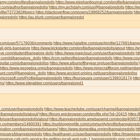
emy.com/profiles/bangaloredolls
https://www.elephantjournal.com/profile/bangalore
d.com/author/bangaloredolls/
https://my.archdaily.com/us/@bangaloredolls
https://
rofile/7372382#topics
https://stackoverflow.com/users/19868252/bangaloredolls
htt
galoredolls
https://au.blurb.com/user/bangaloredol
ha.com/user/57176036/comments
https://www.halaltrip.com/user/profile/127691/banga
call-girls-bangalore
https://www.kickstarter.com/profile/bangaloredolls/about
https:/
live.com/student/bangalore-dolls
https://www.magcloud.com/user/bangaloredolls
ht
y.com/id/bangalore_dolls
https://ccm.net/profile/user/bangaloredolls
https://www.co
-guitar.com/u/bangaloredollss
https://www.albumoftheyear.org/user/bangaloredolls/
https://www.geogebra.org/u/bangaloredolls
https://www.minecraftforum.net/membe
hunt.com/@bangalore_dolls
https://www.ancient-origins.net/users/bangaloredollss
t.microsoft.com/Profile/bangaloredolls
https://foursquare.com/user/1398318174
htt
ns/
https://www.sitejabber.com/users/bangalored1
k.com/user/bangaloredolls
https://www.teachertube.com/user/channel/bangaloredol
y/bangaloredolls/about/
https://forum.epicbrowser.com/profile.php?id=20415
https:/
tv/user/bangaloredolls/about
https://bangaloredolls.amebaownd.com/posts/40957
.mn.co/members/14900391
https://ourblogginglife.com/community/profile/bangaloredo
piration.com/bangaloredolls/saves/
https://www.domestika.org/en/bangaloredolls
ht
com/users/bbangaloredolls
https://wallhaven.cc/user/bangaloredolls
https://imageev
angalore-call-girls-service-for-getting-incall-and-outc-1.bangaloredolls.repl.co/
http