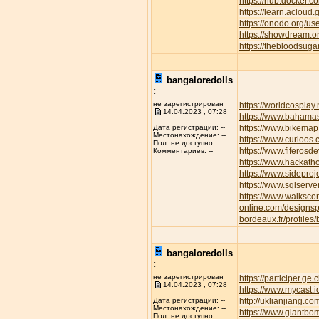
https://hub.docker.c
https://learn.aclo
https://onodo.org/u
https://showdream.or
https://thebloodsuga
bangaloredolls
:
не зарегистрирован
https://worldcospla
14.04.2023 , 07:28
https://www.bahamas
https://www.bikemap.
Дата регистрации: --
Местонахождение: --
https://www.curioos
Пол: не доступно
https://www.fiferos
Комментариев: --
https://www.hackath
https://www.sideproj
https://www.sqlserve
https://www.walksc
online.com/designsp
bordeaux.fr/profiles/
bangaloredolls
:
не зарегистрирован
https://participer.ge
14.04.2023 , 07:28
https://www.mycast.
http://uklianjiang
Дата регистрации: --
Местонахождение: --
https://www.giantbom
Пол: не доступно