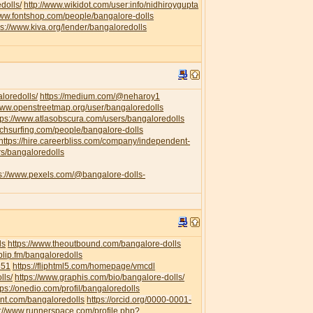
dolls/
http://www.wikidot.com/user:info/nidhiroygupta
www.fontshop.com/people/bangalore-dolls
ps://www.kiva.org/lender/bangaloredolls
loredolls/
https://medium.com/@neharoy1
/www.openstreetmap.org/user/bangaloredolls
tps://www.atlasobscura.com/users/bangaloredolls
uchsurfing.com/people/bangalore-dolls
https://hire.careerbliss.com/company/independent-
rs/bangaloredolls
ps://www.pexels.com/@bangalore-dolls-
ls
https://www.theoutbound.com/bangalore-dolls
/blip.fm/bangaloredolls
351
https://fliphtml5.com/homepage/vmcdl
lls/
https://www.graphis.com/bio/bangalore-dolls/
tps://onedio.com/profil/bangaloredolls
ent.com/bangaloredolls
https://orcid.org/0000-0001-
s://www.runnerspace.com/profile.php?