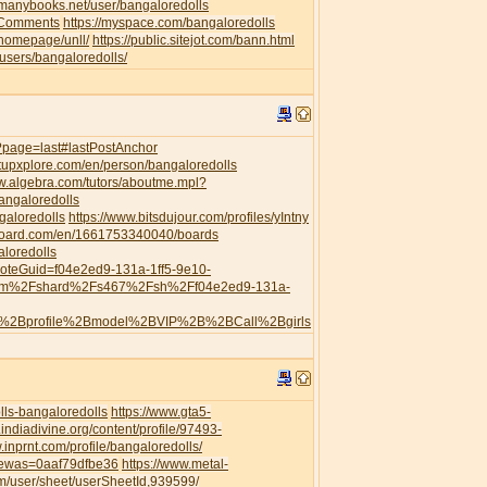
//manybooks.net/user/bangaloredolls
leComments
https://myspace.com/bangaloredolls
/homepage/unll/
https://public.sitejot.com/bann.html
o/users/bangaloredolls/
s/?page=last#lastPostAnchor
artupxplore.com/en/person/bangaloredolls
ww.algebra.com/tutors/aboutme.mpl?
angaloredolls
galoredolls
https://www.bitsdujour.com/profiles/yIntny
board.com/en/1661753340040/boards
aloredolls
?noteGuid=f04e2ed9-131a-1ff5-9e10-
com%2Fshard%2Fs467%2Fsh%2Ff04e2ed9-131a-
h%2Bprofile%2Bmodel%2BVIP%2B%2BCall%2Bgirls
ls-bangaloredolls
https://www.gta5-
.indiadivine.org/content/profile/97493-
.inprnt.com/profile/bangaloredolls/
viewas=0aaf79dfbe36
https://www.metal-
/user/sheet/userSheetId,939599/