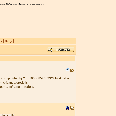
яти Таболова Акима посвящается.
|
|
ия
Вход
ok.com/profile.php?id=100088523523221&sk=about
com/p/bangaloredolls
trees.com/bangaloredolls
galoredolls