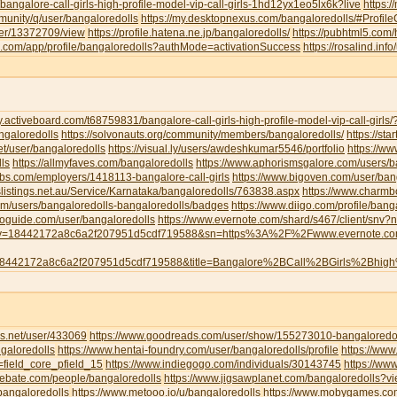
/bangalore-call-girls-high-profile-model-vip-call-girls-1hd12yx1eo5lx6k?live
https:
munity/q/user/bangaloredolls
https://my.desktopnexus.com/bangaloredolls/#Profi
user/13372709/view
https://profile.hatena.ne.jp/bangaloredolls/
https://pubhtml5.com
eau.com/app/profile/bangaloredolls?authMode=activationSuccess
https://rosalind.inf
y.activeboard.com/t68759831/bangalore-call-girls-high-profile-model-vip-call-girl
angaloredolls
https://solvonauts.org/community/members/bangaloredolls/
https://st
net/user/bangaloredolls
https://visual.ly/users/awdeshkumar5546/portfolio
https://w
ls
https://allmyfaves.com/bangaloredolls
https://www.aphorismsgalore.com/users/b
jobs.com/employers/1418113-bangalore-call-girls
https://www.bigoven.com/user/ban
slistings.net.au/Service/Karnataka/bangaloredolls/763838.aspx
https://www.charm
com/users/bangaloredolls-bangaloredolls/badges
https://www.diigo.com/profile/bang
toguide.com/user/bangaloredolls
https://www.evernote.com/shard/s467/client/snv
y=18442172a8c6a2f207951d5cdf719588&sn=https%3A%2F%2Fwww.evernote.
8442172a8c6a2f207951d5cdf719588&title=Bangalore%2BCall%2BGirls%2Bhig
s.net/user/433069
https://www.goodreads.com/user/show/155273010-bangaloredol
galoredolls
https://www.hentai-foundry.com/user/bangaloredolls/profile
https://www
=field_core_pfield_15
https://www.indiegogo.com/individuals/30143745
https://www
debate.com/people/bangaloredolls
https://www.jigsawplanet.com/bangaloredolls?
bangaloredolls
https://www.metooo.io/u/bangaloredolls
https://www.mobygames.com