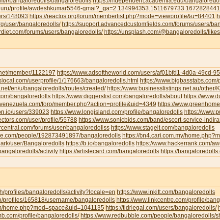
om/r/bangaloredolls/bangaloredolls
https://independent.academia.edu/bangaloredol
ud.guru/profile/awdeshkumar5546-gmai?_ga=2.134994353.1511679733.16728284
sers/148093
https://reactos.org/forum/memberlist.php?mode=viewprofile&u=84401
h
g/user/bangaloredolls/
https://support.advancedcustomfields.com/forums/users/ban
rdiet.com/forums/users/bangaloredolls/
https://unsplash.com/@bangaloredolls/likes
y.net/member/1122197
https://www.adsoftheworld.com/users/af01bfd1-4d0a-49cd-
local.com/userprofile/1/176663/bangaloredolls.html
https://www.bigbasstabs.com/p
net/en/u/bangaloredolls/routes/created/
https://www.businesslistings.net.au/other
.com/bangaloredolls
https://www.diggerslist.com/bangaloredolls/about
https://www.
devenezuela.com/foro/member.php?action=profile&uid=4349
https://www.greenhome
on.io/users/339023
https://www.longisland.com/profile/bangaloredolls
https://www.
ectors.com/user/profile/55788
https://www.sonicbids.com/band/escort-service-indir
rcentral.com/forums/user/bangaloredollss
https://www.stageit.com/bangaloredolls
ore.com/people/192873491897/bangaloredolls
https://bn4.cari.com.my/home.php
ark/user/Bangaloredolls
https://b.io/bangaloredolls
https://www.hackerrank.com/
bangaloredolls/activity
https://artistecard.com/bangaloredolls
https://bangaloredolls.
.ch/profiles/bangaloredolls/activity?locale=en
https://www.inkitt.com/bangaloredolls
io/profiles/165818/username/bangaloredolls
https://www.linkcentre.com/profile/bang
.com/home.php?mod=space&uid=1041135
https://tldrlegal.com/users/bangaloredolls/
b.com/profile/bangaloredolls/
https://www.redbubble.com/people/bangaloredolls/