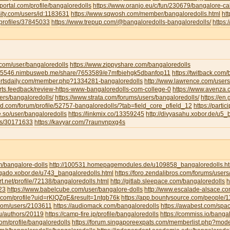
portal.com/profile/bangaloredolls
https://www.oranjo.eu/c/fun/230679/bangalore-cal
sity.com/users/id:1183631
https://www.sqwosh.com/member/bangaloredolls.html
ht
/profiles/37845033
https://www.trepup.com/@bangaloredolls-bangaloredolls/
https
.com/user/bangaloredolls
https://www.zippyshare.com/bangaloredolls
ar5546.nimbusweb.me/share/7653589/e7mfbiehgk5dbanfop11
https://twitback.com
portsdaily.com/member.php?1334281-bangaloredolls
http://www.lawrence.com/users
orts.feedback/review-https-www-bangaloredolls-com-college-0
https://www.avenza
ers/bangaloredolls/
https://www.strata.com/forums/users/bangaloredolls/
https://en
rd.com/forum/profile/52757-bangaloredolls/?tab=field_core_pfield_12
https://partic
be.so/user/bangaloredolls
https://linkmix.co/13359245
http://divyasahu.xobor.de/u5_
ts/30171633
https://kavyar.com/7raunvnpxg4s
m/bangalore-dolls
http://100531.homepagemodules.de/u109858_bangaloredolls.ht
ligado.xobor.de/u743_bangaloredolls.html
https://foro.zendalibros.com/forums/users
t.net/profile/72138/bangaloredolls.html
http://gitlab.sleepace.com/bangaloredolls
h
23
https://www.babelcube.com/user/bangalore-dolls
http://www.escalade-alsace.c
.com/profile?uid=rKlQZgE&result=1ntgb76k
https://app.bountysource.com/people/
.com/users/2103611
https://audiomack.com/bangaloredolls
https://awabest.com/spa
ru/authors/20119
https://camp-fire.jp/profile/bangaloredolls
https://commiss.io/banga
com/profile/bangaloredolls
https://forum.singaporeexpats.com/memberlist.php?mo