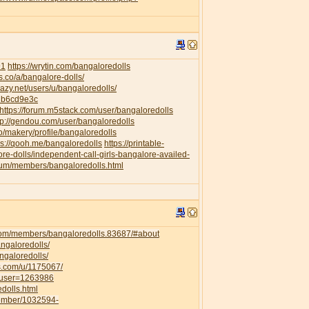
91
https://wrytin.com/bangaloredolls
es.co/a/bangalore-dolls/
elazy.net/users/u/bangaloredolls/
db6cd9e3c
https://forum.m5stack.com/user/bangaloredolls
tp://gendou.com/user/bangaloredolls
o/makery/profile/bangaloredolls
ps://qooh.me/bangaloredolls
https://printable-
re-dolls/independent-call-girls-bangalore-availed-
orum/members/bangaloredolls.html
com/members/bangaloredolls.83687/#about
angaloredolls/
ngaloredolls/
ss.com/u/1175067/
owuser=1263986
dolls.html
member/1032594-