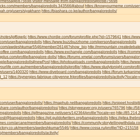
tormessage/875698-visitor-message-from-bangaloredolls#post875698
jocks.com/members/bangaloredolls.343566/#about
https://knowyourmeme.com/user
noah.org/users/siyakhann
https://biashara.co.ke/author/bangaloredolls/
m/notes/jqf6qw4c
https://www.chordie.com/forum/profile.php?id=1579641
https://ww
ce.com/user/bangaloredolls
https://www.buzzbuzzhome.com/person/bangaloredolls
iva.com/awdeshkumar5546/member/26146?show_bio
http://mrmountain.createdebat
offee.com/bangaloredolls
https://www.exchangle.com/bangaloredolls
https://comm
ngplus.com/profile/bangalore-dolls/
https://forums.xmetal.com/forums/users/bangalor
eople/bangaloredolls#newPost
https://photouploads.com/bangaloredolls
https://ww
yourlife.com.au/members/bangaloredolls/profile/
https://www.studytonight.com/pr
om/users/1400320
https://www.diveboard.com/bangaloredolls
https://forum.turkanim
ld_12
https://synergies-fabrique-citoyenne.fr/profiles/bangaloredolls/activity?locale
i.com/user/bangaloredolls/
https://maphub.net/bangaloredolls
https://snippet.host/qit
share.com/author/bangaloredollss/
https://storyweaver.org.in/users/765796
http://
angaloredolls
https://gifmagazine.net/users/142364/profile?locale=en
http://85.214
.host/@bangaloredolls
https://git.guildofwriters.org/bangaloredolls
https://gitea.theb
hemes.com/arcane/members/bangaloredolls/
https://community.storytellingwithdata.
directory.co.uk/members/awdeshkumar5546/
https://www.cossa.ru/profile/?ID=215158
org/members/bangaloredolls/activity/