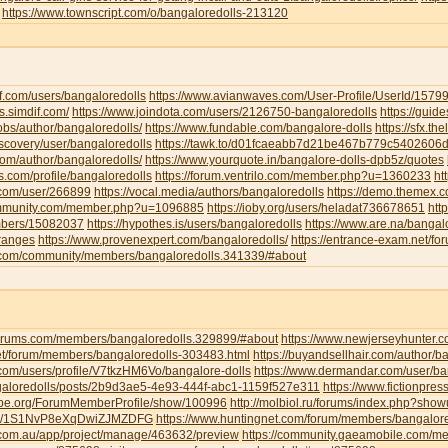
https://www.townscript.com/o/bangaloredolls-213120
f.com/users/bangaloredolls
https://www.avianwaves.com/User-Profile/UserId/1579
s.simdif.com/
https://www.joindota.com/users/2126750-bangaloredolls
https://guid
jobs/author/bangaloredolls/
https://www.fundable.com/bangalore-dolls
https://sfx.th
iscovery/user/bangaloredolls
https://tawk.to/d01fcaeabb7d21be467b779c5402606
.com/author/bangaloredolls/
https://www.yourquote.in/bangalore-dolls-dpb5z/quotes
ds.com/profile/bangaloredolls
https://forum.ventrilo.com/member.php?u=1360233
ht
s.com/user/266899
https://vocal.media/authors/bangaloredolls
https://demo.themex.c
ommunity.com/member.php?u=1096885
https://ioby.org/users/heladat736678651
htt
mbers/15082037
https://hypothes.is/users/bangaloredolls
https://www.are.na/bangalo
-ranges
https://www.provenexpert.com/bangaloredolls/
https://entrance-exam.net/f
.com/community/members/bangaloredolls.341339/#about
gforums.com/members/bangaloredolls.329899/#about
https://www.newjerseyhunter.
net/forum/members/bangaloredolls-303483.html
https://buyandsellhair.com/author/b
.com/users/profile/V7tkzHM6Vo/bangalore-dolls
https://www.dermandar.com/user/ba
angaloredolls/posts/2b9d3ae5-4e93-444f-abc1-1159f527e311
https://www.fictionpre
tripe.org/ForumMemberProfile/show/100996
http://molbiol.ru/forums/index.php?sh
com/1S1NvP8eXqDwiZJMZDFG
https://www.huntingnet.com/forum/members/bangalore
.com.au/app/project/manage/463632/preview
https://community.gaeamobile.com/