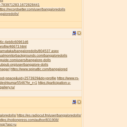
ls
41-783971283.1672828441
ttps://recordsetter.com/user/bangaloredolls
galoredolls/
956c-4eb8c60961d6
rofile/46673.html
/Karnataka/bangaloredolls/804537.aspx
dualmonitorbackgrounds.com/bangaloredolls
guide.com/users/bangalore-dolls
pubpub.org/user/bangalore-dolls
anagar/
https://www.spinattic.com/bangalored
?mod=space&uid=2573929&do=profile
https://www.rs-
awdeshkumar5546?hr_r=1
https://participation.u-
gallery.ru/
aloredolls/
https://es.radiocut.fm/user/bangaloredolls/
https://notionpress.com/author/831908/
shop?asc=u