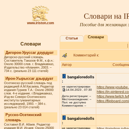
Словари на 
www.iriston.com
Пособие для желающих з
Словари
Статьи
Словари
Дигорон-Уруссаг дзурдуат
Комментарий к:
Дигорско-русский словарь.
Составитель Таказов Ф.М., к.ф.н.:
Около 30000 слов. г. Владикавказ,
Автор
Сообщен
Издательство «Алания», 2003. –
734 с. (реально 23 111 статей)
bangaloredolls
Ирон-Уырыссаг дзырдуат
:
Осетинско-русский словарь под
редакцией А.М.Касаева, Редактор
не зарегистрирован
https://www.youtube
издания Гуриев Т.А.: Около 28000
14.04.2023 , 07:30
https://in.pinterest.
слов. 4-е издание. г.Владикавказ,
https://www.twitch.t
Дата регистрации: --
Изд-во Северо-Осетинского
Местонахождение: --
института гуманитарных
https://flipboard.c
Пол: не доступно
исследований, 1993. – 384 с.
Комментариев: --
(реально 23 014 статей)
Русско-Осетинский
bangaloredolls
словарь
:
Составил В.И. Абаев. Редактор
издания М.И. Исаев: Около 25000
не зарегистрирован
https://raindrop.io/