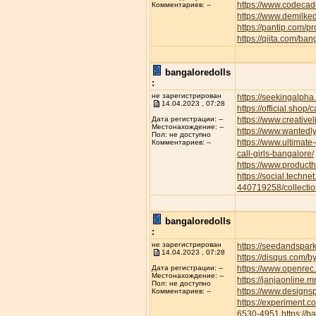
https://www.codecad
Комментариев: --
https://www.demilke
https://pantip.com/p
https://qiita.com/ban
bangaloredolls
:
не зарегистрирован
https://seekingalp
14.04.2023 , 07:28
https://official.shop/
https://www.creative
Дата регистрации: --
Местонахождение: --
https://www.wantedl
Пол: не доступно
https://www.ultimate
Комментариев: --
call-girls-bangalore/
https://www.product
https://social.techne
440719258/collectio
bangaloredolls
:
не зарегистрирован
https://seedandspar
14.04.2023 , 07:28
https://disqus.com/b
https://www.openrec.
Дата регистрации: --
Местонахождение: --
https://janjaonline
Пол: не доступно
https://www.designs
Комментариев: --
https://experiment.
6530-4951
https://b