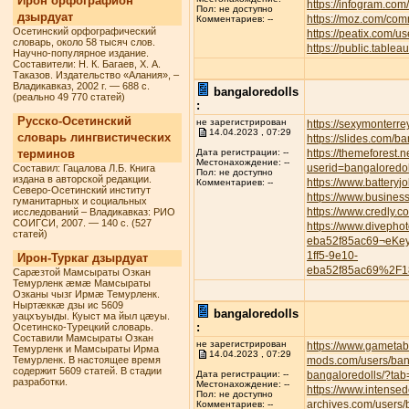
Ирон орфографион
https://infogram.com
Пол: не доступно
дзырдуат
https://moz.com/com
Комментариев: --
Осетинский орфографический
https://peatix.com/
словарь, около 58 тысяч слов.
https://public.tabl
Научно-популярное издание.
Составители: Н. К. Багаев, Х. А.
Таказов. Издательство «Алания», –
Владикавказ, 2002 г. — 688 с.
bangaloredolls
(реально 49 770 статей)
:
Русско-Осетинский
не зарегистрирован
https://sexymonterre
14.04.2023 , 07:29
словарь лингвистических
https://slides.com/b
терминов
https://themeforest.
Дата регистрации: --
Местонахождение: --
userid=bangaloredol
Составил: Гацалова Л.Б. Книга
Пол: не доступно
издана в авторской редакции.
https://www.battery
Комментариев: --
Северо-Осетинский институт
https://www.busines
гуманитарных и социальных
https://www.credly.
исследований – Владикавказ: РИО
СОИГСИ, 2007. — 140 с. (527
https://www.divepho
статей)
eba52f85ac69¬eKe
1ff5-9e10-
Ирон-Туркаг дзырдуат
eba52f85ac69%2F1
Сарæзтой Мамсыраты Озкан
Темурленк æмæ Мамсыраты
Озканы чызг Ирмæ Темурленк.
Ныртæккæ дзы ис 5609
bangaloredolls
уацхъуыды. Куыст ма йыл цæуы.
:
Осетинско-Турецкий словарь.
Составили Мамсыраты Озкан
не зарегистрирован
https://www.gametab
Темурленк и Мамсыраты Ирма
14.04.2023 , 07:29
Темурленк. В настоящее время
mods.com/users/ban
содержит 5609 статей. В стадии
bangaloredolls/?tab
Дата регистрации: --
разработки.
Местонахождение: --
https://www.intense
Пол: не доступно
archives.com/users/
Комментариев: --