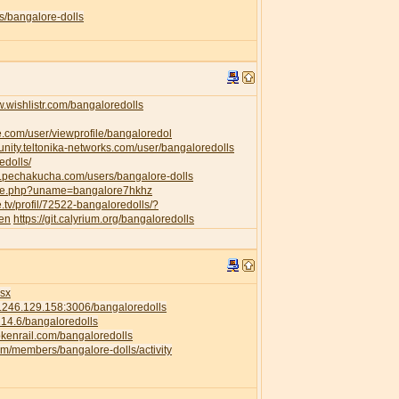
s/bangalore-dolls
w.wishlistr.com/bangaloredolls
e.com/user/viewprofile/bangaloredol
unity.teltonika-networks.com/user/bangaloredolls
edolls/
w.pechakucha.com/users/bangalore-dolls
ofile.php?uname=bangalore7hkhz
e.tv/profil/72522-bangaloredolls/?
=en
https://git.calyrium.org/bangaloredolls
isx
58.246.129.158:3006/bangaloredolls
.214.6/bangaloredolls
rokenrail.com/bangaloredolls
com/members/bangalore-dolls/activity