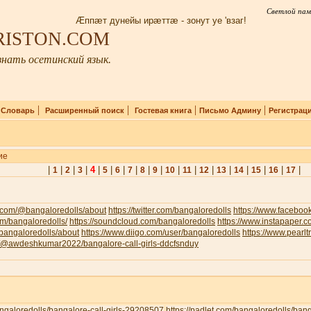
Светлой пам
Æппæт дунейы ирæттæ - зонут уе 'взаг!
IRISTON.COM
нать осетинский язык.
|
|
|
|
|
Словарь
Расширенный поиск
Гостевая книга
Письмо Админу
Регистрац
ие
|
|
|
|
4
|
|
|
|
|
|
|
|
|
|
|
|
|
|
1
2
3
5
6
7
8
9
10
11
12
13
14
15
16
17
.com/@bangaloredolls/about
https://twitter.com/bangaloredolls
https://www.facebo
com/bangaloredolls/
https://soundcloud.com/bangaloredolls
https://www.instapaper.
v/bangaloredolls/about
https://www.diigo.com/user/bangaloredolls
https://www.pearl
om/@awdeshkumar2022/bangalore-call-girls-ddcfsnduy
bangaloredolls/bangalore-call-girls-29208507
https://padlet.com/bangaloredolls/ban