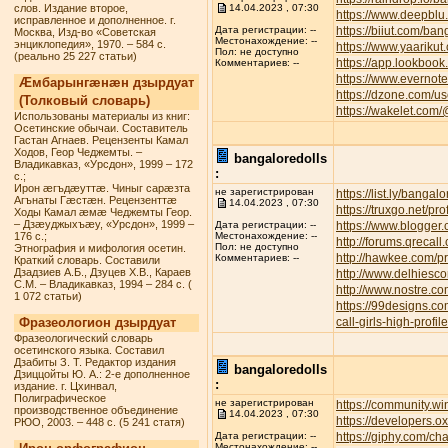
слов. Издание второе,
14.04.2023 , 07:30
https://www.deepbl
исправленное и дополненное. г.
https://biiut.com/ban
Дата регистрации: --
Москва, Изд-во «Советская
Местонахождение: --
энциклопедия», 1970. – 584 с.
https://www.yaarikut
Пол: не доступно
(реально 25 227 статьи)
https://app.lookbook
Комментариев: --
https://www.everno
Æмбарынгæнæн дзырдуат
https://dzone.com/u
(Толковый словарь)
https://wakelet.com
Использованы материалы из книг:
Осетинские обычаи. Составитель
Гастан Агнаев. Рецензенты Камал
Ходов, Геор Чеджемты. –
bangaloredolls
Владикавказ, «Урсдон», 1999 – 172
:
с.;
Ирон æгъдæуттæ. Чиныг сарæзта
не зарегистрирован
https://list.ly/bangalo
Агънаты Гæстæн. Рецензенттæ
14.04.2023 , 07:30
https://truxgo.net/pr
Ходы Камал æмæ Чеджемты Геор.
– Дзæуджыхъæу, «Урсдон», 1999 –
https://www.blogge
Дата регистрации: --
176 с.;
Местонахождение: --
http://forums.qreca
Пол: не доступно
Этнография и мифология осетин.
http://hawkee.com/pr
Комментариев: --
Краткий словарь. Составили
Дзадзиев А.Б., Дзуцев Х.В., Караев
http://www.delhiesc
С.М. – Владикавказ, 1994 – 284 с. (
http://www.nostre.c
1 072 статьи)
https://99designs.c
Фразеологион дзырдуат
call-girls-high-profi
Фразеологический словарь
осетинского языка. Составил
Дзабиты З. Т. Редактор издания
bangaloredolls
Дзиццойты Ю. А.: 2-е дополненное
:
издание. г. Цхинвал,
Полиграфическое
не зарегистрирован
https://community.w
производственное объединение
14.04.2023 , 07:30
https://developers.o
РЮО, 2003. – 448 с. (5 241 статя)
https://giphy.com/ch
Дата регистрации: --
Местонахождение: --