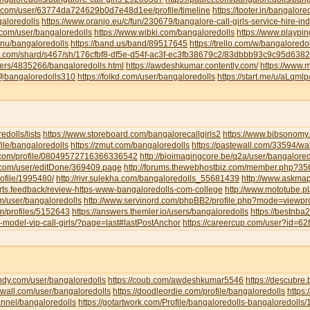
u.com/user/63774da724629b0d7e48d1ee/profile/timeline
https://tooter.in/bangalore
galoredolls
https://www.oranjo.eu/c/fun/230679/bangalore-call-girls-service-hire-i
.com/user/bangaloredolls
https://www.wibki.com/bangaloredolls
https://www.playpi
.nu/bangaloredolls
https://band.us/band/89517645
https://trello.com/w/bangaloredo
te.com/shard/s467/sh/176cfbf8-df5e-d54f-ac3f-ec3fb38679c2/83dbbb93c9c95d63
sers/4835266/bangaloredolls.html
https://awdeshkumar.contently.com/
https://www.
/@bangaloredolls310
https://folkd.com/user/bangaloredolls
https://start.me/u/aLqml
redolls/lists
https://www.storeboard.com/bangalorecallgirls2
https://www.bibsonomy.
ofile/bangaloredolls
https://zmut.com/bangaloredolls
https://pastewall.com/33594/wal
r.com/profile/08049572716366336542
http://bioimagingcore.be/q2a/user/bangalored
ll.com/user/editDone/369409.page
http://forums.thewebhostbiz.com/member.php?
ofile/1995480/
http://rivr.sulekha.com/bangaloredolls_55681439
http://www.askmap
orts.feedback/review-https-www-bangaloredolls-com-college
http://www.mototube.p
om/user/bangaloredolls
http://www.servinord.com/phpBB2/profile.php?mode=viewp
om/profiles/5152643
https://answers.themler.io/users/bangaloredolls
https://bestnb
le-model-vip-call-girls/?page=last#lastPostAnchor
https://careercup.com/user?id=
indy.com/user/bangaloredolls
https://coub.com/awdeshkumar5546
https://descubre
xwall.com/user/bangaloredolls
https://doodleordie.com/profile/bangaloredolls
https:
annel/bangaloredolls
https://gotartwork.com/Profile/bangaloredolls-bangaloredolls