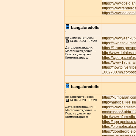
https://www.obsidian
https://www.rendero
https://www.ted.com
bangaloredolls
:
не зарегистрирован
https://www.yaarikut
14.04.2023 , 07:29
https://awdeshkum
https://forums.pros
Дата регистрации: --
Местонахождение: --
http://www.delhiesc
Пол: не доступно
https://wperp.com/us
Комментариев: --
https://www.17thsha
https://howtolive.tri
1062788.mn.co/pos
bangaloredolls
:
не зарегистрирован
https://kumparan.co
14.04.2023 , 07:29
http://handballkreis
https://www.gamesfor
Дата регистрации: --
Местонахождение: --
mod=space&uid=11
Пол: не доступно
http://www.nfomedia
Комментариев: --
https://app.geniusu
https://biomolecula.
https://doodleordie.