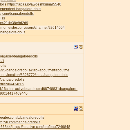
dolls
https://tapas.io/awdeshkumar5546
ndependent-bangalore-dolls
ng.com/bangaloredolls
llss
82c421de38e9d2d9
mindmeister.com/users/channel/92614054
p/bangalore-dolls
org/user/bangaloredolls
l/1
olls
35695-bangaloredolls&tab=aboutme#aboutme
.net/location/6326772/india/bangaloredolls
l/bangaloredolls
rofile&u=434609
a2k16coins.activeboard.com/t68748831/bangalore-
6286014417469440
.beqbe.com/p/bangaloredolls
//gifyu.com/bangaloredolls
/166844/
https://hinative.com/profiles/7249848