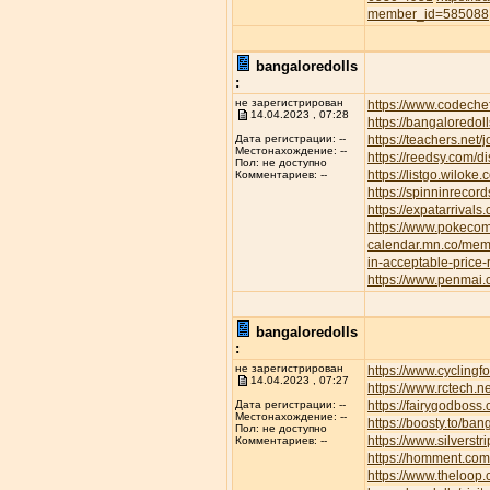
member_id=585088
bangaloredolls
:
не зарегистрирован
https://www.codeche
14.04.2023 , 07:28
https://bangaloredoll
https://teachers.net/
Дата регистрации: --
Местонахождение: --
https://reedsy.com/d
Пол: не доступно
https://listgo.wiloke
Комментариев: --
https://spinninrecor
https://expatarrival
https://www.pokec
calendar.mn.co/me
in-acceptable-price
https://www.penmai
bangaloredolls
:
не зарегистрирован
https://www.cyclin
14.04.2023 , 07:27
https://www.rctech.
https://fairygodboss
Дата регистрации: --
Местонахождение: --
https://boosty.to/b
Пол: не доступно
https://www.silvers
Комментариев: --
https://homment.
https://www.theloop