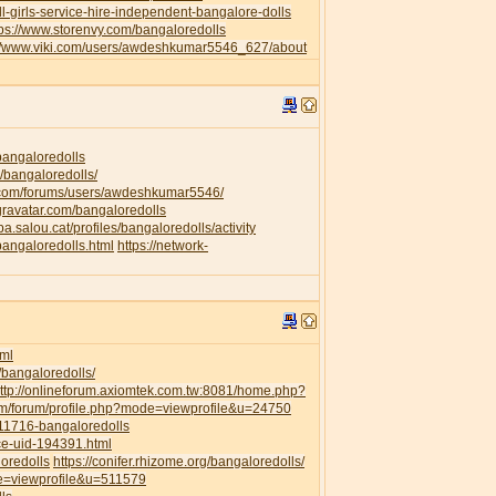
l-girls-service-hire-independent-bangalore-dolls
tps://www.storenvy.com/bangaloredolls
://www.viki.com/users/awdeshkumar5546_627/about
/bangaloredolls
/bangaloredolls/
.com/forums/users/awdeshkumar5546/
.gravatar.com/bangaloredolls
ipa.salou.cat/profiles/bangaloredolls/activity
bangaloredolls.html
https://network-
ml
/bangaloredolls/
ttp://onlineforum.axiomtek.com.tw:8081/home.php?
om/forum/profile.php?mode=viewprofile&u=24750
111716-bangaloredolls
ce-uid-194391.html
loredolls
https://conifer.rhizome.org/bangaloredolls/
de=viewprofile&u=511579