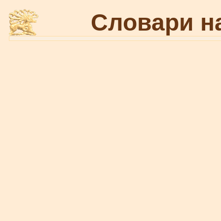
Словари н