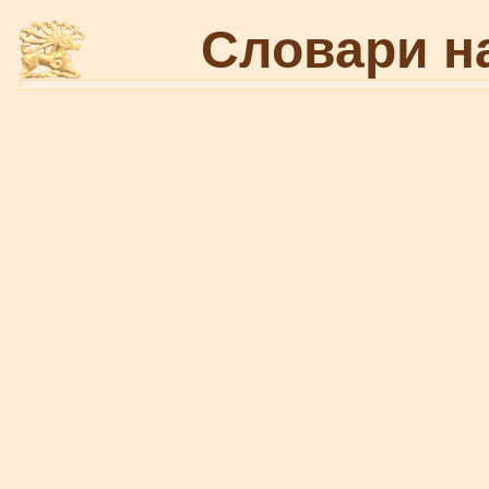
Словари н