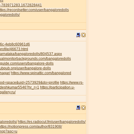
ls
41-783971283.1672828441
ttps://recordsetter.com/user/bangaloredolls
galoredolls/
956c-4eb8c60961d6
rofile/46673.html
/Karnataka/bangaloredolls/804537.aspx
dualmonitorbackgrounds.com/bangaloredolls
guide.com/users/bangalore-dolls
pubpub.org/user/bangalore-dolls
anagar/
https://www.spinattic.com/bangalored
?mod=space&uid=2573929&do=profile
https://www.rs-
awdeshkumar5546?hr_r=1
https://participation.u-
gallery.ru/
aloredolls/
https://es.radiocut.fm/user/bangaloredolls/
https://notionpress.com/author/831908/
shop?asc=u