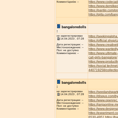
https://www.codecad
Комментариев: --
https://www.demilke
https://pantip.com/p
https://qiita.com/ban
bangaloredolls
:
не зарегистрирован
https://seekingalp
14.04.2023 , 07:28
https://official.shop/
https://www.creative
Дата регистрации: --
Местонахождение: --
https://www.wantedl
Пол: не доступно
https://www.ultimate
Комментариев: --
call-girls-bangalore/
https://www.product
https://social.techne
440719258/collectio
bangaloredolls
:
не зарегистрирован
https://seedandspar
14.04.2023 , 07:28
https://disqus.com/b
https://www.openrec.
Дата регистрации: --
Местонахождение: --
https://janjaonline
Пол: не доступно
https://www.designs
Комментариев: --
https://experiment.
6530-4951
https://b