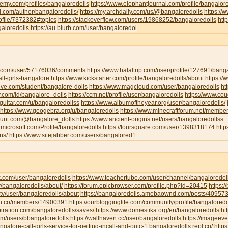
emy.com/profiles/bangaloredolls
https://www.elephantjournal.com/profile/bangalore
d.com/author/bangaloredolls/
https://my.archdaily.com/us/@bangaloredolls
https://
rofile/7372382#topics
https://stackoverflow.com/users/19868252/bangaloredolls
htt
galoredolls
https://au.blurb.com/user/bangaloredol
ha.com/user/57176036/comments
https://www.halaltrip.com/user/profile/127691/banga
call-girls-bangalore
https://www.kickstarter.com/profile/bangaloredolls/about
https:/
live.com/student/bangalore-dolls
https://www.magcloud.com/user/bangaloredolls
ht
y.com/id/bangalore_dolls
https://ccm.net/profile/user/bangaloredolls
https://www.co
-guitar.com/u/bangaloredollss
https://www.albumoftheyear.org/user/bangaloredolls/
https://www.geogebra.org/u/bangaloredolls
https://www.minecraftforum.net/membe
hunt.com/@bangalore_dolls
https://www.ancient-origins.net/users/bangaloredollss
t.microsoft.com/Profile/bangaloredolls
https://foursquare.com/user/1398318174
htt
ns/
https://www.sitejabber.com/users/bangalored1
k.com/user/bangaloredolls
https://www.teachertube.com/user/channel/bangaloredol
y/bangaloredolls/about/
https://forum.epicbrowser.com/profile.php?id=20415
https:/
tv/user/bangaloredolls/about
https://bangaloredolls.amebaownd.com/posts/40957
.mn.co/members/14900391
https://ourblogginglife.com/community/profile/bangaloredo
piration.com/bangaloredolls/saves/
https://www.domestika.org/en/bangaloredolls
ht
com/users/bbangaloredolls
https://wallhaven.cc/user/bangaloredolls
https://imageev
angalore-call-girls-service-for-getting-incall-and-outc-1.bangaloredolls.repl.co/
http