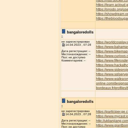
https://hub.docker.c
https://learn.aclo
https://onodo.org/u
https://showdream.or
https://thebloodsuga
bangaloredolls
:
не зарегистрирован
https://worldcospla
14.04.2023 , 07:28
https://www.bahamas
https://www.bikemap.
Дата регистрации: --
Местонахождение: --
https://www.curioos
Пол: не доступно
https://www.fiferos
Комментариев: --
https://www.hackath
https://www.sideproj
https://www.sqlserve
https://www.walksc
online.com/designsp
bordeaux.fr/profiles/
bangaloredolls
:
не зарегистрирован
https://participer.ge
14.04.2023 , 07:28
https://www.mycast.
http://uklianjiang
Дата регистрации: --
Местонахождение: --
https://www.giantbom
Пол: не доступно