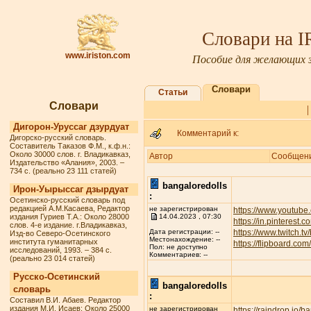
Словари на 
www.iriston.com
Пособие для желающих з
Словари
Статьи
Словари
Дигорон-Уруссаг дзурдуат
Комментарий к:
Дигорско-русский словарь.
Составитель Таказов Ф.М., к.ф.н.:
Около 30000 слов. г. Владикавказ,
Автор
Сообщен
Издательство «Алания», 2003. –
734 с. (реально 23 111 статей)
bangaloredolls
Ирон-Уырыссаг дзырдуат
:
Осетинско-русский словарь под
редакцией А.М.Касаева, Редактор
не зарегистрирован
https://www.youtube
издания Гуриев Т.А.: Около 28000
14.04.2023 , 07:30
https://in.pinterest.
слов. 4-е издание. г.Владикавказ,
https://www.twitch.t
Дата регистрации: --
Изд-во Северо-Осетинского
Местонахождение: --
института гуманитарных
https://flipboard.c
Пол: не доступно
исследований, 1993. – 384 с.
Комментариев: --
(реально 23 014 статей)
Русско-Осетинский
bangaloredolls
словарь
:
Составил В.И. Абаев. Редактор
издания М.И. Исаев: Около 25000
не зарегистрирован
https://raindrop.io/