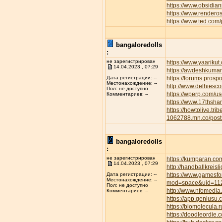
https://www.obsidian
https://www.rendero
https://www.ted.com
bangaloredolls
:
не зарегистрирован
https://www.yaarikut
14.04.2023 , 07:29
https://awdeshkum
https://forums.pros
Дата регистрации: --
Местонахождение: --
http://www.delhiesc
Пол: не доступно
https://wperp.com/us
Комментариев: --
https://www.17thsha
https://howtolive.tri
1062788.mn.co/pos
bangaloredolls
:
не зарегистрирован
https://kumparan.co
14.04.2023 , 07:29
http://handballkreis
https://www.gamesfor
Дата регистрации: --
Местонахождение: --
mod=space&uid=11
Пол: не доступно
http://www.nfomedia
Комментариев: --
https://app.geniusu
https://biomolecula.
https://doodleordie.