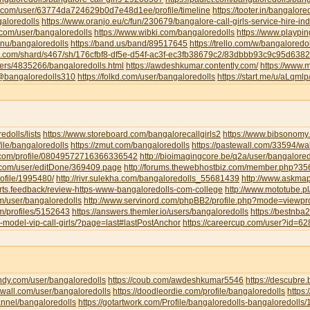
u.com/user/63774da724629b0d7e48d1ee/profile/timeline
https://tooter.in/bangalore
galoredolls
https://www.oranjo.eu/c/fun/230679/bangalore-call-girls-service-hire-i
.com/user/bangaloredolls
https://www.wibki.com/bangaloredolls
https://www.playpi
.nu/bangaloredolls
https://band.us/band/89517645
https://trello.com/w/bangaloredo
te.com/shard/s467/sh/176cfbf8-df5e-d54f-ac3f-ec3fb38679c2/83dbbb93c9c95d63
sers/4835266/bangaloredolls.html
https://awdeshkumar.contently.com/
https://www.
/@bangaloredolls310
https://folkd.com/user/bangaloredolls
https://start.me/u/aLqml
redolls/lists
https://www.storeboard.com/bangalorecallgirls2
https://www.bibsonomy.
ofile/bangaloredolls
https://zmut.com/bangaloredolls
https://pastewall.com/33594/wal
r.com/profile/08049572716366336542
http://bioimagingcore.be/q2a/user/bangalored
ll.com/user/editDone/369409.page
http://forums.thewebhostbiz.com/member.php?
ofile/1995480/
http://rivr.sulekha.com/bangaloredolls_55681439
http://www.askmap
orts.feedback/review-https-www-bangaloredolls-com-college
http://www.mototube.p
om/user/bangaloredolls
http://www.servinord.com/phpBB2/profile.php?mode=viewp
om/profiles/5152643
https://answers.themler.io/users/bangaloredolls
https://bestnb
le-model-vip-call-girls/?page=last#lastPostAnchor
https://careercup.com/user?id=
indy.com/user/bangaloredolls
https://coub.com/awdeshkumar5546
https://descubre
xwall.com/user/bangaloredolls
https://doodleordie.com/profile/bangaloredolls
https:
annel/bangaloredolls
https://gotartwork.com/Profile/bangaloredolls-bangaloredolls