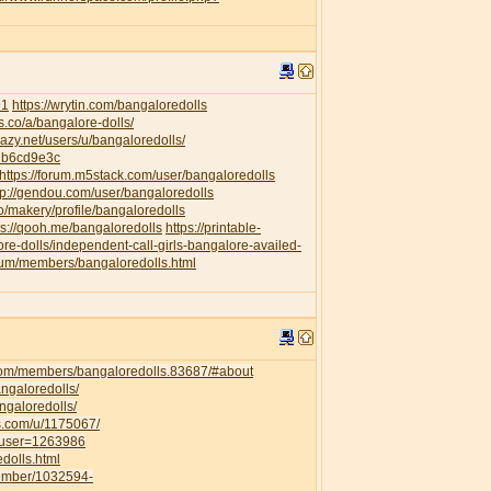
91
https://wrytin.com/bangaloredolls
es.co/a/bangalore-dolls/
elazy.net/users/u/bangaloredolls/
db6cd9e3c
https://forum.m5stack.com/user/bangaloredolls
tp://gendou.com/user/bangaloredolls
o/makery/profile/bangaloredolls
ps://qooh.me/bangaloredolls
https://printable-
re-dolls/independent-call-girls-bangalore-availed-
orum/members/bangaloredolls.html
com/members/bangaloredolls.83687/#about
angaloredolls/
ngaloredolls/
ss.com/u/1175067/
owuser=1263986
dolls.html
member/1032594-