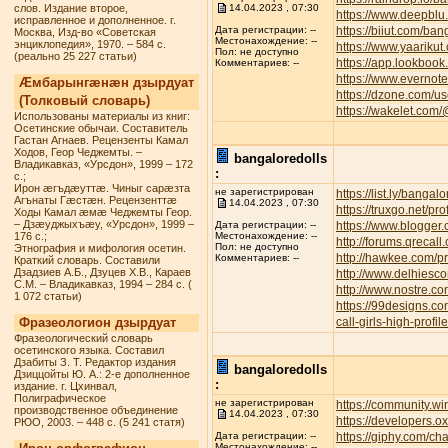
слов. Издание второе,
14.04.2023 , 07:30
https://www.deepbl
исправленное и дополненное. г.
https://biiut.com/ban
Дата регистрации: --
Москва, Изд-во «Советская
Местонахождение: --
энциклопедия», 1970. – 584 с.
https://www.yaarikut
Пол: не доступно
(реально 25 227 статьи)
https://app.lookbook
Комментариев: --
https://www.everno
Æмбарынгæнæн дзырдуат
https://dzone.com/u
(Толковый словарь)
https://wakelet.com
Использованы материалы из книг:
Осетинские обычаи. Составитель
Гастан Агнаев. Рецензенты Камал
Ходов, Геор Чеджемты. –
bangaloredolls
Владикавказ, «Урсдон», 1999 – 172
:
с.;
Ирон æгъдæуттæ. Чиныг сарæзта
не зарегистрирован
https://list.ly/bangalo
Агънаты Гæстæн. Рецензенттæ
14.04.2023 , 07:30
https://truxgo.net/pr
Ходы Камал æмæ Чеджемты Геор.
– Дзæуджыхъæу, «Урсдон», 1999 –
https://www.blogge
Дата регистрации: --
176 с.;
Местонахождение: --
http://forums.qreca
Пол: не доступно
Этнография и мифология осетин.
http://hawkee.com/pr
Комментариев: --
Краткий словарь. Составили
Дзадзиев А.Б., Дзуцев Х.В., Караев
http://www.delhiesc
С.М. – Владикавказ, 1994 – 284 с. (
http://www.nostre.c
1 072 статьи)
https://99designs.c
Фразеологион дзырдуат
call-girls-high-profi
Фразеологический словарь
осетинского языка. Составил
Дзабиты З. Т. Редактор издания
bangaloredolls
Дзиццойты Ю. А.: 2-е дополненное
:
издание. г. Цхинвал,
Полиграфическое
не зарегистрирован
https://community.w
производственное объединение
14.04.2023 , 07:30
https://developers.o
РЮО, 2003. – 448 с. (5 241 статя)
https://giphy.com/ch
Дата регистрации: --
Местонахождение: --