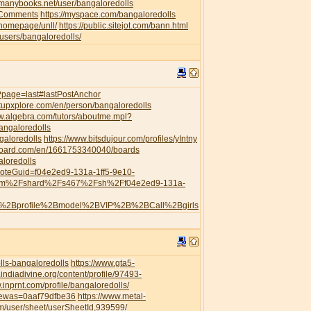
//manybooks.net/user/bangaloredolls
leComments
https://myspace.com/bangaloredolls
/homepage/unll/
https://public.sitejot.com/bann.html
o/users/bangaloredolls/
s/?page=last#lastPostAnchor
artupxplore.com/en/person/bangaloredolls
ww.algebra.com/tutors/aboutme.mpl?
angaloredolls
galoredolls
https://www.bitsdujour.com/profiles/yIntny
board.com/en/1661753340040/boards
aloredolls
?noteGuid=f04e2ed9-131a-1ff5-9e10-
com%2Fshard%2Fs467%2Fsh%2Ff04e2ed9-131a-
h%2Bprofile%2Bmodel%2BVIP%2B%2BCall%2Bgirls
ls-bangaloredolls
https://www.gta5-
.indiadivine.org/content/profile/97493-
.inprnt.com/profile/bangaloredolls/
viewas=0aaf79dfbe36
https://www.metal-
/user/sheet/userSheetId,939599/