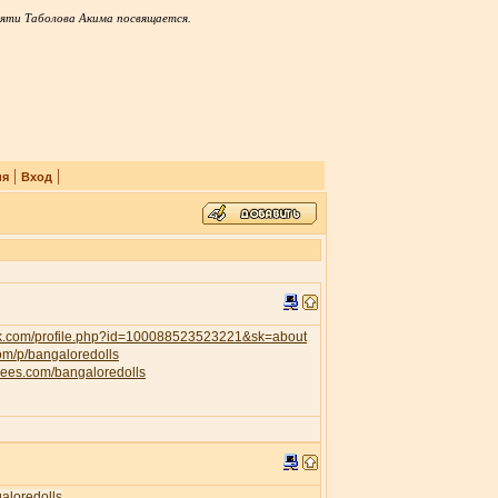
яти Таболова Акима посвящается.
|
|
ия
Вход
ok.com/profile.php?id=100088523523221&sk=about
com/p/bangaloredolls
trees.com/bangaloredolls
galoredolls