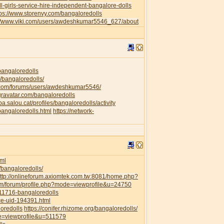
l-girls-service-hire-independent-bangalore-dolls
tps://www.storenvy.com/bangaloredolls
://www.viki.com/users/awdeshkumar5546_627/about
/bangaloredolls
/bangaloredolls/
.com/forums/users/awdeshkumar5546/
.gravatar.com/bangaloredolls
ipa.salou.cat/profiles/bangaloredolls/activity
bangaloredolls.html
https://network-
ml
/bangaloredolls/
ttp://onlineforum.axiomtek.com.tw:8081/home.php?
om/forum/profile.php?mode=viewprofile&u=24750
111716-bangaloredolls
ce-uid-194391.html
loredolls
https://conifer.rhizome.org/bangaloredolls/
de=viewprofile&u=511579