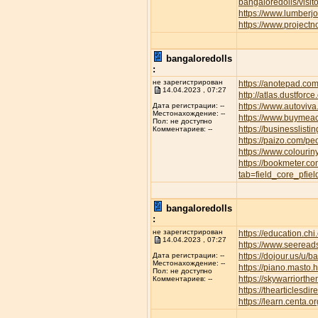
bangaloredolls/visi
https://www.lumber
https://www.project
bangaloredolls
:
не зарегистрирован
https://anotepad.co
14.04.2023 , 07:27
http://atlas.dustfor
https://www.autov
Дата регистрации: --
Местонахождение: --
https://www.buymeac
Пол: не доступно
https://businesslisti
Комментариев: --
https://paizo.com/p
https://www.colourin
https://bookmeter.c
tab=field_core_pfie
bangaloredolls
:
не зарегистрирован
https://education.ch
14.04.2023 , 07:27
https://www.seeread
https://dojour.us/u/b
Дата регистрации: --
Местонахождение: --
https://piano.masto
Пол: не доступно
https://skywarriort
Комментариев: --
https://thearticles
https://learn.centa.