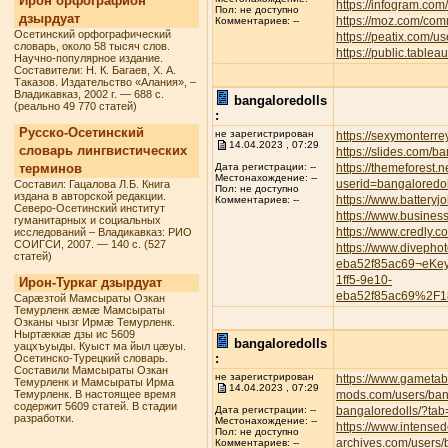
Ирон орфографион
https://infogram.com
Пол: не доступно
дзырдуат
https://moz.com/com
Комментариев: --
Осетинский орфографический
https://peatix.com/
словарь, около 58 тысяч слов.
https://public.tabl
Научно-популярное издание.
Составители: Н. К. Багаев, Х. А.
Таказов. Издательство «Алания», –
Владикавказ, 2002 г. — 688 с.
bangaloredolls
(реально 49 770 статей)
:
Русско-Осетинский
не зарегистрирован
https://sexymonterre
14.04.2023 , 07:29
словарь лингвистических
https://slides.com/b
терминов
https://themeforest.
Дата регистрации: --
Местонахождение: --
userid=bangaloredol
Составил: Гацалова Л.Б. Книга
Пол: не доступно
издана в авторской редакции.
https://www.battery
Комментариев: --
Северо-Осетинский институт
https://www.busines
гуманитарных и социальных
https://www.credly.
исследований – Владикавказ: РИО
СОИГСИ, 2007. — 140 с. (527
https://www.divepho
статей)
eba52f85ac69¬eKe
1ff5-9e10-
Ирон-Туркаг дзырдуат
eba52f85ac69%2F1
Сарæзтой Мамсыраты Озкан
Темурленк æмæ Мамсыраты
Озканы чызг Ирмæ Темурленк.
Ныртæккæ дзы ис 5609
bangaloredolls
уацхъуыды. Куыст ма йыл цæуы.
:
Осетинско-Турецкий словарь.
Составили Мамсыраты Озкан
не зарегистрирован
https://www.gametab
Темурленк и Мамсыраты Ирма
14.04.2023 , 07:29
Темурленк. В настоящее время
mods.com/users/ban
содержит 5609 статей. В стадии
bangaloredolls/?tab
Дата регистрации: --
разработки.
Местонахождение: --
https://www.intense
Пол: не доступно
archives.com/users/
Комментариев: --