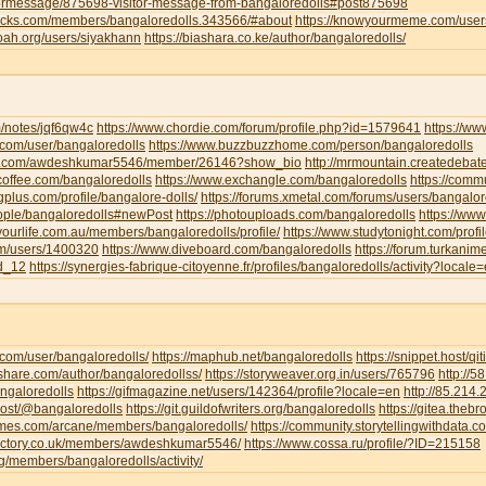
tormessage/875698-visitor-message-from-bangaloredolls#post875698
jocks.com/members/bangaloredolls.343566/#about
https://knowyourmeme.com/user
noah.org/users/siyakhann
https://biashara.co.ke/author/bangaloredolls/
m/notes/jqf6qw4c
https://www.chordie.com/forum/profile.php?id=1579641
https://ww
ce.com/user/bangaloredolls
https://www.buzzbuzzhome.com/person/bangaloredolls
iva.com/awdeshkumar5546/member/26146?show_bio
http://mrmountain.createdebat
offee.com/bangaloredolls
https://www.exchangle.com/bangaloredolls
https://comm
ngplus.com/profile/bangalore-dolls/
https://forums.xmetal.com/forums/users/bangalor
eople/bangaloredolls#newPost
https://photouploads.com/bangaloredolls
https://ww
yourlife.com.au/members/bangaloredolls/profile/
https://www.studytonight.com/pr
om/users/1400320
https://www.diveboard.com/bangaloredolls
https://forum.turkanim
ld_12
https://synergies-fabrique-citoyenne.fr/profiles/bangaloredolls/activity?locale
i.com/user/bangaloredolls/
https://maphub.net/bangaloredolls
https://snippet.host/qit
share.com/author/bangaloredollss/
https://storyweaver.org.in/users/765796
http://
angaloredolls
https://gifmagazine.net/users/142364/profile?locale=en
http://85.214
.host/@bangaloredolls
https://git.guildofwriters.org/bangaloredolls
https://gitea.theb
hemes.com/arcane/members/bangaloredolls/
https://community.storytellingwithdata.
directory.co.uk/members/awdeshkumar5546/
https://www.cossa.ru/profile/?ID=215158
org/members/bangaloredolls/activity/