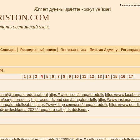
Светлой пам
Æппæт дунейы ирæттæ - зонут уе 'взаг!
IRISTON.COM
нать осетинский язык.
|
|
|
|
|
Словарь
Расширенный поиск
Гостевая книга
Письмо Админу
Регистрац
ие
|
|
|
|
4
|
|
|
|
|
|
|
|
|
|
|
|
|
|
1
2
3
5
6
7
8
9
10
11
12
13
14
15
16
17
.com/@bangaloredolls/about
https://twitter.com/bangaloredolls
https://www.facebo
com/bangaloredolls/
https://soundcloud.com/bangaloredolls
https://www.instapaper.
v/bangaloredolls/about
https://www.diigo.com/user/bangaloredolls
https://www.pearl
om/@awdeshkumar2022/bangalore-call-girls-ddcfsnduy
bangaloredolls/bangalore-call-girls-29208507
https://padlet.com/bangaloredolls/ban