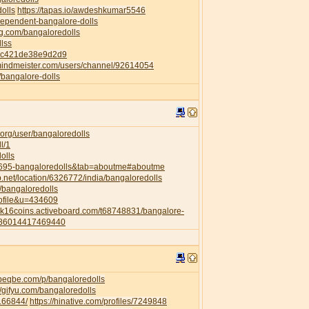
dolls
https://tapas.io/awdeshkumar5546
ndependent-bangalore-dolls
ng.com/bangaloredolls
llss
82c421de38e9d2d9
mindmeister.com/users/channel/92614054
p/bangalore-dolls
org/user/bangaloredolls
l/1
olls
35695-bangaloredolls&tab=aboutme#aboutme
.net/location/6326772/india/bangaloredolls
l/bangaloredolls
rofile&u=434609
a2k16coins.activeboard.com/t68748831/bangalore-
6286014417469440
.beqbe.com/p/bangaloredolls
//gifyu.com/bangaloredolls
/166844/
https://hinative.com/profiles/7249848