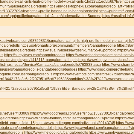
/bangalore-call-girls-high-profile-model-vip-call-girls-1hd12yx1eo5lx6k?live
https:
munity/q/user/bangaloredolls
https://my.desktopnexus.com/bangaloredolls/#Profi
user/13372709/view
https://profile.hatena.ne.jp/bangaloredolls/
https://pubhtml5.com
eau.com/app/profile/bangaloredolls?authMode=activationSuccess
https://rosalind.inf
y.activeboard.com/t68759831/bangalore-call-girls-high-profile-model-vip-call-girl
angaloredolls
https://solvonauts.org/community/members/bangaloredolls/
https://st
net/user/bangaloredolls
https://visual.ly/users/awdeshkumar5546/portfolio
https://w
ls
https://allmyfaves.com/bangaloredolls
https://www.aphorismsgalore.com/users/b
jobs.com/employers/1418113-bangalore-call-girls
https://www.bigoven.com/user/ban
slistings.net.au/Service/Karnataka/bangaloredolls/763838.aspx
https://www.charm
com/users/bangaloredolls-bangaloredolls/badges
https://www.diigo.com/profile/bang
toguide.com/user/bangaloredolls
https://www.evernote.com/shard/s467/client/snv
y=18442172a8c6a2f207951d5cdf719588&sn=https%3A%2F%2Fwww.evernote.
8442172a8c6a2f207951d5cdf719588&title=Bangalore%2BCall%2BGirls%2Bhig
s.net/user/433069
https://www.goodreads.com/user/show/155273010-bangaloredol
galoredolls
https://www.hentai-foundry.com/user/bangaloredolls/profile
https://www
=field_core_pfield_15
https://www.indiegogo.com/individuals/30143745
https://www
debate.com/people/bangaloredolls
https://www.jigsawplanet.com/bangaloredolls?
bangaloredolls
https://www.metooo.io/u/bangaloredolls
https://www.mobygames.com