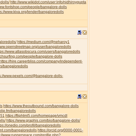
dolls/
http://www.wikidot.com/user:info/nidhiroygupta
www.fontshop.com/people/bangalore-dolls
ps://www.kiva.org/lender/bangaloredolls
loredolls/
https://medium.com/@neharoy1
/www.openstreetmap.org/user/bangaloredolls
tps://www.atlasobscura.com/users/bangaloredolls
uchsurfing.com/people/bangalore-dolls
https://hire.careerbliss.com/company/independent-
rs/bangaloredolls
ps://www.pexels.com/@bangalore-dolls-
ls
https://www.theoutbound.com/bangalore-dolls
/blip.fm/bangaloredolls
351
https://fliphtml5.com/homepage/vmcdl
lls/
https://www.graphis.com/bio/bangalore-dolls/
tps://onedio.com/profil/bangaloredolls
ent.com/bangaloredolls
https://orcid.org/0000-0001-
s://www.runnerspace.com/profile.php?