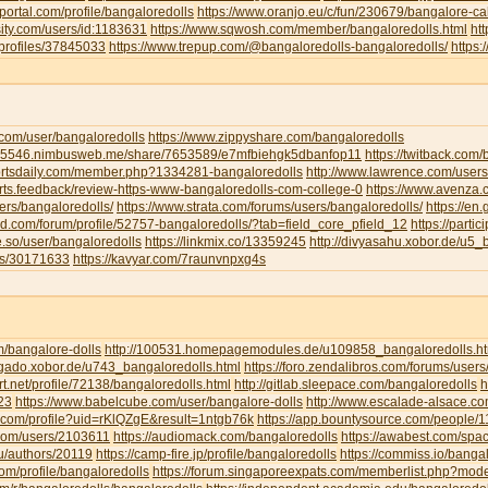
portal.com/profile/bangaloredolls
https://www.oranjo.eu/c/fun/230679/bangalore-cal
sity.com/users/id:1183631
https://www.sqwosh.com/member/bangaloredolls.html
ht
/profiles/37845033
https://www.trepup.com/@bangaloredolls-bangaloredolls/
https
.com/user/bangaloredolls
https://www.zippyshare.com/bangaloredolls
ar5546.nimbusweb.me/share/7653589/e7mfbiehgk5dbanfop11
https://twitback.com
portsdaily.com/member.php?1334281-bangaloredolls
http://www.lawrence.com/users
orts.feedback/review-https-www-bangaloredolls-com-college-0
https://www.avenza
ers/bangaloredolls/
https://www.strata.com/forums/users/bangaloredolls/
https://en
rd.com/forum/profile/52757-bangaloredolls/?tab=field_core_pfield_12
https://partic
be.so/user/bangaloredolls
https://linkmix.co/13359245
http://divyasahu.xobor.de/u5_
ts/30171633
https://kavyar.com/7raunvnpxg4s
m/bangalore-dolls
http://100531.homepagemodules.de/u109858_bangaloredolls.ht
ligado.xobor.de/u743_bangaloredolls.html
https://foro.zendalibros.com/forums/users
t.net/profile/72138/bangaloredolls.html
http://gitlab.sleepace.com/bangaloredolls
h
23
https://www.babelcube.com/user/bangalore-dolls
http://www.escalade-alsace.c
.com/profile?uid=rKlQZgE&result=1ntgb76k
https://app.bountysource.com/people/
.com/users/2103611
https://audiomack.com/bangaloredolls
https://awabest.com/spa
ru/authors/20119
https://camp-fire.jp/profile/bangaloredolls
https://commiss.io/banga
com/profile/bangaloredolls
https://forum.singaporeexpats.com/memberlist.php?mo