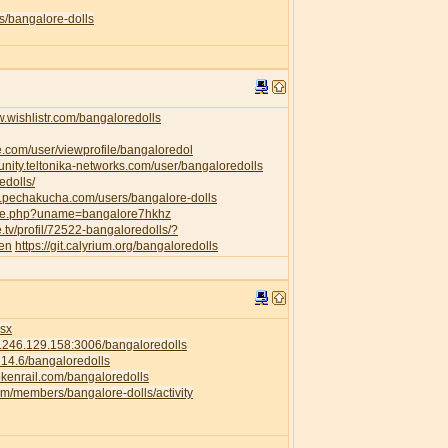
s/bangalore-dolls
w.wishlistr.com/bangaloredolls
e.com/user/viewprofile/bangaloredol
unity.teltonika-networks.com/user/bangaloredolls
edolls/
w.pechakucha.com/users/bangalore-dolls
ofile.php?uname=bangalore7hkhz
e.tv/profil/72522-bangaloredolls/?
=en
https://git.calyrium.org/bangaloredolls
isx
58.246.129.158:3006/bangaloredolls
.214.6/bangaloredolls
rokenrail.com/bangaloredolls
com/members/bangalore-dolls/activity