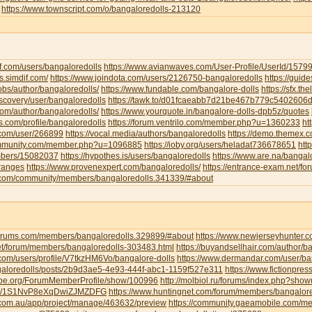
https://www.townscript.com/o/bangaloredolls-213120
f.com/users/bangaloredolls
https://www.avianwaves.com/User-Profile/UserId/1579
s.simdif.com/
https://www.joindota.com/users/2126750-bangaloredolls
https://guid
jobs/author/bangaloredolls/
https://www.fundable.com/bangalore-dolls
https://sfx.th
iscovery/user/bangaloredolls
https://tawk.to/d01fcaeabb7d21be467b779c5402606
.com/author/bangaloredolls/
https://www.yourquote.in/bangalore-dolls-dpb5z/quotes
ds.com/profile/bangaloredolls
https://forum.ventrilo.com/member.php?u=1360233
ht
s.com/user/266899
https://vocal.media/authors/bangaloredolls
https://demo.themex.c
ommunity.com/member.php?u=1096885
https://ioby.org/users/heladat736678651
htt
mbers/15082037
https://hypothes.is/users/bangaloredolls
https://www.are.na/bangalo
-ranges
https://www.provenexpert.com/bangaloredolls/
https://entrance-exam.net/f
.com/community/members/bangaloredolls.341339/#about
gforums.com/members/bangaloredolls.329899/#about
https://www.newjerseyhunter.
net/forum/members/bangaloredolls-303483.html
https://buyandsellhair.com/author/b
.com/users/profile/V7tkzHM6Vo/bangalore-dolls
https://www.dermandar.com/user/ba
angaloredolls/posts/2b9d3ae5-4e93-444f-abc1-1159f527e311
https://www.fictionpre
tripe.org/ForumMemberProfile/show/100996
http://molbiol.ru/forums/index.php?sh
com/1S1NvP8eXqDwiZJMZDFG
https://www.huntingnet.com/forum/members/bangalore
.com.au/app/project/manage/463632/preview
https://community.gaeamobile.com/