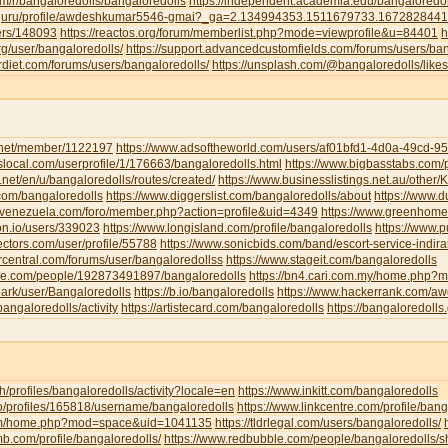
om/r/bangaloredolls/bangaloredolls
https://independent.academia.edu/bangaloredol
ud.guru/profile/awdeshkumar5546-gmai?_ga=2.134994353.1511679733.16728284
sers/148093
https://reactos.org/forum/memberlist.php?mode=viewprofile&u=84401
h
g/user/bangaloredolls/
https://support.advancedcustomfields.com/forums/users/ban
rdiet.com/forums/users/bangaloredolls/
https://unsplash.com/@bangaloredolls/likes
y.net/member/1122197
https://www.adsoftheworld.com/users/af01bfd1-4d0a-49cd-
local.com/userprofile/1/176663/bangaloredolls.html
https://www.bigbasstabs.com/p
net/en/u/bangaloredolls/routes/created/
https://www.businesslistings.net.au/other
.com/bangaloredolls
https://www.diggerslist.com/bangaloredolls/about
https://www.
devenezuela.com/foro/member.php?action=profile&uid=4349
https://www.greenhome
on.io/users/339023
https://www.longisland.com/profile/bangaloredolls
https://www.
ectors.com/user/profile/55788
https://www.sonicbids.com/band/escort-service-indir
rcentral.com/forums/user/bangaloredollss
https://www.stageit.com/bangaloredolls
ore.com/people/192873491897/bangaloredolls
https://bn4.cari.com.my/home.php
ark/user/Bangaloredolls
https://b.io/bangaloredolls
https://www.hackerrank.com/
bangaloredolls/activity
https://artistecard.com/bangaloredolls
https://bangaloredolls.
.ch/profiles/bangaloredolls/activity?locale=en
https://www.inkitt.com/bangaloredolls
io/profiles/165818/username/bangaloredolls
https://www.linkcentre.com/profile/bang
.com/home.php?mod=space&uid=1041135
https://tldrlegal.com/users/bangaloredolls/
b.com/profile/bangaloredolls/
https://www.redbubble.com/people/bangaloredolls/