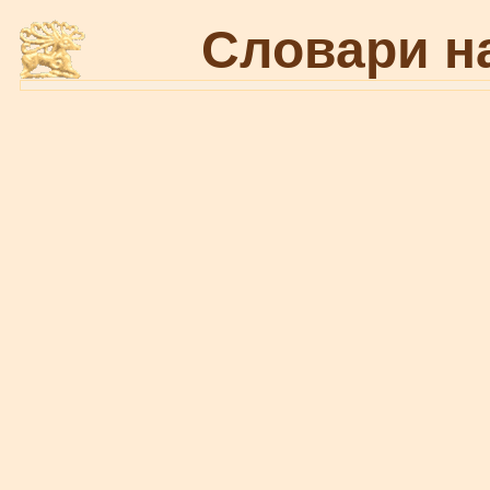
Словари н