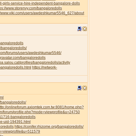
l-girls-service-hire-independent-bangalore-dolls
tps://www.storenvy.com/bangaloredolls
://www.viki.com/users/awdeshkumar5546_627/about
/bangaloredolls
/bangaloredolls/
.com/forums/users/awdeshkumar5546/
.gravatar.com/bangaloredolls
ipa.salou.cat/profiles/bangaloredolls/activity
bangaloredolls.html
https://network-
ml
/bangaloredolls/
ttp://onlineforum.axiomtek.com.tw:8081/home.php?
om/forum/profile.php?mode=viewprofile&u=24750
111716-bangaloredolls
ce-uid-194391.html
loredolls
https://conifer.rhizome.org/bangaloredolls/
de=viewprofile&u=511579