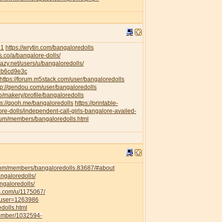
91
https://wrytin.com/bangaloredolls
es.co/a/bangalore-dolls/
elazy.net/users/u/bangaloredolls/
db6cd9e3c
https://forum.m5stack.com/user/bangaloredolls
tp://gendou.com/user/bangaloredolls
o/makery/profile/bangaloredolls
ps://qooh.me/bangaloredolls
https://printable-
re-dolls/independent-call-girls-bangalore-availed-
orum/members/bangaloredolls.html
com/members/bangaloredolls.83687/#about
angaloredolls/
ngaloredolls/
ss.com/u/1175067/
owuser=1263986
dolls.html
member/1032594-