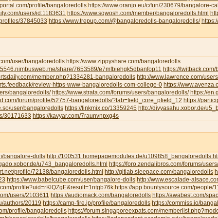
portal.com/profile/bangaloredolls
https://www.oranjo.eu/c/fun/230679/bangalore-cal
sity.com/users/id:1183631
https://www.sqwosh.com/member/bangaloredolls.html
ht
/profiles/37845033
https://www.trepup.com/@bangaloredolls-bangaloredolls/
https
.com/user/bangaloredolls
https://www.zippyshare.com/bangaloredolls
ar5546.nimbusweb.me/share/7653589/e7mfbiehgk5dbanfop11
https://twitback.com
portsdaily.com/member.php?1334281-bangaloredolls
http://www.lawrence.com/users
orts.feedback/review-https-www-bangaloredolls-com-college-0
https://www.avenza
ers/bangaloredolls/
https://www.strata.com/forums/users/bangaloredolls/
https://en
rd.com/forum/profile/52757-bangaloredolls/?tab=field_core_pfield_12
https://partic
be.so/user/bangaloredolls
https://linkmix.co/13359245
http://divyasahu.xobor.de/u5_
ts/30171633
https://kavyar.com/7raunvnpxg4s
m/bangalore-dolls
http://100531.homepagemodules.de/u109858_bangaloredolls.ht
ligado.xobor.de/u743_bangaloredolls.html
https://foro.zendalibros.com/forums/users
t.net/profile/72138/bangaloredolls.html
http://gitlab.sleepace.com/bangaloredolls
h
23
https://www.babelcube.com/user/bangalore-dolls
http://www.escalade-alsace.c
.com/profile?uid=rKlQZgE&result=1ntgb76k
https://app.bountysource.com/people/
.com/users/2103611
https://audiomack.com/bangaloredolls
https://awabest.com/spa
ru/authors/20119
https://camp-fire.jp/profile/bangaloredolls
https://commiss.io/banga
com/profile/bangaloredolls
https://forum.singaporeexpats.com/memberlist.php?mo