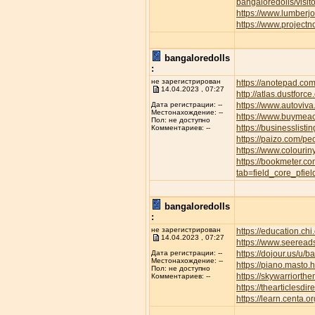
bangaloredolls/visi
https://www.lumber
https://www.project
bangaloredolls
:
не зарегистрирован
https://anotepad.co
14.04.2023 , 07:27
http://atlas.dustfor
https://www.autov
Дата регистрации: --
Местонахождение: --
https://www.buymeac
Пол: не доступно
https://businesslisti
Комментариев: --
https://paizo.com/p
https://www.colourin
https://bookmeter.c
tab=field_core_pfie
bangaloredolls
:
не зарегистрирован
https://education.ch
14.04.2023 , 07:27
https://www.seeread
https://dojour.us/u/b
Дата регистрации: --
Местонахождение: --
https://piano.masto
Пол: не доступно
https://skywarriort
Комментариев: --
https://thearticles
https://learn.centa.