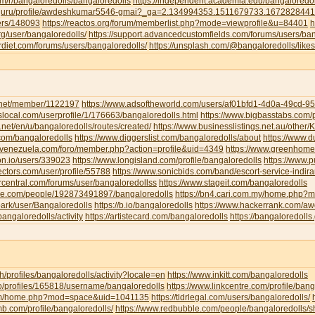
om/r/bangaloredolls/bangaloredolls
https://independent.academia.edu/bangaloredol
ud.guru/profile/awdeshkumar5546-gmai?_ga=2.134994353.1511679733.16728284
sers/148093
https://reactos.org/forum/memberlist.php?mode=viewprofile&u=84401
h
g/user/bangaloredolls/
https://support.advancedcustomfields.com/forums/users/ban
rdiet.com/forums/users/bangaloredolls/
https://unsplash.com/@bangaloredolls/likes
y.net/member/1122197
https://www.adsoftheworld.com/users/af01bfd1-4d0a-49cd-
local.com/userprofile/1/176663/bangaloredolls.html
https://www.bigbasstabs.com/p
net/en/u/bangaloredolls/routes/created/
https://www.businesslistings.net.au/other
.com/bangaloredolls
https://www.diggerslist.com/bangaloredolls/about
https://www.
devenezuela.com/foro/member.php?action=profile&uid=4349
https://www.greenhome
on.io/users/339023
https://www.longisland.com/profile/bangaloredolls
https://www.
ectors.com/user/profile/55788
https://www.sonicbids.com/band/escort-service-indir
rcentral.com/forums/user/bangaloredollss
https://www.stageit.com/bangaloredolls
ore.com/people/192873491897/bangaloredolls
https://bn4.cari.com.my/home.php
ark/user/Bangaloredolls
https://b.io/bangaloredolls
https://www.hackerrank.com/
bangaloredolls/activity
https://artistecard.com/bangaloredolls
https://bangaloredolls.
.ch/profiles/bangaloredolls/activity?locale=en
https://www.inkitt.com/bangaloredolls
io/profiles/165818/username/bangaloredolls
https://www.linkcentre.com/profile/bang
.com/home.php?mod=space&uid=1041135
https://tldrlegal.com/users/bangaloredolls/
b.com/profile/bangaloredolls/
https://www.redbubble.com/people/bangaloredolls/