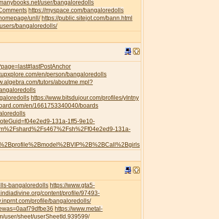
//manybooks.net/user/bangaloredolls
leComments
https://myspace.com/bangaloredolls
/homepage/unll/
https://public.sitejot.com/bann.html
o/users/bangaloredolls/
s/?page=last#lastPostAnchor
artupxplore.com/en/person/bangaloredolls
ww.algebra.com/tutors/aboutme.mpl?
angaloredolls
galoredolls
https://www.bitsdujour.com/profiles/yIntny
board.com/en/1661753340040/boards
aloredolls
?noteGuid=f04e2ed9-131a-1ff5-9e10-
com%2Fshard%2Fs467%2Fsh%2Ff04e2ed9-131a-
h%2Bprofile%2Bmodel%2BVIP%2B%2BCall%2Bgirls
ls-bangaloredolls
https://www.gta5-
.indiadivine.org/content/profile/97493-
.inprnt.com/profile/bangaloredolls/
viewas=0aaf79dfbe36
https://www.metal-
/user/sheet/userSheetId,939599/