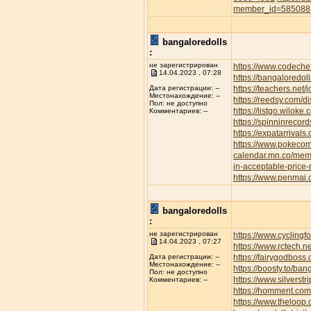
member_id=585088
bangaloredolls
:
не зарегистрирован
https://www.codeche
14.04.2023 , 07:28
https://bangaloredoll
https://teachers.net/
Дата регистрации: --
Местонахождение: --
https://reedsy.com/d
Пол: не доступно
https://listgo.wiloke
Комментариев: --
https://spinninrecor
https://expatarrival
https://www.pokec
calendar.mn.co/me
in-acceptable-price
https://www.penmai
bangaloredolls
:
не зарегистрирован
https://www.cyclin
14.04.2023 , 07:27
https://www.rctech.
https://fairygodboss
Дата регистрации: --
Местонахождение: --
https://boosty.to/b
Пол: не доступно
https://www.silvers
Комментариев: --
https://homment.
https://www.theloop