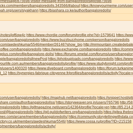
tormessage/875698-visitor-message-from-bangaloredolls#post875698
jocks.com/members/bangaloredolls.343566/#about
https://knowyourmeme.com/user
noah.org/users/siyakhann
https://biashara.co.ke/author/bangaloredolls/
m/notes/jqf6qw4c
https://www.chordie.com/forum/profile.php?id=1579641
https://ww
ce.com/user/bangaloredolls
https://www.buzzbuzzhome.com/person/bangaloredolls
iva.com/awdeshkumar5546/member/26146?show_bio
http://mrmountain.createdebat
offee.com/bangaloredolls
https://www.exchangle.com/bangaloredolls
https://comm
ngplus.com/profile/bangalore-dolls/
https://forums.xmetal.com/forums/users/bangalor
eople/bangaloredolls#newPost
https://photouploads.com/bangaloredolls
https://ww
yourlife.com.au/members/bangaloredolls/profile/
https://www.studytonight.com/pr
om/users/1400320
https://www.diveboard.com/bangaloredolls
https://forum.turkanim
ld_12
https://synergies-fabrique-citoyenne.fr/profiles/bangaloredolls/activity?locale
i.com/user/bangaloredolls/
https://maphub.net/bangaloredolls
https://snippet.host/qit
share.com/author/bangaloredollss/
https://storyweaver.org.in/users/765796
http://
angaloredolls
https://gifmagazine.net/users/142364/profile?locale=en
http://85.214
.host/@bangaloredolls
https://git.guildofwriters.org/bangaloredolls
https://gitea.theb
hemes.com/arcane/members/bangaloredolls/
https://community.storytellingwithdata.
directory.co.uk/members/awdeshkumar5546/
https://www.cossa.ru/profile/?ID=215158
org/members/bangaloredolls/activity/