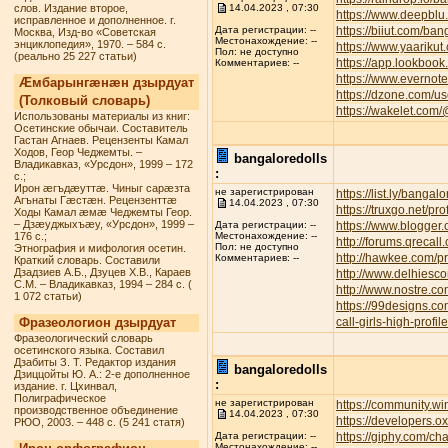
слов. Издание второе,
14.04.2023 , 07:30
https://www.deepbl
исправленное и дополненное. г.
https://biiut.com/ban
Дата регистрации: --
Москва, Изд-во «Советская
Местонахождение: --
энциклопедия», 1970. – 584 с.
https://www.yaarikut
Пол: не доступно
(реально 25 227 статьи)
https://app.lookbook
Комментариев: --
https://www.everno
Æмбарынгæнæн дзырдуат
https://dzone.com/u
(Толковый словарь)
https://wakelet.com
Использованы материалы из книг:
Осетинские обычаи. Составитель
Гастан Агнаев. Рецензенты Камал
Ходов, Геор Чеджемты. –
bangaloredolls
Владикавказ, «Урсдон», 1999 – 172
:
с.;
Ирон æгъдæуттæ. Чиныг сарæзта
не зарегистрирован
https://list.ly/bangalo
Агънаты Гæстæн. Рецензенттæ
14.04.2023 , 07:30
https://truxgo.net/pr
Ходы Камал æмæ Чеджемты Геор.
– Дзæуджыхъæу, «Урсдон», 1999 –
https://www.blogge
Дата регистрации: --
176 с.;
Местонахождение: --
http://forums.qreca
Пол: не доступно
Этнография и мифология осетин.
http://hawkee.com/pr
Комментариев: --
Краткий словарь. Составили
Дзадзиев А.Б., Дзуцев Х.В., Караев
http://www.delhiesc
С.М. – Владикавказ, 1994 – 284 с. (
http://www.nostre.c
1 072 статьи)
https://99designs.c
Фразеологион дзырдуат
call-girls-high-profi
Фразеологический словарь
осетинского языка. Составил
Дзабиты З. Т. Редактор издания
bangaloredolls
Дзиццойты Ю. А.: 2-е дополненное
:
издание. г. Цхинвал,
Полиграфическое
не зарегистрирован
https://community.w
производственное объединение
14.04.2023 , 07:30
https://developers.o
РЮО, 2003. – 448 с. (5 241 статя)
https://giphy.com/ch
Дата регистрации: --
Местонахождение: --