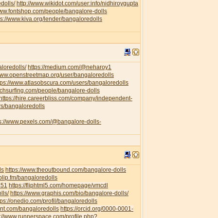
dolls/
http://www.wikidot.com/user:info/nidhiroygupta
www.fontshop.com/people/bangalore-dolls
ps://www.kiva.org/lender/bangaloredolls
loredolls/
https://medium.com/@neharoy1
/www.openstreetmap.org/user/bangaloredolls
tps://www.atlasobscura.com/users/bangaloredolls
uchsurfing.com/people/bangalore-dolls
https://hire.careerbliss.com/company/independent-
rs/bangaloredolls
ps://www.pexels.com/@bangalore-dolls-
ls
https://www.theoutbound.com/bangalore-dolls
/blip.fm/bangaloredolls
351
https://fliphtml5.com/homepage/vmcdl
lls/
https://www.graphis.com/bio/bangalore-dolls/
tps://onedio.com/profil/bangaloredolls
ent.com/bangaloredolls
https://orcid.org/0000-0001-
s://www.runnerspace.com/profile.php?