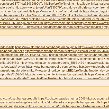
u.com/user/63774da724629b0d7e48d1ee/profile/timeline
https://tooter.in/bangalore
galoredolls
https://www.oranjo.eu/c/fun/230679/bangalore-call-girls-service-hire-i
.com/user/bangaloredolls
https://www.wibki.com/bangaloredolls
https://www.playpi
.nu/bangaloredolls
https://band.us/band/89517645
https://trello.com/w/bangaloredo
te.com/shard/s467/sh/176cfbf8-df5e-d54f-ac3f-ec3fb38679c2/83dbbb93c9c95d63
sers/4835266/bangaloredolls.html
https://awdeshkumar.contently.com/
https://www.
/@bangaloredolls310
https://folkd.com/user/bangaloredolls
https://start.me/u/aLqml
redolls/lists
https://www.storeboard.com/bangalorecallgirls2
https://www.bibsonomy.
ofile/bangaloredolls
https://zmut.com/bangaloredolls
https://pastewall.com/33594/wal
r.com/profile/08049572716366336542
http://bioimagingcore.be/q2a/user/bangalored
ll.com/user/editDone/369409.page
http://forums.thewebhostbiz.com/member.php?
ofile/1995480/
http://rivr.sulekha.com/bangaloredolls_55681439
http://www.askmap
orts.feedback/review-https-www-bangaloredolls-com-college
http://www.mototube.p
om/user/bangaloredolls
http://www.servinord.com/phpBB2/profile.php?mode=viewp
om/profiles/5152643
https://answers.themler.io/users/bangaloredolls
https://bestnb
le-model-vip-call-girls/?page=last#lastPostAnchor
https://careercup.com/user?id=
indy.com/user/bangaloredolls
https://coub.com/awdeshkumar5546
https://descubre
xwall.com/user/bangaloredolls
https://doodleordie.com/profile/bangaloredolls
https:
annel/bangaloredolls
https://gotartwork.com/Profile/bangaloredolls-bangaloredolls