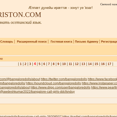
Светлой пам
Æппæт дунейы ирæттæ - зонут уе 'взаг!
IRISTON.COM
нать осетинский язык.
|
|
|
|
|
Словарь
Расширенный поиск
Гостевая книга
Письмо Админу
Регистрац
ие
|
|
|
|
4
|
|
|
|
|
|
|
|
|
|
|
|
|
|
1
2
3
5
6
7
8
9
10
11
12
13
14
15
16
17
.com/@bangaloredolls/about
https://twitter.com/bangaloredolls
https://www.facebo
com/bangaloredolls/
https://soundcloud.com/bangaloredolls
https://www.instapaper.
v/bangaloredolls/about
https://www.diigo.com/user/bangaloredolls
https://www.pearl
om/@awdeshkumar2022/bangalore-call-girls-ddcfsnduy
bangaloredolls/bangalore-call-girls-29208507
https://padlet.com/bangaloredolls/ban