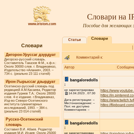
Словари на 
www.iriston.com
Пособие для желающих з
Словари
Статьи
Словари
Дигорон-Уруссаг дзурдуат
Комментарий к:
Дигорско-русский словарь.
Составитель Таказов Ф.М., к.ф.н.:
Около 30000 слов. г. Владикавказ,
Автор
Сообщен
Издательство «Алания», 2003. –
734 с. (реально 23 111 статей)
bangaloredolls
Ирон-Уырыссаг дзырдуат
:
Осетинско-русский словарь под
редакцией А.М.Касаева, Редактор
не зарегистрирован
https://www.youtube
издания Гуриев Т.А.: Около 28000
14.04.2023 , 07:30
https://in.pinterest.
слов. 4-е издание. г.Владикавказ,
https://www.twitch.t
Дата регистрации: --
Изд-во Северо-Осетинского
Местонахождение: --
института гуманитарных
https://flipboard.c
Пол: не доступно
исследований, 1993. – 384 с.
Комментариев: --
(реально 23 014 статей)
Русско-Осетинский
bangaloredolls
словарь
:
Составил В.И. Абаев. Редактор
издания М.И. Исаев: Около 25000
не зарегистрирован
https://raindrop.io/