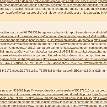
/bangalore-call-girls-high-profile-model-vip-call-girls-1hd12yx1eo5lx6k?live
https:
munity/q/user/bangaloredolls
https://my.desktopnexus.com/bangaloredolls/#Profi
user/13372709/view
https://profile.hatena.ne.jp/bangaloredolls/
https://pubhtml5.com
eau.com/app/profile/bangaloredolls?authMode=activationSuccess
https://rosalind.inf
y.activeboard.com/t68759831/bangalore-call-girls-high-profile-model-vip-call-girl
angaloredolls
https://solvonauts.org/community/members/bangaloredolls/
https://st
net/user/bangaloredolls
https://visual.ly/users/awdeshkumar5546/portfolio
https://w
ls
https://allmyfaves.com/bangaloredolls
https://www.aphorismsgalore.com/users/b
jobs.com/employers/1418113-bangalore-call-girls
https://www.bigoven.com/user/ban
slistings.net.au/Service/Karnataka/bangaloredolls/763838.aspx
https://www.charm
com/users/bangaloredolls-bangaloredolls/badges
https://www.diigo.com/profile/bang
toguide.com/user/bangaloredolls
https://www.evernote.com/shard/s467/client/snv
y=18442172a8c6a2f207951d5cdf719588&sn=https%3A%2F%2Fwww.evernote.
8442172a8c6a2f207951d5cdf719588&title=Bangalore%2BCall%2BGirls%2Bhig
s.net/user/433069
https://www.goodreads.com/user/show/155273010-bangaloredol
galoredolls
https://www.hentai-foundry.com/user/bangaloredolls/profile
https://www
=field_core_pfield_15
https://www.indiegogo.com/individuals/30143745
https://www
debate.com/people/bangaloredolls
https://www.jigsawplanet.com/bangaloredolls?
bangaloredolls
https://www.metooo.io/u/bangaloredolls
https://www.mobygames.com