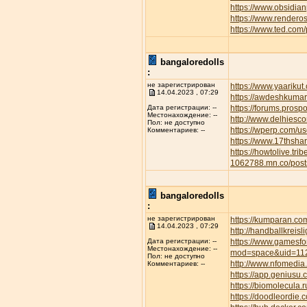
https://www.obsidian
https://www.rendero
https://www.ted.com
bangaloredolls
:
не зарегистрирован
https://www.yaarikut
14.04.2023 , 07:29
https://awdeshkum
https://forums.pros
Дата регистрации: --
Местонахождение: --
http://www.delhiesc
Пол: не доступно
https://wperp.com/us
Комментариев: --
https://www.17thsha
https://howtolive.tri
1062788.mn.co/pos
bangaloredolls
:
не зарегистрирован
https://kumparan.co
14.04.2023 , 07:29
http://handballkreis
https://www.gamesfor
Дата регистрации: --
Местонахождение: --
mod=space&uid=11
Пол: не доступно
http://www.nfomedia
Комментариев: --
https://app.geniusu
https://biomolecula.
https://doodleordie.