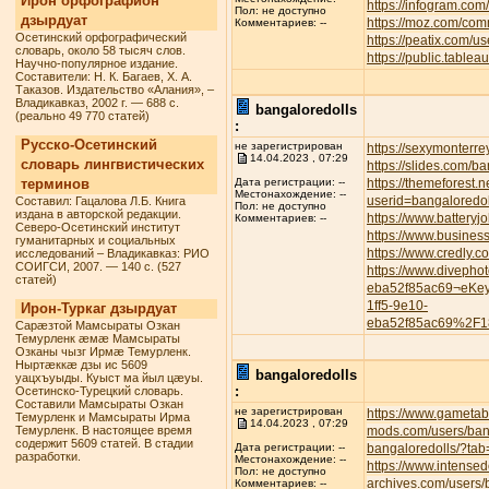
Ирон орфографион
https://infogram.com
Пол: не доступно
дзырдуат
https://moz.com/com
Комментариев: --
Осетинский орфографический
https://peatix.com/
словарь, около 58 тысяч слов.
https://public.tabl
Научно-популярное издание.
Составители: Н. К. Багаев, Х. А.
Таказов. Издательство «Алания», –
Владикавказ, 2002 г. — 688 с.
bangaloredolls
(реально 49 770 статей)
:
Русско-Осетинский
не зарегистрирован
https://sexymonterre
14.04.2023 , 07:29
словарь лингвистических
https://slides.com/b
терминов
https://themeforest.
Дата регистрации: --
Местонахождение: --
userid=bangaloredol
Составил: Гацалова Л.Б. Книга
Пол: не доступно
издана в авторской редакции.
https://www.battery
Комментариев: --
Северо-Осетинский институт
https://www.busines
гуманитарных и социальных
https://www.credly.
исследований – Владикавказ: РИО
СОИГСИ, 2007. — 140 с. (527
https://www.divepho
статей)
eba52f85ac69¬eKe
1ff5-9e10-
Ирон-Туркаг дзырдуат
eba52f85ac69%2F1
Сарæзтой Мамсыраты Озкан
Темурленк æмæ Мамсыраты
Озканы чызг Ирмæ Темурленк.
Ныртæккæ дзы ис 5609
bangaloredolls
уацхъуыды. Куыст ма йыл цæуы.
:
Осетинско-Турецкий словарь.
Составили Мамсыраты Озкан
не зарегистрирован
https://www.gametab
Темурленк и Мамсыраты Ирма
14.04.2023 , 07:29
Темурленк. В настоящее время
mods.com/users/ban
содержит 5609 статей. В стадии
bangaloredolls/?tab
Дата регистрации: --
разработки.
Местонахождение: --
https://www.intense
Пол: не доступно
archives.com/users/
Комментариев: --