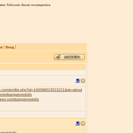
яти Таболова Акима посвящается.
|
|
ия
Вход
ok.com/profile.php?id=100088523523221&sk=about
com/p/bangaloredolls
trees.com/bangaloredolls
galoredolls