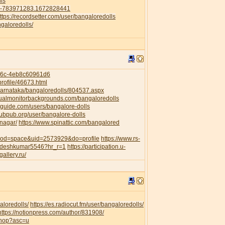
ls
41-783971283.1672828441
ttps://recordsetter.com/user/bangaloredolls
galoredolls/
956c-4eb8c60961d6
rofile/46673.html
/Karnataka/bangaloredolls/804537.aspx
dualmonitorbackgrounds.com/bangaloredolls
guide.com/users/bangalore-dolls
pubpub.org/user/bangalore-dolls
anagar/
https://www.spinattic.com/bangalored
?mod=space&uid=2573929&do=profile
https://www.rs-
awdeshkumar5546?hr_r=1
https://participation.u-
gallery.ru/
aloredolls/
https://es.radiocut.fm/user/bangaloredolls/
https://notionpress.com/author/831908/
shop?asc=u