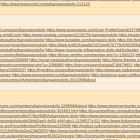
https://www.townscript.com/o/bangaloredolls-213120
f.com/users/bangaloredolls
https://www.avianwaves.com/User-Profile/UserId/1579
s.simdif.com/
https://www.joindota.com/users/2126750-bangaloredolls
https://guid
jobs/author/bangaloredolls/
https://www.fundable.com/bangalore-dolls
https://sfx.th
iscovery/user/bangaloredolls
https://tawk.to/d01fcaeabb7d21be467b779c5402606
.com/author/bangaloredolls/
https://www.yourquote.in/bangalore-dolls-dpb5z/quotes
ds.com/profile/bangaloredolls
https://forum.ventrilo.com/member.php?u=1360233
ht
s.com/user/266899
https://vocal.media/authors/bangaloredolls
https://demo.themex.c
ommunity.com/member.php?u=1096885
https://ioby.org/users/heladat736678651
htt
mbers/15082037
https://hypothes.is/users/bangaloredolls
https://www.are.na/bangalo
-ranges
https://www.provenexpert.com/bangaloredolls/
https://entrance-exam.net/f
.com/community/members/bangaloredolls.341339/#about
gforums.com/members/bangaloredolls.329899/#about
https://www.newjerseyhunter.
net/forum/members/bangaloredolls-303483.html
https://buyandsellhair.com/author/b
.com/users/profile/V7tkzHM6Vo/bangalore-dolls
https://www.dermandar.com/user/ba
angaloredolls/posts/2b9d3ae5-4e93-444f-abc1-1159f527e311
https://www.fictionpre
tripe.org/ForumMemberProfile/show/100996
http://molbiol.ru/forums/index.php?sh
com/1S1NvP8eXqDwiZJMZDFG
https://www.huntingnet.com/forum/members/bangalore
.com.au/app/project/manage/463632/preview
https://community.gaeamobile.com/