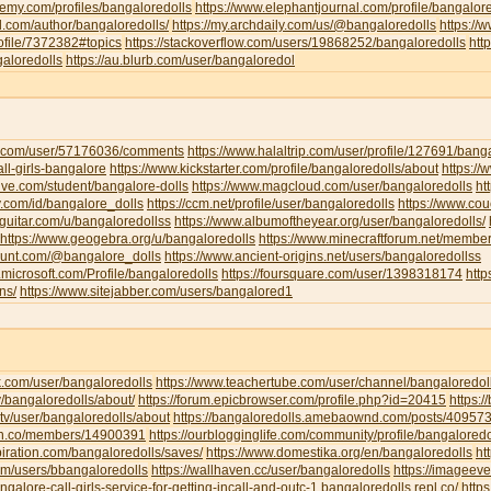
emy.com/profiles/bangaloredolls
https://www.elephantjournal.com/profile/bangalore
d.com/author/bangaloredolls/
https://my.archdaily.com/us/@bangaloredolls
https://
rofile/7372382#topics
https://stackoverflow.com/users/19868252/bangaloredolls
htt
galoredolls
https://au.blurb.com/user/bangaloredol
ha.com/user/57176036/comments
https://www.halaltrip.com/user/profile/127691/banga
call-girls-bangalore
https://www.kickstarter.com/profile/bangaloredolls/about
https:/
live.com/student/bangalore-dolls
https://www.magcloud.com/user/bangaloredolls
ht
y.com/id/bangalore_dolls
https://ccm.net/profile/user/bangaloredolls
https://www.co
-guitar.com/u/bangaloredollss
https://www.albumoftheyear.org/user/bangaloredolls/
https://www.geogebra.org/u/bangaloredolls
https://www.minecraftforum.net/membe
hunt.com/@bangalore_dolls
https://www.ancient-origins.net/users/bangaloredollss
t.microsoft.com/Profile/bangaloredolls
https://foursquare.com/user/1398318174
htt
ns/
https://www.sitejabber.com/users/bangalored1
k.com/user/bangaloredolls
https://www.teachertube.com/user/channel/bangaloredol
y/bangaloredolls/about/
https://forum.epicbrowser.com/profile.php?id=20415
https:/
tv/user/bangaloredolls/about
https://bangaloredolls.amebaownd.com/posts/40957
.mn.co/members/14900391
https://ourblogginglife.com/community/profile/bangaloredo
piration.com/bangaloredolls/saves/
https://www.domestika.org/en/bangaloredolls
ht
com/users/bbangaloredolls
https://wallhaven.cc/user/bangaloredolls
https://imageev
angalore-call-girls-service-for-getting-incall-and-outc-1.bangaloredolls.repl.co/
http