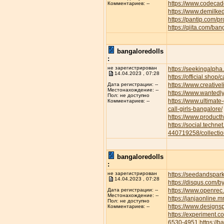
https://www.codecad
Комментариев: --
https://www.demilke
https://pantip.com/p
https://qiita.com/ban
bangaloredolls
:
не зарегистрирован
https://seekingalp
14.04.2023 , 07:28
https://official.shop/
https://www.creative
Дата регистрации: --
Местонахождение: --
https://www.wantedl
Пол: не доступно
https://www.ultimate
Комментариев: --
call-girls-bangalore/
https://www.product
https://social.techne
440719258/collectio
bangaloredolls
:
не зарегистрирован
https://seedandspar
14.04.2023 , 07:28
https://disqus.com/b
https://www.openrec.
Дата регистрации: --
Местонахождение: --
https://janjaonline
Пол: не доступно
https://www.designs
Комментариев: --
https://experiment.
6530-4951
https://b