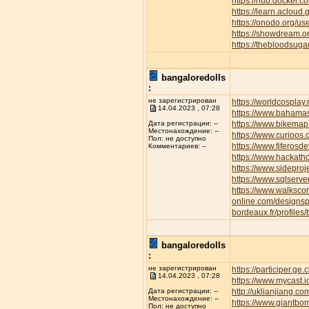
https://hub.docker.c
https://learn.aclo
https://onodo.org/u
https://showdream.or
https://thebloodsuga
bangaloredolls
:
не зарегистрирован
https://worldcospla
14.04.2023 , 07:28
https://www.bahamas
https://www.bikemap.
Дата регистрации: --
Местонахождение: --
https://www.curioos
Пол: не доступно
https://www.fiferos
Комментариев: --
https://www.hackath
https://www.sideproj
https://www.sqlserve
https://www.walksc
online.com/designsp
bordeaux.fr/profiles/
bangaloredolls
:
не зарегистрирован
https://participer.ge
14.04.2023 , 07:28
https://www.mycast.
http://uklianjiang
Дата регистрации: --
Местонахождение: --
https://www.giantbom
Пол: не доступно