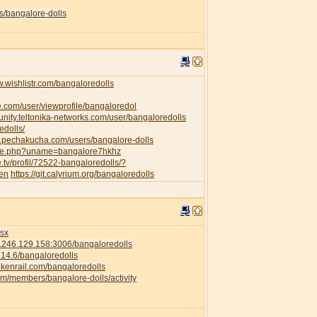
s/bangalore-dolls
w.wishlistr.com/bangaloredolls
e.com/user/viewprofile/bangaloredol
unity.teltonika-networks.com/user/bangaloredolls
edolls/
w.pechakucha.com/users/bangalore-dolls
ofile.php?uname=bangalore7hkhz
e.tv/profil/72522-bangaloredolls/?
=en
https://git.calyrium.org/bangaloredolls
isx
58.246.129.158:3006/bangaloredolls
.214.6/bangaloredolls
rokenrail.com/bangaloredolls
com/members/bangalore-dolls/activity