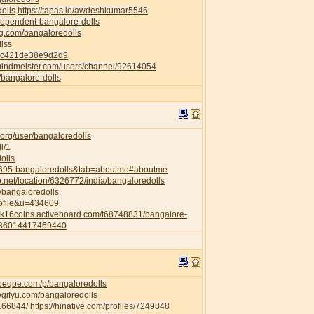
dolls
https://tapas.io/awdeshkumar5546
ndependent-bangalore-dolls
ng.com/bangaloredolls
llss
82c421de38e9d2d9
mindmeister.com/users/channel/92614054
p/bangalore-dolls
org/user/bangaloredolls
l/1
olls
35695-bangaloredolls&tab=aboutme#aboutme
.net/location/6326772/india/bangaloredolls
l/bangaloredolls
rofile&u=434609
a2k16coins.activeboard.com/t68748831/bangalore-
6286014417469440
.beqbe.com/p/bangaloredolls
//gifyu.com/bangaloredolls
/166844/
https://hinative.com/profiles/7249848