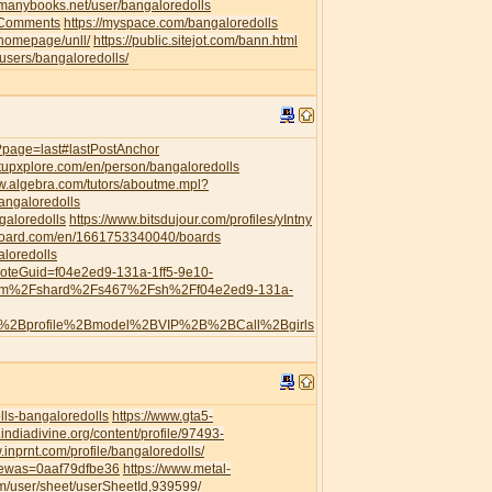
//manybooks.net/user/bangaloredolls
leComments
https://myspace.com/bangaloredolls
/homepage/unll/
https://public.sitejot.com/bann.html
o/users/bangaloredolls/
s/?page=last#lastPostAnchor
artupxplore.com/en/person/bangaloredolls
ww.algebra.com/tutors/aboutme.mpl?
angaloredolls
galoredolls
https://www.bitsdujour.com/profiles/yIntny
board.com/en/1661753340040/boards
aloredolls
?noteGuid=f04e2ed9-131a-1ff5-9e10-
com%2Fshard%2Fs467%2Fsh%2Ff04e2ed9-131a-
h%2Bprofile%2Bmodel%2BVIP%2B%2BCall%2Bgirls
ls-bangaloredolls
https://www.gta5-
.indiadivine.org/content/profile/97493-
.inprnt.com/profile/bangaloredolls/
viewas=0aaf79dfbe36
https://www.metal-
/user/sheet/userSheetId,939599/