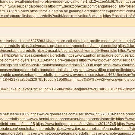
/bangalore-call-girls-high-profile-model-vip-call-girls-1hd12yx1eo5lx6k?live
https:
munity/q/user/bangaloredolls
https://my.desktopnexus.com/bangaloredolls/#Profi
user/13372709/view
https://profile.hatena.ne.jp/bangaloredolls/
https://pubhtml5.com
eau.com/app/profile/bangaloredolls?authMode=activationSuccess
https://rosalind.inf
y.activeboard.com/t68759831/bangalore-call-girls-high-profile-model-vip-call-girl
angaloredolls
https://solvonauts.org/community/members/bangaloredolls/
https://st
net/user/bangaloredolls
https://visual.ly/users/awdeshkumar5546/portfolio
https://w
ls
https://allmyfaves.com/bangaloredolls
https://www.aphorismsgalore.com/users/b
jobs.com/employers/1418113-bangalore-call-girls
https://www.bigoven.com/user/ban
slistings.net.au/Service/Karnataka/bangaloredolls/763838.aspx
https://www.charm
com/users/bangaloredolls-bangaloredolls/badges
https://www.diigo.com/profile/bang
toguide.com/user/bangaloredolls
https://www.evernote.com/shard/s467/client/snv
y=18442172a8c6a2f207951d5cdf719588&sn=https%3A%2F%2Fwww.evernote.
8442172a8c6a2f207951d5cdf719588&title=Bangalore%2BCall%2BGirls%2Bhig
s.net/user/433069
https://www.goodreads.com/user/show/155273010-bangaloredol
galoredolls
https://www.hentai-foundry.com/user/bangaloredolls/profile
https://www
=field_core_pfield_15
https://www.indiegogo.com/individuals/30143745
https://www
debate.com/people/bangaloredolls
https://www.jigsawplanet.com/bangaloredolls?
bangaloredolls
https://www.metooo.io/u/bangaloredolls
https://www.mobygames.com