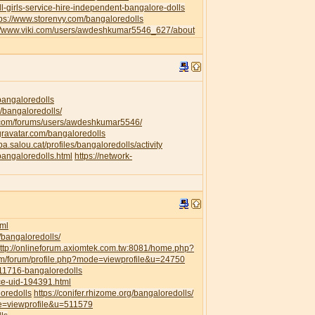
l-girls-service-hire-independent-bangalore-dolls
tps://www.storenvy.com/bangaloredolls
://www.viki.com/users/awdeshkumar5546_627/about
/bangaloredolls
/bangaloredolls/
.com/forums/users/awdeshkumar5546/
.gravatar.com/bangaloredolls
ipa.salou.cat/profiles/bangaloredolls/activity
bangaloredolls.html
https://network-
ml
/bangaloredolls/
ttp://onlineforum.axiomtek.com.tw:8081/home.php?
om/forum/profile.php?mode=viewprofile&u=24750
111716-bangaloredolls
ce-uid-194391.html
loredolls
https://conifer.rhizome.org/bangaloredolls/
de=viewprofile&u=511579