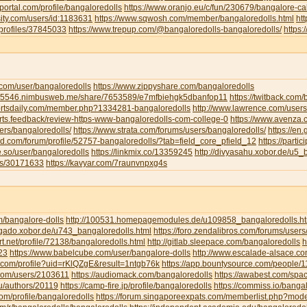
portal.com/profile/bangaloredolls
https://www.oranjo.eu/c/fun/230679/bangalore-cal
sity.com/users/id:1183631
https://www.sqwosh.com/member/bangaloredolls.html
ht
/profiles/37845033
https://www.trepup.com/@bangaloredolls-bangaloredolls/
https
.com/user/bangaloredolls
https://www.zippyshare.com/bangaloredolls
ar5546.nimbusweb.me/share/7653589/e7mfbiehgk5dbanfop11
https://twitback.com
portsdaily.com/member.php?1334281-bangaloredolls
http://www.lawrence.com/users
orts.feedback/review-https-www-bangaloredolls-com-college-0
https://www.avenza
ers/bangaloredolls/
https://www.strata.com/forums/users/bangaloredolls/
https://en
rd.com/forum/profile/52757-bangaloredolls/?tab=field_core_pfield_12
https://partic
be.so/user/bangaloredolls
https://linkmix.co/13359245
http://divyasahu.xobor.de/u5_
ts/30171633
https://kavyar.com/7raunvnpxg4s
m/bangalore-dolls
http://100531.homepagemodules.de/u109858_bangaloredolls.ht
ligado.xobor.de/u743_bangaloredolls.html
https://foro.zendalibros.com/forums/users
t.net/profile/72138/bangaloredolls.html
http://gitlab.sleepace.com/bangaloredolls
h
23
https://www.babelcube.com/user/bangalore-dolls
http://www.escalade-alsace.c
.com/profile?uid=rKlQZgE&result=1ntgb76k
https://app.bountysource.com/people/
.com/users/2103611
https://audiomack.com/bangaloredolls
https://awabest.com/spa
ru/authors/20119
https://camp-fire.jp/profile/bangaloredolls
https://commiss.io/banga
com/profile/bangaloredolls
https://forum.singaporeexpats.com/memberlist.php?mo