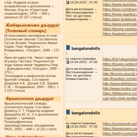
слов. Издание второе,
14.04.2023 , 07:30
https://www.deepbl
исправленное и дополненное. г.
https://biiut.com/ban
Дата регистрации: --
Москва, Изд-во «Советская
Местонахождение: --
энциклопедия», 1970. – 584 с.
https://www.yaarikut
Пол: не доступно
(реально 25 227 статьи)
https://app.lookbook
Комментариев: --
https://www.everno
Æмбарынгæнæн дзырдуат
https://dzone.com/u
(Толковый словарь)
https://wakelet.com
Использованы материалы из книг:
Осетинские обычаи. Составитель
Гастан Агнаев. Рецензенты Камал
Ходов, Геор Чеджемты. –
bangaloredolls
Владикавказ, «Урсдон», 1999 – 172
:
с.;
Ирон æгъдæуттæ. Чиныг сарæзта
не зарегистрирован
https://list.ly/bangalo
Агънаты Гæстæн. Рецензенттæ
14.04.2023 , 07:30
https://truxgo.net/pr
Ходы Камал æмæ Чеджемты Геор.
– Дзæуджыхъæу, «Урсдон», 1999 –
https://www.blogge
Дата регистрации: --
176 с.;
Местонахождение: --
http://forums.qreca
Пол: не доступно
Этнография и мифология осетин.
http://hawkee.com/pr
Комментариев: --
Краткий словарь. Составили
Дзадзиев А.Б., Дзуцев Х.В., Караев
http://www.delhiesc
С.М. – Владикавказ, 1994 – 284 с. (
http://www.nostre.c
1 072 статьи)
https://99designs.c
Фразеологион дзырдуат
call-girls-high-profi
Фразеологический словарь
осетинского языка. Составил
Дзабиты З. Т. Редактор издания
bangaloredolls
Дзиццойты Ю. А.: 2-е дополненное
:
издание. г. Цхинвал,
Полиграфическое
не зарегистрирован
https://community.w
производственное объединение
14.04.2023 , 07:30
https://developers.o
РЮО, 2003. – 448 с. (5 241 статя)
https://giphy.com/ch
Дата регистрации: --
Местонахождение: --