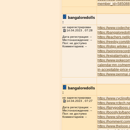
member_id=585088
bangaloredolls
:
не зарегистрирован
https://www.codeche
14.04.2023 , 07:28
https://bangaloredoll
https://teachers.net/
Дата регистрации: --
Местонахождение: --
https://reedsy.com/d
Пол: не доступно
https://listgo.wiloke
Комментариев: --
https://spinninrecor
https://expatarrival
https://www.pokec
calendar.mn.co/me
in-acceptable-price
https://www.penmai
bangaloredolls
:
не зарегистрирован
https://www.cyclin
14.04.2023 , 07:27
https://www.rctech.
https://fairygodboss
Дата регистрации: --
Местонахождение: --
https://boosty.to/b
Пол: не доступно
https://www.silvers
Комментариев: --
https://homment.
https://www.theloop