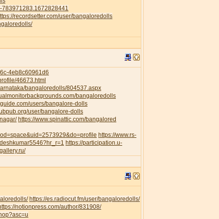
ls
41-783971283.1672828441
ttps://recordsetter.com/user/bangaloredolls
galoredolls/
956c-4eb8c60961d6
rofile/46673.html
/Karnataka/bangaloredolls/804537.aspx
dualmonitorbackgrounds.com/bangaloredolls
guide.com/users/bangalore-dolls
pubpub.org/user/bangalore-dolls
anagar/
https://www.spinattic.com/bangalored
?mod=space&uid=2573929&do=profile
https://www.rs-
awdeshkumar5546?hr_r=1
https://participation.u-
gallery.ru/
aloredolls/
https://es.radiocut.fm/user/bangaloredolls/
https://notionpress.com/author/831908/
shop?asc=u