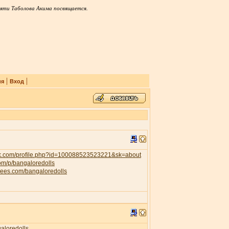
яти Таболова Акима посвящается.
|
|
ия
Вход
ok.com/profile.php?id=100088523523221&sk=about
com/p/bangaloredolls
trees.com/bangaloredolls
galoredolls