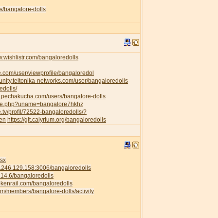
s/bangalore-dolls
w.wishlistr.com/bangaloredolls
e.com/user/viewprofile/bangaloredol
unity.teltonika-networks.com/user/bangaloredolls
edolls/
w.pechakucha.com/users/bangalore-dolls
ofile.php?uname=bangalore7hkhz
e.tv/profil/72522-bangaloredolls/?
=en
https://git.calyrium.org/bangaloredolls
isx
58.246.129.158:3006/bangaloredolls
.214.6/bangaloredolls
rokenrail.com/bangaloredolls
com/members/bangalore-dolls/activity