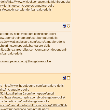
dolls/
http://www.wikidot.com/user:info/nidhiroygupta
www.fontshop.com/people/bangalore-dolls
ps://www.kiva.org/lender/bangaloredolls
loredolls/
https://medium.com/@neharoy1
/www.openstreetmap.org/user/bangaloredolls
tps://www.atlasobscura.com/users/bangaloredolls
uchsurfing.com/people/bangalore-dolls
https://hire.careerbliss.com/company/independent-
rs/bangaloredolls
ps://www.pexels.com/@bangalore-dolls-
ls
https://www.theoutbound.com/bangalore-dolls
/blip.fm/bangaloredolls
351
https://fliphtml5.com/homepage/vmcdl
lls/
https://www.graphis.com/bio/bangalore-dolls/
tps://onedio.com/profil/bangaloredolls
ent.com/bangaloredolls
https://orcid.org/0000-0001-
s://www.runnerspace.com/profile.php?