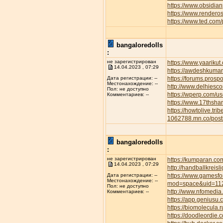
https://www.obsidian
https://www.rendero
https://www.ted.com
bangaloredolls
:
не зарегистрирован
https://www.yaarikut
14.04.2023 , 07:29
https://awdeshkum
https://forums.pros
Дата регистрации: --
Местонахождение: --
http://www.delhiesc
Пол: не доступно
https://wperp.com/us
Комментариев: --
https://www.17thsha
https://howtolive.tri
1062788.mn.co/pos
bangaloredolls
:
не зарегистрирован
https://kumparan.co
14.04.2023 , 07:29
http://handballkreis
https://www.gamesfor
Дата регистрации: --
Местонахождение: --
mod=space&uid=11
Пол: не доступно
http://www.nfomedia
Комментариев: --
https://app.geniusu
https://biomolecula.
https://doodleordie.