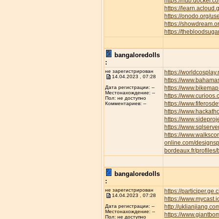
https://hub.docker.c
https://learn.aclo
https://onodo.org/u
https://showdream.or
https://thebloodsuga
bangaloredolls
:
не зарегистрирован
https://worldcospla
14.04.2023 , 07:28
https://www.bahamas
https://www.bikemap.
Дата регистрации: --
Местонахождение: --
https://www.curioos
Пол: не доступно
https://www.fiferos
Комментариев: --
https://www.hackath
https://www.sideproj
https://www.sqlserve
https://www.walksc
online.com/designsp
bordeaux.fr/profiles/
bangaloredolls
:
не зарегистрирован
https://participer.ge
14.04.2023 , 07:28
https://www.mycast.
http://uklianjiang
Дата регистрации: --
Местонахождение: --
https://www.giantbom
Пол: не доступно