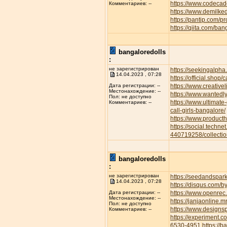
https://www.codecad
Комментариев: --
https://www.demilke
https://pantip.com/p
https://qiita.com/ban
bangaloredolls
:
не зарегистрирован
https://seekingalp
14.04.2023 , 07:28
https://official.shop/
https://www.creative
Дата регистрации: --
Местонахождение: --
https://www.wantedl
Пол: не доступно
https://www.ultimate
Комментариев: --
call-girls-bangalore/
https://www.product
https://social.techne
440719258/collectio
bangaloredolls
:
не зарегистрирован
https://seedandspar
14.04.2023 , 07:28
https://disqus.com/b
https://www.openrec.
Дата регистрации: --
Местонахождение: --
https://janjaonline
Пол: не доступно
https://www.designs
Комментариев: --
https://experiment.
6530-4951
https://b