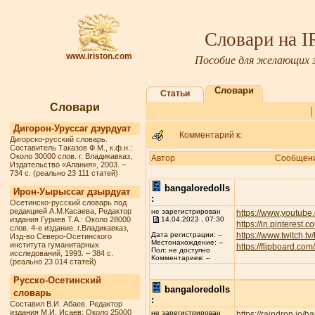
Словари на 
www.iriston.com
Пособие для желающих з
Словари
Статьи
Словари
Дигорон-Уруссаг дзурдуат
Комментарий к:
Дигорско-русский словарь.
Составитель Таказов Ф.М., к.ф.н.:
Около 30000 слов. г. Владикавказ,
Автор
Сообщен
Издательство «Алания», 2003. –
734 с. (реально 23 111 статей)
bangaloredolls
Ирон-Уырыссаг дзырдуат
:
Осетинско-русский словарь под
редакцией А.М.Касаева, Редактор
не зарегистрирован
https://www.youtube
издания Гуриев Т.А.: Около 28000
14.04.2023 , 07:30
https://in.pinterest.
слов. 4-е издание. г.Владикавказ,
https://www.twitch.t
Дата регистрации: --
Изд-во Северо-Осетинского
Местонахождение: --
института гуманитарных
https://flipboard.c
Пол: не доступно
исследований, 1993. – 384 с.
Комментариев: --
(реально 23 014 статей)
Русско-Осетинский
bangaloredolls
словарь
:
Составил В.И. Абаев. Редактор
издания М.И. Исаев: Около 25000
не зарегистрирован
https://raindrop.io/