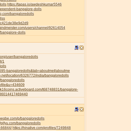
dolls
https://tapas.io/awdeshkumar5546
ndependent-bangalore-dolls
ng.com/bangaloredolls
llss
82c421de38e9d2d9
mindmeister.com/users/channel/92614054
p/bangalore-dolls
org/user/bangaloredolls
l/1
olls
35695-bangaloredolls&tab=aboutme#aboutme
.net/location/6326772/india/bangaloredolls
l/bangaloredolls
rofile&u=434609
a2k16coins.activeboard.com/t68748831/bangalore-
6286014417469440
.beqbe.com/p/bangaloredolls
//gifyu.com/bangaloredolls
/166844/
https://hinative.com/profiles/7249848