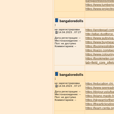
bangaloredolls/visi
https://www.lumber
https://www.project
bangaloredolls
:
не зарегистрирован
https://anotepad.co
14.04.2023 , 07:27
http://atlas.dustfor
https://www.autov
Дата регистрации: --
Местонахождение: --
https://www.buymeac
Пол: не доступно
https://businesslisti
Комментариев: --
https://paizo.com/p
https://www.colourin
https://bookmeter.c
tab=field_core_pfie
bangaloredolls
:
не зарегистрирован
https://education.ch
14.04.2023 , 07:27
https://www.seeread
https://dojour.us/u/b
Дата регистрации: --
Местонахождение: --
https://piano.masto
Пол: не доступно
https://skywarriort
Комментариев: --
https://thearticles
https://learn.centa.