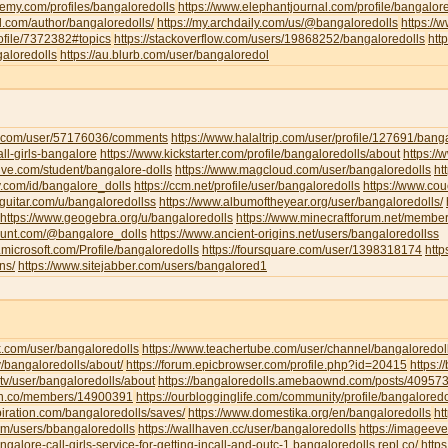
emy.com/profiles/bangaloredolls
https://www.elephantjournal.com/profile/bangalore
d.com/author/bangaloredolls/
https://my.archdaily.com/us/@bangaloredolls
https://
rofile/7372382#topics
https://stackoverflow.com/users/19868252/bangaloredolls
htt
galoredolls
https://au.blurb.com/user/bangaloredol
ha.com/user/57176036/comments
https://www.halaltrip.com/user/profile/127691/banga
call-girls-bangalore
https://www.kickstarter.com/profile/bangaloredolls/about
https:/
live.com/student/bangalore-dolls
https://www.magcloud.com/user/bangaloredolls
ht
y.com/id/bangalore_dolls
https://ccm.net/profile/user/bangaloredolls
https://www.co
-guitar.com/u/bangaloredollss
https://www.albumoftheyear.org/user/bangaloredolls/
https://www.geogebra.org/u/bangaloredolls
https://www.minecraftforum.net/membe
hunt.com/@bangalore_dolls
https://www.ancient-origins.net/users/bangaloredollss
t.microsoft.com/Profile/bangaloredolls
https://foursquare.com/user/1398318174
htt
ns/
https://www.sitejabber.com/users/bangalored1
k.com/user/bangaloredolls
https://www.teachertube.com/user/channel/bangaloredol
y/bangaloredolls/about/
https://forum.epicbrowser.com/profile.php?id=20415
https:/
tv/user/bangaloredolls/about
https://bangaloredolls.amebaownd.com/posts/40957
.mn.co/members/14900391
https://ourblogginglife.com/community/profile/bangaloredo
piration.com/bangaloredolls/saves/
https://www.domestika.org/en/bangaloredolls
ht
com/users/bbangaloredolls
https://wallhaven.cc/user/bangaloredolls
https://imageev
angalore-call-girls-service-for-getting-incall-and-outc-1.bangaloredolls.repl.co/
http