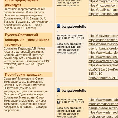
Ирон орфографион
https://infogram.com
Пол: не доступно
дзырдуат
https://moz.com/com
Комментариев: --
Осетинский орфографический
https://peatix.com/
словарь, около 58 тысяч слов.
https://public.tabl
Научно-популярное издание.
Составители: Н. К. Багаев, Х. А.
Таказов. Издательство «Алания», –
Владикавказ, 2002 г. — 688 с.
bangaloredolls
(реально 49 770 статей)
:
Русско-Осетинский
не зарегистрирован
https://sexymonterre
14.04.2023 , 07:29
словарь лингвистических
https://slides.com/b
терминов
https://themeforest.
Дата регистрации: --
Местонахождение: --
userid=bangaloredol
Составил: Гацалова Л.Б. Книга
Пол: не доступно
издана в авторской редакции.
https://www.battery
Комментариев: --
Северо-Осетинский институт
https://www.busines
гуманитарных и социальных
https://www.credly.
исследований – Владикавказ: РИО
СОИГСИ, 2007. — 140 с. (527
https://www.divepho
статей)
eba52f85ac69¬eKe
1ff5-9e10-
Ирон-Туркаг дзырдуат
eba52f85ac69%2F1
Сарæзтой Мамсыраты Озкан
Темурленк æмæ Мамсыраты
Озканы чызг Ирмæ Темурленк.
Ныртæккæ дзы ис 5609
bangaloredolls
уацхъуыды. Куыст ма йыл цæуы.
:
Осетинско-Турецкий словарь.
Составили Мамсыраты Озкан
не зарегистрирован
https://www.gametab
Темурленк и Мамсыраты Ирма
14.04.2023 , 07:29
Темурленк. В настоящее время
mods.com/users/ban
содержит 5609 статей. В стадии
bangaloredolls/?tab
Дата регистрации: --
разработки.
Местонахождение: --
https://www.intense
Пол: не доступно
archives.com/users/
Комментариев: --