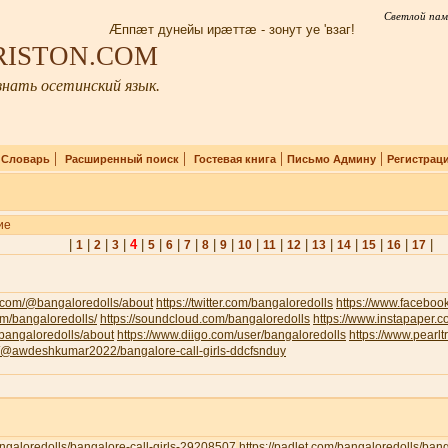
Светлой пам
Æппæт дунейы ирæттæ - зонут уе 'взаг!
IRISTON.COM
нать осетинский язык.
|
|
|
|
|
Словарь
Расширенный поиск
Гостевая книга
Письмо Админу
Регистрац
ие
|
|
|
|
4
|
|
|
|
|
|
|
|
|
|
|
|
|
|
1
2
3
5
6
7
8
9
10
11
12
13
14
15
16
17
.com/@bangaloredolls/about
https://twitter.com/bangaloredolls
https://www.facebo
com/bangaloredolls/
https://soundcloud.com/bangaloredolls
https://www.instapaper.
v/bangaloredolls/about
https://www.diigo.com/user/bangaloredolls
https://www.pearl
om/@awdeshkumar2022/bangalore-call-girls-ddcfsnduy
bangaloredolls/bangalore-call-girls-29208507
https://padlet.com/bangaloredolls/ban