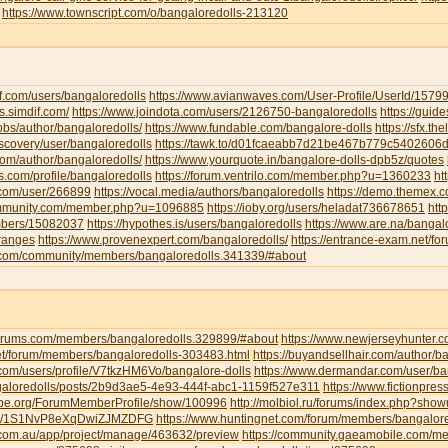
https://www.townscript.com/o/bangaloredolls-213120
f.com/users/bangaloredolls
https://www.avianwaves.com/User-Profile/UserId/1579
s.simdif.com/
https://www.joindota.com/users/2126750-bangaloredolls
https://guid
jobs/author/bangaloredolls/
https://www.fundable.com/bangalore-dolls
https://sfx.th
iscovery/user/bangaloredolls
https://tawk.to/d01fcaeabb7d21be467b779c5402606
.com/author/bangaloredolls/
https://www.yourquote.in/bangalore-dolls-dpb5z/quotes
ds.com/profile/bangaloredolls
https://forum.ventrilo.com/member.php?u=1360233
ht
s.com/user/266899
https://vocal.media/authors/bangaloredolls
https://demo.themex.c
ommunity.com/member.php?u=1096885
https://ioby.org/users/heladat736678651
htt
mbers/15082037
https://hypothes.is/users/bangaloredolls
https://www.are.na/bangalo
-ranges
https://www.provenexpert.com/bangaloredolls/
https://entrance-exam.net/f
.com/community/members/bangaloredolls.341339/#about
gforums.com/members/bangaloredolls.329899/#about
https://www.newjerseyhunter.
net/forum/members/bangaloredolls-303483.html
https://buyandsellhair.com/author/b
.com/users/profile/V7tkzHM6Vo/bangalore-dolls
https://www.dermandar.com/user/ba
angaloredolls/posts/2b9d3ae5-4e93-444f-abc1-1159f527e311
https://www.fictionpre
tripe.org/ForumMemberProfile/show/100996
http://molbiol.ru/forums/index.php?sh
com/1S1NvP8eXqDwiZJMZDFG
https://www.huntingnet.com/forum/members/bangalore
.com.au/app/project/manage/463632/preview
https://community.gaeamobile.com/