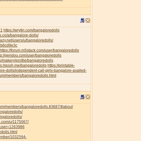
91
https://wrytin.com/bangaloredolls
es.co/a/bangalore-dolls/
elazy.net/users/u/bangaloredolls/
db6cd9e3c
https://forum.m5stack.com/user/bangaloredolls
tp://gendou.com/user/bangaloredolls
o/makery/profile/bangaloredolls
ps://qooh.me/bangaloredolls
https://printable-
re-dolls/independent-call-girls-bangalore-availed-
orum/members/bangaloredolls.html
com/members/bangaloredolls.83687/#about
angaloredolls/
ngaloredolls/
ss.com/u/1175067/
owuser=1263986
dolls.html
member/1032594-