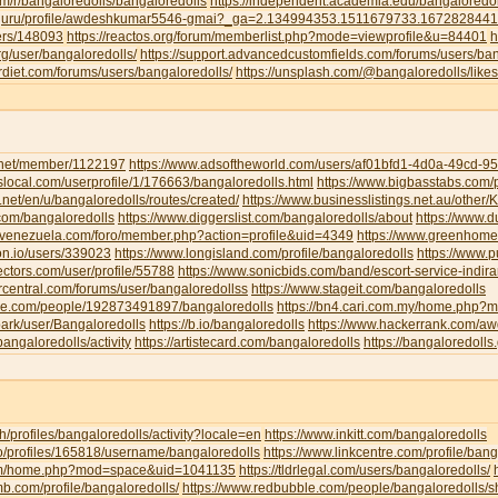
om/r/bangaloredolls/bangaloredolls
https://independent.academia.edu/bangaloredol
ud.guru/profile/awdeshkumar5546-gmai?_ga=2.134994353.1511679733.16728284
sers/148093
https://reactos.org/forum/memberlist.php?mode=viewprofile&u=84401
h
g/user/bangaloredolls/
https://support.advancedcustomfields.com/forums/users/ban
rdiet.com/forums/users/bangaloredolls/
https://unsplash.com/@bangaloredolls/likes
y.net/member/1122197
https://www.adsoftheworld.com/users/af01bfd1-4d0a-49cd-
local.com/userprofile/1/176663/bangaloredolls.html
https://www.bigbasstabs.com/p
net/en/u/bangaloredolls/routes/created/
https://www.businesslistings.net.au/other
.com/bangaloredolls
https://www.diggerslist.com/bangaloredolls/about
https://www.
devenezuela.com/foro/member.php?action=profile&uid=4349
https://www.greenhome
on.io/users/339023
https://www.longisland.com/profile/bangaloredolls
https://www.
ectors.com/user/profile/55788
https://www.sonicbids.com/band/escort-service-indir
rcentral.com/forums/user/bangaloredollss
https://www.stageit.com/bangaloredolls
ore.com/people/192873491897/bangaloredolls
https://bn4.cari.com.my/home.php
ark/user/Bangaloredolls
https://b.io/bangaloredolls
https://www.hackerrank.com/
bangaloredolls/activity
https://artistecard.com/bangaloredolls
https://bangaloredolls.
.ch/profiles/bangaloredolls/activity?locale=en
https://www.inkitt.com/bangaloredolls
io/profiles/165818/username/bangaloredolls
https://www.linkcentre.com/profile/bang
.com/home.php?mod=space&uid=1041135
https://tldrlegal.com/users/bangaloredolls/
b.com/profile/bangaloredolls/
https://www.redbubble.com/people/bangaloredolls/