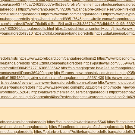
u.com/user/63774da724629b0d7e48d1ee/profile/timeline
https://tooter.in/bangalore
galoredolls
https://www.oranjo.eu/c/fun/230679/bangalore-call-girls-service-hire-i
.com/user/bangaloredolls
https://www.wibki.com/bangaloredolls
https://www.playpi
.nu/bangaloredolls
https://band.us/band/89517645
https://trello.com/w/bangaloredo
te.com/shard/s467/sh/176cfbf8-df5e-d54f-ac3f-ec3fb38679c2/83dbbb93c9c95d63
sers/4835266/bangaloredolls.html
https://awdeshkumar.contently.com/
https://www.
/@bangaloredolls310
https://folkd.com/user/bangaloredolls
https://start.me/u/aLqml
redolls/lists
https://www.storeboard.com/bangalorecallgirls2
https://www.bibsonomy.
ofile/bangaloredolls
https://zmut.com/bangaloredolls
https://pastewall.com/33594/wal
r.com/profile/08049572716366336542
http://bioimagingcore.be/q2a/user/bangalored
ll.com/user/editDone/369409.page
http://forums.thewebhostbiz.com/member.php?
ofile/1995480/
http://rivr.sulekha.com/bangaloredolls_55681439
http://www.askmap
orts.feedback/review-https-www-bangaloredolls-com-college
http://www.mototube.p
om/user/bangaloredolls
http://www.servinord.com/phpBB2/profile.php?mode=viewp
om/profiles/5152643
https://answers.themler.io/users/bangaloredolls
https://bestnb
le-model-vip-call-girls/?page=last#lastPostAnchor
https://careercup.com/user?id=
indy.com/user/bangaloredolls
https://coub.com/awdeshkumar5546
https://descubre
xwall.com/user/bangaloredolls
https://doodleordie.com/profile/bangaloredolls
https:
annel/bangaloredolls
https://gotartwork.com/Profile/bangaloredolls-bangaloredolls