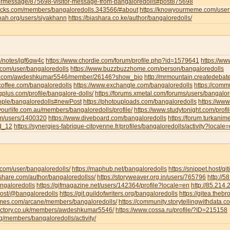
tormessage/875698-visitor-message-from-bangaloredolls#post875698
jocks.com/members/bangaloredolls.343566/#about
https://knowyourmeme.com/user
noah.org/users/siyakhann
https://biashara.co.ke/author/bangaloredolls/
m/notes/jqf6qw4c
https://www.chordie.com/forum/profile.php?id=1579641
https://ww
ce.com/user/bangaloredolls
https://www.buzzbuzzhome.com/person/bangaloredolls
iva.com/awdeshkumar5546/member/26146?show_bio
http://mrmountain.createdebat
offee.com/bangaloredolls
https://www.exchangle.com/bangaloredolls
https://comm
ngplus.com/profile/bangalore-dolls/
https://forums.xmetal.com/forums/users/bangalor
eople/bangaloredolls#newPost
https://photouploads.com/bangaloredolls
https://ww
yourlife.com.au/members/bangaloredolls/profile/
https://www.studytonight.com/pr
om/users/1400320
https://www.diveboard.com/bangaloredolls
https://forum.turkanim
ld_12
https://synergies-fabrique-citoyenne.fr/profiles/bangaloredolls/activity?locale
i.com/user/bangaloredolls/
https://maphub.net/bangaloredolls
https://snippet.host/qit
share.com/author/bangaloredollss/
https://storyweaver.org.in/users/765796
http://
angaloredolls
https://gifmagazine.net/users/142364/profile?locale=en
http://85.214
.host/@bangaloredolls
https://git.guildofwriters.org/bangaloredolls
https://gitea.theb
hemes.com/arcane/members/bangaloredolls/
https://community.storytellingwithdata.
directory.co.uk/members/awdeshkumar5546/
https://www.cossa.ru/profile/?ID=215158
org/members/bangaloredolls/activity/