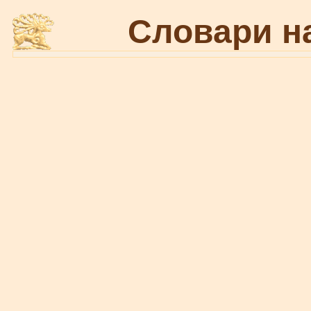
Словари н