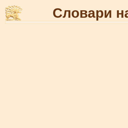
Словари н