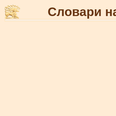
Словари н