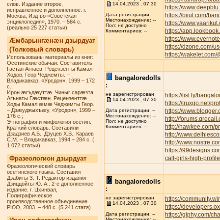
слов. Издание второе,
14.04.2023 , 07:30
https://www.deepbl
исправленное и дополненное. г.
https://biiut.com/ban
Дата регистрации: --
Москва, Изд-во «Советская
Местонахождение: --
энциклопедия», 1970. – 584 с.
https://www.yaarikut
Пол: не доступно
(реально 25 227 статьи)
https://app.lookbook
Комментариев: --
https://www.everno
Æмбарынгæнæн дзырдуат
https://dzone.com/u
(Толковый словарь)
https://wakelet.com
Использованы материалы из книг:
Осетинские обычаи. Составитель
Гастан Агнаев. Рецензенты Камал
Ходов, Геор Чеджемты. –
bangaloredolls
Владикавказ, «Урсдон», 1999 – 172
:
с.;
Ирон æгъдæуттæ. Чиныг сарæзта
не зарегистрирован
https://list.ly/bangalo
Агънаты Гæстæн. Рецензенттæ
14.04.2023 , 07:30
https://truxgo.net/pr
Ходы Камал æмæ Чеджемты Геор.
– Дзæуджыхъæу, «Урсдон», 1999 –
https://www.blogge
Дата регистрации: --
176 с.;
Местонахождение: --
http://forums.qreca
Пол: не доступно
Этнография и мифология осетин.
http://hawkee.com/pr
Комментариев: --
Краткий словарь. Составили
Дзадзиев А.Б., Дзуцев Х.В., Караев
http://www.delhiesc
С.М. – Владикавказ, 1994 – 284 с. (
http://www.nostre.c
1 072 статьи)
https://99designs.c
Фразеологион дзырдуат
call-girls-high-profi
Фразеологический словарь
осетинского языка. Составил
Дзабиты З. Т. Редактор издания
bangaloredolls
Дзиццойты Ю. А.: 2-е дополненное
:
издание. г. Цхинвал,
Полиграфическое
не зарегистрирован
https://community.w
производственное объединение
14.04.2023 , 07:30
https://developers.o
РЮО, 2003. – 448 с. (5 241 статя)
https://giphy.com/ch
Дата регистрации: --
Местонахождение: --