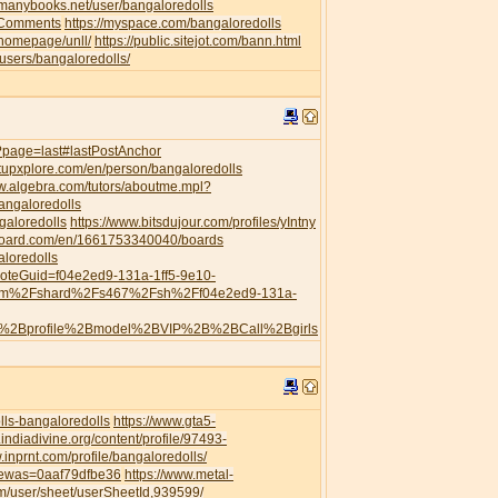
//manybooks.net/user/bangaloredolls
leComments
https://myspace.com/bangaloredolls
/homepage/unll/
https://public.sitejot.com/bann.html
o/users/bangaloredolls/
s/?page=last#lastPostAnchor
artupxplore.com/en/person/bangaloredolls
ww.algebra.com/tutors/aboutme.mpl?
angaloredolls
galoredolls
https://www.bitsdujour.com/profiles/yIntny
board.com/en/1661753340040/boards
aloredolls
?noteGuid=f04e2ed9-131a-1ff5-9e10-
com%2Fshard%2Fs467%2Fsh%2Ff04e2ed9-131a-
h%2Bprofile%2Bmodel%2BVIP%2B%2BCall%2Bgirls
ls-bangaloredolls
https://www.gta5-
.indiadivine.org/content/profile/97493-
.inprnt.com/profile/bangaloredolls/
viewas=0aaf79dfbe36
https://www.metal-
/user/sheet/userSheetId,939599/