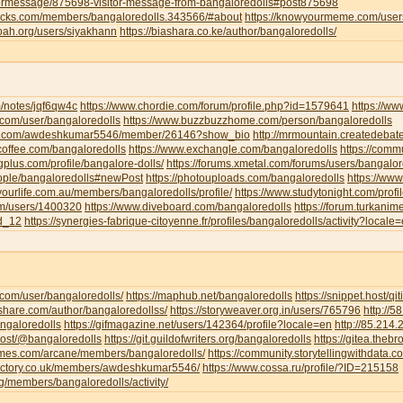
tormessage/875698-visitor-message-from-bangaloredolls#post875698
jocks.com/members/bangaloredolls.343566/#about
https://knowyourmeme.com/user
noah.org/users/siyakhann
https://biashara.co.ke/author/bangaloredolls/
m/notes/jqf6qw4c
https://www.chordie.com/forum/profile.php?id=1579641
https://ww
ce.com/user/bangaloredolls
https://www.buzzbuzzhome.com/person/bangaloredolls
iva.com/awdeshkumar5546/member/26146?show_bio
http://mrmountain.createdebat
offee.com/bangaloredolls
https://www.exchangle.com/bangaloredolls
https://comm
ngplus.com/profile/bangalore-dolls/
https://forums.xmetal.com/forums/users/bangalor
eople/bangaloredolls#newPost
https://photouploads.com/bangaloredolls
https://ww
yourlife.com.au/members/bangaloredolls/profile/
https://www.studytonight.com/pr
om/users/1400320
https://www.diveboard.com/bangaloredolls
https://forum.turkanim
ld_12
https://synergies-fabrique-citoyenne.fr/profiles/bangaloredolls/activity?locale
i.com/user/bangaloredolls/
https://maphub.net/bangaloredolls
https://snippet.host/qit
share.com/author/bangaloredollss/
https://storyweaver.org.in/users/765796
http://
angaloredolls
https://gifmagazine.net/users/142364/profile?locale=en
http://85.214
.host/@bangaloredolls
https://git.guildofwriters.org/bangaloredolls
https://gitea.theb
hemes.com/arcane/members/bangaloredolls/
https://community.storytellingwithdata.
directory.co.uk/members/awdeshkumar5546/
https://www.cossa.ru/profile/?ID=215158
org/members/bangaloredolls/activity/