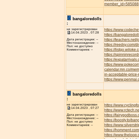
member_id=585088
bangaloredolls
:
не зарегистрирован
https://www.codeche
14.04.2023 , 07:28
https://bangaloredoll
https://teachers.net/
Дата регистрации: --
Местонахождение: --
https://reedsy.com/d
Пол: не доступно
https://listgo.wiloke
Комментариев: --
https://spinninrecor
https://expatarrival
https://www.pokec
calendar.mn.co/me
in-acceptable-price
https://www.penmai
bangaloredolls
:
не зарегистрирован
https://www.cyclin
14.04.2023 , 07:27
https://www.rctech.
https://fairygodboss
Дата регистрации: --
Местонахождение: --
https://boosty.to/b
Пол: не доступно
https://www.silvers
Комментариев: --
https://homment.
https://www.theloop