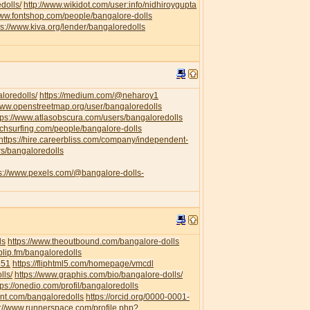
dolls/
http://www.wikidot.com/user:info/nidhiroygupta
www.fontshop.com/people/bangalore-dolls
ps://www.kiva.org/lender/bangaloredolls
loredolls/
https://medium.com/@neharoy1
/www.openstreetmap.org/user/bangaloredolls
tps://www.atlasobscura.com/users/bangaloredolls
uchsurfing.com/people/bangalore-dolls
https://hire.careerbliss.com/company/independent-
rs/bangaloredolls
ps://www.pexels.com/@bangalore-dolls-
ls
https://www.theoutbound.com/bangalore-dolls
/blip.fm/bangaloredolls
351
https://fliphtml5.com/homepage/vmcdl
lls/
https://www.graphis.com/bio/bangalore-dolls/
tps://onedio.com/profil/bangaloredolls
ent.com/bangaloredolls
https://orcid.org/0000-0001-
s://www.runnerspace.com/profile.php?