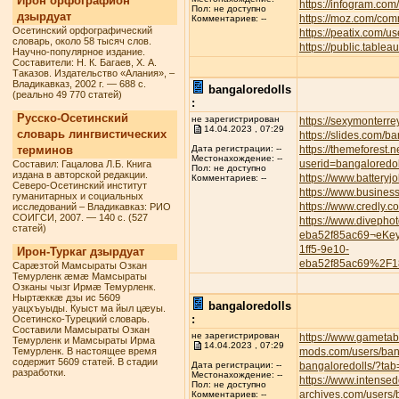
Ирон орфографион
https://infogram.com
Пол: не доступно
дзырдуат
https://moz.com/com
Комментариев: --
Осетинский орфографический
https://peatix.com/
словарь, около 58 тысяч слов.
https://public.tabl
Научно-популярное издание.
Составители: Н. К. Багаев, Х. А.
Таказов. Издательство «Алания», –
Владикавказ, 2002 г. — 688 с.
bangaloredolls
(реально 49 770 статей)
:
Русско-Осетинский
не зарегистрирован
https://sexymonterre
14.04.2023 , 07:29
словарь лингвистических
https://slides.com/b
терминов
https://themeforest.
Дата регистрации: --
Местонахождение: --
userid=bangaloredol
Составил: Гацалова Л.Б. Книга
Пол: не доступно
издана в авторской редакции.
https://www.battery
Комментариев: --
Северо-Осетинский институт
https://www.busines
гуманитарных и социальных
https://www.credly.
исследований – Владикавказ: РИО
СОИГСИ, 2007. — 140 с. (527
https://www.divepho
статей)
eba52f85ac69¬eKe
1ff5-9e10-
Ирон-Туркаг дзырдуат
eba52f85ac69%2F1
Сарæзтой Мамсыраты Озкан
Темурленк æмæ Мамсыраты
Озканы чызг Ирмæ Темурленк.
Ныртæккæ дзы ис 5609
bangaloredolls
уацхъуыды. Куыст ма йыл цæуы.
:
Осетинско-Турецкий словарь.
Составили Мамсыраты Озкан
не зарегистрирован
https://www.gametab
Темурленк и Мамсыраты Ирма
14.04.2023 , 07:29
Темурленк. В настоящее время
mods.com/users/ban
содержит 5609 статей. В стадии
bangaloredolls/?tab
Дата регистрации: --
разработки.
Местонахождение: --
https://www.intense
Пол: не доступно
archives.com/users/
Комментариев: --