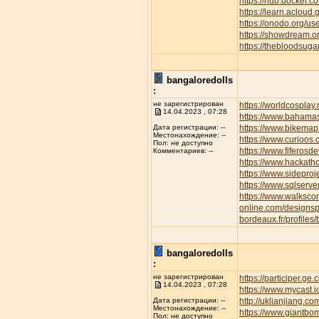
https://hub.docker.c
https://learn.aclo
https://onodo.org/u
https://showdream.or
https://thebloodsuga
bangaloredolls
:
не зарегистрирован
https://worldcospla
14.04.2023 , 07:28
https://www.bahamas
https://www.bikemap.
Дата регистрации: --
Местонахождение: --
https://www.curioos
Пол: не доступно
https://www.fiferos
Комментариев: --
https://www.hackath
https://www.sideproj
https://www.sqlserve
https://www.walksc
online.com/designsp
bordeaux.fr/profiles/
bangaloredolls
:
не зарегистрирован
https://participer.ge
14.04.2023 , 07:28
https://www.mycast.
http://uklianjiang
Дата регистрации: --
Местонахождение: --
https://www.giantbom
Пол: не доступно