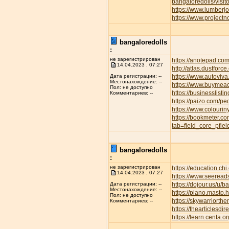
bangaloredolls/visi
https://www.lumber
https://www.project
bangaloredolls
:
не зарегистрирован
https://anotepad.co
14.04.2023 , 07:27
http://atlas.dustfor
https://www.autov
Дата регистрации: --
Местонахождение: --
https://www.buymeac
Пол: не доступно
https://businesslisti
Комментариев: --
https://paizo.com/p
https://www.colourin
https://bookmeter.c
tab=field_core_pfie
bangaloredolls
:
не зарегистрирован
https://education.ch
14.04.2023 , 07:27
https://www.seeread
https://dojour.us/u/b
Дата регистрации: --
Местонахождение: --
https://piano.masto
Пол: не доступно
https://skywarriort
Комментариев: --
https://thearticles
https://learn.centa.