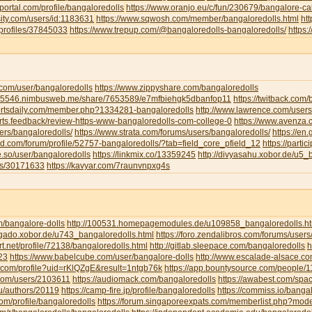
portal.com/profile/bangaloredolls
https://www.oranjo.eu/c/fun/230679/bangalore-cal
sity.com/users/id:1183631
https://www.sqwosh.com/member/bangaloredolls.html
ht
/profiles/37845033
https://www.trepup.com/@bangaloredolls-bangaloredolls/
https
.com/user/bangaloredolls
https://www.zippyshare.com/bangaloredolls
ar5546.nimbusweb.me/share/7653589/e7mfbiehgk5dbanfop11
https://twitback.com
portsdaily.com/member.php?1334281-bangaloredolls
http://www.lawrence.com/users
orts.feedback/review-https-www-bangaloredolls-com-college-0
https://www.avenza
ers/bangaloredolls/
https://www.strata.com/forums/users/bangaloredolls/
https://en
rd.com/forum/profile/52757-bangaloredolls/?tab=field_core_pfield_12
https://partic
be.so/user/bangaloredolls
https://linkmix.co/13359245
http://divyasahu.xobor.de/u5_
ts/30171633
https://kavyar.com/7raunvnpxg4s
m/bangalore-dolls
http://100531.homepagemodules.de/u109858_bangaloredolls.ht
ligado.xobor.de/u743_bangaloredolls.html
https://foro.zendalibros.com/forums/users
t.net/profile/72138/bangaloredolls.html
http://gitlab.sleepace.com/bangaloredolls
h
23
https://www.babelcube.com/user/bangalore-dolls
http://www.escalade-alsace.c
.com/profile?uid=rKlQZgE&result=1ntgb76k
https://app.bountysource.com/people/
.com/users/2103611
https://audiomack.com/bangaloredolls
https://awabest.com/spa
ru/authors/20119
https://camp-fire.jp/profile/bangaloredolls
https://commiss.io/banga
com/profile/bangaloredolls
https://forum.singaporeexpats.com/memberlist.php?mo