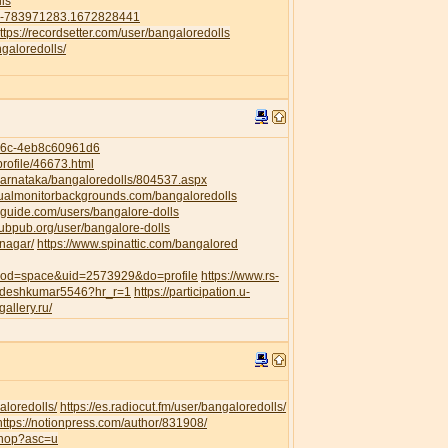
ls
41-783971283.1672828441
ttps://recordsetter.com/user/bangaloredolls
galoredolls/
956c-4eb8c60961d6
rofile/46673.html
/Karnataka/bangaloredolls/804537.aspx
dualmonitorbackgrounds.com/bangaloredolls
guide.com/users/bangalore-dolls
pubpub.org/user/bangalore-dolls
anagar/
https://www.spinattic.com/bangalored
?mod=space&uid=2573929&do=profile
https://www.rs-
awdeshkumar5546?hr_r=1
https://participation.u-
gallery.ru/
aloredolls/
https://es.radiocut.fm/user/bangaloredolls/
https://notionpress.com/author/831908/
shop?asc=u