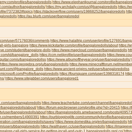
emy.com/profiles/bangaloredolls
https://www.elephantjournal.com/profile/bangalore
d.com/author/bangaloredolls/
https://my.archdaily.com/us/@bangaloredolls
https://
rofile/7372382#topics
https://stackoverflow.com/users/19868252/bangaloredolls
htt
galoredolls
https://au.blurb.com/user/bangaloredol
ha.com/user/57176036/comments
https://www.halaltrip.com/user/profile/127691/banga
call-girls-bangalore
https://www.kickstarter.com/profile/bangaloredolls/about
https:/
live.com/student/bangalore-dolls
https://www.magcloud.com/user/bangaloredolls
ht
y.com/id/bangalore_dolls
https://ccm.net/profile/user/bangaloredolls
https://www.co
-guitar.com/u/bangaloredollss
https://www.albumoftheyear.org/user/bangaloredolls/
https://www.geogebra.org/u/bangaloredolls
https://www.minecraftforum.net/membe
hunt.com/@bangalore_dolls
https://www.ancient-origins.net/users/bangaloredollss
t.microsoft.com/Profile/bangaloredolls
https://foursquare.com/user/1398318174
htt
ns/
https://www.sitejabber.com/users/bangalored1
k.com/user/bangaloredolls
https://www.teachertube.com/user/channel/bangaloredol
y/bangaloredolls/about/
https://forum.epicbrowser.com/profile.php?id=20415
https:/
tv/user/bangaloredolls/about
https://bangaloredolls.amebaownd.com/posts/40957
.mn.co/members/14900391
https://ourblogginglife.com/community/profile/bangaloredo
piration.com/bangaloredolls/saves/
https://www.domestika.org/en/bangaloredolls
ht
com/users/bbangaloredolls
https://wallhaven.cc/user/bangaloredolls
https://imageev
angalore-call-girls-service-for-getting-incall-and-outc-1.bangaloredolls.repl.co/
http