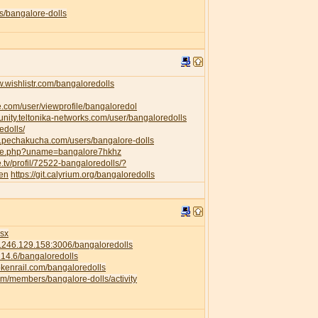
s/bangalore-dolls
w.wishlistr.com/bangaloredolls
e.com/user/viewprofile/bangaloredol
unity.teltonika-networks.com/user/bangaloredolls
edolls/
w.pechakucha.com/users/bangalore-dolls
ofile.php?uname=bangalore7hkhz
e.tv/profil/72522-bangaloredolls/?
=en
https://git.calyrium.org/bangaloredolls
isx
58.246.129.158:3006/bangaloredolls
.214.6/bangaloredolls
rokenrail.com/bangaloredolls
com/members/bangalore-dolls/activity