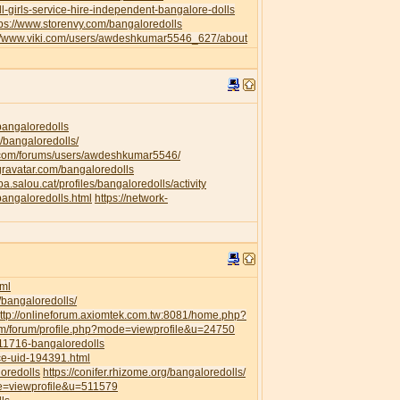
l-girls-service-hire-independent-bangalore-dolls
tps://www.storenvy.com/bangaloredolls
://www.viki.com/users/awdeshkumar5546_627/about
/bangaloredolls
/bangaloredolls/
.com/forums/users/awdeshkumar5546/
.gravatar.com/bangaloredolls
ipa.salou.cat/profiles/bangaloredolls/activity
bangaloredolls.html
https://network-
ml
/bangaloredolls/
ttp://onlineforum.axiomtek.com.tw:8081/home.php?
om/forum/profile.php?mode=viewprofile&u=24750
111716-bangaloredolls
ce-uid-194391.html
loredolls
https://conifer.rhizome.org/bangaloredolls/
de=viewprofile&u=511579