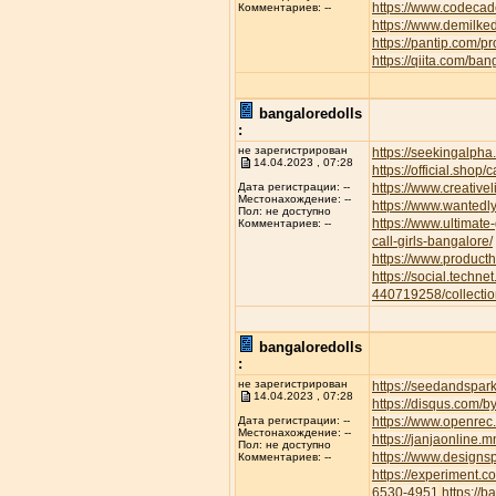
https://www.codecad
Комментариев: --
https://www.demilke
https://pantip.com/p
https://qiita.com/ban
bangaloredolls
:
не зарегистрирован
https://seekingalp
14.04.2023 , 07:28
https://official.shop/
https://www.creative
Дата регистрации: --
Местонахождение: --
https://www.wantedl
Пол: не доступно
https://www.ultimate
Комментариев: --
call-girls-bangalore/
https://www.product
https://social.techne
440719258/collectio
bangaloredolls
:
не зарегистрирован
https://seedandspar
14.04.2023 , 07:28
https://disqus.com/b
https://www.openrec.
Дата регистрации: --
Местонахождение: --
https://janjaonline
Пол: не доступно
https://www.designs
Комментариев: --
https://experiment.
6530-4951
https://b