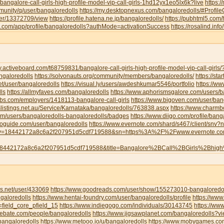
/bangalore-call-girls-high-profile-model-vip-call-girls-1hd12yx1eo5lx6k?live
https:
munity/q/user/bangaloredolls
https://my.desktopnexus.com/bangaloredolls/#Profi
user/13372709/view
https://profile.hatena.ne.jp/bangaloredolls/
https://pubhtml5.com
eau.com/app/profile/bangaloredolls?authMode=activationSuccess
https://rosalind.inf
y.activeboard.com/t68759831/bangalore-call-girls-high-profile-model-vip-call-girl
angaloredolls
https://solvonauts.org/community/members/bangaloredolls/
https://st
net/user/bangaloredolls
https://visual.ly/users/awdeshkumar5546/portfolio
https://w
ls
https://allmyfaves.com/bangaloredolls
https://www.aphorismsgalore.com/users/b
jobs.com/employers/1418113-bangalore-call-girls
https://www.bigoven.com/user/ban
slistings.net.au/Service/Karnataka/bangaloredolls/763838.aspx
https://www.charm
com/users/bangaloredolls-bangaloredolls/badges
https://www.diigo.com/profile/bang
toguide.com/user/bangaloredolls
https://www.evernote.com/shard/s467/client/snv
y=18442172a8c6a2f207951d5cdf719588&sn=https%3A%2F%2Fwww.evernote.
8442172a8c6a2f207951d5cdf719588&title=Bangalore%2BCall%2BGirls%2Bhig
s.net/user/433069
https://www.goodreads.com/user/show/155273010-bangaloredol
galoredolls
https://www.hentai-foundry.com/user/bangaloredolls/profile
https://www
=field_core_pfield_15
https://www.indiegogo.com/individuals/30143745
https://www
debate.com/people/bangaloredolls
https://www.jigsawplanet.com/bangaloredolls?
bangaloredolls
https://www.metooo.io/u/bangaloredolls
https://www.mobygames.com