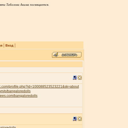
яти Таболова Акима посвящается.
|
|
ия
Вход
ok.com/profile.php?id=100088523523221&sk=about
com/p/bangaloredolls
trees.com/bangaloredolls
galoredolls