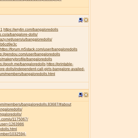
91
https://wrytin.com/bangaloredolls
es.co/a/bangalore-dolls/
elazy.net/users/u/bangaloredolls/
db6cd9e3c
https://forum.m5stack.com/user/bangaloredolls
tp://gendou.com/user/bangaloredolls
o/makery/profile/bangaloredolls
ps://qooh.me/bangaloredolls
https://printable-
re-dolls/independent-call-girls-bangalore-availed-
orum/members/bangaloredolls.html
com/members/bangaloredolls.83687/#about
angaloredolls/
ngaloredolls/
ss.com/u/1175067/
owuser=1263986
dolls.html
member/1032594-