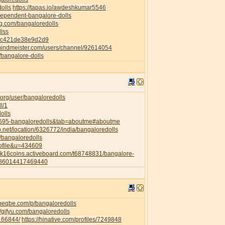
dolls
https://tapas.io/awdeshkumar5546
ndependent-bangalore-dolls
ng.com/bangaloredolls
llss
82c421de38e9d2d9
mindmeister.com/users/channel/92614054
p/bangalore-dolls
org/user/bangaloredolls
l/1
olls
35695-bangaloredolls&tab=aboutme#aboutme
.net/location/6326772/india/bangaloredolls
l/bangaloredolls
rofile&u=434609
a2k16coins.activeboard.com/t68748831/bangalore-
6286014417469440
.beqbe.com/p/bangaloredolls
//gifyu.com/bangaloredolls
/166844/
https://hinative.com/profiles/7249848