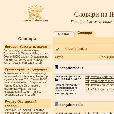
Словари на 
www.iriston.com
Пособие для желающих з
Словари
Статьи
Словари
Дигорон-Уруссаг дзурдуат
Комментарий к:
Дигорско-русский словарь.
Составитель Таказов Ф.М., к.ф.н.:
Около 30000 слов. г. Владикавказ,
Автор
Сообщен
Издательство «Алания», 2003. –
734 с. (реально 23 111 статей)
bangaloredolls
Ирон-Уырыссаг дзырдуат
:
Осетинско-русский словарь под
редакцией А.М.Касаева, Редактор
не зарегистрирован
https://www.youtube
издания Гуриев Т.А.: Около 28000
14.04.2023 , 07:30
https://in.pinterest.
слов. 4-е издание. г.Владикавказ,
https://www.twitch.t
Дата регистрации: --
Изд-во Северо-Осетинского
Местонахождение: --
института гуманитарных
https://flipboard.c
Пол: не доступно
исследований, 1993. – 384 с.
Комментариев: --
(реально 23 014 статей)
Русско-Осетинский
bangaloredolls
словарь
:
Составил В.И. Абаев. Редактор
издания М.И. Исаев: Около 25000
не зарегистрирован
https://raindrop.io/