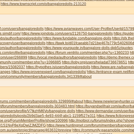
https://www.townscript.com/o/bangaloredolls-213120
f.com/users/bangaloredolls
https://www.avianwaves.com/User-Profile/UserId/1579
s.simdif.com/
https://www.joindota.com/users/2126750-bangaloredolls
https://guid
jobs/author/bangaloredolls/
https://www.fundable.com/bangalore-dolls
https://sfx.th
iscovery/user/bangaloredolls
https://tawk.to/d01fcaeabb7d21be467b779c5402606
.com/author/bangaloredolls/
https://www.yourquote.in/bangalore-dolls-dpb5z/quotes
ds.com/profile/bangaloredolls
https://forum.ventrilo.com/member.php?u=1360233
ht
s.com/user/266899
https://vocal.media/authors/bangaloredolls
https://demo.themex.c
ommunity.com/member.php?u=1096885
https://ioby.org/users/heladat736678651
htt
mbers/15082037
https://hypothes.is/users/bangaloredolls
https://www.are.na/bangalo
-ranges
https://www.provenexpert.com/bangaloredolls/
https://entrance-exam.net/f
.com/community/members/bangaloredolls.341339/#about
gforums.com/members/bangaloredolls.329899/#about
https://www.newjerseyhunter.
net/forum/members/bangaloredolls-303483.html
https://buyandsellhair.com/author/b
.com/users/profile/V7tkzHM6Vo/bangalore-dolls
https://www.dermandar.com/user/ba
angaloredolls/posts/2b9d3ae5-4e93-444f-abc1-1159f527e311
https://www.fictionpre
tripe.org/ForumMemberProfile/show/100996
http://molbiol.ru/forums/index.php?sh
com/1S1NvP8eXqDwiZJMZDFG
https://www.huntingnet.com/forum/members/bangalore
.com.au/app/project/manage/463632/preview
https://community.gaeamobile.com/