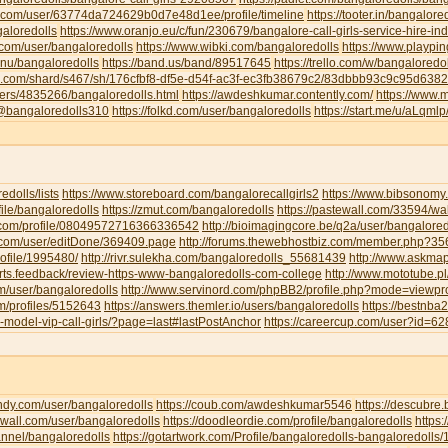
u.com/user/63774da724629b0d7e48d1ee/profile/timeline
https://tooter.in/bangalore
galoredolls
https://www.oranjo.eu/c/fun/230679/bangalore-call-girls-service-hire-i
.com/user/bangaloredolls
https://www.wibki.com/bangaloredolls
https://www.playpi
.nu/bangaloredolls
https://band.us/band/89517645
https://trello.com/w/bangaloredo
te.com/shard/s467/sh/176cfbf8-df5e-d54f-ac3f-ec3fb38679c2/83dbbb93c9c95d63
sers/4835266/bangaloredolls.html
https://awdeshkumar.contently.com/
https://www.
/@bangaloredolls310
https://folkd.com/user/bangaloredolls
https://start.me/u/aLqml
redolls/lists
https://www.storeboard.com/bangalorecallgirls2
https://www.bibsonomy.
ofile/bangaloredolls
https://zmut.com/bangaloredolls
https://pastewall.com/33594/wal
r.com/profile/08049572716366336542
http://bioimagingcore.be/q2a/user/bangalored
ll.com/user/editDone/369409.page
http://forums.thewebhostbiz.com/member.php?
ofile/1995480/
http://rivr.sulekha.com/bangaloredolls_55681439
http://www.askmap
orts.feedback/review-https-www-bangaloredolls-com-college
http://www.mototube.p
om/user/bangaloredolls
http://www.servinord.com/phpBB2/profile.php?mode=viewp
om/profiles/5152643
https://answers.themler.io/users/bangaloredolls
https://bestnb
le-model-vip-call-girls/?page=last#lastPostAnchor
https://careercup.com/user?id=
indy.com/user/bangaloredolls
https://coub.com/awdeshkumar5546
https://descubre
xwall.com/user/bangaloredolls
https://doodleordie.com/profile/bangaloredolls
https:
annel/bangaloredolls
https://gotartwork.com/Profile/bangaloredolls-bangaloredolls