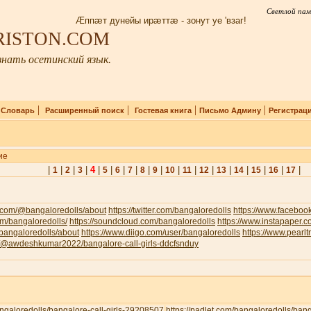
Светлой пам
Æппæт дунейы ирæттæ - зонут уе 'взаг!
IRISTON.COM
нать осетинский язык.
|
|
|
|
|
Словарь
Расширенный поиск
Гостевая книга
Письмо Админу
Регистрац
ие
|
|
|
|
4
|
|
|
|
|
|
|
|
|
|
|
|
|
|
1
2
3
5
6
7
8
9
10
11
12
13
14
15
16
17
.com/@bangaloredolls/about
https://twitter.com/bangaloredolls
https://www.facebo
com/bangaloredolls/
https://soundcloud.com/bangaloredolls
https://www.instapaper.
v/bangaloredolls/about
https://www.diigo.com/user/bangaloredolls
https://www.pearl
om/@awdeshkumar2022/bangalore-call-girls-ddcfsnduy
bangaloredolls/bangalore-call-girls-29208507
https://padlet.com/bangaloredolls/ban