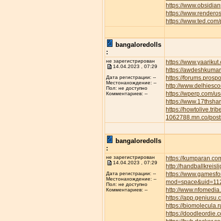
https://www.obsidian
https://www.rendero
https://www.ted.com
bangaloredolls
:
не зарегистрирован
https://www.yaarikut
14.04.2023 , 07:29
https://awdeshkum
https://forums.pros
Дата регистрации: --
Местонахождение: --
http://www.delhiesc
Пол: не доступно
https://wperp.com/us
Комментариев: --
https://www.17thsha
https://howtolive.tri
1062788.mn.co/pos
bangaloredolls
:
не зарегистрирован
https://kumparan.co
14.04.2023 , 07:29
http://handballkreis
https://www.gamesfor
Дата регистрации: --
Местонахождение: --
mod=space&uid=11
Пол: не доступно
http://www.nfomedia
Комментариев: --
https://app.geniusu
https://biomolecula.
https://doodleordie.