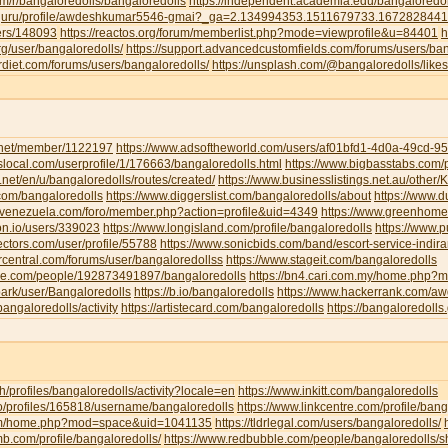
om/r/bangaloredolls/bangaloredolls
https://independent.academia.edu/bangaloredol
ud.guru/profile/awdeshkumar5546-gmai?_ga=2.134994353.1511679733.16728284
sers/148093
https://reactos.org/forum/memberlist.php?mode=viewprofile&u=84401
h
g/user/bangaloredolls/
https://support.advancedcustomfields.com/forums/users/ban
rdiet.com/forums/users/bangaloredolls/
https://unsplash.com/@bangaloredolls/likes
y.net/member/1122197
https://www.adsoftheworld.com/users/af01bfd1-4d0a-49cd-
local.com/userprofile/1/176663/bangaloredolls.html
https://www.bigbasstabs.com/p
net/en/u/bangaloredolls/routes/created/
https://www.businesslistings.net.au/other
.com/bangaloredolls
https://www.diggerslist.com/bangaloredolls/about
https://www.
devenezuela.com/foro/member.php?action=profile&uid=4349
https://www.greenhome
on.io/users/339023
https://www.longisland.com/profile/bangaloredolls
https://www.
ectors.com/user/profile/55788
https://www.sonicbids.com/band/escort-service-indir
rcentral.com/forums/user/bangaloredollss
https://www.stageit.com/bangaloredolls
ore.com/people/192873491897/bangaloredolls
https://bn4.cari.com.my/home.php
ark/user/Bangaloredolls
https://b.io/bangaloredolls
https://www.hackerrank.com/
bangaloredolls/activity
https://artistecard.com/bangaloredolls
https://bangaloredolls.
.ch/profiles/bangaloredolls/activity?locale=en
https://www.inkitt.com/bangaloredolls
io/profiles/165818/username/bangaloredolls
https://www.linkcentre.com/profile/bang
.com/home.php?mod=space&uid=1041135
https://tldrlegal.com/users/bangaloredolls/
b.com/profile/bangaloredolls/
https://www.redbubble.com/people/bangaloredolls/