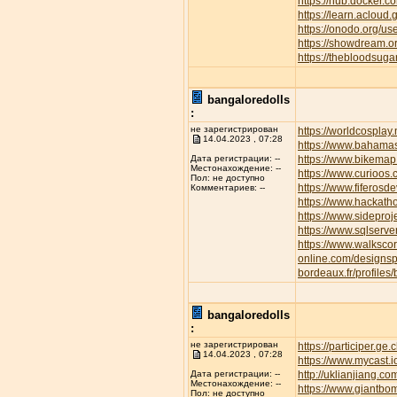
https://hub.docker.c
https://learn.aclo
https://onodo.org/u
https://showdream.or
https://thebloodsuga
bangaloredolls
:
не зарегистрирован
https://worldcospla
14.04.2023 , 07:28
https://www.bahamas
https://www.bikemap.
Дата регистрации: --
Местонахождение: --
https://www.curioos
Пол: не доступно
https://www.fiferos
Комментариев: --
https://www.hackath
https://www.sideproj
https://www.sqlserve
https://www.walksc
online.com/designsp
bordeaux.fr/profiles/
bangaloredolls
:
не зарегистрирован
https://participer.ge
14.04.2023 , 07:28
https://www.mycast.
http://uklianjiang
Дата регистрации: --
Местонахождение: --
https://www.giantbom
Пол: не доступно