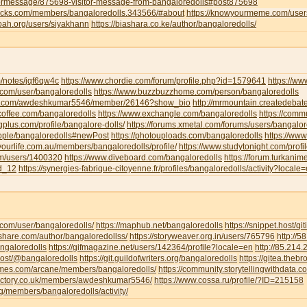
tormessage/875698-visitor-message-from-bangaloredolls#post875698
jocks.com/members/bangaloredolls.343566/#about
https://knowyourmeme.com/user
noah.org/users/siyakhann
https://biashara.co.ke/author/bangaloredolls/
m/notes/jqf6qw4c
https://www.chordie.com/forum/profile.php?id=1579641
https://ww
ce.com/user/bangaloredolls
https://www.buzzbuzzhome.com/person/bangaloredolls
iva.com/awdeshkumar5546/member/26146?show_bio
http://mrmountain.createdebat
offee.com/bangaloredolls
https://www.exchangle.com/bangaloredolls
https://comm
ngplus.com/profile/bangalore-dolls/
https://forums.xmetal.com/forums/users/bangalor
eople/bangaloredolls#newPost
https://photouploads.com/bangaloredolls
https://ww
yourlife.com.au/members/bangaloredolls/profile/
https://www.studytonight.com/pr
om/users/1400320
https://www.diveboard.com/bangaloredolls
https://forum.turkanim
ld_12
https://synergies-fabrique-citoyenne.fr/profiles/bangaloredolls/activity?locale
i.com/user/bangaloredolls/
https://maphub.net/bangaloredolls
https://snippet.host/qit
share.com/author/bangaloredollss/
https://storyweaver.org.in/users/765796
http://
angaloredolls
https://gifmagazine.net/users/142364/profile?locale=en
http://85.214
.host/@bangaloredolls
https://git.guildofwriters.org/bangaloredolls
https://gitea.theb
hemes.com/arcane/members/bangaloredolls/
https://community.storytellingwithdata.
directory.co.uk/members/awdeshkumar5546/
https://www.cossa.ru/profile/?ID=215158
org/members/bangaloredolls/activity/