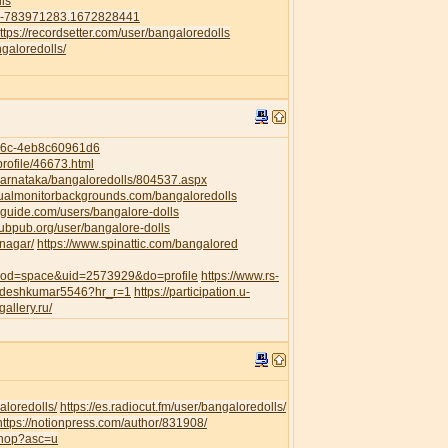
ls
41-783971283.1672828441
ttps://recordsetter.com/user/bangaloredolls
galoredolls/
956c-4eb8c60961d6
rofile/46673.html
/Karnataka/bangaloredolls/804537.aspx
dualmonitorbackgrounds.com/bangaloredolls
guide.com/users/bangalore-dolls
pubpub.org/user/bangalore-dolls
anagar/
https://www.spinattic.com/bangalored
?mod=space&uid=2573929&do=profile
https://www.rs-
awdeshkumar5546?hr_r=1
https://participation.u-
gallery.ru/
aloredolls/
https://es.radiocut.fm/user/bangaloredolls/
https://notionpress.com/author/831908/
shop?asc=u