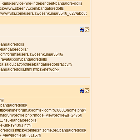
l-girls-service-hire-independent-bangalore-dolls
tps://www.storenvy.com/bangaloredolls
://www.viki.com/users/awdeshkumar5546_627/about
/bangaloredolls
/bangaloredolls/
.com/forums/users/awdeshkumar5546/
.gravatar.com/bangaloredolls
ipa.salou.cat/profiles/bangaloredolls/activity
bangaloredolls.html
https://network-
ml
/bangaloredolls/
ttp://onlineforum.axiomtek.com.tw:8081/home.php?
om/forum/profile.php?mode=viewprofile&u=24750
111716-bangaloredolls
ce-uid-194391.html
loredolls
https://conifer.rhizome.org/bangaloredolls/
de=viewprofile&u=511579