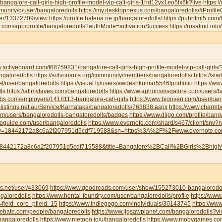
/bangalore-call-girls-high-profile-model-vip-call-girls-1hd12yx1eo5lx6k?live
https:
munity/q/user/bangaloredolls
https://my.desktopnexus.com/bangaloredolls/#Profi
user/13372709/view
https://profile.hatena.ne.jp/bangaloredolls/
https://pubhtml5.com
eau.com/app/profile/bangaloredolls?authMode=activationSuccess
https://rosalind.inf
y.activeboard.com/t68759831/bangalore-call-girls-high-profile-model-vip-call-girl
angaloredolls
https://solvonauts.org/community/members/bangaloredolls/
https://st
net/user/bangaloredolls
https://visual.ly/users/awdeshkumar5546/portfolio
https://w
ls
https://allmyfaves.com/bangaloredolls
https://www.aphorismsgalore.com/users/b
jobs.com/employers/1418113-bangalore-call-girls
https://www.bigoven.com/user/ban
slistings.net.au/Service/Karnataka/bangaloredolls/763838.aspx
https://www.charm
com/users/bangaloredolls-bangaloredolls/badges
https://www.diigo.com/profile/bang
toguide.com/user/bangaloredolls
https://www.evernote.com/shard/s467/client/snv
y=18442172a8c6a2f207951d5cdf719588&sn=https%3A%2F%2Fwww.evernote.
8442172a8c6a2f207951d5cdf719588&title=Bangalore%2BCall%2BGirls%2Bhig
s.net/user/433069
https://www.goodreads.com/user/show/155273010-bangaloredol
galoredolls
https://www.hentai-foundry.com/user/bangaloredolls/profile
https://www
=field_core_pfield_15
https://www.indiegogo.com/individuals/30143745
https://www
debate.com/people/bangaloredolls
https://www.jigsawplanet.com/bangaloredolls?
bangaloredolls
https://www.metooo.io/u/bangaloredolls
https://www.mobygames.com