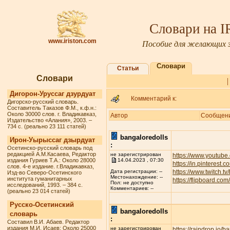
Словари на 
www.iriston.com
Пособие для желающих з
Словари
Статьи
Словари
Дигорон-Уруссаг дзурдуат
Комментарий к:
Дигорско-русский словарь.
Составитель Таказов Ф.М., к.ф.н.:
Около 30000 слов. г. Владикавказ,
Автор
Сообщен
Издательство «Алания», 2003. –
734 с. (реально 23 111 статей)
bangaloredolls
Ирон-Уырыссаг дзырдуат
:
Осетинско-русский словарь под
редакцией А.М.Касаева, Редактор
не зарегистрирован
https://www.youtube
издания Гуриев Т.А.: Около 28000
14.04.2023 , 07:30
https://in.pinterest.
слов. 4-е издание. г.Владикавказ,
https://www.twitch.t
Дата регистрации: --
Изд-во Северо-Осетинского
Местонахождение: --
института гуманитарных
https://flipboard.c
Пол: не доступно
исследований, 1993. – 384 с.
Комментариев: --
(реально 23 014 статей)
Русско-Осетинский
bangaloredolls
словарь
:
Составил В.И. Абаев. Редактор
издания М.И. Исаев: Около 25000
не зарегистрирован
https://raindrop.io/