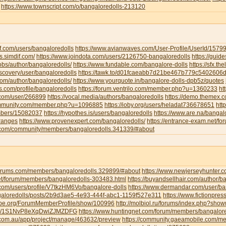
https://www.townscript.com/o/bangaloredolls-213120
f.com/users/bangaloredolls
https://www.avianwaves.com/User-Profile/UserId/1579
s.simdif.com/
https://www.joindota.com/users/2126750-bangaloredolls
https://guid
jobs/author/bangaloredolls/
https://www.fundable.com/bangalore-dolls
https://sfx.th
iscovery/user/bangaloredolls
https://tawk.to/d01fcaeabb7d21be467b779c5402606
.com/author/bangaloredolls/
https://www.yourquote.in/bangalore-dolls-dpb5z/quotes
ds.com/profile/bangaloredolls
https://forum.ventrilo.com/member.php?u=1360233
ht
s.com/user/266899
https://vocal.media/authors/bangaloredolls
https://demo.themex.c
ommunity.com/member.php?u=1096885
https://ioby.org/users/heladat736678651
htt
mbers/15082037
https://hypothes.is/users/bangaloredolls
https://www.are.na/bangalo
-ranges
https://www.provenexpert.com/bangaloredolls/
https://entrance-exam.net/f
.com/community/members/bangaloredolls.341339/#about
gforums.com/members/bangaloredolls.329899/#about
https://www.newjerseyhunter.
net/forum/members/bangaloredolls-303483.html
https://buyandsellhair.com/author/b
.com/users/profile/V7tkzHM6Vo/bangalore-dolls
https://www.dermandar.com/user/ba
angaloredolls/posts/2b9d3ae5-4e93-444f-abc1-1159f527e311
https://www.fictionpre
tripe.org/ForumMemberProfile/show/100996
http://molbiol.ru/forums/index.php?sh
com/1S1NvP8eXqDwiZJMZDFG
https://www.huntingnet.com/forum/members/bangalore
.com.au/app/project/manage/463632/preview
https://community.gaeamobile.com/