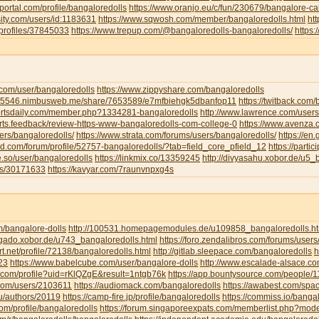
portal.com/profile/bangaloredolls
https://www.oranjo.eu/c/fun/230679/bangalore-cal
sity.com/users/id:1183631
https://www.sqwosh.com/member/bangaloredolls.html
ht
/profiles/37845033
https://www.trepup.com/@bangaloredolls-bangaloredolls/
https
.com/user/bangaloredolls
https://www.zippyshare.com/bangaloredolls
ar5546.nimbusweb.me/share/7653589/e7mfbiehgk5dbanfop11
https://twitback.com
portsdaily.com/member.php?1334281-bangaloredolls
http://www.lawrence.com/users
orts.feedback/review-https-www-bangaloredolls-com-college-0
https://www.avenza
ers/bangaloredolls/
https://www.strata.com/forums/users/bangaloredolls/
https://en
rd.com/forum/profile/52757-bangaloredolls/?tab=field_core_pfield_12
https://partic
be.so/user/bangaloredolls
https://linkmix.co/13359245
http://divyasahu.xobor.de/u5_
ts/30171633
https://kavyar.com/7raunvnpxg4s
m/bangalore-dolls
http://100531.homepagemodules.de/u109858_bangaloredolls.ht
ligado.xobor.de/u743_bangaloredolls.html
https://foro.zendalibros.com/forums/users
t.net/profile/72138/bangaloredolls.html
http://gitlab.sleepace.com/bangaloredolls
h
23
https://www.babelcube.com/user/bangalore-dolls
http://www.escalade-alsace.c
.com/profile?uid=rKlQZgE&result=1ntgb76k
https://app.bountysource.com/people/
.com/users/2103611
https://audiomack.com/bangaloredolls
https://awabest.com/spa
ru/authors/20119
https://camp-fire.jp/profile/bangaloredolls
https://commiss.io/banga
com/profile/bangaloredolls
https://forum.singaporeexpats.com/memberlist.php?mo