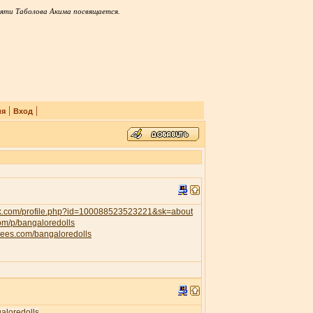
яти Таболова Акима посвящается.
|
|
ия
Вход
ok.com/profile.php?id=100088523523221&sk=about
com/p/bangaloredolls
trees.com/bangaloredolls
galoredolls