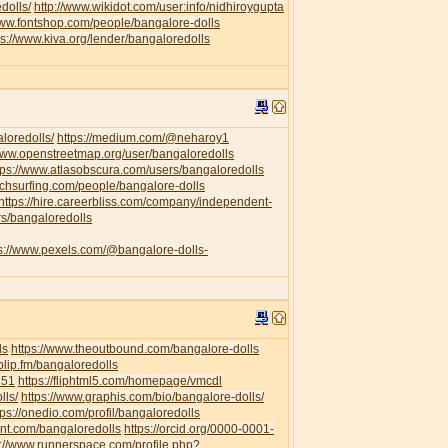
dolls/
http://www.wikidot.com/user:info/nidhiroygupta
www.fontshop.com/people/bangalore-dolls
ps://www.kiva.org/lender/bangaloredolls
loredolls/
https://medium.com/@neharoy1
/www.openstreetmap.org/user/bangaloredolls
tps://www.atlasobscura.com/users/bangaloredolls
uchsurfing.com/people/bangalore-dolls
https://hire.careerbliss.com/company/independent-
rs/bangaloredolls
ps://www.pexels.com/@bangalore-dolls-
ls
https://www.theoutbound.com/bangalore-dolls
/blip.fm/bangaloredolls
351
https://fliphtml5.com/homepage/vmcdl
lls/
https://www.graphis.com/bio/bangalore-dolls/
tps://onedio.com/profil/bangaloredolls
ent.com/bangaloredolls
https://orcid.org/0000-0001-
s://www.runnerspace.com/profile.php?