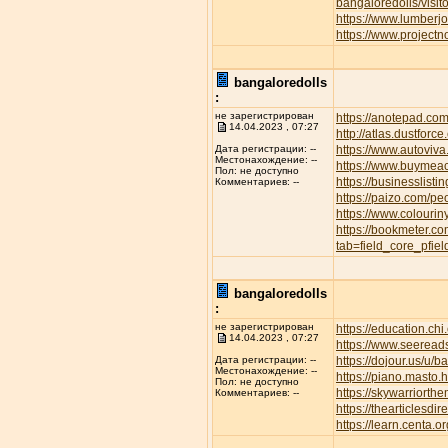
bangaloredolls/visi
https://www.lumber
https://www.project
bangaloredolls
:
не зарегистрирован
https://anotepad.co
14.04.2023 , 07:27
http://atlas.dustfor
https://www.autov
Дата регистрации: --
Местонахождение: --
https://www.buymeac
Пол: не доступно
https://businesslisti
Комментариев: --
https://paizo.com/p
https://www.colourin
https://bookmeter.c
tab=field_core_pfie
bangaloredolls
:
не зарегистрирован
https://education.ch
14.04.2023 , 07:27
https://www.seeread
https://dojour.us/u/b
Дата регистрации: --
Местонахождение: --
https://piano.masto
Пол: не доступно
https://skywarriort
Комментариев: --
https://thearticles
https://learn.centa.