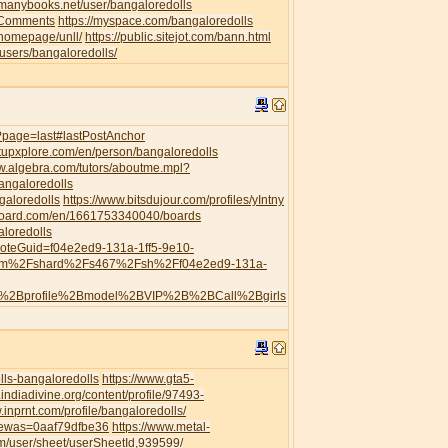
//manybooks.net/user/bangaloredolls
leComments
https://myspace.com/bangaloredolls
/homepage/unll/
https://public.sitejot.com/bann.html
o/users/bangaloredolls/
s/?page=last#lastPostAnchor
artupxplore.com/en/person/bangaloredolls
ww.algebra.com/tutors/aboutme.mpl?
angaloredolls
galoredolls
https://www.bitsdujour.com/profiles/yIntny
board.com/en/1661753340040/boards
aloredolls
?noteGuid=f04e2ed9-131a-1ff5-9e10-
com%2Fshard%2Fs467%2Fsh%2Ff04e2ed9-131a-
h%2Bprofile%2Bmodel%2BVIP%2B%2BCall%2Bgirls
ls-bangaloredolls
https://www.gta5-
.indiadivine.org/content/profile/97493-
.inprnt.com/profile/bangaloredolls/
viewas=0aaf79dfbe36
https://www.metal-
/user/sheet/userSheetId,939599/