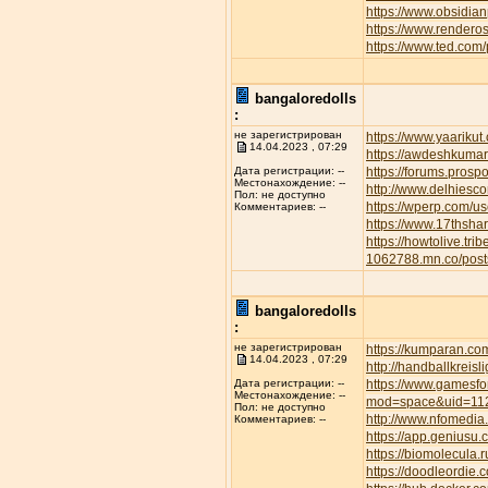
https://www.obsidian
https://www.rendero
https://www.ted.com
bangaloredolls
:
не зарегистрирован
https://www.yaarikut
14.04.2023 , 07:29
https://awdeshkum
https://forums.pros
Дата регистрации: --
Местонахождение: --
http://www.delhiesc
Пол: не доступно
https://wperp.com/us
Комментариев: --
https://www.17thsha
https://howtolive.tri
1062788.mn.co/pos
bangaloredolls
:
не зарегистрирован
https://kumparan.co
14.04.2023 , 07:29
http://handballkreis
https://www.gamesfor
Дата регистрации: --
Местонахождение: --
mod=space&uid=11
Пол: не доступно
http://www.nfomedia
Комментариев: --
https://app.geniusu
https://biomolecula.
https://doodleordie.