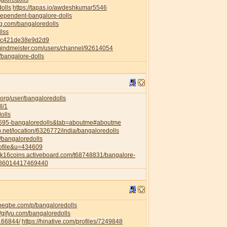
dolls
https://tapas.io/awdeshkumar5546
ndependent-bangalore-dolls
ng.com/bangaloredolls
llss
82c421de38e9d2d9
mindmeister.com/users/channel/92614054
p/bangalore-dolls
org/user/bangaloredolls
l/1
olls
35695-bangaloredolls&tab=aboutme#aboutme
.net/location/6326772/india/bangaloredolls
l/bangaloredolls
rofile&u=434609
a2k16coins.activeboard.com/t68748831/bangalore-
6286014417469440
.beqbe.com/p/bangaloredolls
//gifyu.com/bangaloredolls
/166844/
https://hinative.com/profiles/7249848