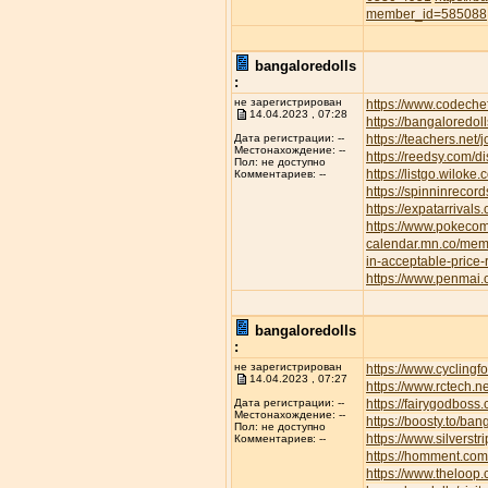
member_id=585088
bangaloredolls
:
не зарегистрирован
https://www.codeche
14.04.2023 , 07:28
https://bangaloredoll
https://teachers.net/
Дата регистрации: --
Местонахождение: --
https://reedsy.com/d
Пол: не доступно
https://listgo.wiloke
Комментариев: --
https://spinninrecor
https://expatarrival
https://www.pokec
calendar.mn.co/me
in-acceptable-price
https://www.penmai
bangaloredolls
:
не зарегистрирован
https://www.cyclin
14.04.2023 , 07:27
https://www.rctech.
https://fairygodboss
Дата регистрации: --
Местонахождение: --
https://boosty.to/b
Пол: не доступно
https://www.silvers
Комментариев: --
https://homment.
https://www.theloop