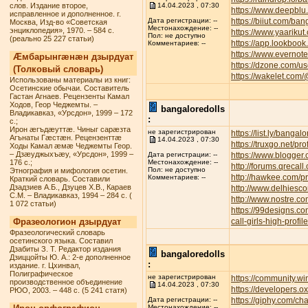
слов. Издание второе,
14.04.2023 , 07:30
https://www.deepbl
исправленное и дополненное. г.
https://biiut.com/ban
Дата регистрации: --
Москва, Изд-во «Советская
Местонахождение: --
энциклопедия», 1970. – 584 с.
https://www.yaarikut
Пол: не доступно
(реально 25 227 статьи)
https://app.lookbook
Комментариев: --
https://www.everno
Æмбарынгæнæн дзырдуат
https://dzone.com/u
(Толковый словарь)
https://wakelet.com
Использованы материалы из книг:
Осетинские обычаи. Составитель
Гастан Агнаев. Рецензенты Камал
Ходов, Геор Чеджемты. –
bangaloredolls
Владикавказ, «Урсдон», 1999 – 172
:
с.;
Ирон æгъдæуттæ. Чиныг сарæзта
не зарегистрирован
https://list.ly/bangalo
Агънаты Гæстæн. Рецензенттæ
14.04.2023 , 07:30
https://truxgo.net/pr
Ходы Камал æмæ Чеджемты Геор.
– Дзæуджыхъæу, «Урсдон», 1999 –
https://www.blogge
Дата регистрации: --
176 с.;
Местонахождение: --
http://forums.qreca
Пол: не доступно
Этнография и мифология осетин.
http://hawkee.com/pr
Комментариев: --
Краткий словарь. Составили
Дзадзиев А.Б., Дзуцев Х.В., Караев
http://www.delhiesc
С.М. – Владикавказ, 1994 – 284 с. (
http://www.nostre.c
1 072 статьи)
https://99designs.c
Фразеологион дзырдуат
call-girls-high-profi
Фразеологический словарь
осетинского языка. Составил
Дзабиты З. Т. Редактор издания
bangaloredolls
Дзиццойты Ю. А.: 2-е дополненное
:
издание. г. Цхинвал,
Полиграфическое
не зарегистрирован
https://community.w
производственное объединение
14.04.2023 , 07:30
https://developers.o
РЮО, 2003. – 448 с. (5 241 статя)
https://giphy.com/ch
Дата регистрации: --
Местонахождение: --