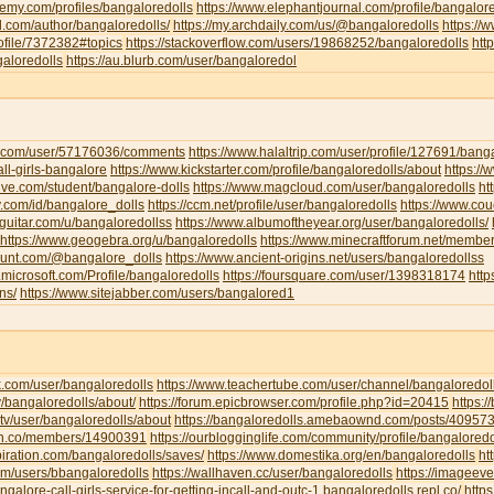
emy.com/profiles/bangaloredolls
https://www.elephantjournal.com/profile/bangalore
d.com/author/bangaloredolls/
https://my.archdaily.com/us/@bangaloredolls
https://
rofile/7372382#topics
https://stackoverflow.com/users/19868252/bangaloredolls
htt
galoredolls
https://au.blurb.com/user/bangaloredol
ha.com/user/57176036/comments
https://www.halaltrip.com/user/profile/127691/banga
call-girls-bangalore
https://www.kickstarter.com/profile/bangaloredolls/about
https:/
live.com/student/bangalore-dolls
https://www.magcloud.com/user/bangaloredolls
ht
y.com/id/bangalore_dolls
https://ccm.net/profile/user/bangaloredolls
https://www.co
-guitar.com/u/bangaloredollss
https://www.albumoftheyear.org/user/bangaloredolls/
https://www.geogebra.org/u/bangaloredolls
https://www.minecraftforum.net/membe
hunt.com/@bangalore_dolls
https://www.ancient-origins.net/users/bangaloredollss
t.microsoft.com/Profile/bangaloredolls
https://foursquare.com/user/1398318174
htt
ns/
https://www.sitejabber.com/users/bangalored1
k.com/user/bangaloredolls
https://www.teachertube.com/user/channel/bangaloredol
y/bangaloredolls/about/
https://forum.epicbrowser.com/profile.php?id=20415
https:/
tv/user/bangaloredolls/about
https://bangaloredolls.amebaownd.com/posts/40957
.mn.co/members/14900391
https://ourblogginglife.com/community/profile/bangaloredo
piration.com/bangaloredolls/saves/
https://www.domestika.org/en/bangaloredolls
ht
com/users/bbangaloredolls
https://wallhaven.cc/user/bangaloredolls
https://imageev
angalore-call-girls-service-for-getting-incall-and-outc-1.bangaloredolls.repl.co/
http