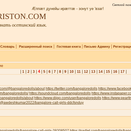
Светлой пам
Æппæт дунейы ирæттæ - зонут уе 'взаг!
IRISTON.COM
нать осетинский язык.
|
|
|
|
|
Словарь
Расширенный поиск
Гостевая книга
Письмо Админу
Регистрац
ие
|
|
|
|
4
|
|
|
|
|
|
|
|
|
|
|
|
|
|
1
2
3
5
6
7
8
9
10
11
12
13
14
15
16
17
.com/@bangaloredolls/about
https://twitter.com/bangaloredolls
https://www.facebo
com/bangaloredolls/
https://soundcloud.com/bangaloredolls
https://www.instapaper.
v/bangaloredolls/about
https://www.diigo.com/user/bangaloredolls
https://www.pearl
om/@awdeshkumar2022/bangalore-call-girls-ddcfsnduy
bangaloredolls/bangalore-call-girls-29208507
https://padlet.com/bangaloredolls/ban