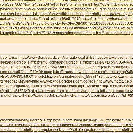
u.com/user/63774da724629b0d7e48d1ee/profile/timeline
https://tooter.in/bangalore
galoredolls
https://www.oranjo.eu/c/fun/230679/bangalore-call-girls-service-hire-i
.com/user/bangaloredolls
https://www.wibki.com/bangaloredolls
https://www.playpi
.nu/bangaloredolls
https://band.us/band/89517645
https://trello.com/w/bangaloredo
te.com/shard/s467/sh/176cfbf8-df5e-d54f-ac3f-ec3fb38679c2/83dbbb93c9c95d63
sers/4835266/bangaloredolls.html
https://awdeshkumar.contently.com/
https://www.
/@bangaloredolls310
https://folkd.com/user/bangaloredolls
https://start.me/u/aLqml
redolls/lists
https://www.storeboard.com/bangalorecallgirls2
https://www.bibsonomy.
ofile/bangaloredolls
https://zmut.com/bangaloredolls
https://pastewall.com/33594/wal
r.com/profile/08049572716366336542
http://bioimagingcore.be/q2a/user/bangalored
ll.com/user/editDone/369409.page
http://forums.thewebhostbiz.com/member.php?
ofile/1995480/
http://rivr.sulekha.com/bangaloredolls_55681439
http://www.askmap
orts.feedback/review-https-www-bangaloredolls-com-college
http://www.mototube.p
om/user/bangaloredolls
http://www.servinord.com/phpBB2/profile.php?mode=viewp
om/profiles/5152643
https://answers.themler.io/users/bangaloredolls
https://bestnb
le-model-vip-call-girls/?page=last#lastPostAnchor
https://careercup.com/user?id=
indy.com/user/bangaloredolls
https://coub.com/awdeshkumar5546
https://descubre
xwall.com/user/bangaloredolls
https://doodleordie.com/profile/bangaloredolls
https:
annel/bangaloredolls
https://gotartwork.com/Profile/bangaloredolls-bangaloredolls