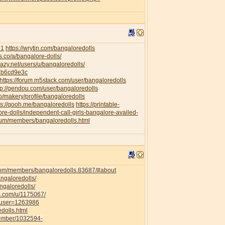
91
https://wrytin.com/bangaloredolls
es.co/a/bangalore-dolls/
elazy.net/users/u/bangaloredolls/
db6cd9e3c
https://forum.m5stack.com/user/bangaloredolls
tp://gendou.com/user/bangaloredolls
o/makery/profile/bangaloredolls
ps://qooh.me/bangaloredolls
https://printable-
re-dolls/independent-call-girls-bangalore-availed-
orum/members/bangaloredolls.html
com/members/bangaloredolls.83687/#about
angaloredolls/
ngaloredolls/
ss.com/u/1175067/
owuser=1263986
dolls.html
member/1032594-