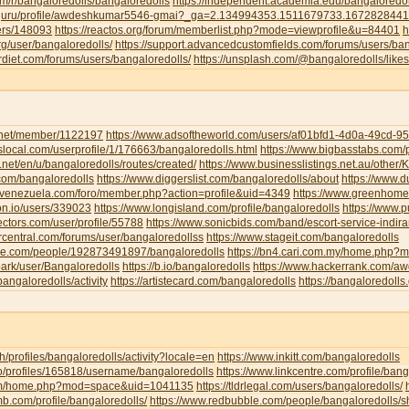
om/r/bangaloredolls/bangaloredolls
https://independent.academia.edu/bangaloredol
ud.guru/profile/awdeshkumar5546-gmai?_ga=2.134994353.1511679733.16728284
sers/148093
https://reactos.org/forum/memberlist.php?mode=viewprofile&u=84401
h
g/user/bangaloredolls/
https://support.advancedcustomfields.com/forums/users/ban
rdiet.com/forums/users/bangaloredolls/
https://unsplash.com/@bangaloredolls/likes
y.net/member/1122197
https://www.adsoftheworld.com/users/af01bfd1-4d0a-49cd-
local.com/userprofile/1/176663/bangaloredolls.html
https://www.bigbasstabs.com/p
net/en/u/bangaloredolls/routes/created/
https://www.businesslistings.net.au/other
.com/bangaloredolls
https://www.diggerslist.com/bangaloredolls/about
https://www.
devenezuela.com/foro/member.php?action=profile&uid=4349
https://www.greenhome
on.io/users/339023
https://www.longisland.com/profile/bangaloredolls
https://www.
ectors.com/user/profile/55788
https://www.sonicbids.com/band/escort-service-indir
rcentral.com/forums/user/bangaloredollss
https://www.stageit.com/bangaloredolls
ore.com/people/192873491897/bangaloredolls
https://bn4.cari.com.my/home.php
ark/user/Bangaloredolls
https://b.io/bangaloredolls
https://www.hackerrank.com/
bangaloredolls/activity
https://artistecard.com/bangaloredolls
https://bangaloredolls.
.ch/profiles/bangaloredolls/activity?locale=en
https://www.inkitt.com/bangaloredolls
io/profiles/165818/username/bangaloredolls
https://www.linkcentre.com/profile/bang
.com/home.php?mod=space&uid=1041135
https://tldrlegal.com/users/bangaloredolls/
b.com/profile/bangaloredolls/
https://www.redbubble.com/people/bangaloredolls/