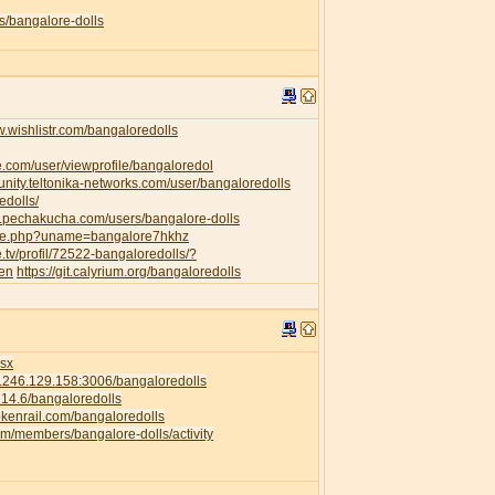
s/bangalore-dolls
w.wishlistr.com/bangaloredolls
e.com/user/viewprofile/bangaloredol
unity.teltonika-networks.com/user/bangaloredolls
edolls/
w.pechakucha.com/users/bangalore-dolls
ofile.php?uname=bangalore7hkhz
e.tv/profil/72522-bangaloredolls/?
=en
https://git.calyrium.org/bangaloredolls
isx
58.246.129.158:3006/bangaloredolls
.214.6/bangaloredolls
rokenrail.com/bangaloredolls
com/members/bangalore-dolls/activity