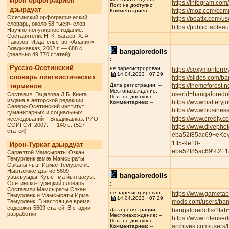
Ирон орфографион
https://infogram.com
Пол: не доступно
дзырдуат
https://moz.com/com
Комментариев: --
Осетинский орфографический
https://peatix.com/
словарь, около 58 тысяч слов.
https://public.tabl
Научно-популярное издание.
Составители: Н. К. Багаев, Х. А.
Таказов. Издательство «Алания», –
Владикавказ, 2002 г. — 688 с.
bangaloredolls
(реально 49 770 статей)
:
Русско-Осетинский
не зарегистрирован
https://sexymonterre
14.04.2023 , 07:29
словарь лингвистических
https://slides.com/b
терминов
https://themeforest.
Дата регистрации: --
Местонахождение: --
userid=bangaloredol
Составил: Гацалова Л.Б. Книга
Пол: не доступно
издана в авторской редакции.
https://www.battery
Комментариев: --
Северо-Осетинский институт
https://www.busines
гуманитарных и социальных
https://www.credly.
исследований – Владикавказ: РИО
СОИГСИ, 2007. — 140 с. (527
https://www.divepho
статей)
eba52f85ac69¬eKe
1ff5-9e10-
Ирон-Туркаг дзырдуат
eba52f85ac69%2F1
Сарæзтой Мамсыраты Озкан
Темурленк æмæ Мамсыраты
Озканы чызг Ирмæ Темурленк.
Ныртæккæ дзы ис 5609
bangaloredolls
уацхъуыды. Куыст ма йыл цæуы.
:
Осетинско-Турецкий словарь.
Составили Мамсыраты Озкан
не зарегистрирован
https://www.gametab
Темурленк и Мамсыраты Ирма
14.04.2023 , 07:29
Темурленк. В настоящее время
mods.com/users/ban
содержит 5609 статей. В стадии
bangaloredolls/?tab
Дата регистрации: --
разработки.
Местонахождение: --
https://www.intense
Пол: не доступно
archives.com/users/
Комментариев: --