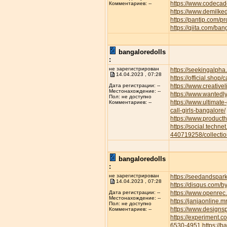
https://www.codecad
Комментариев: --
https://www.demilke
https://pantip.com/p
https://qiita.com/ban
bangaloredolls
:
не зарегистрирован
https://seekingalp
14.04.2023 , 07:28
https://official.shop/
https://www.creative
Дата регистрации: --
Местонахождение: --
https://www.wantedl
Пол: не доступно
https://www.ultimate
Комментариев: --
call-girls-bangalore/
https://www.product
https://social.techne
440719258/collectio
bangaloredolls
:
не зарегистрирован
https://seedandspar
14.04.2023 , 07:28
https://disqus.com/b
https://www.openrec.
Дата регистрации: --
Местонахождение: --
https://janjaonline
Пол: не доступно
https://www.designs
Комментариев: --
https://experiment.
6530-4951
https://b