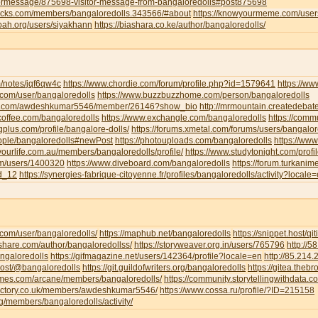
tormessage/875698-visitor-message-from-bangaloredolls#post875698
jocks.com/members/bangaloredolls.343566/#about
https://knowyourmeme.com/user
noah.org/users/siyakhann
https://biashara.co.ke/author/bangaloredolls/
m/notes/jqf6qw4c
https://www.chordie.com/forum/profile.php?id=1579641
https://ww
ce.com/user/bangaloredolls
https://www.buzzbuzzhome.com/person/bangaloredolls
iva.com/awdeshkumar5546/member/26146?show_bio
http://mrmountain.createdebat
offee.com/bangaloredolls
https://www.exchangle.com/bangaloredolls
https://comm
ngplus.com/profile/bangalore-dolls/
https://forums.xmetal.com/forums/users/bangalor
eople/bangaloredolls#newPost
https://photouploads.com/bangaloredolls
https://ww
yourlife.com.au/members/bangaloredolls/profile/
https://www.studytonight.com/pr
om/users/1400320
https://www.diveboard.com/bangaloredolls
https://forum.turkanim
ld_12
https://synergies-fabrique-citoyenne.fr/profiles/bangaloredolls/activity?locale
i.com/user/bangaloredolls/
https://maphub.net/bangaloredolls
https://snippet.host/qit
share.com/author/bangaloredollss/
https://storyweaver.org.in/users/765796
http://
angaloredolls
https://gifmagazine.net/users/142364/profile?locale=en
http://85.214
.host/@bangaloredolls
https://git.guildofwriters.org/bangaloredolls
https://gitea.theb
hemes.com/arcane/members/bangaloredolls/
https://community.storytellingwithdata.
directory.co.uk/members/awdeshkumar5546/
https://www.cossa.ru/profile/?ID=215158
org/members/bangaloredolls/activity/