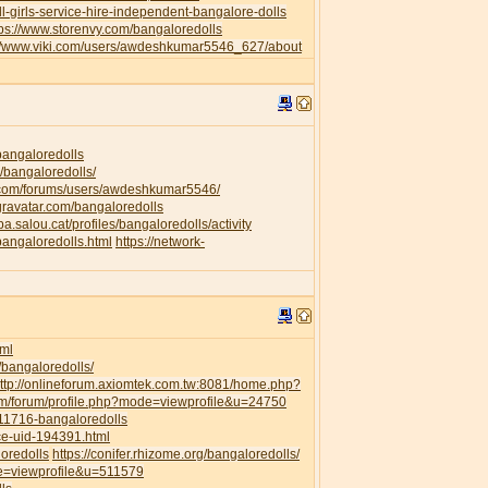
l-girls-service-hire-independent-bangalore-dolls
tps://www.storenvy.com/bangaloredolls
://www.viki.com/users/awdeshkumar5546_627/about
/bangaloredolls
/bangaloredolls/
.com/forums/users/awdeshkumar5546/
.gravatar.com/bangaloredolls
ipa.salou.cat/profiles/bangaloredolls/activity
bangaloredolls.html
https://network-
ml
/bangaloredolls/
ttp://onlineforum.axiomtek.com.tw:8081/home.php?
om/forum/profile.php?mode=viewprofile&u=24750
111716-bangaloredolls
ce-uid-194391.html
loredolls
https://conifer.rhizome.org/bangaloredolls/
de=viewprofile&u=511579