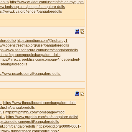
dolls/
http://www.wikidot.com/user:info/nidhiroygupta
www.fontshop.com/people/bangalore-dolls
ps://www.kiva.org/lender/bangaloredolls
loredolls/
https://medium.com/@neharoy1
/www.openstreetmap.org/user/bangaloredolls
tps://www.atlasobscura.com/users/bangaloredolls
uchsurfing.com/people/bangalore-dolls
https://hire.careerbliss.com/company/independent-
rs/bangaloredolls
ps://www.pexels.com/@bangalore-dolls-
ls
https://www.theoutbound.com/bangalore-dolls
/blip.fm/bangaloredolls
351
https://fliphtml5.com/homepage/vmcdl
lls/
https://www.graphis.com/bio/bangalore-dolls/
tps://onedio.com/profil/bangaloredolls
ent.com/bangaloredolls
https://orcid.org/0000-0001-
s://www.runnerspace.com/profile.php?