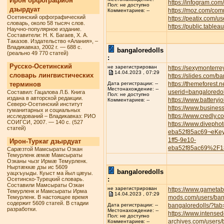
Ирон орфографион
https://infogram.com
Пол: не доступно
дзырдуат
https://moz.com/com
Комментариев: --
Осетинский орфографический
https://peatix.com/
словарь, около 58 тысяч слов.
https://public.tabl
Научно-популярное издание.
Составители: Н. К. Багаев, Х. А.
Таказов. Издательство «Алания», –
Владикавказ, 2002 г. — 688 с.
bangaloredolls
(реально 49 770 статей)
:
Русско-Осетинский
не зарегистрирован
https://sexymonterre
14.04.2023 , 07:29
словарь лингвистических
https://slides.com/b
терминов
https://themeforest.
Дата регистрации: --
Местонахождение: --
userid=bangaloredol
Составил: Гацалова Л.Б. Книга
Пол: не доступно
издана в авторской редакции.
https://www.battery
Комментариев: --
Северо-Осетинский институт
https://www.busines
гуманитарных и социальных
https://www.credly.
исследований – Владикавказ: РИО
СОИГСИ, 2007. — 140 с. (527
https://www.divepho
статей)
eba52f85ac69¬eKe
1ff5-9e10-
Ирон-Туркаг дзырдуат
eba52f85ac69%2F1
Сарæзтой Мамсыраты Озкан
Темурленк æмæ Мамсыраты
Озканы чызг Ирмæ Темурленк.
Ныртæккæ дзы ис 5609
bangaloredolls
уацхъуыды. Куыст ма йыл цæуы.
:
Осетинско-Турецкий словарь.
Составили Мамсыраты Озкан
не зарегистрирован
https://www.gametab
Темурленк и Мамсыраты Ирма
14.04.2023 , 07:29
Темурленк. В настоящее время
mods.com/users/ban
содержит 5609 статей. В стадии
bangaloredolls/?tab
Дата регистрации: --
разработки.
Местонахождение: --
https://www.intense
Пол: не доступно
archives.com/users/
Комментариев: --