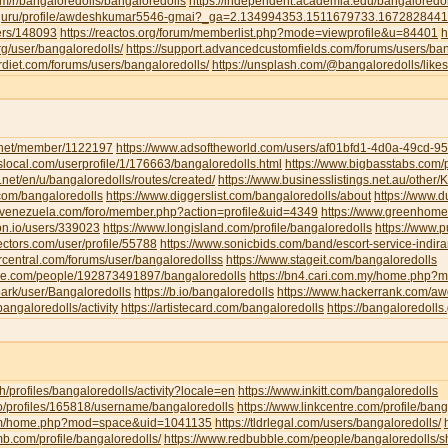
om/r/bangaloredolls/bangaloredolls
https://independent.academia.edu/bangaloredol
ud.guru/profile/awdeshkumar5546-gmai?_ga=2.134994353.1511679733.16728284
sers/148093
https://reactos.org/forum/memberlist.php?mode=viewprofile&u=84401
h
g/user/bangaloredolls/
https://support.advancedcustomfields.com/forums/users/ban
rdiet.com/forums/users/bangaloredolls/
https://unsplash.com/@bangaloredolls/likes
y.net/member/1122197
https://www.adsoftheworld.com/users/af01bfd1-4d0a-49cd-
local.com/userprofile/1/176663/bangaloredolls.html
https://www.bigbasstabs.com/p
net/en/u/bangaloredolls/routes/created/
https://www.businesslistings.net.au/other
.com/bangaloredolls
https://www.diggerslist.com/bangaloredolls/about
https://www.
devenezuela.com/foro/member.php?action=profile&uid=4349
https://www.greenhome
on.io/users/339023
https://www.longisland.com/profile/bangaloredolls
https://www.
ectors.com/user/profile/55788
https://www.sonicbids.com/band/escort-service-indir
rcentral.com/forums/user/bangaloredollss
https://www.stageit.com/bangaloredolls
ore.com/people/192873491897/bangaloredolls
https://bn4.cari.com.my/home.php
ark/user/Bangaloredolls
https://b.io/bangaloredolls
https://www.hackerrank.com/
bangaloredolls/activity
https://artistecard.com/bangaloredolls
https://bangaloredolls.
.ch/profiles/bangaloredolls/activity?locale=en
https://www.inkitt.com/bangaloredolls
io/profiles/165818/username/bangaloredolls
https://www.linkcentre.com/profile/bang
.com/home.php?mod=space&uid=1041135
https://tldrlegal.com/users/bangaloredolls/
b.com/profile/bangaloredolls/
https://www.redbubble.com/people/bangaloredolls/