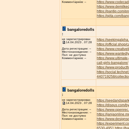
https://www.codecad
Комментариев: --
https://www.demilke
https://pantip.com/p
https://qiita.com/ban
bangaloredolls
:
не зарегистрирован
https://seekingalp
14.04.2023 , 07:28
https://official.shop/
https://www.creative
Дата регистрации: --
Местонахождение: --
https://www.wantedl
Пол: не доступно
https://www.ultimate
Комментариев: --
call-girls-bangalore/
https://www.product
https://social.techne
440719258/collectio
bangaloredolls
:
не зарегистрирован
https://seedandspar
14.04.2023 , 07:28
https://disqus.com/b
https://www.openrec.
Дата регистрации: --
Местонахождение: --
https://janjaonline
Пол: не доступно
https://www.designs
Комментариев: --
https://experiment.
6530-4951
https://b