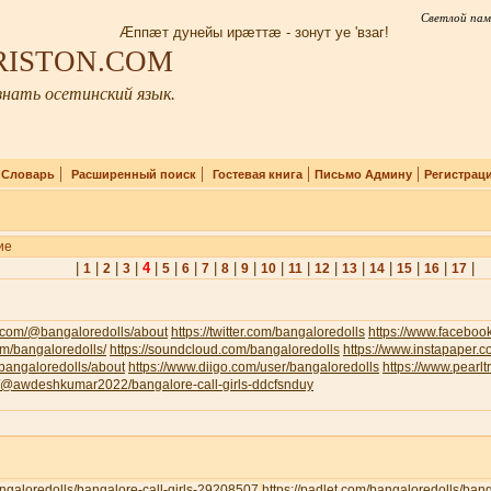
Светлой пам
Æппæт дунейы ирæттæ - зонут уе 'взаг!
IRISTON.COM
нать осетинский язык.
|
|
|
|
|
Словарь
Расширенный поиск
Гостевая книга
Письмо Админу
Регистрац
ие
|
|
|
|
4
|
|
|
|
|
|
|
|
|
|
|
|
|
|
1
2
3
5
6
7
8
9
10
11
12
13
14
15
16
17
.com/@bangaloredolls/about
https://twitter.com/bangaloredolls
https://www.facebo
com/bangaloredolls/
https://soundcloud.com/bangaloredolls
https://www.instapaper.
v/bangaloredolls/about
https://www.diigo.com/user/bangaloredolls
https://www.pearl
om/@awdeshkumar2022/bangalore-call-girls-ddcfsnduy
bangaloredolls/bangalore-call-girls-29208507
https://padlet.com/bangaloredolls/ban