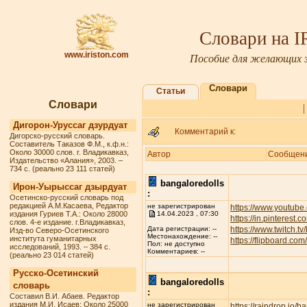
Словари на 
www.iriston.com
Пособие для желающих з
Словари
Статьи
Словари
Дигорон-Уруссаг дзурдуат
Комментарий к:
Дигорско-русский словарь.
Составитель Таказов Ф.М., к.ф.н.:
Около 30000 слов. г. Владикавказ,
Автор
Сообщен
Издательство «Алания», 2003. –
734 с. (реально 23 111 статей)
bangaloredolls
Ирон-Уырыссаг дзырдуат
:
Осетинско-русский словарь под
редакцией А.М.Касаева, Редактор
не зарегистрирован
https://www.youtube
издания Гуриев Т.А.: Около 28000
14.04.2023 , 07:30
https://in.pinterest.
слов. 4-е издание. г.Владикавказ,
https://www.twitch.t
Дата регистрации: --
Изд-во Северо-Осетинского
Местонахождение: --
института гуманитарных
https://flipboard.c
Пол: не доступно
исследований, 1993. – 384 с.
Комментариев: --
(реально 23 014 статей)
Русско-Осетинский
bangaloredolls
словарь
:
Составил В.И. Абаев. Редактор
издания М.И. Исаев: Около 25000
не зарегистрирован
https://raindrop.io/