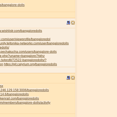
s/bangalore-dolls
w.wishlistr.com/bangaloredolls
e.com/user/viewprofile/bangaloredol
unity.teltonika-networks.com/user/bangaloredolls
edolls/
w.pechakucha.com/users/bangalore-dolls
ofile.php?uname=bangalore7hkhz
e.tv/profil/72522-bangaloredolls/?
=en
https://git.calyrium.org/bangaloredolls
isx
58.246.129.158:3006/bangaloredolls
.214.6/bangaloredolls
rokenrail.com/bangaloredolls
com/members/bangalore-dolls/activity