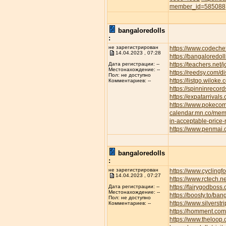
member_id=585088
bangaloredolls
:
не зарегистрирован
https://www.codeche
14.04.2023 , 07:28
https://bangaloredoll
https://teachers.net/
Дата регистрации: --
Местонахождение: --
https://reedsy.com/d
Пол: не доступно
https://listgo.wiloke
Комментариев: --
https://spinninrecor
https://expatarrival
https://www.pokec
calendar.mn.co/me
in-acceptable-price
https://www.penmai
bangaloredolls
:
не зарегистрирован
https://www.cyclin
14.04.2023 , 07:27
https://www.rctech.
https://fairygodboss
Дата регистрации: --
Местонахождение: --
https://boosty.to/b
Пол: не доступно
https://www.silvers
Комментариев: --
https://homment.
https://www.theloop