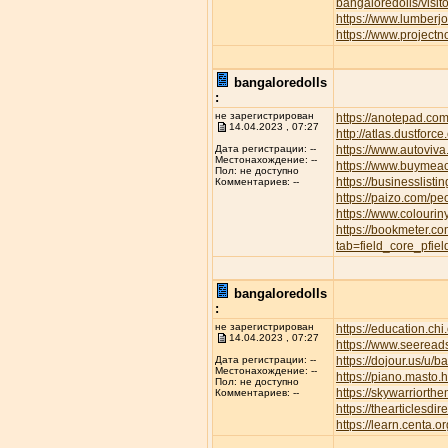
bangaloredolls/visi
https://www.lumber
https://www.project
bangaloredolls
:
не зарегистрирован
https://anotepad.co
14.04.2023 , 07:27
http://atlas.dustfor
https://www.autov
Дата регистрации: --
Местонахождение: --
https://www.buymeac
Пол: не доступно
https://businesslisti
Комментариев: --
https://paizo.com/p
https://www.colourin
https://bookmeter.c
tab=field_core_pfie
bangaloredolls
:
не зарегистрирован
https://education.ch
14.04.2023 , 07:27
https://www.seeread
https://dojour.us/u/b
Дата регистрации: --
Местонахождение: --
https://piano.masto
Пол: не доступно
https://skywarriort
Комментариев: --
https://thearticles
https://learn.centa.