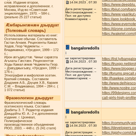
слов. Издание второе,
14.04.2023 , 07:30
https://www.deepbl
исправленное и дополненное. г.
https://biiut.com/ban
Дата регистрации: --
Москва, Изд-во «Советская
Местонахождение: --
энциклопедия», 1970. – 584 с.
https://www.yaarikut
Пол: не доступно
(реально 25 227 статьи)
https://app.lookbook
Комментариев: --
https://www.everno
Æмбарынгæнæн дзырдуат
https://dzone.com/u
(Толковый словарь)
https://wakelet.com
Использованы материалы из книг:
Осетинские обычаи. Составитель
Гастан Агнаев. Рецензенты Камал
Ходов, Геор Чеджемты. –
bangaloredolls
Владикавказ, «Урсдон», 1999 – 172
:
с.;
Ирон æгъдæуттæ. Чиныг сарæзта
не зарегистрирован
https://list.ly/bangalo
Агънаты Гæстæн. Рецензенттæ
14.04.2023 , 07:30
https://truxgo.net/pr
Ходы Камал æмæ Чеджемты Геор.
– Дзæуджыхъæу, «Урсдон», 1999 –
https://www.blogge
Дата регистрации: --
176 с.;
Местонахождение: --
http://forums.qreca
Пол: не доступно
Этнография и мифология осетин.
http://hawkee.com/pr
Комментариев: --
Краткий словарь. Составили
Дзадзиев А.Б., Дзуцев Х.В., Караев
http://www.delhiesc
С.М. – Владикавказ, 1994 – 284 с. (
http://www.nostre.c
1 072 статьи)
https://99designs.c
Фразеологион дзырдуат
call-girls-high-profi
Фразеологический словарь
осетинского языка. Составил
Дзабиты З. Т. Редактор издания
bangaloredolls
Дзиццойты Ю. А.: 2-е дополненное
:
издание. г. Цхинвал,
Полиграфическое
не зарегистрирован
https://community.w
производственное объединение
14.04.2023 , 07:30
https://developers.o
РЮО, 2003. – 448 с. (5 241 статя)
https://giphy.com/ch
Дата регистрации: --
Местонахождение: --