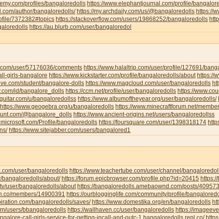
emy.com/profiles/bangaloredolls
https://www.elephantjournal.com/profile/bangalore
d.com/author/bangaloredolls/
https://my.archdaily.com/us/@bangaloredolls
https://
rofile/7372382#topics
https://stackoverflow.com/users/19868252/bangaloredolls
htt
galoredolls
https://au.blurb.com/user/bangaloredol
ha.com/user/57176036/comments
https://www.halaltrip.com/user/profile/127691/banga
call-girls-bangalore
https://www.kickstarter.com/profile/bangaloredolls/about
https:/
live.com/student/bangalore-dolls
https://www.magcloud.com/user/bangaloredolls
ht
y.com/id/bangalore_dolls
https://ccm.net/profile/user/bangaloredolls
https://www.co
-guitar.com/u/bangaloredollss
https://www.albumoftheyear.org/user/bangaloredolls/
https://www.geogebra.org/u/bangaloredolls
https://www.minecraftforum.net/membe
hunt.com/@bangalore_dolls
https://www.ancient-origins.net/users/bangaloredollss
t.microsoft.com/Profile/bangaloredolls
https://foursquare.com/user/1398318174
htt
ns/
https://www.sitejabber.com/users/bangalored1
k.com/user/bangaloredolls
https://www.teachertube.com/user/channel/bangaloredol
y/bangaloredolls/about/
https://forum.epicbrowser.com/profile.php?id=20415
https:/
tv/user/bangaloredolls/about
https://bangaloredolls.amebaownd.com/posts/40957
.mn.co/members/14900391
https://ourblogginglife.com/community/profile/bangaloredo
piration.com/bangaloredolls/saves/
https://www.domestika.org/en/bangaloredolls
ht
com/users/bbangaloredolls
https://wallhaven.cc/user/bangaloredolls
https://imageev
angalore-call-girls-service-for-getting-incall-and-outc-1.bangaloredolls.repl.co/
http