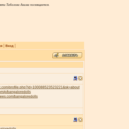
яти Таболова Акима посвящается.
|
|
ия
Вход
ok.com/profile.php?id=100088523523221&sk=about
com/p/bangaloredolls
trees.com/bangaloredolls
galoredolls