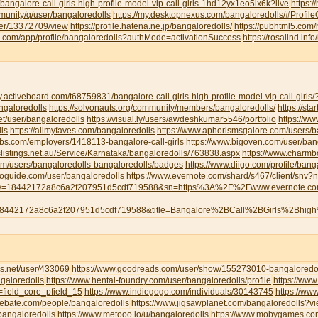
/bangalore-call-girls-high-profile-model-vip-call-girls-1hd12yx1eo5lx6k?live
https:
munity/q/user/bangaloredolls
https://my.desktopnexus.com/bangaloredolls/#Profi
user/13372709/view
https://profile.hatena.ne.jp/bangaloredolls/
https://pubhtml5.com
eau.com/app/profile/bangaloredolls?authMode=activationSuccess
https://rosalind.inf
y.activeboard.com/t68759831/bangalore-call-girls-high-profile-model-vip-call-girl
angaloredolls
https://solvonauts.org/community/members/bangaloredolls/
https://st
net/user/bangaloredolls
https://visual.ly/users/awdeshkumar5546/portfolio
https://w
ls
https://allmyfaves.com/bangaloredolls
https://www.aphorismsgalore.com/users/b
jobs.com/employers/1418113-bangalore-call-girls
https://www.bigoven.com/user/ban
slistings.net.au/Service/Karnataka/bangaloredolls/763838.aspx
https://www.charm
com/users/bangaloredolls-bangaloredolls/badges
https://www.diigo.com/profile/bang
toguide.com/user/bangaloredolls
https://www.evernote.com/shard/s467/client/snv
y=18442172a8c6a2f207951d5cdf719588&sn=https%3A%2F%2Fwww.evernote.
8442172a8c6a2f207951d5cdf719588&title=Bangalore%2BCall%2BGirls%2Bhig
s.net/user/433069
https://www.goodreads.com/user/show/155273010-bangaloredol
galoredolls
https://www.hentai-foundry.com/user/bangaloredolls/profile
https://www
=field_core_pfield_15
https://www.indiegogo.com/individuals/30143745
https://www
debate.com/people/bangaloredolls
https://www.jigsawplanet.com/bangaloredolls?
bangaloredolls
https://www.metooo.io/u/bangaloredolls
https://www.mobygames.com