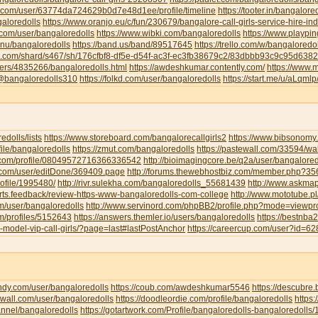
u.com/user/63774da724629b0d7e48d1ee/profile/timeline
https://tooter.in/bangalore
galoredolls
https://www.oranjo.eu/c/fun/230679/bangalore-call-girls-service-hire-i
.com/user/bangaloredolls
https://www.wibki.com/bangaloredolls
https://www.playpi
.nu/bangaloredolls
https://band.us/band/89517645
https://trello.com/w/bangaloredo
te.com/shard/s467/sh/176cfbf8-df5e-d54f-ac3f-ec3fb38679c2/83dbbb93c9c95d63
sers/4835266/bangaloredolls.html
https://awdeshkumar.contently.com/
https://www.
/@bangaloredolls310
https://folkd.com/user/bangaloredolls
https://start.me/u/aLqml
redolls/lists
https://www.storeboard.com/bangalorecallgirls2
https://www.bibsonomy.
ofile/bangaloredolls
https://zmut.com/bangaloredolls
https://pastewall.com/33594/wal
r.com/profile/08049572716366336542
http://bioimagingcore.be/q2a/user/bangalored
ll.com/user/editDone/369409.page
http://forums.thewebhostbiz.com/member.php?
ofile/1995480/
http://rivr.sulekha.com/bangaloredolls_55681439
http://www.askmap
orts.feedback/review-https-www-bangaloredolls-com-college
http://www.mototube.p
om/user/bangaloredolls
http://www.servinord.com/phpBB2/profile.php?mode=viewp
om/profiles/5152643
https://answers.themler.io/users/bangaloredolls
https://bestnb
le-model-vip-call-girls/?page=last#lastPostAnchor
https://careercup.com/user?id=
indy.com/user/bangaloredolls
https://coub.com/awdeshkumar5546
https://descubre
xwall.com/user/bangaloredolls
https://doodleordie.com/profile/bangaloredolls
https:
annel/bangaloredolls
https://gotartwork.com/Profile/bangaloredolls-bangaloredolls