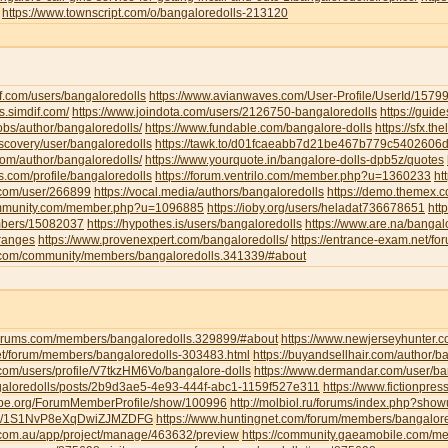
https://www.townscript.com/o/bangaloredolls-213120
f.com/users/bangaloredolls
https://www.avianwaves.com/User-Profile/UserId/1579
s.simdif.com/
https://www.joindota.com/users/2126750-bangaloredolls
https://guid
jobs/author/bangaloredolls/
https://www.fundable.com/bangalore-dolls
https://sfx.th
iscovery/user/bangaloredolls
https://tawk.to/d01fcaeabb7d21be467b779c5402606
.com/author/bangaloredolls/
https://www.yourquote.in/bangalore-dolls-dpb5z/quotes
ds.com/profile/bangaloredolls
https://forum.ventrilo.com/member.php?u=1360233
ht
s.com/user/266899
https://vocal.media/authors/bangaloredolls
https://demo.themex.c
ommunity.com/member.php?u=1096885
https://ioby.org/users/heladat736678651
htt
mbers/15082037
https://hypothes.is/users/bangaloredolls
https://www.are.na/bangalo
-ranges
https://www.provenexpert.com/bangaloredolls/
https://entrance-exam.net/f
.com/community/members/bangaloredolls.341339/#about
gforums.com/members/bangaloredolls.329899/#about
https://www.newjerseyhunter.
net/forum/members/bangaloredolls-303483.html
https://buyandsellhair.com/author/b
.com/users/profile/V7tkzHM6Vo/bangalore-dolls
https://www.dermandar.com/user/ba
angaloredolls/posts/2b9d3ae5-4e93-444f-abc1-1159f527e311
https://www.fictionpre
tripe.org/ForumMemberProfile/show/100996
http://molbiol.ru/forums/index.php?sh
com/1S1NvP8eXqDwiZJMZDFG
https://www.huntingnet.com/forum/members/bangalore
.com.au/app/project/manage/463632/preview
https://community.gaeamobile.com/