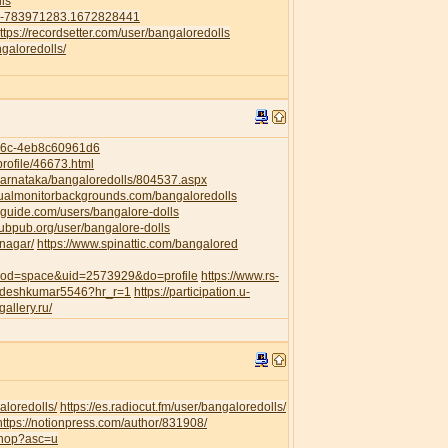
ls
41-783971283.1672828441
ttps://recordsetter.com/user/bangaloredolls
galoredolls/
956c-4eb8c60961d6
rofile/46673.html
/Karnataka/bangaloredolls/804537.aspx
dualmonitorbackgrounds.com/bangaloredolls
guide.com/users/bangalore-dolls
pubpub.org/user/bangalore-dolls
anagar/
https://www.spinattic.com/bangalored
?mod=space&uid=2573929&do=profile
https://www.rs-
awdeshkumar5546?hr_r=1
https://participation.u-
gallery.ru/
aloredolls/
https://es.radiocut.fm/user/bangaloredolls/
https://notionpress.com/author/831908/
shop?asc=u