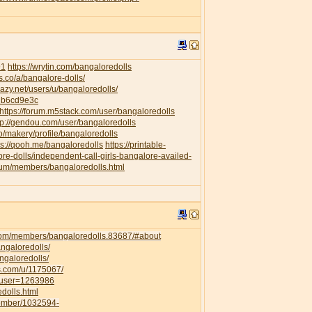
91
https://wrytin.com/bangaloredolls
es.co/a/bangalore-dolls/
elazy.net/users/u/bangaloredolls/
db6cd9e3c
https://forum.m5stack.com/user/bangaloredolls
tp://gendou.com/user/bangaloredolls
o/makery/profile/bangaloredolls
ps://qooh.me/bangaloredolls
https://printable-
re-dolls/independent-call-girls-bangalore-availed-
orum/members/bangaloredolls.html
com/members/bangaloredolls.83687/#about
angaloredolls/
ngaloredolls/
ss.com/u/1175067/
owuser=1263986
dolls.html
member/1032594-