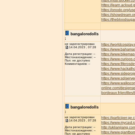
https://hub.docker.c
https://learn.aclo
https://onodo.org/u
https://showdream.or
https://thebloodsuga
bangaloredolls
:
не зарегистрирован
https://worldcospla
14.04.2023 , 07:28
https://www.bahamas
https://www.bikemap.
Дата регистрации: --
Местонахождение: --
https://www.curioos
Пол: не доступно
https://www.fiferos
Комментариев: --
https://www.hackath
https://www.sideproj
https://www.sqlserve
https://www.walksc
online.com/designsp
bordeaux.fr/profiles/
bangaloredolls
:
не зарегистрирован
https://participer.ge
14.04.2023 , 07:28
https://www.mycast.
http://uklianjiang
Дата регистрации: --
Местонахождение: --
https://www.giantbom
Пол: не доступно