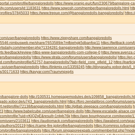
portal.com/profile/bangaloredolls
https://www.oranjo.eu/c/fun/230679/bangalore-cal
sity.com/users/id:1183631
https://www.sqwosh.com/member/bangaloredolls.html
ht
/profiles/37845033
https://www.trepup.com/@bangaloredolls-bangaloredolls/
https
.com/user/bangaloredolls
https://www.zippyshare.com/bangaloredolls
ar5546.nimbusweb.me/share/7653589/e7mfbiehgk5dbanfop11
https://twitback.com
portsdaily.com/member.php?1334281-bangaloredolls
http://www.lawrence.com/users
orts.feedback/review-https-www-bangaloredolls-com-college-0
https://www.avenza
ers/bangaloredolls/
https://www.strata.com/forums/users/bangaloredolls/
https://en
rd.com/forum/profile/52757-bangaloredolls/?tab=field_core_pfield_12
https://partic
be.so/user/bangaloredolls
https://linkmix.co/13359245
http://divyasahu.xobor.de/u5_
ts/30171633
https://kavyar.com/7raunvnpxg4s
m/bangalore-dolls
http://100531.homepagemodules.de/u109858_bangaloredolls.ht
ligado.xobor.de/u743_bangaloredolls.html
https://foro.zendalibros.com/forums/users
t.net/profile/72138/bangaloredolls.html
http://gitlab.sleepace.com/bangaloredolls
h
23
https://www.babelcube.com/user/bangalore-dolls
http://www.escalade-alsace.c
.com/profile?uid=rKlQZgE&result=1ntgb76k
https://app.bountysource.com/people/
.com/users/2103611
https://audiomack.com/bangaloredolls
https://awabest.com/spa
ru/authors/20119
https://camp-fire.jp/profile/bangaloredolls
https://commiss.io/banga
com/profile/bangaloredolls
https://forum.singaporeexpats.com/memberlist.php?mo