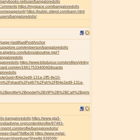
//manybooks.net/user/bangaloredolls
leComments
https://myspace.com/bangaloredolls
/homepage/unll/
https://public.sitejot.com/bann.html
o/users/bangaloredolls/
s/?page=last#lastPostAnchor
artupxplore.com/en/person/bangaloredolls
ww.algebra.com/tutors/aboutme.mpl?
angaloredolls
galoredolls
https://www.bitsdujour.com/profiles/yIntny
board.com/en/1661753340040/boards
aloredolls
?noteGuid=f04e2ed9-131a-1ff5-9e10-
com%2Fshard%2Fs467%2Fsh%2Ff04e2ed9-131a-
h%2Bprofile%2Bmodel%2BVIP%2B%2BCall%2Bgirls
ls-bangaloredolls
https://www.gta5-
.indiadivine.org/content/profile/97493-
.inprnt.com/profile/bangaloredolls/
viewas=0aaf79dfbe36
https://www.metal-
/user/sheet/userSheetId,939599/