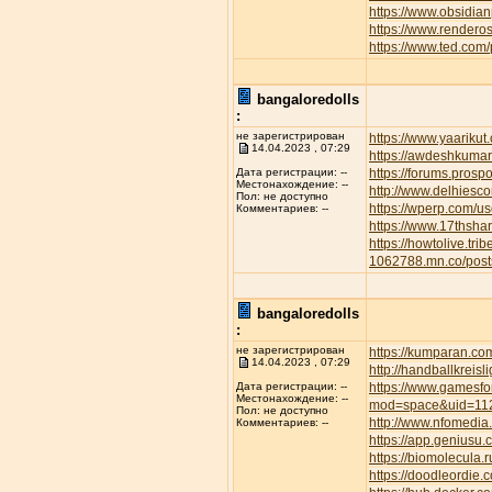
https://www.obsidian
https://www.rendero
https://www.ted.com
bangaloredolls
:
не зарегистрирован
https://www.yaarikut
14.04.2023 , 07:29
https://awdeshkum
https://forums.pros
Дата регистрации: --
Местонахождение: --
http://www.delhiesc
Пол: не доступно
https://wperp.com/us
Комментариев: --
https://www.17thsha
https://howtolive.tri
1062788.mn.co/pos
bangaloredolls
:
не зарегистрирован
https://kumparan.co
14.04.2023 , 07:29
http://handballkreis
https://www.gamesfor
Дата регистрации: --
Местонахождение: --
mod=space&uid=11
Пол: не доступно
http://www.nfomedia
Комментариев: --
https://app.geniusu
https://biomolecula.
https://doodleordie.