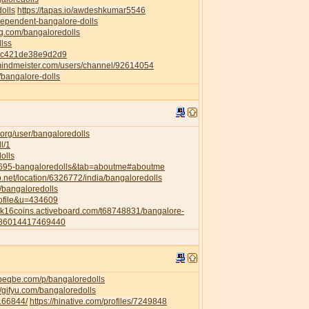
dolls
https://tapas.io/awdeshkumar5546
ndependent-bangalore-dolls
ng.com/bangaloredolls
llss
82c421de38e9d2d9
mindmeister.com/users/channel/92614054
p/bangalore-dolls
org/user/bangaloredolls
l/1
olls
35695-bangaloredolls&tab=aboutme#aboutme
.net/location/6326772/india/bangaloredolls
l/bangaloredolls
rofile&u=434609
a2k16coins.activeboard.com/t68748831/bangalore-
6286014417469440
.beqbe.com/p/bangaloredolls
//gifyu.com/bangaloredolls
/166844/
https://hinative.com/profiles/7249848