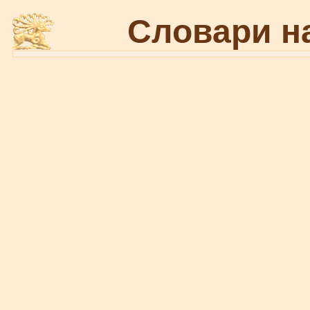
Словари н