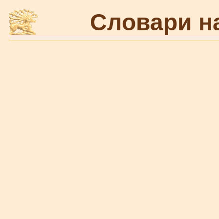
Словари н