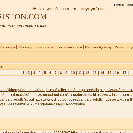
Светлой пам
Æппæт дунейы ирæттæ - зонут уе 'взаг!
IRISTON.COM
нать осетинский язык.
|
|
|
|
|
Словарь
Расширенный поиск
Гостевая книга
Письмо Админу
Регистрац
ие
|
|
|
|
4
|
|
|
|
|
|
|
|
|
|
|
|
|
|
1
2
3
5
6
7
8
9
10
11
12
13
14
15
16
17
.com/@bangaloredolls/about
https://twitter.com/bangaloredolls
https://www.facebo
com/bangaloredolls/
https://soundcloud.com/bangaloredolls
https://www.instapaper.
v/bangaloredolls/about
https://www.diigo.com/user/bangaloredolls
https://www.pearl
om/@awdeshkumar2022/bangalore-call-girls-ddcfsnduy
bangaloredolls/bangalore-call-girls-29208507
https://padlet.com/bangaloredolls/ban