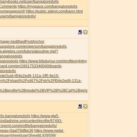
//manybooks.net/user/bangaloredolls
leComments
https://myspace.com/bangaloredolls
/homepage/unll/
https://public.sitejot.com/bann.html
o/users/bangaloredolls/
s/?page=last#lastPostAnchor
artupxplore.com/en/person/bangaloredolls
ww.algebra.com/tutors/aboutme.mpl?
angaloredolls
galoredolls
https://www.bitsdujour.com/profiles/yIntny
board.com/en/1661753340040/boards
aloredolls
?noteGuid=f04e2ed9-131a-1ff5-9e10-
com%2Fshard%2Fs467%2Fsh%2Ff04e2ed9-131a-
h%2Bprofile%2Bmodel%2BVIP%2B%2BCall%2Bgirls
ls-bangaloredolls
https://www.gta5-
.indiadivine.org/content/profile/97493-
.inprnt.com/profile/bangaloredolls/
viewas=0aaf79dfbe36
https://www.metal-
/user/sheet/userSheetId,939599/