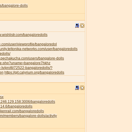
s/bangalore-dolls
w.wishlistr.com/bangaloredolls
e.com/user/viewprofile/bangaloredol
unity.teltonika-networks.com/user/bangaloredolls
edolls/
w.pechakucha.com/users/bangalore-dolls
ofile.php?uname=bangalore7hkhz
e.tv/profil/72522-bangaloredolls/?
=en
https://git.calyrium.org/bangaloredolls
isx
58.246.129.158:3006/bangaloredolls
.214.6/bangaloredolls
rokenrail.com/bangaloredolls
com/members/bangalore-dolls/activity