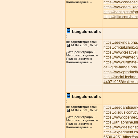
https://www.codecad
Комментариев: --
https://www.demilke
https://pantip.com/p
https://qiita.com/ban
bangaloredolls
:
не зарегистрирован
https://seekingalp
14.04.2023 , 07:28
https://official.shop/
https://www.creative
Дата регистрации: --
Местонахождение: --
https://www.wantedl
Пол: не доступно
https://www.ultimate
Комментариев: --
call-girls-bangalore/
https://www.product
https://social.techne
440719258/collectio
bangaloredolls
:
не зарегистрирован
https://seedandspar
14.04.2023 , 07:28
https://disqus.com/b
https://www.openrec.
Дата регистрации: --
Местонахождение: --
https://janjaonline
Пол: не доступно
https://www.designs
Комментариев: --
https://experiment.
6530-4951
https://b