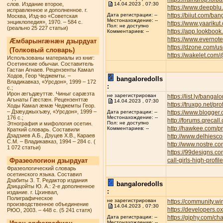
слов. Издание второе,
14.04.2023 , 07:30
https://www.deepbl
исправленное и дополненное. г.
https://biiut.com/ban
Дата регистрации: --
Москва, Изд-во «Советская
Местонахождение: --
энциклопедия», 1970. – 584 с.
https://www.yaarikut
Пол: не доступно
(реально 25 227 статьи)
https://app.lookbook
Комментариев: --
https://www.everno
Æмбарынгæнæн дзырдуат
https://dzone.com/u
(Толковый словарь)
https://wakelet.com
Использованы материалы из книг:
Осетинские обычаи. Составитель
Гастан Агнаев. Рецензенты Камал
Ходов, Геор Чеджемты. –
bangaloredolls
Владикавказ, «Урсдон», 1999 – 172
:
с.;
Ирон æгъдæуттæ. Чиныг сарæзта
не зарегистрирован
https://list.ly/bangalo
Агънаты Гæстæн. Рецензенттæ
14.04.2023 , 07:30
https://truxgo.net/pr
Ходы Камал æмæ Чеджемты Геор.
– Дзæуджыхъæу, «Урсдон», 1999 –
https://www.blogge
Дата регистрации: --
176 с.;
Местонахождение: --
http://forums.qreca
Пол: не доступно
Этнография и мифология осетин.
http://hawkee.com/pr
Комментариев: --
Краткий словарь. Составили
Дзадзиев А.Б., Дзуцев Х.В., Караев
http://www.delhiesc
С.М. – Владикавказ, 1994 – 284 с. (
http://www.nostre.c
1 072 статьи)
https://99designs.c
Фразеологион дзырдуат
call-girls-high-profi
Фразеологический словарь
осетинского языка. Составил
Дзабиты З. Т. Редактор издания
bangaloredolls
Дзиццойты Ю. А.: 2-е дополненное
:
издание. г. Цхинвал,
Полиграфическое
не зарегистрирован
https://community.w
производственное объединение
14.04.2023 , 07:30
https://developers.o
РЮО, 2003. – 448 с. (5 241 статя)
https://giphy.com/ch
Дата регистрации: --
Местонахождение: --