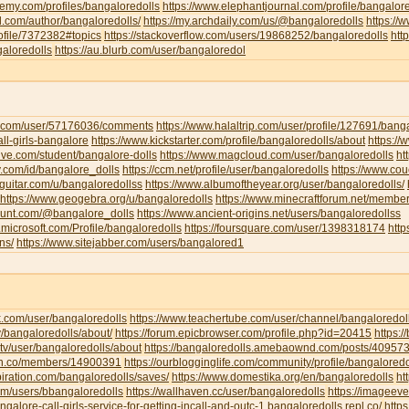
emy.com/profiles/bangaloredolls
https://www.elephantjournal.com/profile/bangalore
d.com/author/bangaloredolls/
https://my.archdaily.com/us/@bangaloredolls
https://
rofile/7372382#topics
https://stackoverflow.com/users/19868252/bangaloredolls
htt
galoredolls
https://au.blurb.com/user/bangaloredol
ha.com/user/57176036/comments
https://www.halaltrip.com/user/profile/127691/banga
call-girls-bangalore
https://www.kickstarter.com/profile/bangaloredolls/about
https:/
live.com/student/bangalore-dolls
https://www.magcloud.com/user/bangaloredolls
ht
y.com/id/bangalore_dolls
https://ccm.net/profile/user/bangaloredolls
https://www.co
-guitar.com/u/bangaloredollss
https://www.albumoftheyear.org/user/bangaloredolls/
https://www.geogebra.org/u/bangaloredolls
https://www.minecraftforum.net/membe
hunt.com/@bangalore_dolls
https://www.ancient-origins.net/users/bangaloredollss
t.microsoft.com/Profile/bangaloredolls
https://foursquare.com/user/1398318174
htt
ns/
https://www.sitejabber.com/users/bangalored1
k.com/user/bangaloredolls
https://www.teachertube.com/user/channel/bangaloredol
y/bangaloredolls/about/
https://forum.epicbrowser.com/profile.php?id=20415
https:/
tv/user/bangaloredolls/about
https://bangaloredolls.amebaownd.com/posts/40957
.mn.co/members/14900391
https://ourblogginglife.com/community/profile/bangaloredo
piration.com/bangaloredolls/saves/
https://www.domestika.org/en/bangaloredolls
ht
com/users/bbangaloredolls
https://wallhaven.cc/user/bangaloredolls
https://imageev
angalore-call-girls-service-for-getting-incall-and-outc-1.bangaloredolls.repl.co/
http