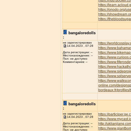
https://hub.docker.c
https://learn.aclo
https://onodo.org/u
https://showdream.or
https://thebloodsuga
bangaloredolls
:
не зарегистрирован
https://worldcospla
14.04.2023 , 07:28
https://www.bahamas
https://www.bikemap.
Дата регистрации: --
Местонахождение: --
https://www.curioos
Пол: не доступно
https://www.fiferos
Комментариев: --
https://www.hackath
https://www.sideproj
https://www.sqlserve
https://www.walksc
online.com/designsp
bordeaux.fr/profiles/
bangaloredolls
:
не зарегистрирован
https://participer.ge
14.04.2023 , 07:28
https://www.mycast.
http://uklianjiang
Дата регистрации: --
Местонахождение: --
https://www.giantbom
Пол: не доступно