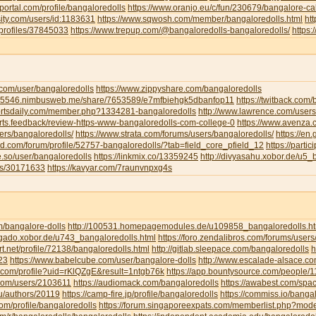
portal.com/profile/bangaloredolls
https://www.oranjo.eu/c/fun/230679/bangalore-cal
sity.com/users/id:1183631
https://www.sqwosh.com/member/bangaloredolls.html
ht
/profiles/37845033
https://www.trepup.com/@bangaloredolls-bangaloredolls/
https
.com/user/bangaloredolls
https://www.zippyshare.com/bangaloredolls
ar5546.nimbusweb.me/share/7653589/e7mfbiehgk5dbanfop11
https://twitback.com
portsdaily.com/member.php?1334281-bangaloredolls
http://www.lawrence.com/users
orts.feedback/review-https-www-bangaloredolls-com-college-0
https://www.avenza
ers/bangaloredolls/
https://www.strata.com/forums/users/bangaloredolls/
https://en
rd.com/forum/profile/52757-bangaloredolls/?tab=field_core_pfield_12
https://partic
be.so/user/bangaloredolls
https://linkmix.co/13359245
http://divyasahu.xobor.de/u5_
ts/30171633
https://kavyar.com/7raunvnpxg4s
m/bangalore-dolls
http://100531.homepagemodules.de/u109858_bangaloredolls.ht
ligado.xobor.de/u743_bangaloredolls.html
https://foro.zendalibros.com/forums/users
t.net/profile/72138/bangaloredolls.html
http://gitlab.sleepace.com/bangaloredolls
h
23
https://www.babelcube.com/user/bangalore-dolls
http://www.escalade-alsace.c
.com/profile?uid=rKlQZgE&result=1ntgb76k
https://app.bountysource.com/people/
.com/users/2103611
https://audiomack.com/bangaloredolls
https://awabest.com/spa
ru/authors/20119
https://camp-fire.jp/profile/bangaloredolls
https://commiss.io/banga
com/profile/bangaloredolls
https://forum.singaporeexpats.com/memberlist.php?mo