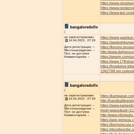
https://www.obsidian
https://www.rendero
https://www.ted.com
bangaloredolls
:
не зарегистрирован
https://www.yaarikut
14.04.2023 , 07:29
https://awdeshkum
https://forums.pros
Дата регистрации: --
Местонахождение: --
http://www.delhiesc
Пол: не доступно
https://wperp.com/us
Комментариев: --
https://www.17thsha
https://howtolive.tri
1062788.mn.co/pos
bangaloredolls
:
не зарегистрирован
https://kumparan.co
14.04.2023 , 07:29
http://handballkreis
https://www.gamesfor
Дата регистрации: --
Местонахождение: --
mod=space&uid=11
Пол: не доступно
http://www.nfomedia
Комментариев: --
https://app.geniusu
https://biomolecula.
https://doodleordie.