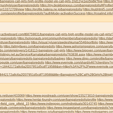
/bangalore-call-girls-high-profile-model-vip-call-girls-1hd12yx1eo5lx6k?live
https:
munity/q/user/bangaloredolls
https://my.desktopnexus.com/bangaloredolls/#Profi
user/13372709/view
https://profile.hatena.ne.jp/bangaloredolls/
https://pubhtml5.com
eau.com/app/profile/bangaloredolls?authMode=activationSuccess
https://rosalind.inf
y.activeboard.com/t68759831/bangalore-call-girls-high-profile-model-vip-call-girl
angaloredolls
https://solvonauts.org/community/members/bangaloredolls/
https://st
net/user/bangaloredolls
https://visual.ly/users/awdeshkumar5546/portfolio
https://w
ls
https://allmyfaves.com/bangaloredolls
https://www.aphorismsgalore.com/users/b
jobs.com/employers/1418113-bangalore-call-girls
https://www.bigoven.com/user/ban
slistings.net.au/Service/Karnataka/bangaloredolls/763838.aspx
https://www.charm
com/users/bangaloredolls-bangaloredolls/badges
https://www.diigo.com/profile/bang
toguide.com/user/bangaloredolls
https://www.evernote.com/shard/s467/client/snv
y=18442172a8c6a2f207951d5cdf719588&sn=https%3A%2F%2Fwww.evernote.
8442172a8c6a2f207951d5cdf719588&title=Bangalore%2BCall%2BGirls%2Bhig
s.net/user/433069
https://www.goodreads.com/user/show/155273010-bangaloredol
galoredolls
https://www.hentai-foundry.com/user/bangaloredolls/profile
https://www
=field_core_pfield_15
https://www.indiegogo.com/individuals/30143745
https://www
debate.com/people/bangaloredolls
https://www.jigsawplanet.com/bangaloredolls?
bangaloredolls
https://www.metooo.io/u/bangaloredolls
https://www.mobygames.com