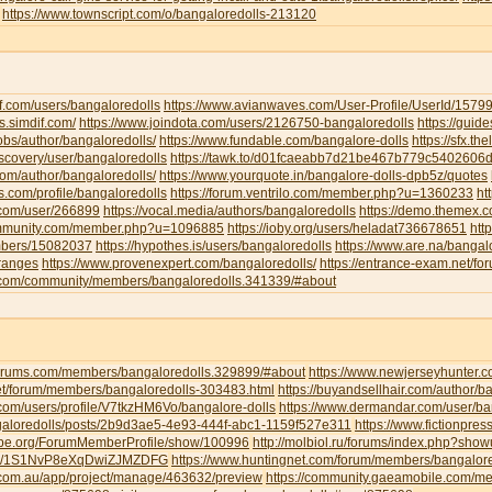
https://www.townscript.com/o/bangaloredolls-213120
f.com/users/bangaloredolls
https://www.avianwaves.com/User-Profile/UserId/1579
s.simdif.com/
https://www.joindota.com/users/2126750-bangaloredolls
https://guid
jobs/author/bangaloredolls/
https://www.fundable.com/bangalore-dolls
https://sfx.th
iscovery/user/bangaloredolls
https://tawk.to/d01fcaeabb7d21be467b779c5402606
.com/author/bangaloredolls/
https://www.yourquote.in/bangalore-dolls-dpb5z/quotes
ds.com/profile/bangaloredolls
https://forum.ventrilo.com/member.php?u=1360233
ht
s.com/user/266899
https://vocal.media/authors/bangaloredolls
https://demo.themex.c
ommunity.com/member.php?u=1096885
https://ioby.org/users/heladat736678651
htt
mbers/15082037
https://hypothes.is/users/bangaloredolls
https://www.are.na/bangalo
-ranges
https://www.provenexpert.com/bangaloredolls/
https://entrance-exam.net/f
.com/community/members/bangaloredolls.341339/#about
gforums.com/members/bangaloredolls.329899/#about
https://www.newjerseyhunter.
net/forum/members/bangaloredolls-303483.html
https://buyandsellhair.com/author/b
.com/users/profile/V7tkzHM6Vo/bangalore-dolls
https://www.dermandar.com/user/ba
angaloredolls/posts/2b9d3ae5-4e93-444f-abc1-1159f527e311
https://www.fictionpre
tripe.org/ForumMemberProfile/show/100996
http://molbiol.ru/forums/index.php?sh
com/1S1NvP8eXqDwiZJMZDFG
https://www.huntingnet.com/forum/members/bangalore
.com.au/app/project/manage/463632/preview
https://community.gaeamobile.com/