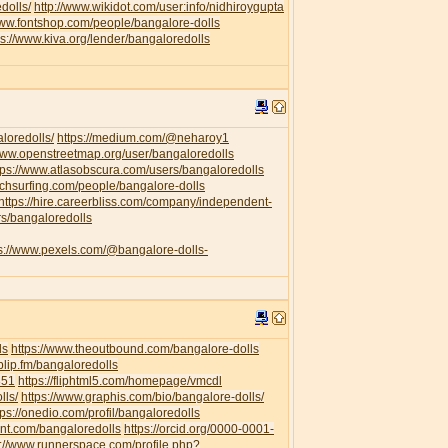
dolls/
http://www.wikidot.com/user:info/nidhiroygupta
www.fontshop.com/people/bangalore-dolls
ps://www.kiva.org/lender/bangaloredolls
loredolls/
https://medium.com/@neharoy1
/www.openstreetmap.org/user/bangaloredolls
tps://www.atlasobscura.com/users/bangaloredolls
uchsurfing.com/people/bangalore-dolls
https://hire.careerbliss.com/company/independent-
rs/bangaloredolls
ps://www.pexels.com/@bangalore-dolls-
ls
https://www.theoutbound.com/bangalore-dolls
/blip.fm/bangaloredolls
351
https://fliphtml5.com/homepage/vmcdl
lls/
https://www.graphis.com/bio/bangalore-dolls/
tps://onedio.com/profil/bangaloredolls
ent.com/bangaloredolls
https://orcid.org/0000-0001-
s://www.runnerspace.com/profile.php?