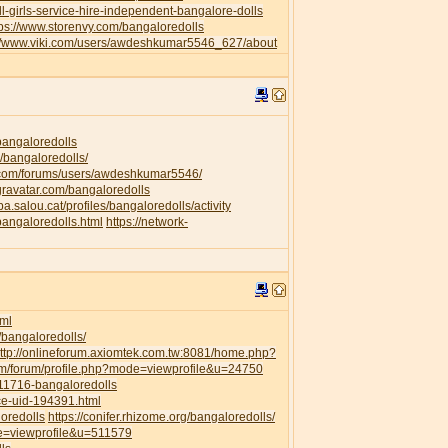
l-girls-service-hire-independent-bangalore-dolls
tps://www.storenvy.com/bangaloredolls
://www.viki.com/users/awdeshkumar5546_627/about
/bangaloredolls
/bangaloredolls/
.com/forums/users/awdeshkumar5546/
.gravatar.com/bangaloredolls
ipa.salou.cat/profiles/bangaloredolls/activity
bangaloredolls.html
https://network-
ml
/bangaloredolls/
ttp://onlineforum.axiomtek.com.tw:8081/home.php?
om/forum/profile.php?mode=viewprofile&u=24750
111716-bangaloredolls
ce-uid-194391.html
loredolls
https://conifer.rhizome.org/bangaloredolls/
de=viewprofile&u=511579