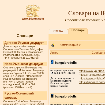
Словари на 
www.iriston.com
Пособие для желающих з
Словари
Статьи
Словари
Дигорон-Уруссаг дзурдуат
Комментарий к:
Дигорско-русский словарь.
Составитель Таказов Ф.М., к.ф.н.:
Около 30000 слов. г. Владикавказ,
Автор
Сообщен
Издательство «Алания», 2003. –
734 с. (реально 23 111 статей)
bangaloredolls
Ирон-Уырыссаг дзырдуат
:
Осетинско-русский словарь под
редакцией А.М.Касаева, Редактор
не зарегистрирован
https://www.youtube
издания Гуриев Т.А.: Около 28000
14.04.2023 , 07:30
https://in.pinterest.
слов. 4-е издание. г.Владикавказ,
https://www.twitch.t
Дата регистрации: --
Изд-во Северо-Осетинского
Местонахождение: --
института гуманитарных
https://flipboard.c
Пол: не доступно
исследований, 1993. – 384 с.
Комментариев: --
(реально 23 014 статей)
Русско-Осетинский
bangaloredolls
словарь
:
Составил В.И. Абаев. Редактор
издания М.И. Исаев: Около 25000
не зарегистрирован
https://raindrop.io/