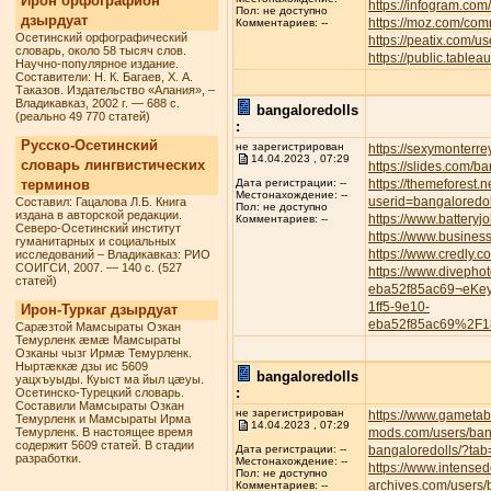
Ирон орфографион
https://infogram.com
Пол: не доступно
дзырдуат
https://moz.com/com
Комментариев: --
Осетинский орфографический
https://peatix.com/
словарь, около 58 тысяч слов.
https://public.tabl
Научно-популярное издание.
Составители: Н. К. Багаев, Х. А.
Таказов. Издательство «Алания», –
Владикавказ, 2002 г. — 688 с.
bangaloredolls
(реально 49 770 статей)
:
Русско-Осетинский
не зарегистрирован
https://sexymonterre
14.04.2023 , 07:29
словарь лингвистических
https://slides.com/b
терминов
https://themeforest.
Дата регистрации: --
Местонахождение: --
userid=bangaloredol
Составил: Гацалова Л.Б. Книга
Пол: не доступно
издана в авторской редакции.
https://www.battery
Комментариев: --
Северо-Осетинский институт
https://www.busines
гуманитарных и социальных
https://www.credly.
исследований – Владикавказ: РИО
СОИГСИ, 2007. — 140 с. (527
https://www.divepho
статей)
eba52f85ac69¬eKe
1ff5-9e10-
Ирон-Туркаг дзырдуат
eba52f85ac69%2F1
Сарæзтой Мамсыраты Озкан
Темурленк æмæ Мамсыраты
Озканы чызг Ирмæ Темурленк.
Ныртæккæ дзы ис 5609
bangaloredolls
уацхъуыды. Куыст ма йыл цæуы.
:
Осетинско-Турецкий словарь.
Составили Мамсыраты Озкан
не зарегистрирован
https://www.gametab
Темурленк и Мамсыраты Ирма
14.04.2023 , 07:29
Темурленк. В настоящее время
mods.com/users/ban
содержит 5609 статей. В стадии
bangaloredolls/?tab
Дата регистрации: --
разработки.
Местонахождение: --
https://www.intense
Пол: не доступно
archives.com/users/
Комментариев: --