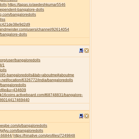
dolls
https://tapas.io/awdeshkumar5546
ndependent-bangalore-dolls
ng.com/bangaloredolls
llss
82c421de38e9d2d9
mindmeister.com/users/channel/92614054
p/bangalore-dolls
org/user/bangaloredolls
l/1
olls
35695-bangaloredolls&tab=aboutme#aboutme
.net/location/6326772/india/bangaloredolls
l/bangaloredolls
rofile&u=434609
a2k16coins.activeboard.com/t68748831/bangalore-
6286014417469440
.beqbe.com/p/bangaloredolls
//gifyu.com/bangaloredolls
/166844/
https://hinative.com/profiles/7249848