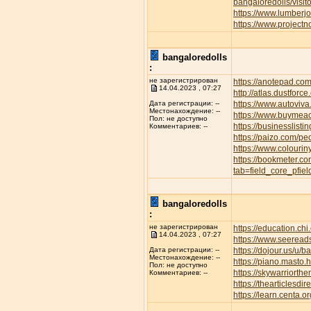
bangaloredolls/visi
https://www.lumber
https://www.project
bangaloredolls
:
не зарегистрирован
https://anotepad.co
14.04.2023 , 07:27
http://atlas.dustfor
https://www.autov
Дата регистрации: --
Местонахождение: --
https://www.buymeac
Пол: не доступно
https://businesslisti
Комментариев: --
https://paizo.com/p
https://www.colourin
https://bookmeter.c
tab=field_core_pfie
bangaloredolls
:
не зарегистрирован
https://education.ch
14.04.2023 , 07:27
https://www.seeread
https://dojour.us/u/b
Дата регистрации: --
Местонахождение: --
https://piano.masto
Пол: не доступно
https://skywarriort
Комментариев: --
https://thearticles
https://learn.centa.