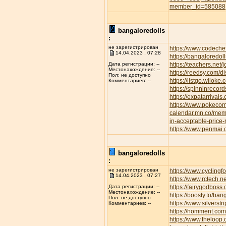
member_id=585088
bangaloredolls
:
не зарегистрирован
https://www.codeche
14.04.2023 , 07:28
https://bangaloredoll
https://teachers.net/
Дата регистрации: --
Местонахождение: --
https://reedsy.com/d
Пол: не доступно
https://listgo.wiloke
Комментариев: --
https://spinninrecor
https://expatarrival
https://www.pokec
calendar.mn.co/me
in-acceptable-price
https://www.penmai
bangaloredolls
:
не зарегистрирован
https://www.cyclin
14.04.2023 , 07:27
https://www.rctech.
https://fairygodboss
Дата регистрации: --
Местонахождение: --
https://boosty.to/b
Пол: не доступно
https://www.silvers
Комментариев: --
https://homment.
https://www.theloop