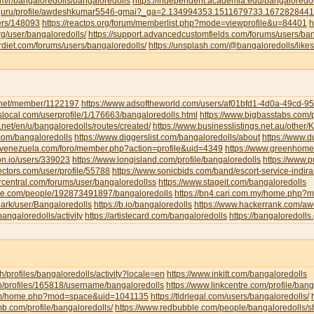
om/r/bangaloredolls/bangaloredolls
https://independent.academia.edu/bangaloredol
ud.guru/profile/awdeshkumar5546-gmai?_ga=2.134994353.1511679733.16728284
sers/148093
https://reactos.org/forum/memberlist.php?mode=viewprofile&u=84401
h
g/user/bangaloredolls/
https://support.advancedcustomfields.com/forums/users/ban
rdiet.com/forums/users/bangaloredolls/
https://unsplash.com/@bangaloredolls/likes
y.net/member/1122197
https://www.adsoftheworld.com/users/af01bfd1-4d0a-49cd-
local.com/userprofile/1/176663/bangaloredolls.html
https://www.bigbasstabs.com/p
net/en/u/bangaloredolls/routes/created/
https://www.businesslistings.net.au/other
.com/bangaloredolls
https://www.diggerslist.com/bangaloredolls/about
https://www.
devenezuela.com/foro/member.php?action=profile&uid=4349
https://www.greenhome
on.io/users/339023
https://www.longisland.com/profile/bangaloredolls
https://www.
ectors.com/user/profile/55788
https://www.sonicbids.com/band/escort-service-indir
rcentral.com/forums/user/bangaloredollss
https://www.stageit.com/bangaloredolls
ore.com/people/192873491897/bangaloredolls
https://bn4.cari.com.my/home.php
ark/user/Bangaloredolls
https://b.io/bangaloredolls
https://www.hackerrank.com/
bangaloredolls/activity
https://artistecard.com/bangaloredolls
https://bangaloredolls.
.ch/profiles/bangaloredolls/activity?locale=en
https://www.inkitt.com/bangaloredolls
io/profiles/165818/username/bangaloredolls
https://www.linkcentre.com/profile/bang
.com/home.php?mod=space&uid=1041135
https://tldrlegal.com/users/bangaloredolls/
b.com/profile/bangaloredolls/
https://www.redbubble.com/people/bangaloredolls/