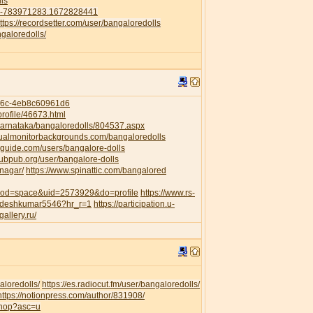
ls
41-783971283.1672828441
ttps://recordsetter.com/user/bangaloredolls
galoredolls/
956c-4eb8c60961d6
rofile/46673.html
/Karnataka/bangaloredolls/804537.aspx
dualmonitorbackgrounds.com/bangaloredolls
guide.com/users/bangalore-dolls
pubpub.org/user/bangalore-dolls
anagar/
https://www.spinattic.com/bangalored
?mod=space&uid=2573929&do=profile
https://www.rs-
awdeshkumar5546?hr_r=1
https://participation.u-
gallery.ru/
aloredolls/
https://es.radiocut.fm/user/bangaloredolls/
https://notionpress.com/author/831908/
shop?asc=u