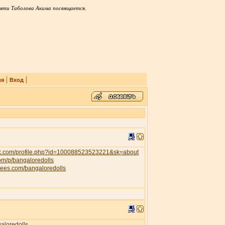
яти Таболова Акима посвящается.
|
|
ия
Вход
ok.com/profile.php?id=100088523523221&sk=about
com/p/bangaloredolls
trees.com/bangaloredolls
galoredolls