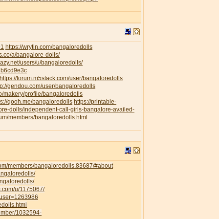
91
https://wrytin.com/bangaloredolls
es.co/a/bangalore-dolls/
elazy.net/users/u/bangaloredolls/
db6cd9e3c
https://forum.m5stack.com/user/bangaloredolls
tp://gendou.com/user/bangaloredolls
o/makery/profile/bangaloredolls
ps://qooh.me/bangaloredolls
https://printable-
re-dolls/independent-call-girls-bangalore-availed-
orum/members/bangaloredolls.html
com/members/bangaloredolls.83687/#about
angaloredolls/
ngaloredolls/
ss.com/u/1175067/
owuser=1263986
dolls.html
member/1032594-