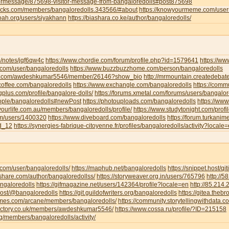
tormessage/875698-visitor-message-from-bangaloredolls#post875698
jocks.com/members/bangaloredolls.343566/#about
https://knowyourmeme.com/user
noah.org/users/siyakhann
https://biashara.co.ke/author/bangaloredolls/
m/notes/jqf6qw4c
https://www.chordie.com/forum/profile.php?id=1579641
https://ww
ce.com/user/bangaloredolls
https://www.buzzbuzzhome.com/person/bangaloredolls
iva.com/awdeshkumar5546/member/26146?show_bio
http://mrmountain.createdebat
offee.com/bangaloredolls
https://www.exchangle.com/bangaloredolls
https://comm
ngplus.com/profile/bangalore-dolls/
https://forums.xmetal.com/forums/users/bangalor
eople/bangaloredolls#newPost
https://photouploads.com/bangaloredolls
https://ww
yourlife.com.au/members/bangaloredolls/profile/
https://www.studytonight.com/pr
om/users/1400320
https://www.diveboard.com/bangaloredolls
https://forum.turkanim
ld_12
https://synergies-fabrique-citoyenne.fr/profiles/bangaloredolls/activity?locale
i.com/user/bangaloredolls/
https://maphub.net/bangaloredolls
https://snippet.host/qit
share.com/author/bangaloredollss/
https://storyweaver.org.in/users/765796
http://
angaloredolls
https://gifmagazine.net/users/142364/profile?locale=en
http://85.214
.host/@bangaloredolls
https://git.guildofwriters.org/bangaloredolls
https://gitea.theb
hemes.com/arcane/members/bangaloredolls/
https://community.storytellingwithdata.
directory.co.uk/members/awdeshkumar5546/
https://www.cossa.ru/profile/?ID=215158
org/members/bangaloredolls/activity/