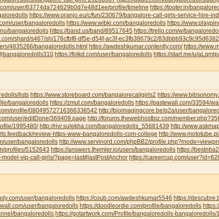
u.com/user/63774da724629b0d7e48d1ee/profile/timeline
https://tooter.in/bangalore
galoredolls
https://www.oranjo.eu/c/fun/230679/bangalore-call-girls-service-hire-i
.com/user/bangaloredolls
https://www.wibki.com/bangaloredolls
https://www.playpi
.nu/bangaloredolls
https://band.us/band/89517645
https://trello.com/w/bangaloredo
te.com/shard/s467/sh/176cfbf8-df5e-d54f-ac3f-ec3fb38679c2/83dbbb93c9c95d63
sers/4835266/bangaloredolls.html
https://awdeshkumar.contently.com/
https://www.
/@bangaloredolls310
https://folkd.com/user/bangaloredolls
https://start.me/u/aLqml
redolls/lists
https://www.storeboard.com/bangalorecallgirls2
https://www.bibsonomy.
ofile/bangaloredolls
https://zmut.com/bangaloredolls
https://pastewall.com/33594/wal
r.com/profile/08049572716366336542
http://bioimagingcore.be/q2a/user/bangalored
ll.com/user/editDone/369409.page
http://forums.thewebhostbiz.com/member.php?
ofile/1995480/
http://rivr.sulekha.com/bangaloredolls_55681439
http://www.askmap
orts.feedback/review-https-www-bangaloredolls-com-college
http://www.mototube.p
om/user/bangaloredolls
http://www.servinord.com/phpBB2/profile.php?mode=viewp
om/profiles/5152643
https://answers.themler.io/users/bangaloredolls
https://bestnb
le-model-vip-call-girls/?page=last#lastPostAnchor
https://careercup.com/user?id=
indy.com/user/bangaloredolls
https://coub.com/awdeshkumar5546
https://descubre
xwall.com/user/bangaloredolls
https://doodleordie.com/profile/bangaloredolls
https:
annel/bangaloredolls
https://gotartwork.com/Profile/bangaloredolls-bangaloredolls