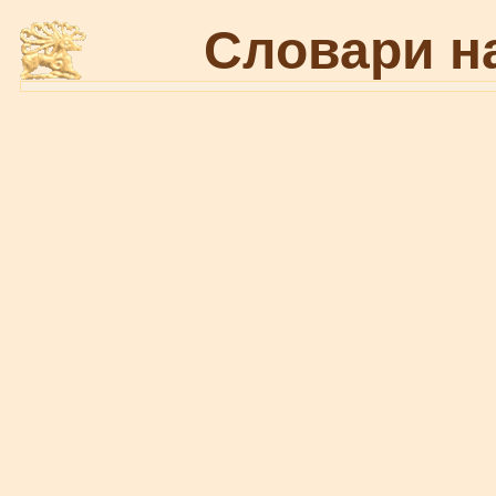
Словари н