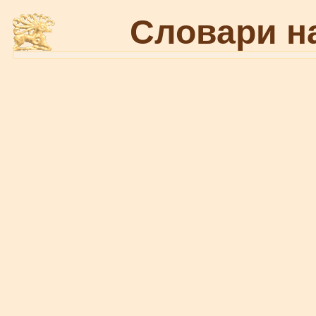
Словари н