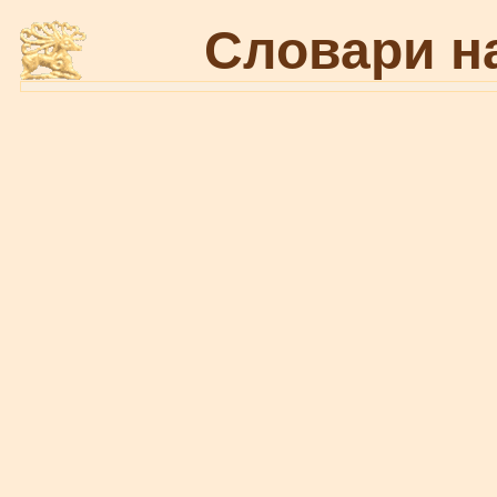
Словари н