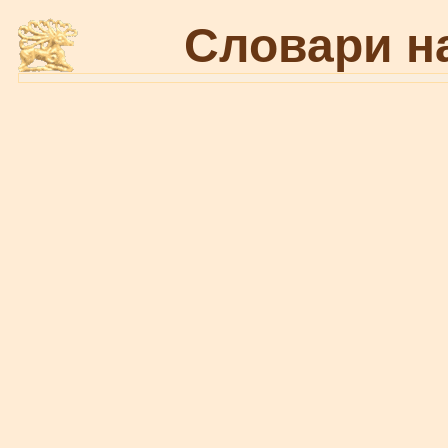
Словари н