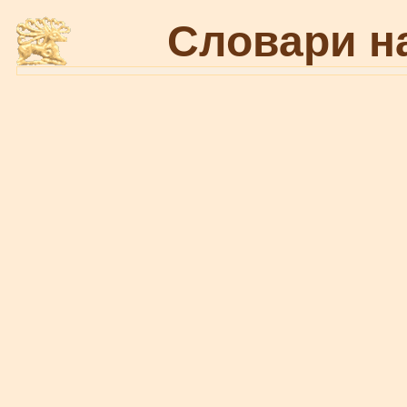
Словари н