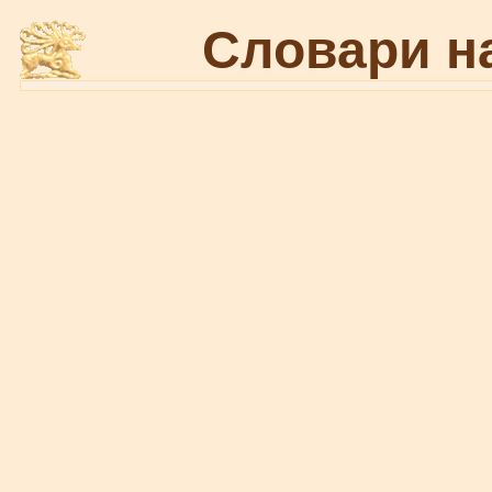
Словари н