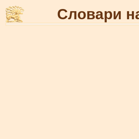
Словари н