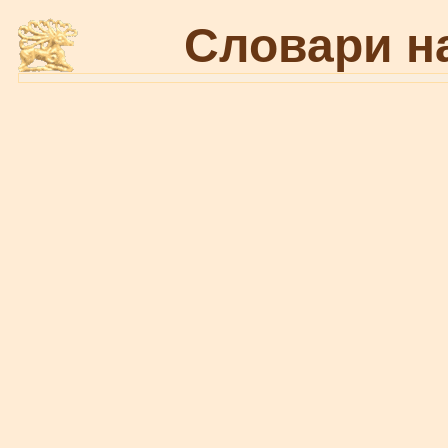
Словари н