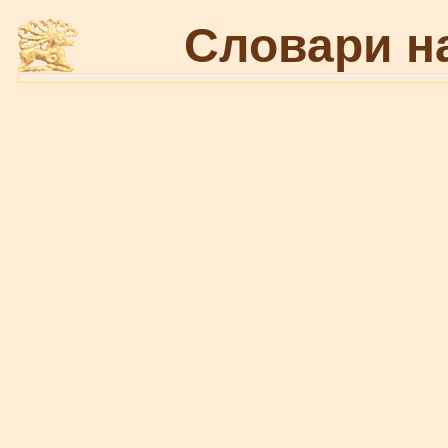
Словари н