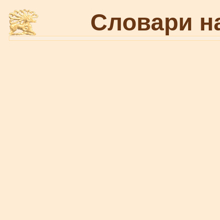
Словари н