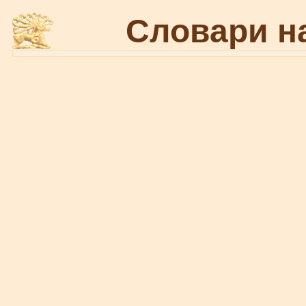
Словари н