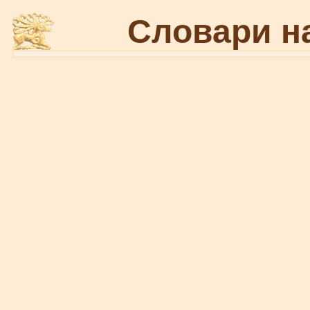
Словари н